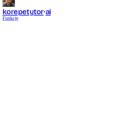
korepetytor
ai
Funkcje