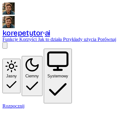
korepetytor
ai
Funkcje
Korzyści
Jak to działa
Przykłady użycia
Porównaj
Jasny
Ciemny
Systemowy
Rozpocznij