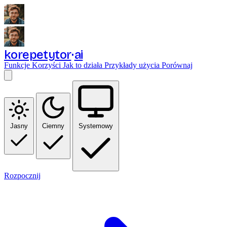
korepetytor
ai
Funkcje
Korzyści
Jak to działa
Przykłady użycia
Porównaj
Jasny
Ciemny
Systemowy
Rozpocznij