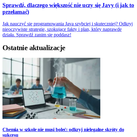
Sprawdź, dlaczego większość nie uczy się Javy (i jak to
przełamać)
Jak nauczyć się programowania Java szybciej i skuteczniej? Odkryj
nieoczywiste strategie, szokujące fakty i plan, który naprawdę
działa. Sprawdź zanim się poddasz!
Ostatnie aktualizacje
Chemia w szkole nie musi boleć: odkryj nielegalne skróty do
sukcesu