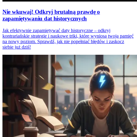
Nie wkuwaj! Odkryj brutalną prawdę o
zapamiętywaniu dat historycznych
Jak efektywnie zapamiętywać daty historyczne – odkryj
kontrariańskie strategie i naukowe triki, które wyniosą twoją pamięć
na nowy poziom. Sprawdź, jak nie popełniać błędów i zaskocz
siebie już dziś!