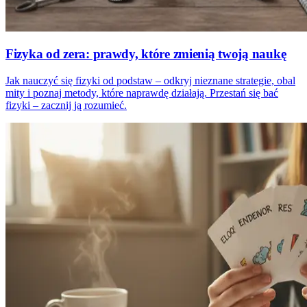
Fizyka od zera: prawdy, które zmienią twoją naukę
Jak nauczyć się fizyki od podstaw – odkryj nieznane strategie, obal
mity i poznaj metody, które naprawdę działają. Przestań się bać
fizyki – zacznij ją rozumieć.