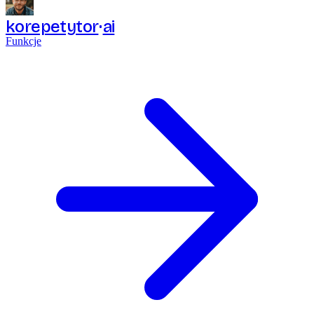
korepetytor
ai
Funkcje