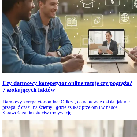
Czy darmowy korepetytor online ratuje czy pogrąża?
7 szokujących faktów
Darmowy korepetytor online: Odkryj, co naprawdę działa, jak nie
przepalić czasu na ściemy i gdzie szukać przełomu w nauce.
Sprawdź, zanim stracisz motywację!