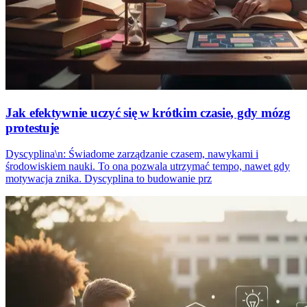
Jak efektywnie uczyć się w krótkim czasie, gdy mózg
protestuje
Dyscyplina\n: Świadome zarządzanie czasem, nawykami i
środowiskiem nauki. To ona pozwala utrzymać tempo, nawet gdy
motywacja znika. Dyscyplina to budowanie prz