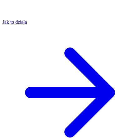
Jak to działa