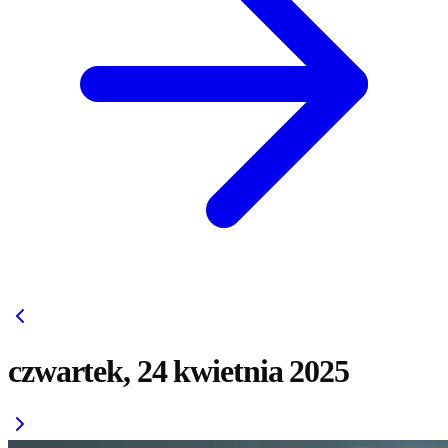
czwartek, 24 kwietnia 2025