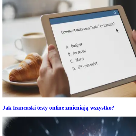
Jak francuski testy online zmieniają wszystko?