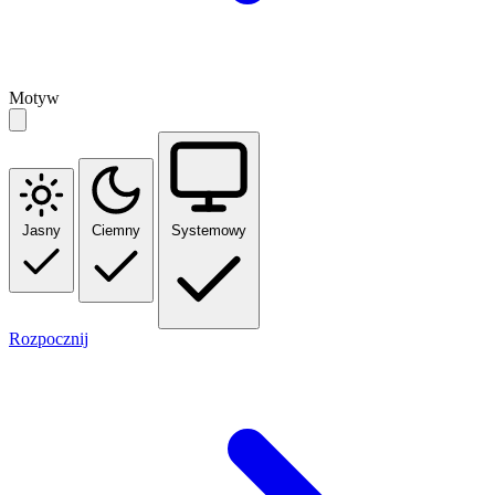
Motyw
Jasny
Ciemny
Systemowy
Rozpocznij