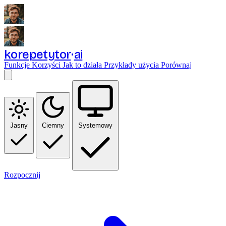
korepetytor
ai
Funkcje
Korzyści
Jak to działa
Przykłady użycia
Porównaj
Jasny
Ciemny
Systemowy
Rozpocznij