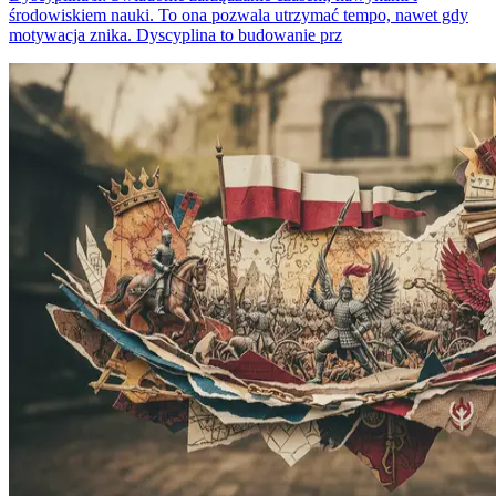
środowiskiem nauki. To ona pozwala utrzymać tempo, nawet gdy
motywacja znika. Dyscyplina to budowanie prz