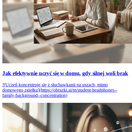
Jak efektywnie uczyć się w domu, gdy silnej woli brak
![Uczeń koncentruje się z słuchawkami na uszach, mimo
domowego zgiełku](https://obrazki.ai/m/student-headphones--
family-background--concentration)