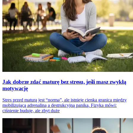
Jak dobrze zdać maturę bez stresu, jeśli masz zwykłą
motywację
Stres przed maturą jest “normą”, ale istnieje cienka granica między
mobilizującą adrenaliną a destrukcyjną paniką. Fizyka mówi:
ciśnienie buduje, ale zbyt duże