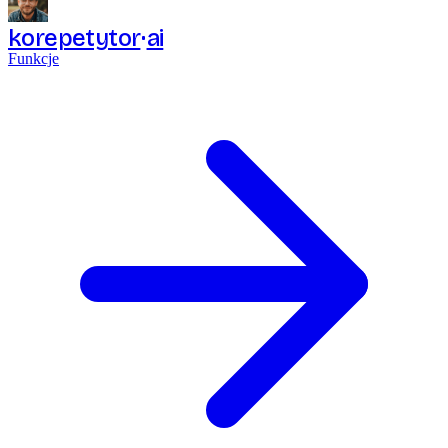
korepetytor
ai
Funkcje