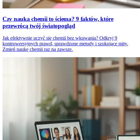
Czy nauka chemii to ściema? 9 faktów, które
przewrócą twój światopogląd
Jak efektywnie uczyć się chemii bez wkuwania? Odkryj 9
kontrowersyjnych prawd, sprawdzone metody i szokujące mity.
Zmień naukę chemii raz na zawsze.