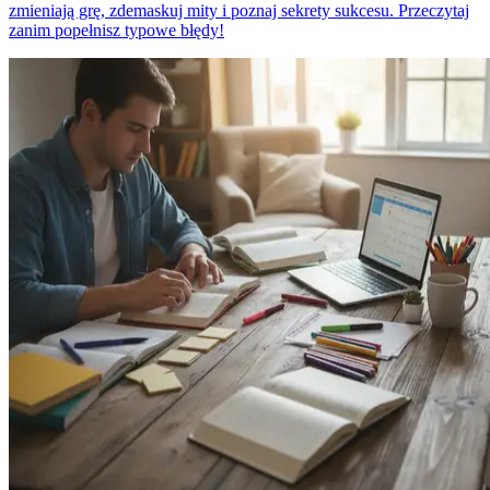
zmieniają grę, zdemaskuj mity i poznaj sekrety sukcesu. Przeczytaj
zanim popełnisz typowe błędy!