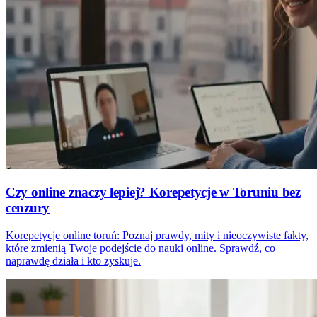
Czy online znaczy lepiej? Korepetycje w Toruniu bez
cenzury
Korepetycje online toruń: Poznaj prawdy, mity i nieoczywiste fakty,
które zmienią Twoje podejście do nauki online. Sprawdź, co
naprawdę działa i kto zyskuje.