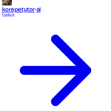
korepetytor
ai
Funkcje