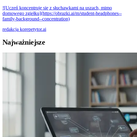
![Uczeń koncentruje się z słuchawkami na uszach, mimo
domowego zgiełku](https://obrazki.ai/m/student-headphones--
family-background--concentration)
redakcja
korepetytor.ai
Najważniejsze