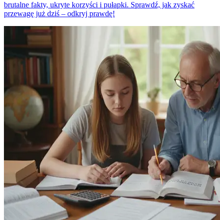
brutalne fakty, ukryte korzyści i pułapki. Sprawdź, jak zyskać
przewagę już dziś – odkryj prawdę!