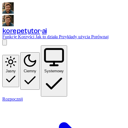
korepetytor
ai
Funkcje
Korzyści
Jak to działa
Przykłady użycia
Porównaj
Jasny
Ciemny
Systemowy
Rozpocznij