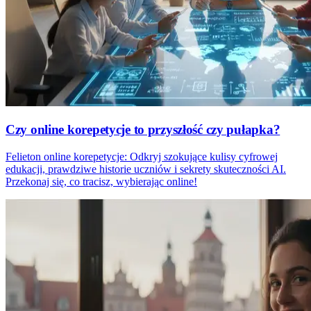
Czy online korepetycje to przyszłość czy pułapka?
Felieton online korepetycje: Odkryj szokujące kulisy cyfrowej
edukacji, prawdziwe historie uczniów i sekrety skuteczności AI.
Przekonaj się, co tracisz, wybierając online!