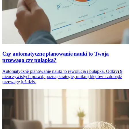
Czy automatyczne planowanie nauki to Twoja
przewaga czy pułapka?
Automatyczne planowanie nauki to rewolucja i pułapka. Odkryj 9
nieoczywistych prawd, poznaj strategie, uniknij błędów i zdobądź
przewagę już dziś.