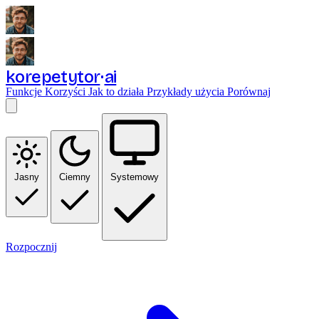
korepetytor
ai
Funkcje
Korzyści
Jak to działa
Przykłady użycia
Porównaj
Jasny
Ciemny
Systemowy
Rozpocznij