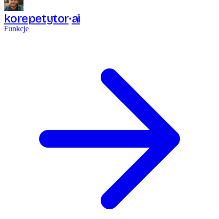
korepetytor
ai
Funkcje