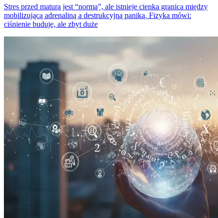
Stres przed maturą jest “normą”, ale istnieje cienka granica między
mobilizującą adrenaliną a destrukcyjną paniką. Fizyka mówi:
ciśnienie buduje, ale zbyt duże