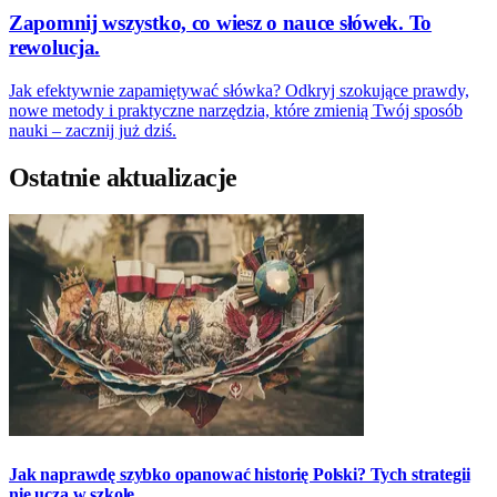
Zapomnij wszystko, co wiesz o nauce słówek. To
rewolucja.
Jak efektywnie zapamiętywać słówka? Odkryj szokujące prawdy,
nowe metody i praktyczne narzędzia, które zmienią Twój sposób
nauki – zacznij już dziś.
Ostatnie aktualizacje
Jak naprawdę szybko opanować historię Polski? Tych strategii
nie uczą w szkole