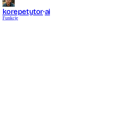
korepetytor
ai
Funkcje