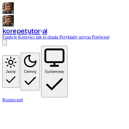
korepetytor
ai
Funkcje
Korzyści
Jak to działa
Przykłady użycia
Porównaj
Jasny
Ciemny
Systemowy
Rozpocznij