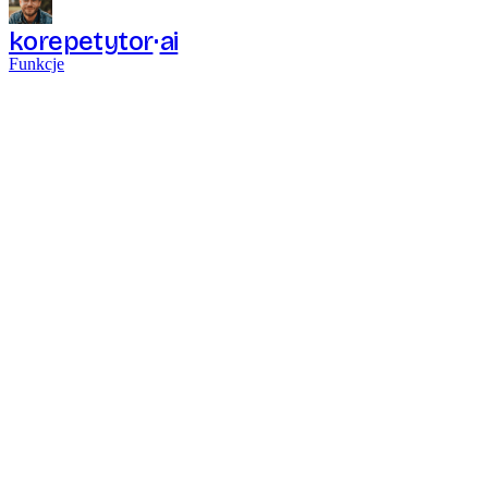
korepetytor
ai
Funkcje