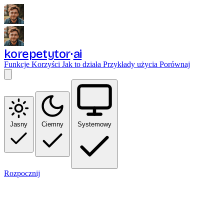
korepetytor
ai
Funkcje
Korzyści
Jak to działa
Przykłady użycia
Porównaj
Jasny
Ciemny
Systemowy
Rozpocznij