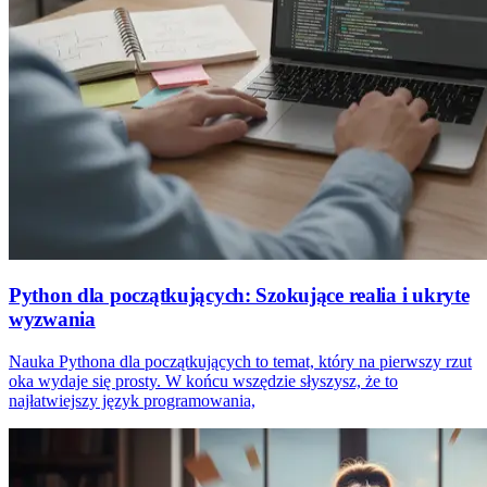
Python dla początkujących: Szokujące realia i ukryte
wyzwania
Nauka Pythona dla początkujących to temat, który na pierwszy rzut
oka wydaje się prosty. W końcu wszędzie słyszysz, że to
najłatwiejszy język programowania,