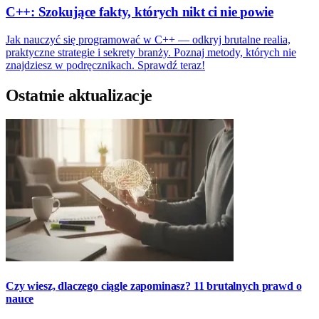
C++: Szokujące fakty, których nikt ci nie powie
Jak nauczyć się programować w C++ — odkryj brutalne realia,
praktyczne strategie i sekrety branży. Poznaj metody, których nie
znajdziesz w podręcznikach. Sprawdź teraz!
Ostatnie aktualizacje
Czy wiesz, dlaczego ciągle zapominasz? 11 brutalnych prawd o
nauce