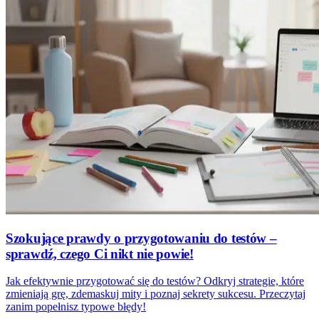
Szokujące prawdy o przygotowaniu do testów –
sprawdź, czego Ci nikt nie powie!
Jak efektywnie przygotować się do testów? Odkryj strategie, które
zmieniają grę, zdemaskuj mity i poznaj sekrety sukcesu. Przeczytaj
zanim popełnisz typowe błędy!