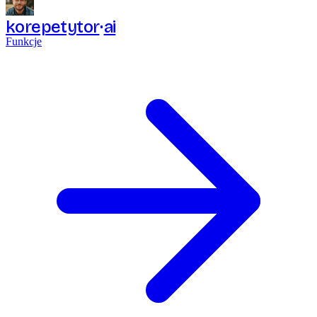
korepetytor
ai
Funkcje