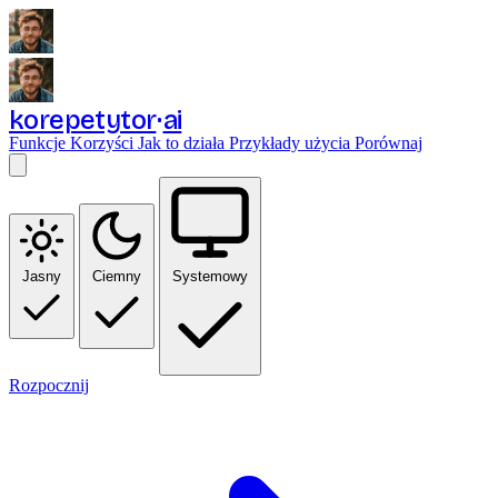
korepetytor
ai
Funkcje
Korzyści
Jak to działa
Przykłady użycia
Porównaj
Jasny
Ciemny
Systemowy
Rozpocznij