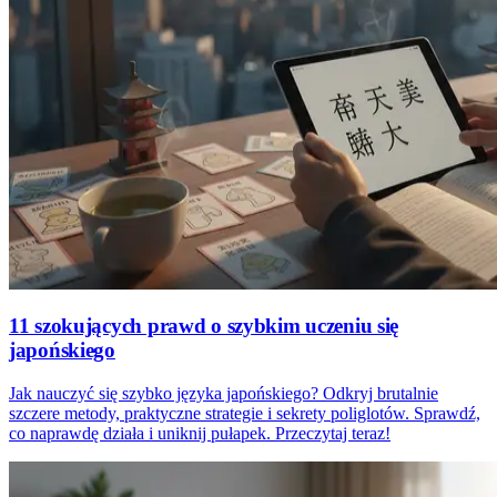
11 szokujących prawd o szybkim uczeniu się
japońskiego
Jak nauczyć się szybko języka japońskiego? Odkryj brutalnie
szczere metody, praktyczne strategie i sekrety poliglotów. Sprawdź,
co naprawdę działa i uniknij pułapek. Przeczytaj teraz!