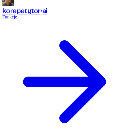
korepetytor
ai
Funkcje