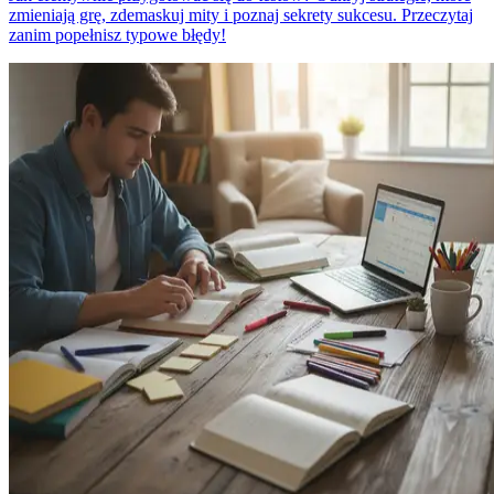
zmieniają grę, zdemaskuj mity i poznaj sekrety sukcesu. Przeczytaj
zanim popełnisz typowe błędy!