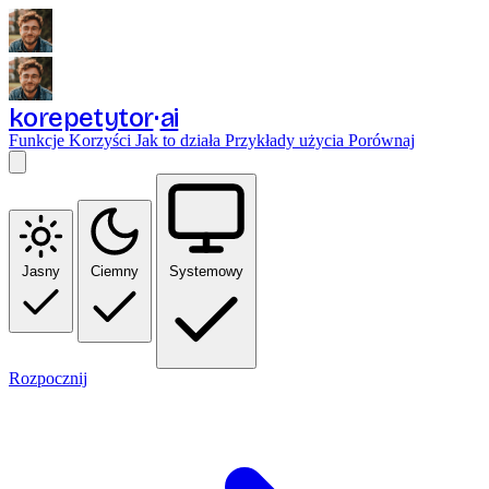
korepetytor
ai
Funkcje
Korzyści
Jak to działa
Przykłady użycia
Porównaj
Jasny
Ciemny
Systemowy
Rozpocznij