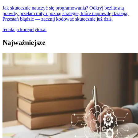
Jak skutecznie nauczyć się programowania? Odkryj bezlitosną
prawdę, przełam mity i poznaj strategie, które naprawdę działają.
Przestań błądzić — zacznij kodować skutecznie już dziś.
redakcja
korepetytor.ai
Najważniejsze