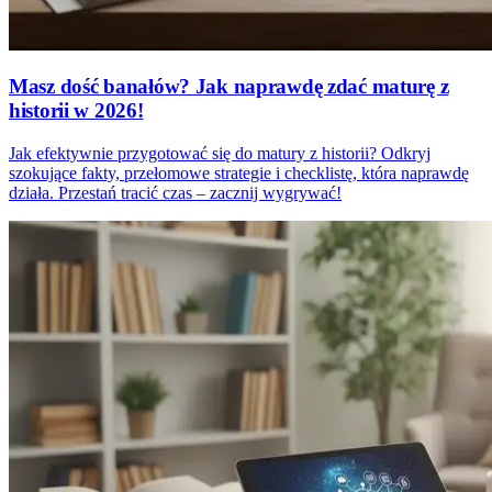
Masz dość banałów? Jak naprawdę zdać maturę z
historii w 2026!
Jak efektywnie przygotować się do matury z historii? Odkryj
szokujące fakty, przełomowe strategie i checklistę, która naprawdę
działa. Przestań tracić czas – zacznij wygrywać!