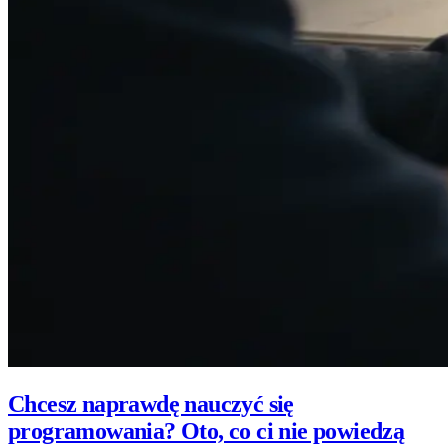
Chcesz naprawdę nauczyć się
programowania? Oto, co ci nie powiedzą