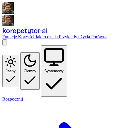
korepetytor
ai
Funkcje
Korzyści
Jak to działa
Przykłady użycia
Porównaj
Jasny
Ciemny
Systemowy
Rozpocznij