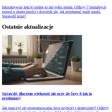
Interaktywne lekcje online to nie tylko moda. Odkryj 7 brutalnych
prawd o skuteczności i dowiedz się, jak przełamać nudę nauki.
Sprawdź teraz!
Ostatnie aktualizacje
Sprawdź, dlaczego większość nie uczy się Javy (i jak to
przełamać)
Jak nauczyć się programowania Java szybciej i skuteczniej? Odkryj