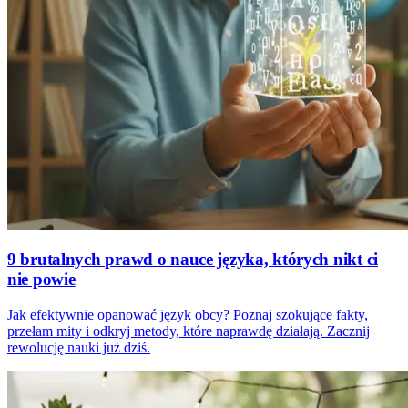
9 brutalnych prawd o nauce języka, których nikt ci
nie powie
Jak efektywnie opanować język obcy? Poznaj szokujące fakty,
przełam mity i odkryj metody, które naprawdę działają. Zacznij
rewolucję nauki już dziś.