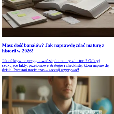
Masz dość banałów? Jak naprawdę zdać maturę z
historii w 2026!
Jak efektywnie przygotować się do matury z historii? Odkryj
szokujące fakty, przełomowe strategie i checklistę, która naprawdę
działa. Przestań tracić czas – zacznij wygrywać!