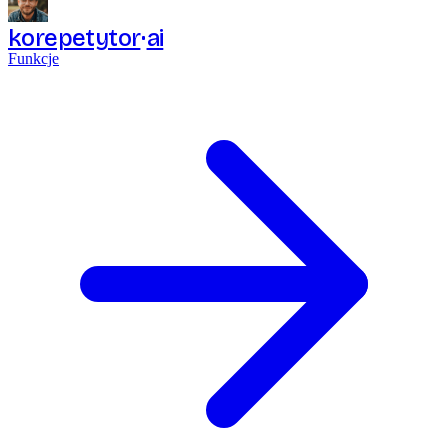
korepetytor
ai
Funkcje