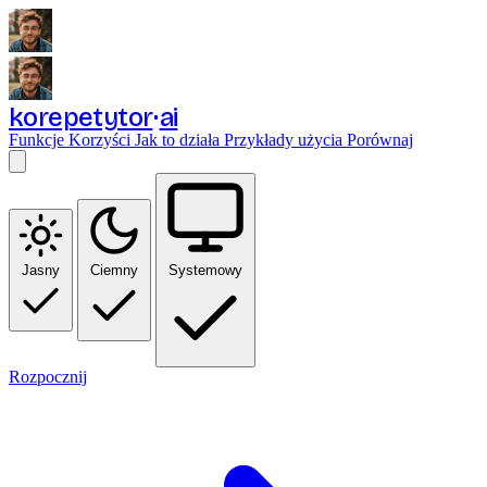
korepetytor
ai
Funkcje
Korzyści
Jak to działa
Przykłady użycia
Porównaj
Jasny
Ciemny
Systemowy
Rozpocznij