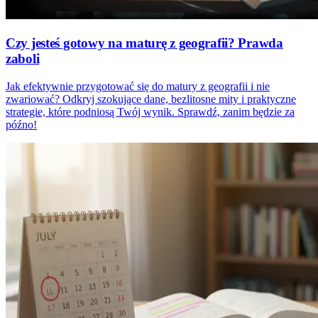
Czy jesteś gotowy na maturę z geografii? Prawda
zaboli
Jak efektywnie przygotować się do matury z geografii i nie
zwariować? Odkryj szokujące dane, bezlitosne mity i praktyczne
strategie, które podniosą Twój wynik. Sprawdź, zanim będzie za
późno!