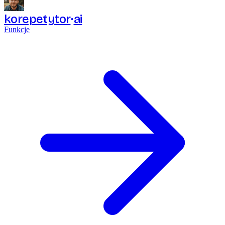
korepetytor
ai
Funkcje