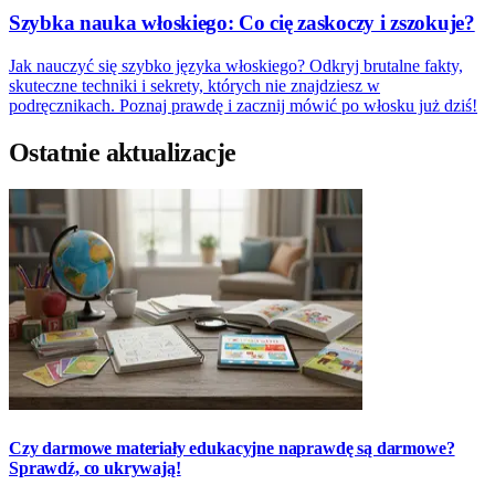
Szybka nauka włoskiego: Co cię zaskoczy i zszokuje?
Jak nauczyć się szybko języka włoskiego? Odkryj brutalne fakty,
skuteczne techniki i sekrety, których nie znajdziesz w
podręcznikach. Poznaj prawdę i zacznij mówić po włosku już dziś!
Ostatnie aktualizacje
Czy darmowe materiały edukacyjne naprawdę są darmowe?
Sprawdź, co ukrywają!