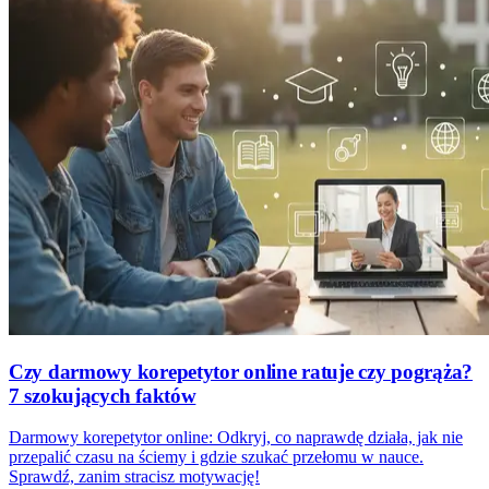
Czy darmowy korepetytor online ratuje czy pogrąża?
7 szokujących faktów
Darmowy korepetytor online: Odkryj, co naprawdę działa, jak nie
przepalić czasu na ściemy i gdzie szukać przełomu w nauce.
Sprawdź, zanim stracisz motywację!