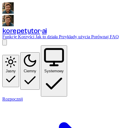
korepetytor
ai
Funkcje
Korzyści
Jak to działa
Przykłady użycia
Porównaj
FAQ
Jasny
Ciemny
Systemowy
Rozpocznij