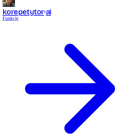
korepetytor
ai
Funkcje