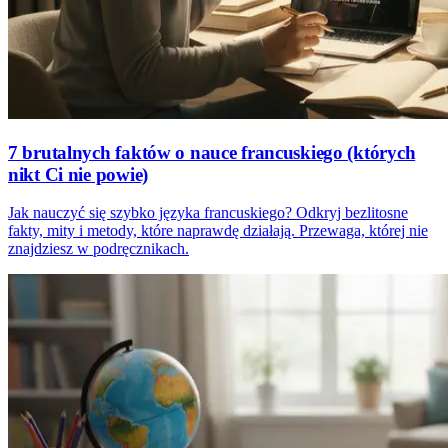
7 brutalnych faktów o nauce francuskiego (których
nikt Ci nie powie)
Jak nauczyć się szybko języka francuskiego? Odkryj bezlitosne
fakty, mity i metody, które naprawdę działają. Przewaga, której nie
znajdziesz w podręcznikach.