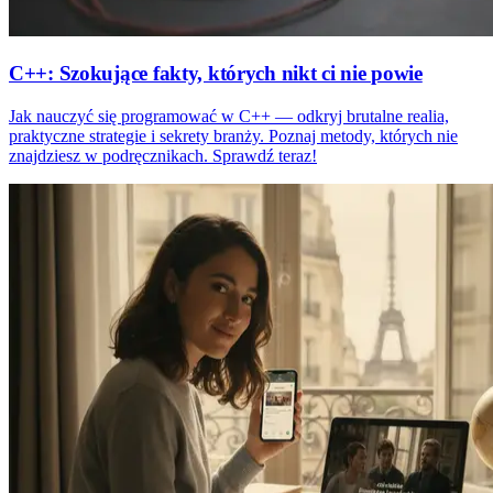
C++: Szokujące fakty, których nikt ci nie powie
Jak nauczyć się programować w C++ — odkryj brutalne realia,
praktyczne strategie i sekrety branży. Poznaj metody, których nie
znajdziesz w podręcznikach. Sprawdź teraz!