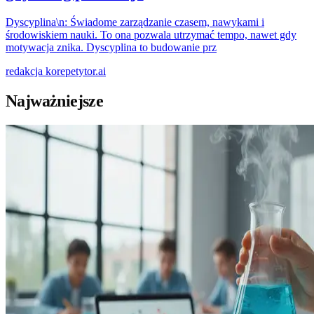
Dyscyplina\n: Świadome zarządzanie czasem, nawykami i
środowiskiem nauki. To ona pozwala utrzymać tempo, nawet gdy
motywacja znika. Dyscyplina to budowanie prz
redakcja
korepetytor.ai
Najważniejsze