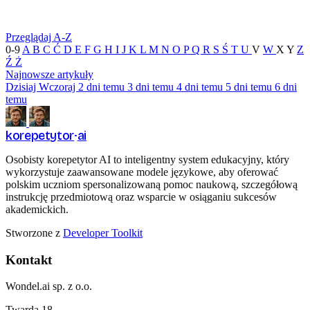
Przeglądaj A-Z
0-9
A
B
C
Ć
D
E
F
G
H
I
J
K
L
M
N
O
P
Q
R
S
Ś
T
U
V
W
X
Y
Z
Ź
Ż
Najnowsze artykuły
Dzisiaj
Wczoraj
2 dni temu
3 dni temu
4 dni temu
5 dni temu
6 dni
temu
korepetytor
ai
Osobisty korepetytor AI to inteligentny system edukacyjny, który
wykorzystuje zaawansowane modele językowe, aby oferować
polskim uczniom spersonalizowaną pomoc naukową, szczegółową
instrukcję przedmiotową oraz wsparcie w osiąganiu sukcesów
akademickich.
Stworzone z
Developer Toolkit
Kontakt
Wondel.ai sp. z o.o.
Twarda 18