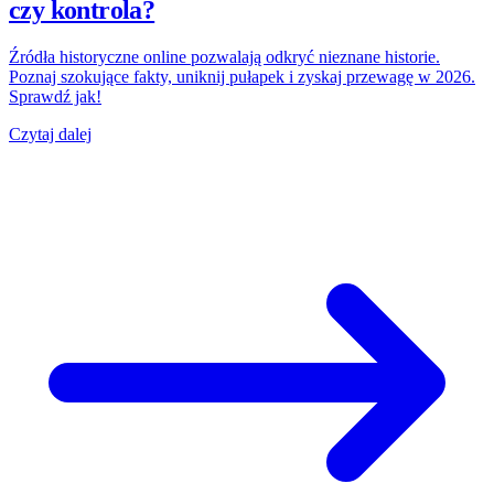
czy kontrola?
Źródła historyczne online pozwalają odkryć nieznane historie.
Poznaj szokujące fakty, uniknij pułapek i zyskaj przewagę w 2026.
Sprawdź jak!
Czytaj dalej