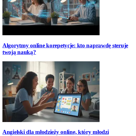
Algorytmy online korepetycje: kto naprawdę steruje
twoją nauką?
Angielski dla młodzieży online, który młodzi