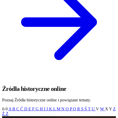
Źródła historyczne online
Poznaj Źródła historyczne online i powiązane tematy.
0-9
A
B
C
Ć
D
E
F
G
H
I
J
K
L
M
N
O
P
Q
R
S
Ś
T
U
V
W
X
Y
Z
Ź
Ż