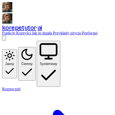
korepetytor
ai
Funkcje
Korzyści
Jak to działa
Przykłady użycia
Porównaj
Jasny
Ciemny
Systemowy
Rozpocznij