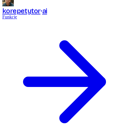
korepetytor
ai
Funkcje