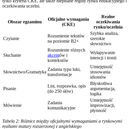
tylko kryteria CKE, ale także niepisane reguły rynku edukacyjnego i
oczekiwania uczelni.
Realne
Oficjalne wymagania
Obszar egzaminu
oczekiwania
(CKE)
rynku/uczelnia
Szybka analiza,
Rozumienie tekstów
Czytanie
szerokie
na poziomie B2+
słownictwo
Rozumienie różnych
Wyłapywanie
Słuchanie
akcent
ów i
intencji i ironii
kontekstów
Umiejętność
Zadania typu luki,
Słownictwo/Gramatyka
stosowania
transformacje
idiomów
Błyskotliwa
List, rozprawka, opis
Pisanie
argumentacja,
(do 250 słów)
logika
Umiejętność
Zadania
Mówienie
improwizacji,
komunikacyjne
płynność
Tabela 2: Różnice między oficjalnymi wymaganiami a rynkowymi
realiami matury rozszerzonej z angielskiego