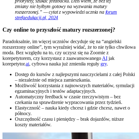
priorytety, szukać feedbacku. Dziś wiem, że bez tej
zmiany nie byłbym gotowy na wyzwania matury
rozszerzonej.” — cytat z wypowiedzi ucznia na
forum
strefaedukacji.pl, 2024
Czy online to przyszłość matury rozszerzonej?
Paradoksalnie, im więcej uczniów decyduje się na “angielski
rozszerzony online”, tym wyraźniej widać, że to nie tylko chwilowa
moda. Bez względu na to, czy uczysz się na Zoomie z
korepetytorem, czy korzystasz z zaawansowanego
AI
jak
korepetytor.
ai
, cyfrowa nauka już zmieniła reguły
gry
.
Dostęp do kursów z najlepszymi nauczycielami z całej Polski
– niezależnie od miejsca zamieszkania.
Możliwość korzystania z najnowszych materiałów, symulacji
egzaminacyjnych i testów adaptacyjnych.
Automatyczny feedback w czasie rzeczywistym – bez
czekania na sprawdzenie wypracowania przez tydzień.
Elastyczność – nauka kiedy chcesz i gdzie chcesz, nawet o
północy.
Oszczędność czasu i pieniędzy – brak dojazdów, niższe
koszty materiałów.