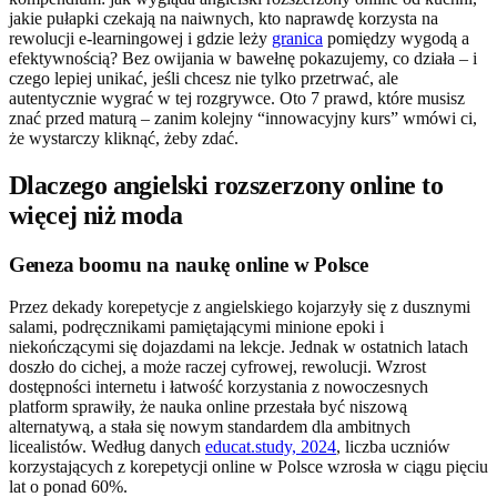
jakie pułapki czekają na naiwnych, kto naprawdę korzysta na
rewolucji e-learningowej i gdzie leży
granica
pomiędzy wygodą a
efektywnością? Bez owijania w bawełnę pokazujemy, co działa – i
czego lepiej unikać, jeśli chcesz nie tylko przetrwać, ale
autentycznie wygrać w tej rozgrywce. Oto 7 prawd, które musisz
znać przed maturą – zanim kolejny “innowacyjny kurs” wmówi ci,
że wystarczy kliknąć, żeby zdać.
Dlaczego angielski rozszerzony online to
więcej niż moda
Geneza boomu na naukę online w Polsce
Przez dekady korepetycje z angielskiego kojarzyły się z dusznymi
salami, podręcznikami pamiętającymi minione epoki i
niekończącymi się dojazdami na lekcje. Jednak w ostatnich latach
doszło do cichej, a może raczej cyfrowej, rewolucji. Wzrost
dostępności internetu i łatwość korzystania z nowoczesnych
platform sprawiły, że nauka online przestała być niszową
alternatywą, a stała się nowym standardem dla ambitnych
licealistów. Według danych
educat.study, 2024
, liczba uczniów
korzystających z korepetycji online w Polsce wzrosła w ciągu pięciu
lat o ponad 60%.