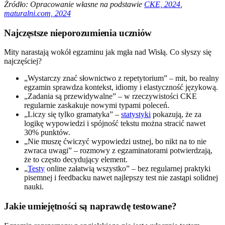
Źródło: Opracowanie własne na podstawie
CKE, 2024
,
maturalni.com, 2024
Najczęstsze nieporozumienia uczniów
Mity narastają wokół egzaminu jak mgła nad Wisłą. Co słyszy się
najczęściej?
„Wystarczy znać słownictwo z repetytorium” – mit, bo realny
egzamin sprawdza kontekst, idiomy i elastyczność językową.
„Zadania są przewidywalne” – w rzeczywistości CKE
regularnie zaskakuje nowymi typami poleceń.
„Liczy się tylko gramatyka” –
statystyki
pokazują, że za
logikę wypowiedzi i spójność tekstu można stracić nawet
30% punktów.
„Nie muszę ćwiczyć wypowiedzi ustnej, bo nikt na to nie
zwraca uwagi” – rozmowy z egzaminatorami potwierdzają,
że to często decydujący element.
„
Testy
online załatwią wszystko” – bez regularnej praktyki
pisemnej i feedbacku nawet najlepszy test nie zastąpi solidnej
nauki.
Jakie umiejętności są naprawdę testowane?