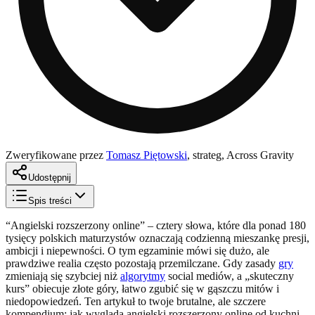
Zweryfikowane przez
Tomasz Piętowski
,
strateg, Across Gravity
Udostępnij
Spis treści
“Angielski rozszerzony online” – cztery słowa, które dla ponad 180
tysięcy polskich maturzystów oznaczają codzienną mieszankę presji,
ambicji i niepewności. O tym egzaminie mówi się dużo, ale
prawdziwe realia często pozostają przemilczane. Gdy zasady
gry
zmieniają się szybciej niż
algorytmy
social mediów, a „skuteczny
kurs” obiecuje złote góry, łatwo zgubić się w gąszczu mitów i
niedopowiedzeń. Ten artykuł to twoje brutalne, ale szczere
kompendium: jak wygląda angielski rozszerzony online od kuchni,