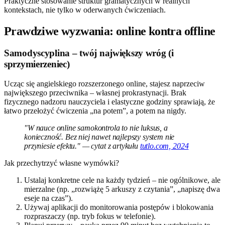
Praktyczne stosowanie struktur gramatycznych w realnych
kontekstach, nie tylko w oderwanych ćwiczeniach.
Prawdziwe wyzwania: online kontra offline
Samodyscyplina – twój największy wróg (i
sprzymierzeniec)
Ucząc się angielskiego rozszerzonego online, stajesz naprzeciw
największego przeciwnika – własnej prokrastynacji. Brak
fizycznego nadzoru nauczyciela i elastyczne godziny sprawiają, że
łatwo przełożyć ćwiczenia „na potem”, a potem na nigdy.
"W nauce online samokontrola to nie luksus, a
konieczność. Bez niej nawet najlepszy system nie
przyniesie efektu." — cytat z artykułu
tutlo.com, 2024
Jak przechytrzyć własne wymówki?
Ustalaj konkretne cele na każdy tydzień – nie ogólnikowe, ale
mierzalne (np. „rozwiążę 5 arkuszy z czytania”, „napiszę dwa
eseje na czas”).
Używaj aplikacji do monitorowania postępów i blokowania
rozpraszaczy (np. tryb fokus w telefonie).