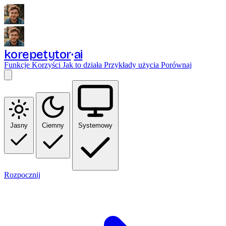
korepetytor
ai
Funkcje
Korzyści
Jak to działa
Przykłady użycia
Porównaj
Jasny
Ciemny
Systemowy
Rozpocznij