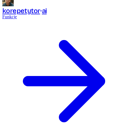
korepetytor
ai
Funkcje