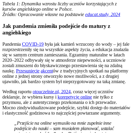
Tabela 1: Dynamika wzrostu liczby uczniów korzystających z
kursów angielskiego online w Polsce.
Źródło: Opracowanie własne na podstawie
educat.study, 2024
Jak pandemia zmieniła podejście do matury z
angielskiego
Pandemia
COVID-19
była jak kamień wrzucony do wody – jej fale
rozprzestrzeniły się na wszystkie aspekty życia, a edukacja znalazła
się w samym centrum zamieszania. Egzaminy maturalne w latach
2020–2022 odbywały się w atmosferze niepewności, a uczniowie
zostali zmuszeni do błyskawicznego przestawienia się na zdalną
naukę.
Przesunięcie
akcent
ów z tradycyjnych spotkań na platformy
online z jednej strony otworzyło nowe możliwości, a z drugiej
ujawniło, jak bardzo system był nieprzygotowany na taką zmianę.
Według raportu
otouczelnie.pl, 2024
, coraz więcej uczniów
deklaruje, że wybiera kursy i
korepetycje online
nie tylko z
przymusu, ale z autentycznego przekonania o ich przewadze.
Mocno zindywidualizowane podejście, szybki dostęp do materiałów
i elastyczność godzinowa to najczęściej powtarzane argumenty.
„Przejście na online wymusiło na mnie zupełnie inne
podejście do nauki – sam musiałem planować, ustalać