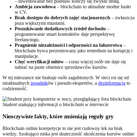
– inwestowanie bez podstaw kończy się zwykle stratą.
Ambicja zawodowa
– blockchain to aktualnie modne hasło
w CV.
Brak dostępu do dobrych zajęć stacjonarnych
– zwłaszcza
poza większymi miastami.
Poszukiwanie dodatkowych źródeł dochodu
–
programowanie smart kontraktów daje perspektywę
freelancingu.
Pragnienie niezależności i odporności na fałszerstwa
–
blockchain bywa prezentowany jako remedium na korupcję i
manipulacje.
Chęć weryfikacji mitów
– coraz więcej osób nie daje się
nabrać na puste obietnice sprzedawców kursów.
W tej mieszance nie brakuje osób zagubionych. W sieci roi się od
nieaktualnych
poradnik
ów i pseudo-ekspertów, a
dezinformacja
to
codzienność.
Student szukający informacji o blockchain w internecie
Nieoczywiste fakty, które zmieniają reguły gry
Blockchain online korepetycje to nie jest cudowny lek na brak
wiedzy. Szokująco niska jest skuteczność ukończenia kursów online