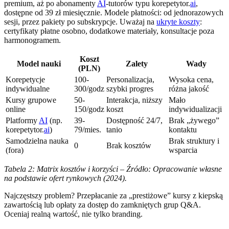
premium, aż po abonamenty
AI
-tutorów typu korepetytor.
ai
,
dostępne od 39 zł miesięcznie. Modele płatności: od jednorazowych
sesji, przez pakiety po subskrypcje. Uważaj na
ukryte koszty
:
certyfikaty płatne osobno, dodatkowe materiały, konsultacje poza
harmonogramem.
Koszt
Model nauki
Zalety
Wady
(PLN)
Korepetycje
100-
Personalizacja,
Wysoka cena,
indywidualne
300/godz
szybki progres
różna jakość
Kursy grupowe
50-
Interakcja, niższy
Mało
online
150/godz
koszt
indywidualizacji
Platformy
AI
(np.
39-
Dostępność 24/7,
Brak „żywego”
korepetytor.
ai
)
79/mies.
tanio
kontaktu
Samodzielna nauka
Brak struktury i
0
Brak kosztów
(fora)
wsparcia
Tabela 2: Matrix kosztów i korzyści – Źródło: Opracowanie własne
na podstawie ofert rynkowych (2024).
Najczęstszy problem? Przepłacanie za „prestiżowe” kursy z kiepską
zawartością lub opłaty za dostęp do zamkniętych grup Q&A.
Oceniaj realną wartość, nie tylko branding.