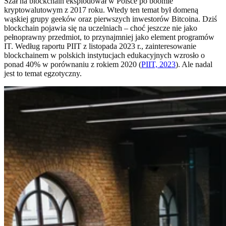
Szał na blockchain eksplodował w Polsce po boomie
kryptowalutowym z 2017 roku. Wtedy ten temat był domeną
wąskiej grupy geeków oraz pierwszych inwestorów Bitcoina. Dziś
blockchain pojawia się na uczelniach – choć jeszcze nie jako
pełnoprawny przedmiot, to przynajmniej jako element programów
IT. Według raportu PIIT z listopada 2023 r., zainteresowanie
blockchainem w polskich instytucjach edukacyjnych wzrosło o
ponad 40% w porównaniu z rokiem 2020 (
PIIT, 2023
). Ale nadal
jest to temat egzotyczny.