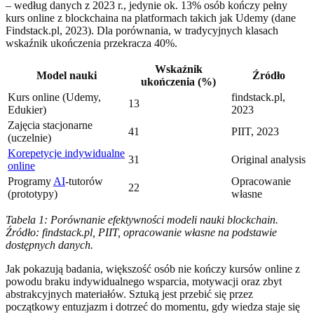
– według danych z 2023 r., jedynie ok. 13% osób kończy pełny
kurs online z blockchaina na platformach takich jak Udemy (dane
Findstack.pl, 2023). Dla porównania, w tradycyjnych klasach
wskaźnik ukończenia przekracza 40%.
Wskaźnik
Model nauki
Źródło
ukończenia (%)
Kurs online (Udemy,
findstack.pl,
13
Edukier)
2023
Zajęcia stacjonarne
41
PIIT, 2023
(uczelnie)
Korepetycje indywidualne
31
Original analysis
online
Programy
AI
-tutorów
Opracowanie
22
(prototypy)
własne
Tabela 1: Porównanie efektywności modeli nauki blockchain.
Źródło: findstack.pl, PIIT, opracowanie własne na podstawie
dostępnych danych.
Jak pokazują badania, większość osób nie kończy kursów online z
powodu braku indywidualnego wsparcia, motywacji oraz zbyt
abstrakcyjnych materiałów. Sztuką jest przebić się przez
początkowy entuzjazm i dotrzeć do momentu, gdy wiedza staje się