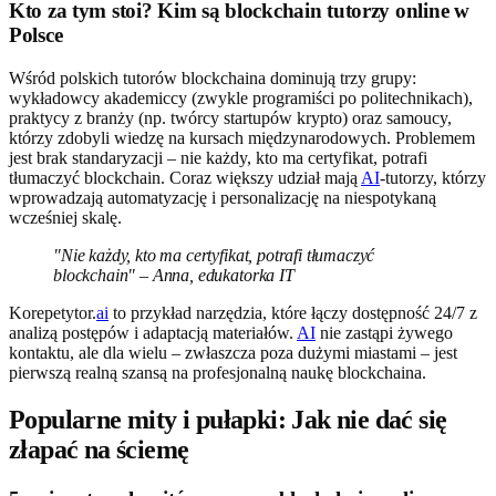
Kto za tym stoi? Kim są blockchain tutorzy online w
Polsce
Wśród polskich tutorów blockchaina dominują trzy grupy:
wykładowcy akademiccy (zwykle programiści po politechnikach),
praktycy z branży (np. twórcy startupów krypto) oraz samoucy,
którzy zdobyli wiedzę na kursach międzynarodowych. Problemem
jest brak standaryzacji – nie każdy, kto ma certyfikat, potrafi
tłumaczyć blockchain. Coraz większy udział mają
AI
-tutorzy, którzy
wprowadzają automatyzację i personalizację na niespotykaną
wcześniej skalę.
"Nie każdy, kto ma certyfikat, potrafi tłumaczyć
blockchain" – Anna, edukatorka IT
Korepetytor.
ai
to przykład narzędzia, które łączy dostępność 24/7 z
analizą postępów i adaptacją materiałów.
AI
nie zastąpi żywego
kontaktu, ale dla wielu – zwłaszcza poza dużymi miastami – jest
pierwszą realną szansą na profesjonalną naukę blockchaina.
Popularne mity i pułapki: Jak nie dać się
złapać na ściemę