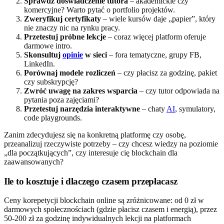
Sprawdź doświadczenie tutora
– akademickie czy
komercyjne? Warto pytać o portfolio projektów.
Zweryfikuj certyfikaty
– wiele kursów daje „papier”, który
nie znaczy nic na rynku pracy.
Przetestuj próbne lekcje
– coraz więcej platform oferuje
darmowe intro.
Skonsultuj
opinie
w sieci
– fora tematyczne, grupy FB,
LinkedIn.
Porównaj modele rozliczeń
– czy płacisz za godzinę, pakiet
czy subskrypcję?
Zwróć uwagę na zakres wsparcia
– czy tutor odpowiada na
pytania poza zajęciami?
Przetestuj narzędzia interaktywne
– chaty
AI
, symulatory,
code playgrounds.
Zanim zdecydujesz się na konkretną platformę czy osobę,
przeanalizuj rzeczywiste potrzeby – czy chcesz wiedzy na poziomie
„dla początkujących”, czy interesuje cię blockchain dla
zaawansowanych?
Ile to kosztuje i dlaczego czasem przepłacasz
Ceny korepetycji blockchain online są zróżnicowane: od 0 zł w
darmowych społecznościach (gdzie płacisz czasem i energią), przez
50-200 zł za godzinę indywidualnych lekcji na platformach