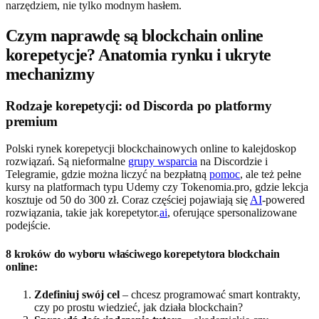
narzędziem, nie tylko modnym hasłem.
Czym naprawdę są blockchain online
korepetycje? Anatomia rynku i ukryte
mechanizmy
Rodzaje korepetycji: od Discorda po platformy
premium
Polski rynek korepetycji blockchainowych online to kalejdoskop
rozwiązań. Są nieformalne
grupy wsparcia
na Discordzie i
Telegramie, gdzie można liczyć na bezpłatną
pomoc
, ale też pełne
kursy na platformach typu Udemy czy Tokenomia.pro, gdzie lekcja
kosztuje od 50 do 300 zł. Coraz częściej pojawiają się
AI
-powered
rozwiązania, takie jak korepetytor.
ai
, oferujące spersonalizowane
podejście.
8 kroków do wyboru właściwego korepetytora blockchain
online:
Zdefiniuj swój cel
– chcesz programować smart kontrakty,
czy po prostu wiedzieć, jak działa blockchain?