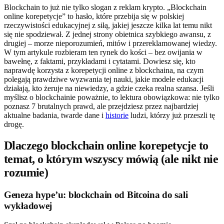
Blockchain to już nie tylko slogan z reklam krypto. „Blockchain
online korepetycje” to hasło, które przebija się w polskiej
rzeczywistości edukacyjnej z siłą, jakiej jeszcze kilka lat temu nikt
się nie spodziewał. Z jednej strony obietnica szybkiego awansu, z
drugiej – morze nieporozumień, mitów i przereklamowanej wiedzy.
W tym artykule rozbieram ten rynek do kości – bez owijania w
bawełnę, z faktami, przykładami i cytatami. Dowiesz się, kto
naprawdę korzysta z korepetycji online z blockchaina, na czym
polegają prawdziwe wyzwania tej nauki, jakie modele edukacji
działają, kto żeruje na niewiedzy, a gdzie czeka realna szansa. Jeśli
myślisz o blockchainie poważnie, to lektura obowiązkowa: nie tylko
poznasz 7 brutalnych prawd, ale przejdziesz przez najbardziej
aktualne badania, twarde dane i
historie
ludzi, którzy już przeszli tę
drogę.
Dlaczego blockchain online korepetycje to
temat, o którym wszyscy mówią (ale nikt nie
rozumie)
Geneza hype’u: blockchain od Bitcoina do sali
wykładowej