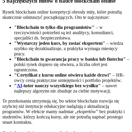
5 najczęstszych mitów o nauce blockchain online
Rynek blockchain online korepetycji obrosły mity, które potrafią
skutecznie odstraszyć początkujących. Oto te najczęstsze:
"Blockchain to tylko dla programistów"
– w
rzeczywistości potrzebni są też analitycy, konsultanci,
specjaliści ds. bezpieczeństwa.
"Wystarczy jeden kurs, by zostać ekspertem"
– wiedza
szybko się dezaktualizuje, a praktyka wymaga miesięcy
pracy.
"Blockchain to gwarancja pracy w banku lub fintechu"
–
polski rynek dopiero się otwiera, a liczba ofert jest
ograniczona.
"Certyfikat z kursu online otwiera każde drzwi"
– HR-
owcy cenią praktyczne umiejętności i portfolio projektów.
"
AI
-tutor nauczy wszystkiego bez wysiłku"
– nawet
najlepszy algorytm nie zbuduje za ciebie motywacji.
Te przekonania utrzymują się, bo sektor blockchain rozwija się
szybciej niż instytucje edukacyjne nadążają z aktualizacją
programów. W efekcie mamy nadmiar „ekspertów” bez praktyki i
studentów, którzy kończą kursy, ale nie potrafią napisać prostego
smart kontraktu.