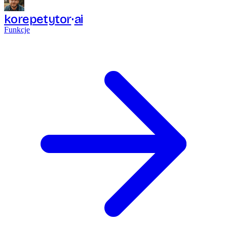
korepetytor
ai
Funkcje