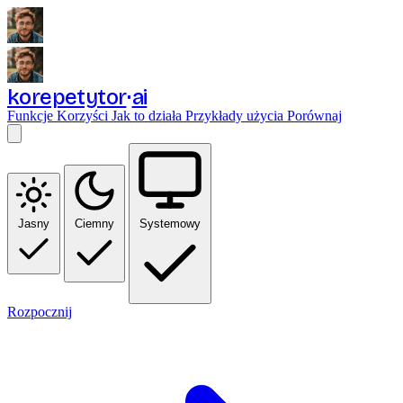
korepetytor
ai
Funkcje
Korzyści
Jak to działa
Przykłady użycia
Porównaj
Jasny
Ciemny
Systemowy
Rozpocznij