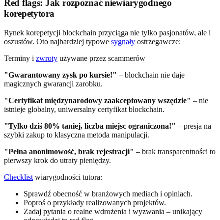
Red flags: Jak rozpoznać niewiarygodnego
korepetytora
Rynek korepetycji blockchain przyciąga nie tylko pasjonatów, ale i
oszustów. Oto najbardziej typowe
sygnały
ostrzegawcze:
Terminy i
zwroty
używane przez scammerów
"Gwarantowany zysk po kursie!"
– blockchain nie daje
magicznych gwarancji zarobku.
"Certyfikat międzynarodowy zaakceptowany wszędzie"
– nie
istnieje globalny, uniwersalny certyfikat blockchain.
"Tylko dziś 80% taniej, liczba miejsc ograniczona!"
– presja na
szybki zakup to klasyczna metoda manipulacji.
"Pełna anonimowość, brak rejestracji"
– brak transparentności to
pierwszy krok do utraty pieniędzy.
Checklist
wiarygodności tutora:
Sprawdź obecność w branżowych mediach i opiniach.
Poproś o przykłady realizowanych projektów.
Zadaj pytania o realne wdrożenia i wyzwania – unikający