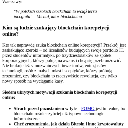
Warszawy:
"W polskich szkołach blockchain to wciąż terra
incognita" – Michał, tutor blockchaina
Kim są ludzie szukający blockchain korepetycji
online?
Kto tak naprawdę szuka blockchain online korepetycji? Przekrój jest
zaskakująco szeroki – od licealistów budujących swoje portfolio IT,
przez studentów informatyki, po trzydziestolatków ze spółek
korporacyjnych, którzy polują na awans i chcą się przebranżowić.
Nie brakuje też samozwańczych inwestorów, entuzjastów
technologii, osób z małych miast i sceptyków, którzy próbują
zrozumieć, czy blockchain to rzeczywiście rewolucja, czy tylko
nowy sposób na wyciąganie kasy.
Siedem ukrytych motywacji szukania blockchain korepetycji
online:
Strach przed pozostaniem w tyle
–
FOMO
jest tu realne, bo
blockchain rośnie szybciej niż typowe technologie
informatyczne.
Chęć zrozumienia, jak działa Bitcoin i inne kryptowaluty