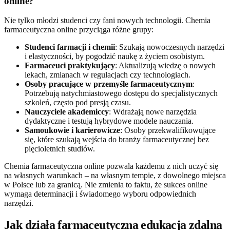
online?
Nie tylko młodzi studenci czy fani nowych technologii. Chemia
farmaceutyczna online przyciąga różne grupy:
Studenci farmacji i chemii
: Szukają nowoczesnych narzędzi
i elastyczności, by pogodzić naukę z życiem osobistym.
Farmaceuci praktykujący
: Aktualizują wiedzę o nowych
lekach, zmianach w regulacjach czy technologiach.
Osoby pracujące w przemyśle farmaceutycznym
:
Potrzebują natychmiastowego dostępu do specjalistycznych
szkoleń, często pod presją czasu.
Nauczyciele akademiccy
: Wdrażają nowe narzędzia
dydaktyczne i testują hybrydowe modele nauczania.
Samoukowie i karierowicze
: Osoby przekwalifikowujące
się, które szukają wejścia do branży farmaceutycznej bez
pięcioletnich studiów.
Chemia farmaceutyczna online pozwala każdemu z nich uczyć się
na własnych warunkach – na własnym tempie, z dowolnego miejsca
w Polsce lub za granicą. Nie zmienia to faktu, że sukces online
wymaga determinacji i świadomego wyboru odpowiednich
narzędzi.
Jak działa farmaceutyczna edukacja zdalna