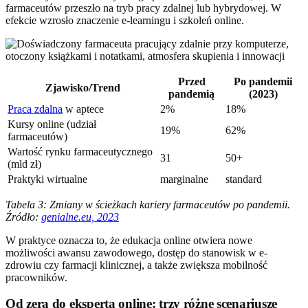
farmaceutów przeszło na tryb pracy zdalnej lub hybrydowej. W
efekcie wzrosło znaczenie e-learningu i szkoleń online.
Przed
Po pandemii
Zjawisko/Trend
pandemią
(2023)
Praca zdalna
w aptece
2%
18%
Kursy online (udział
19%
62%
farmaceutów)
Wartość rynku farmaceutycznego
31
50+
(mld zł)
Praktyki wirtualne
marginalne
standard
Tabela 3: Zmiany w ścieżkach kariery farmaceutów po pandemii.
Źródło:
genialne.eu, 2023
W praktyce oznacza to, że edukacja online otwiera nowe
możliwości awansu zawodowego, dostęp do stanowisk w e-
zdrowiu czy farmacji klinicznej, a także zwiększa mobilność
pracowników.
Od zera do eksperta online: trzy różne scenariusze