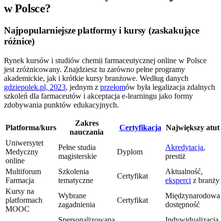
w Polsce?
Najpopularniejsze platformy i kursy (zaskakujące
różnice)
Rynek kursów i studiów chemii farmaceutycznej online w Polsce
jest zróżnicowany. Znajdziesz tu zarówno pełne programy
akademickie, jak i krótkie kursy branżowe. Według danych
gdziepolek.pl, 2023
, jednym z
przełom
ów była legalizacja zdalnych
szkoleń dla farmaceutów i akceptacja e-learningu jako formy
zdobywania punktów edukacyjnych.
Zakres
Platforma/kurs
Certyfikacja
Największy atut
nauczania
Uniwersytet
Pełne studia
Akredytacja
,
Medyczny
Dyplom
magisterskie
prestiż
online
Multiforum
Szkolenia
Aktualność,
Certyfikat
Farmacja
tematyczne
eksperci
z branży
Kursy na
Wybrane
Międzynarodowa
platformach
Certyfikat
zagadnienia
dostępność
MOOC
Spersonalizowana
Indywidualizacja