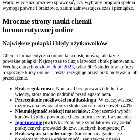
Warto więc każdorazowo sprawdzić, czy wybrany program spełnia
wymogi prawne i branżowe, zanim zainwestujesz czas i pieniądze.
Mroczne strony nauki chemii
farmaceutycznej online
Największe pułapki i błędy użytkowników
Chemia farmaceutyczna online kusi dostępnością, ale kryje
poważne pułapki. Najczęstsze to iluzja łatwości i brak planowania.
Według danych
gdziepolek.pl, 2023
, tylko 60% studentów kończy
rozpoczęte kursy online – reszta rezygnuje przez brak motywacji lub
przeciążenie.
Brak regularności
: Nauka ad hoc prowadzi do luki w
wiedzy, którą trudno nadrobić przed egzaminem.
Przecenianie możliwości multitaskingu
: W rzeczywistości
rozproszona uwaga obniża skuteczność nauki nawet o 40%.
Nieumiejętność selekcji materiałów
: Zbyt szeroki wybór
kursów i źródeł powoduje chaos informacyjny i wypalenie.
Ignorowanie
praktyki
: Pomijanie symulatorów czy zadań
praktycznych prowadzi do tzw. „suchych kompetencji”.
Brak wsparcia społecznego
: Samotne zmaganie się z
problemami obniża efektywność i satysfakcję z nauki.