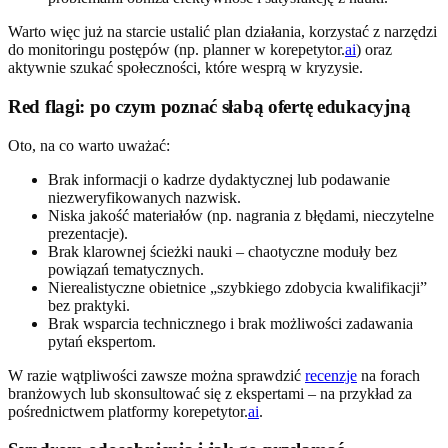
Warto więc już na starcie ustalić plan działania, korzystać z narzędzi
do monitoringu postępów (np. planner w korepetytor.
ai
) oraz
aktywnie szukać społeczności, które wesprą w kryzysie.
Red flagi: po czym poznać słabą ofertę edukacyjną
Oto, na co warto uważać:
Brak informacji o kadrze dydaktycznej lub podawanie
niezweryfikowanych nazwisk.
Niska jakość materiałów (np. nagrania z błędami, nieczytelne
prezentacje).
Brak klarownej ścieżki nauki – chaotyczne moduły bez
powiązań tematycznych.
Nierealistyczne obietnice „szybkiego zdobycia kwalifikacji”
bez praktyki.
Brak wsparcia technicznego i brak możliwości zadawania
pytań ekspertom.
W razie wątpliwości zawsze można sprawdzić
recenzje
na forach
branżowych lub skonsultować się z ekspertami – na przykład za
pośrednictwem platformy korepetytor.
ai
.