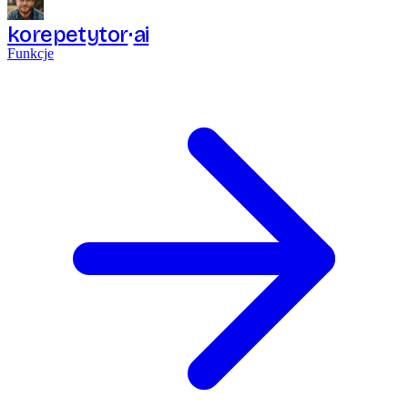
korepetytor
ai
Funkcje