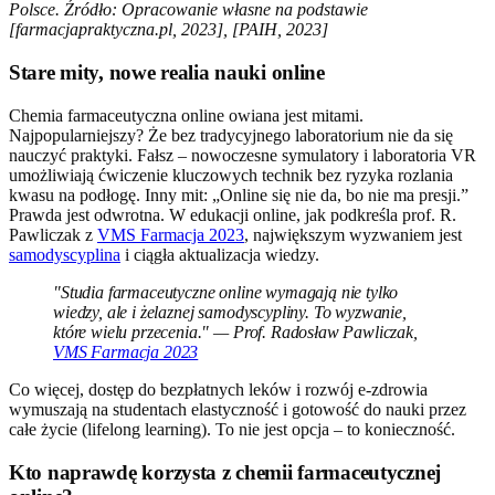
Polsce. Źródło: Opracowanie własne na podstawie
[farmacjapraktyczna.pl, 2023], [PAIH, 2023]
Stare mity, nowe realia nauki online
Chemia farmaceutyczna online owiana jest mitami.
Najpopularniejszy? Że bez tradycyjnego laboratorium nie da się
nauczyć praktyki. Fałsz – nowoczesne symulatory i laboratoria VR
umożliwiają ćwiczenie kluczowych technik bez ryzyka rozlania
kwasu na podłogę. Inny mit: „Online się nie da, bo nie ma presji.”
Prawda jest odwrotna. W edukacji online, jak podkreśla prof. R.
Pawliczak z
VMS Farmacja 2023
, największym wyzwaniem jest
samodyscyplina
i ciągła aktualizacja wiedzy.
"Studia farmaceutyczne online wymagają nie tylko
wiedzy, ale i żelaznej samodyscypliny. To wyzwanie,
które wielu przecenia." — Prof. Radosław Pawliczak,
VMS Farmacja 2023
Co więcej, dostęp do bezpłatnych leków i rozwój e-zdrowia
wymuszają na studentach elastyczność i gotowość do nauki przez
całe życie (lifelong learning). To nie jest opcja – to konieczność.
Kto naprawdę korzysta z chemii farmaceutycznej