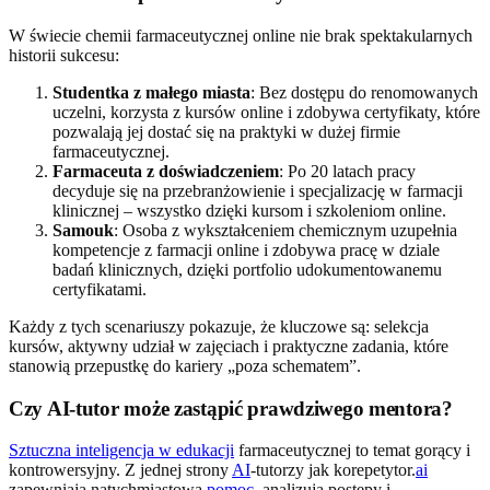
W świecie chemii farmaceutycznej online nie brak spektakularnych
historii sukcesu:
Studentka z małego miasta
: Bez dostępu do renomowanych
uczelni, korzysta z kursów online i zdobywa certyfikaty, które
pozwalają jej dostać się na praktyki w dużej firmie
farmaceutycznej.
Farmaceuta z doświadczeniem
: Po 20 latach pracy
decyduje się na przebranżowienie i specjalizację w farmacji
klinicznej – wszystko dzięki kursom i szkoleniom online.
Samouk
: Osoba z wykształceniem chemicznym uzupełnia
kompetencje z farmacji online i zdobywa pracę w dziale
badań klinicznych, dzięki portfolio udokumentowanemu
certyfikatami.
Każdy z tych scenariuszy pokazuje, że kluczowe są: selekcja
kursów, aktywny udział w zajęciach i praktyczne zadania, które
stanowią przepustkę do kariery „poza schematem”.
Czy AI-tutor może zastąpić prawdziwego mentora?
Sztuczna inteligencja w edukacji
farmaceutycznej to temat gorący i
kontrowersyjny. Z jednej strony
AI
-tutorzy jak korepetytor.
ai
zapewniają natychmiastową
pomoc
, analizują postępy i