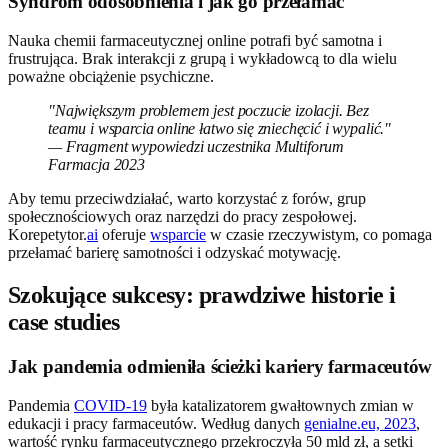
Syndrom odosobnienia i jak go przełamać
Nauka chemii farmaceutycznej online potrafi być samotna i
frustrująca. Brak interakcji z grupą i wykładowcą to dla wielu
poważne obciążenie psychiczne.
"Największym problemem jest poczucie izolacji. Bez
teamu i wsparcia online łatwo się zniechęcić i wypalić."
— Fragment wypowiedzi uczestnika Multiforum
Farmacja 2023
Aby temu przeciwdziałać, warto korzystać z forów, grup
społecznościowych oraz narzędzi do pracy zespołowej.
Korepetytor.
ai
oferuje
wsparcie
w czasie rzeczywistym, co pomaga
przełamać barierę samotności i odzyskać motywację.
Szokujące sukcesy: prawdziwe historie i
case studies
Jak pandemia odmieniła ścieżki kariery farmaceutów
Pandemia
COVID-19
była katalizatorem gwałtownych zmian w
edukacji i pracy farmaceutów. Według danych
genialne.eu, 2023
,
wartość rynku farmaceutycznego przekroczyła 50 mld zł, a setki