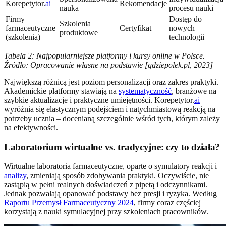
Korepetytor.
ai
Rekomendacje
nauka
procesu nauki
Firmy
Dostęp do
Szkolenia
farmaceutyczne
Certyfikat
nowych
produktowe
(szkolenia)
technologii
Tabela 2: Najpopularniejsze platformy i kursy online w Polsce.
Źródło: Opracowanie własne na podstawie [gdziepolek.pl, 2023]
Największą różnicą jest poziom personalizacji oraz zakres praktyki.
Akademickie platformy stawiają na
systematyczność
, branżowe na
szybkie aktualizacje i praktyczne umiejętności. Korepetytor.
ai
wyróżnia się elastycznym podejściem i natychmiastową reakcją na
potrzeby ucznia – docenianą szczególnie wśród tych, którym zależy
na efektywności.
Laboratorium wirtualne vs. tradycyjne: czy to działa?
Wirtualne laboratoria farmaceutyczne, oparte o symulatory reakcji i
analizy
, zmieniają sposób zdobywania praktyki. Oczywiście, nie
zastąpią w pełni realnych doświadczeń z pipetą i odczynnikami.
Jednak pozwalają opanować podstawy bez presji i ryzyka. Według
Raportu Przemysł Farmaceutyczny 2024
, firmy coraz częściej
korzystają z nauki symulacyjnej przy szkoleniach pracowników.