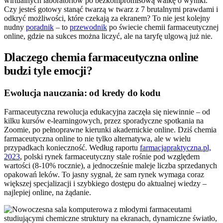
wirtualnych laboratoriów po bezkompromisową walkę o wyniki.
Czy jesteś gotowy stanąć twarzą w twarz z 7 brutalnymi prawdami i
odkryć możliwości, które czekają za ekranem? To nie jest kolejny
nudny
poradnik
– to
przewodnik
po świecie chemii farmaceutycznej
online, gdzie na sukces można liczyć, ale na taryfę ulgową już nie.
Dlaczego chemia farmaceutyczna online
budzi tyle emocji?
Ewolucja nauczania: od kredy do kodu
Farmaceutyczna rewolucja edukacyjna zaczęła się niewinnie – od
kilku kursów e-learningowych, przez sporadyczne spotkania na
Zoomie, po pełnoprawne kierunki akademickie online. Dziś chemia
farmaceutyczna online to nie tylko alternatywa, ale w wielu
przypadkach konieczność. Według raportu
farmacjapraktyczna.pl,
2023
, polski rynek farmaceutyczny stale rośnie pod względem
wartości (8-10% rocznie), a jednocześnie maleje liczba sprzedanych
opakowań leków. To jasny sygnał, że sam rynek wymaga coraz
większej specjalizacji i szybkiego dostępu do aktualnej wiedzy –
najlepiej online, na żądanie.