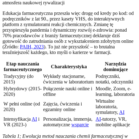
Edukacja farmaceutyczna przeszła więc drogę od kredy po kod: od
podręczników z lat 90., przez kasety VHS, do interaktywnych
platform z symulatorami reakcji chemicznych. Zmianę tę
przyspieszyła pandemia i dynamiczny rozwój e-zdrowia: ponad
70% pracodawców z branży farmaceutycznej deklaruje dziś
gotowość do zatrudniania osób z wykształceniem zdobytym online
(Źródło:
PAIH, 2023
). To już nie przyszłość – to brutalna
teraźniejszość każdego, kto myśli o karierze w farmacji.
Etap nauczania
Narzędzia
Charakterystyka
farmaceutycznego
dominujące
Tradycyjny (do
Wykłady stacjonarne,
Podręczniki,
2015)
ćwiczenia w laboratorium
notatki, odczynniki
Hybrydowy (2015-
Połączenie nauki online i
Moodle, Zoom, e-
2020)
offline
learning, laboratoria
Wirtualne
W pełni online (od
Zajęcia, ćwiczenia i
laboratoria,
2020)
egzaminy online
symulatory,
AI
Intensyfikacja
AI
i
Personalizacja, immersja,
AI
-tutorzy, VR,
VR (2023-)
automatyczne
wsparcie
mobilne aplikacje
Tabela 1: Ewolucja metod nauczania chemii farmaceutycznej w