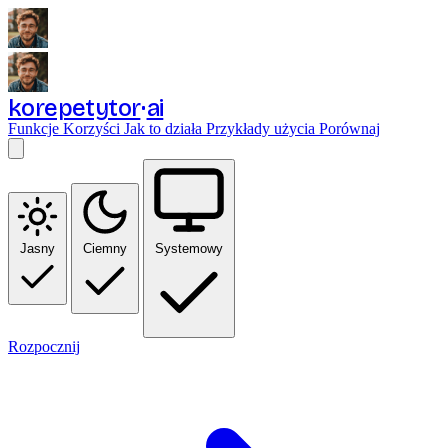
korepetytor
ai
Funkcje
Korzyści
Jak to działa
Przykłady użycia
Porównaj
Jasny
Ciemny
Systemowy
Rozpocznij