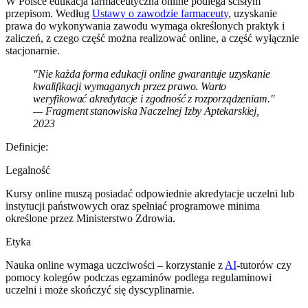
W Polsce edukacja farmaceutyczna online podlega ścisłym
przepisom. Według
Ustawy o zawodzie farmaceuty
, uzyskanie
prawa do wykonywania zawodu wymaga określonych praktyk i
zaliczeń, z czego część można realizować online, a część wyłącznie
stacjonarnie.
"Nie każda forma edukacji online gwarantuje uzyskanie
kwalifikacji wymaganych przez prawo. Warto
weryfikować akredytacje i zgodność z rozporządzeniam."
— Fragment stanowiska Naczelnej Izby Aptekarskiej,
2023
Definicje:
Legalność
Kursy online muszą posiadać odpowiednie akredytacje uczelni lub
instytucji państwowych oraz spełniać programowe minima
określone przez Ministerstwo Zdrowia.
Etyka
Nauka online wymaga uczciwości – korzystanie z
AI
-tutorów czy
pomocy kolegów podczas egzaminów podlega regulaminowi
uczelni i może skończyć się dyscyplinarnie.