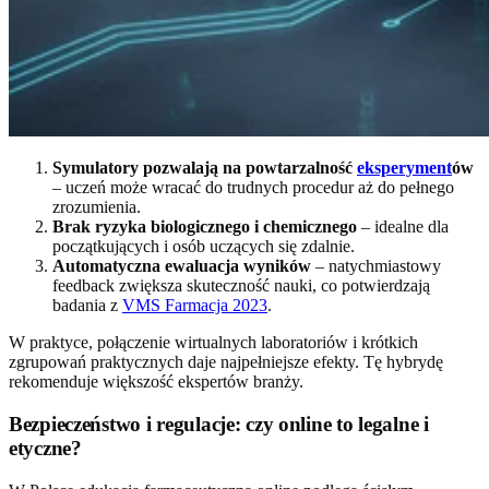
Symulatory pozwalają na powtarzalność
eksperyment
ów
– uczeń może wracać do trudnych procedur aż do pełnego
zrozumienia.
Brak ryzyka biologicznego i chemicznego
– idealne dla
początkujących i osób uczących się zdalnie.
Automatyczna ewaluacja wyników
– natychmiastowy
feedback zwiększa skuteczność nauki, co potwierdzają
badania z
VMS Farmacja 2023
.
W praktyce, połączenie wirtualnych laboratoriów i krótkich
zgrupowań praktycznych daje najpełniejsze efekty. Tę hybrydę
rekomenduje większość ekspertów branży.
Bezpieczeństwo i regulacje: czy online to legalne i
etyczne?