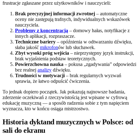
frustracje zgłaszane przez użytkowników i nauczycieli:
Brak precyzyjnej informacji zwrotnej
– automatyczne
oceny nie zastępują trafnych, indywidualnych wskazówek
nauczyciela.
Problemy z koncentracją
– domowy hałas, notyfikacje z
innych aplikacji, rozpraszacze.
Techniczne bariery
– opóźnienia w odtwarzaniu dźwięku,
słaba jakość
mikrofon
ów lub słuchawek.
Zbyt wysoki próg wejścia
– nieprzystępny język instrukcji,
brak wyjaśnienia podstaw teoretycznych.
Powierzchowna nauka
– pokusa „zgadywania” odpowiedzi
bez realnej
analizy
dźwięku.
Trudności w motywacji
– brak regularnych wyzwań
sprawia, że łatwo odpuścić ćwiczenia.
To jednak dopiero początek. Jak pokazują najnowsze badania,
zderzenie oczekiwań z rzeczywistością jest wpisane w cyfrową
edukację muzyczną — a sposób radzenia sobie z tym napięciem
wyznacza, kto w końcu osiąga mistrzostwo.
Historia dyktand muzycznych w Polsce: od
sali do ekranu