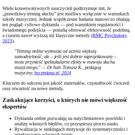
Wielu konserwatywnych nauczycieli podtrzymuje mit, że
„prawdziwy trening słuchu” jest możliwy wyłącznie w warunkach
szkoły muzycznej. Jednak współczesne badania stanowczo obalają
ten pogląd: cyfrowe dyktanda — pod warunkiem regularności i
świadomego podejścia — potrafią oferować efektywność podobną,
a czasem nawet wyższą niż klasyczne metody (
BMC Psychology,
2023
).
"Trening online wymusza od ucznia większą
samodzielność, ale – jeśli jest dobrze zaprojektowany –
może przynieść spektakularne efekty w rozwoju słuchu
muzycznego." — Dr hab. Tomasz K., pedagog
muzyczny,
beczmiana.pl, 2024
Kluczem do sukcesu jest jakość materiałów, częstotliwość ćwiczeń
oraz otwartość na nowe metody.
Zaskakujące korzyści, o których nie mówi większość
ekspertów
Dyktanda online pozwalają na natychmiastowe powtórki i
analizę własnych błędów, co przyspiesza proces nauki.
Rywalizacja w rankingach motywuje do systematyczności i
przekraczania własnych granic.