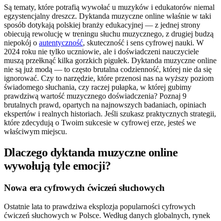
Są tematy, które potrafią wywołać u muzyków i edukatorów niemal
egzystencjalny dreszcz. Dyktanda muzyczne online właśnie w taki
sposób dotykają polskiej branży edukacyjnej — z jednej strony
obiecują rewolucję w treningu słuchu muzycznego, z drugiej budzą
niepokój o
autentyczność
, skuteczność i sens cyfrowej nauki. W
2024 roku nie tylko uczniowie, ale i doświadczeni nauczyciele
muszą przełknąć kilka gorzkich pigułek. Dyktanda muzyczne online
nie są już modą — to często brutalna codzienność, której nie da się
ignorować. Czy to narzędzie, które przenosi nas na wyższy poziom
świadomego słuchania, czy raczej pułapka, w której gubimy
prawdziwą wartość muzycznego doświadczenia? Poznaj 9
brutalnych prawd, opartych na najnowszych badaniach, opiniach
ekspertów i realnych historiach. Jeśli szukasz praktycznych strategii,
które zdecydują o Twoim sukcesie w cyfrowej erze, jesteś we
właściwym miejscu.
Dlaczego dyktanda muzyczne online
wywołują tyle emocji?
Nowa era cyfrowych ćwiczeń słuchowych
Ostatnie lata to prawdziwa eksplozja popularności cyfrowych
ćwiczeń słuchowych w Polsce. Według danych globalnych, rynek