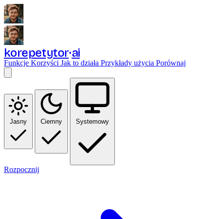
korepetytor
ai
Funkcje
Korzyści
Jak to działa
Przykłady użycia
Porównaj
Jasny
Ciemny
Systemowy
Rozpocznij