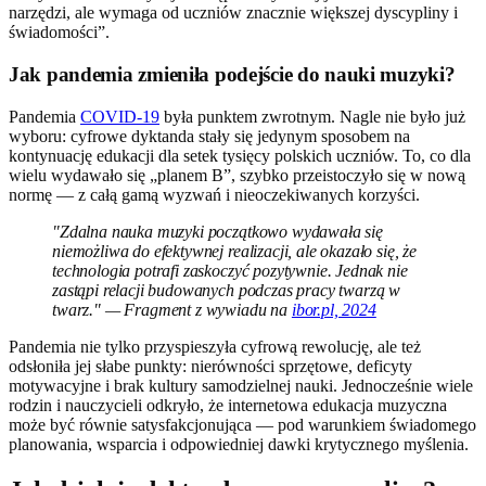
narzędzi, ale wymaga od uczniów znacznie większej dyscypliny i
świadomości”.
Jak pandemia zmieniła podejście do nauki muzyki?
Pandemia
COVID-19
była punktem zwrotnym. Nagle nie było już
wyboru: cyfrowe dyktanda stały się jedynym sposobem na
kontynuację edukacji dla setek tysięcy polskich uczniów. To, co dla
wielu wydawało się „planem B”, szybko przeistoczyło się w nową
normę — z całą gamą wyzwań i nieoczekiwanych korzyści.
"Zdalna nauka muzyki początkowo wydawała się
niemożliwa do efektywnej realizacji, ale okazało się, że
technologia potrafi zaskoczyć pozytywnie. Jednak nie
zastąpi relacji budowanych podczas pracy twarzą w
twarz." — Fragment z wywiadu na
ibor.pl, 2024
Pandemia nie tylko przyspieszyła cyfrową rewolucję, ale też
odsłoniła jej słabe punkty: nierówności sprzętowe, deficyty
motywacyjne i brak kultury samodzielnej nauki. Jednocześnie wiele
rodzin i nauczycieli odkryło, że internetowa edukacja muzyczna
może być równie satysfakcjonująca — pod warunkiem świadomego
planowania, wsparcia i odpowiedniej dawki krytycznego myślenia.