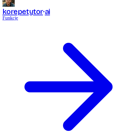
korepetytor
ai
Funkcje