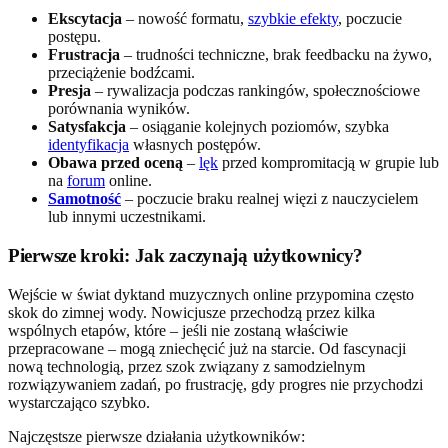
Ekscytacja
– nowość formatu,
szybkie efekty
, poczucie
postępu.
Frustracja
– trudności techniczne, brak feedbacku na żywo,
przeciążenie bodźcami.
Presja
– rywalizacja podczas rankingów, społecznościowe
porównania wyników.
Satysfakcja
– osiąganie kolejnych poziomów, szybka
identyfikacja
własnych postępów.
Obawa przed oceną
–
lęk
przed kompromitacją w grupie lub
na
forum
online.
Samotność
– poczucie braku realnej więzi z nauczycielem
lub innymi uczestnikami.
Pierwsze kroki: Jak zaczynają użytkownicy?
Wejście w świat dyktand muzycznych online przypomina często
skok do zimnej wody. Nowicjusze przechodzą przez kilka
wspólnych etapów, które – jeśli nie zostaną właściwie
przepracowane – mogą zniechęcić już na starcie. Od fascynacji
nową technologią, przez szok związany z samodzielnym
rozwiązywaniem zadań, po frustrację, gdy progres nie przychodzi
wystarczająco szybko.
Najczęstsze pierwsze działania użytkowników: