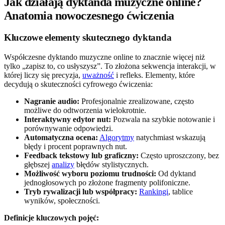
Jak działają dyktanda muzyczne online?
Anatomia nowoczesnego ćwiczenia
Kluczowe elementy skutecznego dyktanda
Współczesne dyktando muzyczne online to znacznie więcej niż
tylko „zapisz to, co usłyszysz”. To złożona sekwencja interakcji, w
której liczy się precyzja,
uważność
i refleks. Elementy, które
decydują o skuteczności cyfrowego ćwiczenia:
Nagranie audio:
Profesjonalnie zrealizowane, często
możliwe do odtworzenia wielokrotnie.
Interaktywny edytor nut:
Pozwala na szybkie notowanie i
porównywanie odpowiedzi.
Automatyczna ocena:
Algorytmy
natychmiast wskazują
błędy i procent poprawnych nut.
Feedback tekstowy lub graficzny:
Często uproszczony, bez
głębszej
analizy
błędów stylistycznych.
Możliwość wyboru poziomu trudności:
Od dyktand
jednogłosowych po złożone fragmenty polifoniczne.
Tryb rywalizacji lub współpracy:
Rankingi
, tablice
wyników, społeczności.
Definicje kluczowych pojęć: