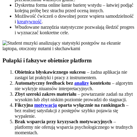
Dyskretna forma online łamie barierę wstydu – łatwiej podjąć
kolejną próbę bez strachu przed oceną innych.
Możliwość ćwiczeń o dowolnej porze wspiera samodzielność
i
kreatywność
.
Wbudowane narzędzia statystyczne pozwalają śledzić progres
i wyznaczać konkretne cele.
Pułapki i fałszywe obietnice platform
Obietnica błyskawicznego sukcesu
– żadna aplikacja nie
zastąpi lat praktyki i pracy z instrumentem.
Automatyczny feedback bez
analizy
kontekstu
– algorytm
nie wykryje niuansów interpretacyjnych.
Zbyt szeroki zakres materiału
– powtarzanie zadań na zbyt
wysokim lub zbyt niskim poziomie prowadzi do stagnacji.
Fikcyjna
motywacja
oparta wyłącznie na rankingach
–
bez realnej satysfakcji z postępów szybko pojawia się
wypalenie.
Brak wsparcia przy kryzysach motywacyjnych
–
platformy nie oferują wsparcia psychologicznego w trudnych
momentach.