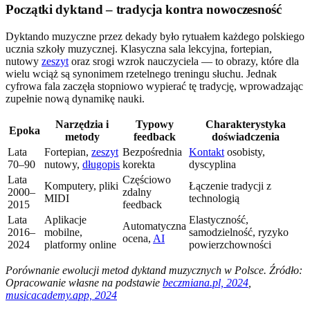
Początki dyktand – tradycja kontra nowoczesność
Dyktando muzyczne przez dekady było rytuałem każdego polskiego
ucznia szkoły muzycznej. Klasyczna sala lekcyjna, fortepian,
nutowy
zeszyt
oraz srogi wzrok nauczyciela — to obrazy, które dla
wielu wciąż są synonimem rzetelnego treningu słuchu. Jednak
cyfrowa fala zaczęła stopniowo wypierać tę tradycję, wprowadzając
zupełnie nową dynamikę nauki.
Narzędzia i
Typowy
Charakterystyka
Epoka
metody
feedback
doświadczenia
Lata
Fortepian,
zeszyt
Bezpośrednia
Kontakt
osobisty,
70–90
nutowy,
długopis
korekta
dyscyplina
Lata
Częściowo
Komputery, pliki
Łączenie tradycji z
2000–
zdalny
MIDI
technologią
2015
feedback
Lata
Aplikacje
Elastyczność,
Automatyczna
2016–
mobilne,
samodzielność, ryzyko
ocena,
AI
2024
platformy online
powierzchowności
Porównanie ewolucji metod dyktand muzycznych w Polsce. Źródło:
Opracowanie własne na podstawie
beczmiana.pl, 2024
,
musicacademy.app, 2024