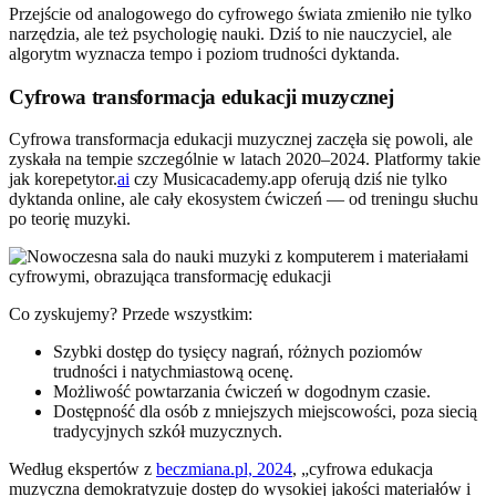
Przejście od analogowego do cyfrowego świata zmieniło nie tylko
narzędzia, ale też psychologię nauki. Dziś to nie nauczyciel, ale
algorytm wyznacza tempo i poziom trudności dyktanda.
Cyfrowa transformacja edukacji muzycznej
Cyfrowa transformacja edukacji muzycznej zaczęła się powoli, ale
zyskała na tempie szczególnie w latach 2020–2024. Platformy takie
jak korepetytor.
ai
czy Musicacademy.app oferują dziś nie tylko
dyktanda online, ale cały ekosystem ćwiczeń — od treningu słuchu
po teorię muzyki.
Co zyskujemy? Przede wszystkim:
Szybki dostęp do tysięcy nagrań, różnych poziomów
trudności i natychmiastową ocenę.
Możliwość powtarzania ćwiczeń w dogodnym czasie.
Dostępność dla osób z mniejszych miejscowości, poza siecią
tradycyjnych szkół muzycznych.
Według ekspertów z
beczmiana.pl, 2024
, „cyfrowa edukacja
muzyczna demokratyzuje dostęp do wysokiej jakości materiałów i