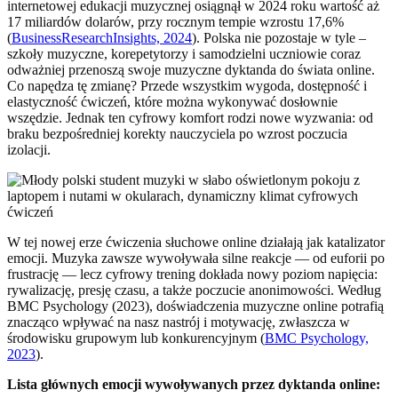
internetowej edukacji muzycznej osiągnął w 2024 roku wartość aż
17 miliardów dolarów, przy rocznym tempie wzrostu 17,6%
(
BusinessResearchInsights, 2024
). Polska nie pozostaje w tyle –
szkoły muzyczne, korepetytorzy i samodzielni uczniowie coraz
odważniej przenoszą swoje muzyczne dyktanda do świata online.
Co napędza tę zmianę? Przede wszystkim wygoda, dostępność i
elastyczność ćwiczeń, które można wykonywać dosłownie
wszędzie. Jednak ten cyfrowy komfort rodzi nowe wyzwania: od
braku bezpośredniej korekty nauczyciela po wzrost poczucia
izolacji.
W tej nowej erze ćwiczenia słuchowe online działają jak katalizator
emocji. Muzyka zawsze wywoływała silne reakcje — od euforii po
frustrację — lecz cyfrowy trening dokłada nowy poziom napięcia:
rywalizację, presję czasu, a także poczucie anonimowości. Według
BMC Psychology (2023), doświadczenia muzyczne online potrafią
znacząco wpływać na nasz nastrój i motywację, zwłaszcza w
środowisku grupowym lub konkurencyjnym (
BMC Psychology,
2023
).
Lista głównych emocji wywoływanych przez dyktanda online: