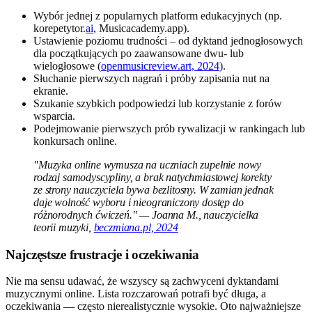
Wybór jednej z popularnych platform edukacyjnych (np.
korepetytor.
ai
, Musicacademy.app).
Ustawienie poziomu trudności – od dyktand jednogłosowych
dla początkujących po zaawansowane dwu- lub
wielogłosowe (
openmusicreview.art, 2024
).
Słuchanie pierwszych nagrań i próby zapisania nut na
ekranie.
Szukanie szybkich podpowiedzi lub korzystanie z forów
wsparcia.
Podejmowanie pierwszych prób rywalizacji w rankingach lub
konkursach online.
"Muzyka online wymusza na uczniach zupełnie nowy
rodzaj samodyscypliny, a brak natychmiastowej korekty
ze strony nauczyciela bywa bezlitosny. W zamian jednak
daje wolność wyboru i nieograniczony dostęp do
różnorodnych ćwiczeń." — Joanna M., nauczycielka
teorii muzyki,
beczmiana.pl, 2024
Najczęstsze frustracje i oczekiwania
Nie ma sensu udawać, że wszyscy są zachwyceni dyktandami
muzycznymi online. Lista rozczarowań potrafi być długa, a
oczekiwania — często nierealistycznie wysokie. Oto najważniejsze