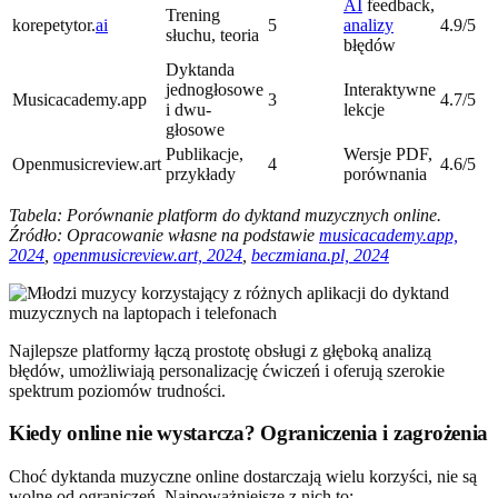
AI
feedback,
Trening
korepetytor.
ai
5
analizy
4.9/5
słuchu, teoria
błędów
Dyktanda
jednogłosowe
Interaktywne
Musicacademy.app
3
4.7/5
i dwu-
lekcje
głosowe
Publikacje,
Wersje PDF,
Openmusicreview.art
4
4.6/5
przykłady
porównania
Tabela: Porównanie platform do dyktand muzycznych online.
Źródło: Opracowanie własne na podstawie
musicacademy.app,
2024
,
openmusicreview.art, 2024
,
beczmiana.pl, 2024
Najlepsze platformy łączą prostotę obsługi z głęboką analizą
błędów, umożliwiają personalizację ćwiczeń i oferują szerokie
spektrum poziomów trudności.
Kiedy online nie wystarcza? Ograniczenia i zagrożenia
Choć dyktanda muzyczne online dostarczają wielu korzyści, nie są
wolne od ograniczeń. Najpoważniejsze z nich to: