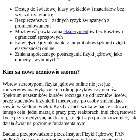
Dostęp do światowej klasy wykładów i materiałów bez
wyjazdu za granicę
Bezpieczeństwo – żadnych ryzyk związanych z
promieniowaniem
Możliwość powtarzania
eksperyment
ów bez kosztów i
ograniczeń sprzętowych
Łatwiejsze łączenie nauki z innymi obowiązkami dzięki
elastyczności online
Zmiana społecznego postrzegania fizyki jądrowej jako
domeny „wybranych”
Kim są nowi uczniowie atomu?
Wbrew stereotypom, fizyka jądrowa online nie jest już
zarezerwowana wyłącznie dla olimpijczyków czy nerdów.
Spektrum uczestników kursów rozciąga się od uczniów liceów,
przez studentów inżynierii i medycyny, po osoby zmieniające
zawód w średnim wieku. Każdy z nich szuka w nauce jądrowej
innego celu: jedni marzą o pracy przy reaktorach, inni chcą ratować
życie przez medycynę nuklearną, kolejni – po prostu zrozumieć, jak
działa świat na poziomie fundamentalnym.
Badania przeprowadzone przez Instytut Fizyki Jądrowej PAN
podkreślają, że nowi uczniowie atomu wykazują się nie tylko