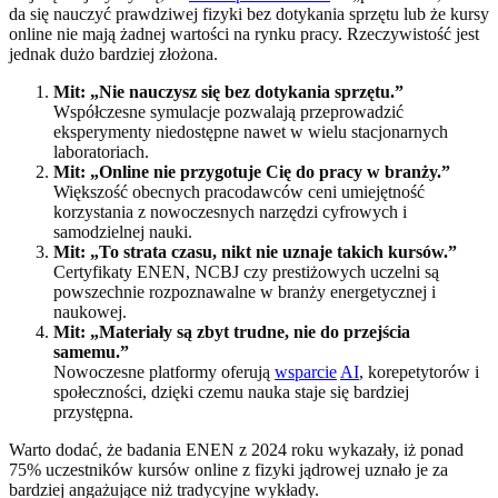
da się nauczyć prawdziwej fizyki bez dotykania sprzętu lub że kursy
online nie mają żadnej wartości na rynku pracy. Rzeczywistość jest
jednak dużo bardziej złożona.
Mit: „Nie nauczysz się bez dotykania sprzętu.”
Współczesne symulacje pozwalają przeprowadzić
eksperymenty niedostępne nawet w wielu stacjonarnych
laboratoriach.
Mit: „Online nie przygotuje Cię do pracy w branży.”
Większość obecnych pracodawców ceni umiejętność
korzystania z nowoczesnych narzędzi cyfrowych i
samodzielnej nauki.
Mit: „To strata czasu, nikt nie uznaje takich kursów.”
Certyfikaty ENEN, NCBJ czy prestiżowych uczelni są
powszechnie rozpoznawalne w branży energetycznej i
naukowej.
Mit: „Materiały są zbyt trudne, nie do przejścia
samemu.”
Nowoczesne platformy oferują
wsparcie
AI
, korepetytorów i
społeczności, dzięki czemu nauka staje się bardziej
przystępna.
Warto dodać, że badania ENEN z 2024 roku wykazały, iż ponad
75% uczestników kursów online z fizyki jądrowej uznało je za
bardziej angażujące niż tradycyjne wykłady.