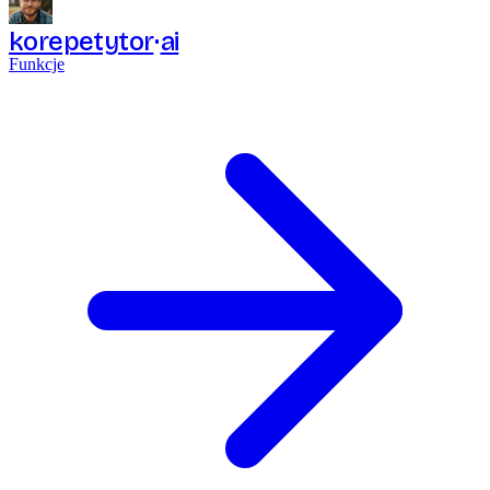
korepetytor
ai
Funkcje