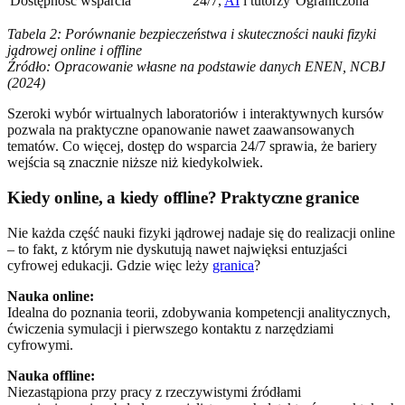
Dostępność wsparcia
24/7,
AI
i tutorzy
Ograniczona
Tabela 2: Porównanie bezpieczeństwa i skuteczności nauki fizyki
jądrowej online i offline
Źródło: Opracowanie własne na podstawie danych ENEN, NCBJ
(2024)
Szeroki wybór wirtualnych laboratoriów i interaktywnych kursów
pozwala na praktyczne opanowanie nawet zaawansowanych
tematów. Co więcej, dostęp do wsparcia 24/7 sprawia, że bariery
wejścia są znacznie niższe niż kiedykolwiek.
Kiedy online, a kiedy offline? Praktyczne granice
Nie każda część nauki fizyki jądrowej nadaje się do realizacji online
– to fakt, z którym nie dyskutują nawet najwięksi entuzjaści
cyfrowej edukacji. Gdzie więc leży
granica
?
Nauka online:
Idealna do poznania teorii, zdobywania kompetencji analitycznych,
ćwiczenia symulacji i pierwszego kontaktu z narzędziami
cyfrowymi.
Nauka offline:
Niezastąpiona przy pracy z rzeczywistymi źródłami