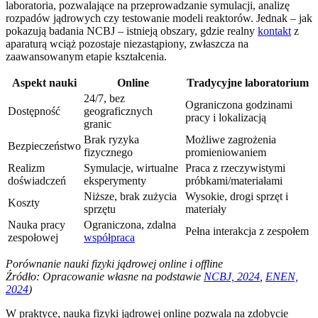
laboratoria, pozwalające na przeprowadzanie symulacji, analizę
rozpadów jądrowych czy testowanie modeli reaktorów. Jednak – jak
pokazują badania NCBJ – istnieją obszary, gdzie realny
kontakt
z
aparaturą wciąż pozostaje niezastąpiony, zwłaszcza na
zaawansowanym etapie kształcenia.
Aspekt nauki
Online
Tradycyjne laboratorium
24/7, bez
Ograniczona godzinami
Dostępność
geograficznych
pracy i lokalizacją
granic
Brak ryzyka
Możliwe zagrożenia
Bezpieczeństwo
fizycznego
promieniowaniem
Realizm
Symulacje, wirtualne
Praca z rzeczywistymi
doświadczeń
eksperymenty
próbkami/materiałami
Niższe, brak zużycia
Wysokie, drogi sprzęt i
Koszty
sprzętu
materiały
Nauka pracy
Ograniczona, zdalna
Pełna interakcja z zespołem
zespołowej
współpraca
Porównanie nauki fizyki jądrowej online i offline
Źródło: Opracowanie własne na podstawie
NCBJ, 2024
,
ENEN,
2024
)
W praktyce, nauka fizyki jądrowej online pozwala na zdobycie