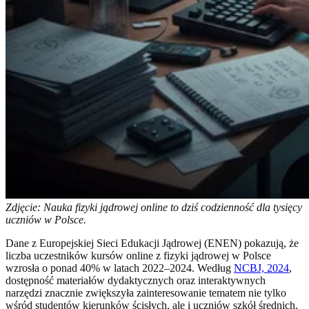
Zdjęcie: Nauka fizyki jądrowej online to dziś codzienność dla tysięcy
uczniów w Polsce.
Dane z Europejskiej Sieci Edukacji Jądrowej (ENEN) pokazują, że
liczba uczestników kursów online z fizyki jądrowej w Polsce
wzrosła o ponad 40% w latach 2022–2024. Według
NCBJ, 2024
,
dostępność materiałów dydaktycznych oraz interaktywnych
narzędzi znacznie zwiększyła zainteresowanie tematem nie tylko
wśród studentów kierunków ścisłych, ale i uczniów szkół średnich.