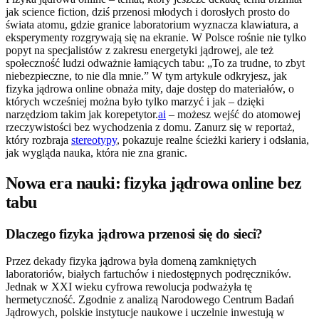
jak science fiction, dziś przenosi młodych i dorosłych prosto do
świata atomu, gdzie granice laboratorium wyznacza klawiatura, a
eksperymenty rozgrywają się na ekranie. W Polsce rośnie nie tylko
popyt na specjalistów z zakresu energetyki jądrowej, ale też
społeczność ludzi odważnie łamiących tabu: „To za trudne, to zbyt
niebezpieczne, to nie dla mnie.” W tym artykule odkryjesz, jak
fizyka jądrowa online obnaża mity, daje dostęp do materiałów, o
których wcześniej można było tylko marzyć i jak – dzięki
narzędziom takim jak korepetytor.
ai
– możesz wejść do atomowej
rzeczywistości bez wychodzenia z domu. Zanurz się w reportaż,
który rozbraja
stereotypy
, pokazuje realne ścieżki kariery i odsłania,
jak wygląda nauka, która nie zna granic.
Nowa era nauki: fizyka jądrowa online bez
tabu
Dlaczego fizyka jądrowa przenosi się do sieci?
Przez dekady fizyka jądrowa była domeną zamkniętych
laboratoriów, białych fartuchów i niedostępnych podręczników.
Jednak w XXI wieku cyfrowa rewolucja podważyła tę
hermetyczność. Zgodnie z analizą Narodowego Centrum Badań
Jądrowych, polskie instytucje naukowe i uczelnie inwestują w