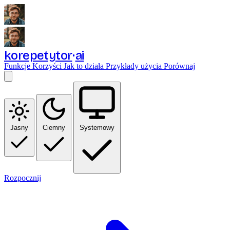
korepetytor
ai
Funkcje
Korzyści
Jak to działa
Przykłady użycia
Porównaj
Jasny
Ciemny
Systemowy
Rozpocznij