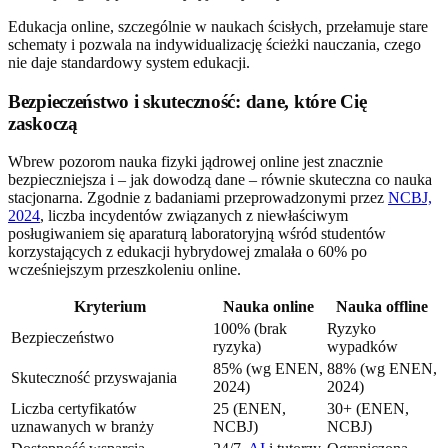
Edukacja online, szczególnie w naukach ścisłych, przełamuje stare
schematy i pozwala na indywidualizację ścieżki nauczania, czego
nie daje standardowy system edukacji.
Bezpieczeństwo i skuteczność: dane, które Cię
zaskoczą
Wbrew pozorom nauka fizyki jądrowej online jest znacznie
bezpieczniejsza i – jak dowodzą dane – równie skuteczna co nauka
stacjonarna. Zgodnie z badaniami przeprowadzonymi przez
NCBJ,
2024
, liczba incydentów związanych z niewłaściwym
posługiwaniem się aparaturą laboratoryjną wśród studentów
korzystających z edukacji hybrydowej zmalała o 60% po
wcześniejszym przeszkoleniu online.
Kryterium
Nauka online
Nauka offline
100% (brak
Ryzyko
Bezpieczeństwo
ryzyka)
wypadków
85% (wg ENEN,
88% (wg ENEN,
Skuteczność przyswajania
2024)
2024)
Liczba certyfikatów
25 (ENEN,
30+ (ENEN,
uznawanych w branży
NCBJ)
NCBJ)