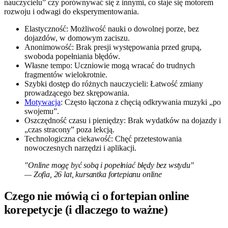
nauczycielu” czy porównywać się z innymi, co staje się motorem
rozwoju i odwagi do eksperymentowania.
Elastyczność: Możliwość nauki o dowolnej porze, bez
dojazdów, w domowym zaciszu.
Anonimowość: Brak presji występowania przed grupą,
swoboda popełniania błędów.
Własne tempo: Uczniowie mogą wracać do trudnych
fragmentów wielokrotnie.
Szybki dostęp do różnych nauczycieli: Łatwość zmiany
prowadzącego bez skrępowania.
Motywacja
: Często łączona z chęcią odkrywania muzyki „po
swojemu”.
Oszczędność czasu i pieniędzy: Brak wydatków na dojazdy i
„czas stracony” poza lekcją.
Technologiczna ciekawość: Chęć przetestowania
nowoczesnych narzędzi i aplikacji.
"Online mogę być sobą i popełniać błędy bez wstydu"
— Zofia, 26 lat, kursantka fortepianu online
Czego nie mówią ci o fortepian online
korepetycje (i dlaczego to ważne)