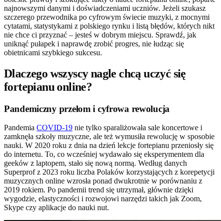
najnowszymi danymi i doświadczeniami uczniów. Jeżeli szukasz
szczerego przewodnika po cyfrowym świecie muzyki, z mocnymi
cytatami, statystykami z polskiego rynku i listą błędów, których nikt
nie chce ci przyznać – jesteś w dobrym miejscu. Sprawdź, jak
uniknąć pułapek i naprawdę zrobić progres, nie łudząc się
obietnicami szybkiego sukcesu.
Dlaczego wszyscy nagle chcą uczyć się
fortepianu online?
Pandemiczny przełom i cyfrowa rewolucja
Pandemia
COVID-19
nie tylko sparaliżowała sale koncertowe i
zamknęła szkoły muzyczne, ale też wymusiła rewolucję w sposobie
nauki. W 2020 roku z dnia na dzień lekcje fortepianu przeniosły się
do internetu. To, co wcześniej wydawało się eksperymentem dla
geeków z laptopem, stało się nową normą. Według danych
Superprof z 2023 roku liczba Polaków korzystających z korepetycji
muzycznych online wzrosła ponad dwukrotnie w porównaniu z
2019 rokiem. Po pandemii trend się utrzymał, głównie dzięki
wygodzie, elastyczności i rozwojowi narzędzi takich jak Zoom,
Skype czy aplikacje do nauki nut.