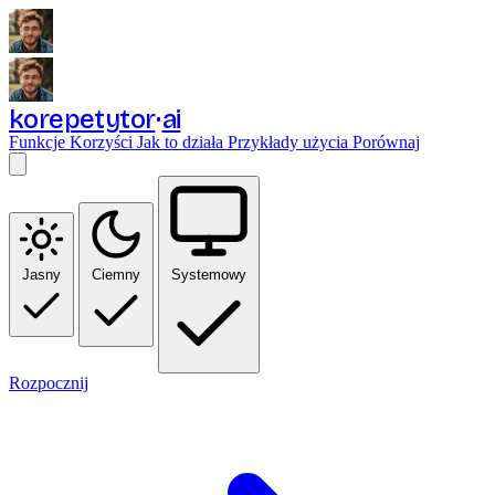
korepetytor
ai
Funkcje
Korzyści
Jak to działa
Przykłady użycia
Porównaj
Jasny
Ciemny
Systemowy
Rozpocznij