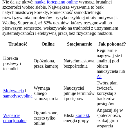
Nie da się ukryć:
nauka fortepianu online
wymaga brutalnej
szczerości wobec siebie. Największe wyzwania to brak
natychmiastowej korekty, konieczność samodzielnego
rozwiązywania problemów i ryzyko szybkiej utraty motywacji.
Według Superprof, aż 52% uczniów, którzy rezygnowali po
pierwszym semestrze, wskazywało na trudności z utrzymaniem
systematyczności i efektywną pracą bez fizycznego nadzoru.
Trudność
Online
Stacjonarnie
Jak pokonać?
Regularnie
nagrywaj się i
Korekta
Opóźniona,
Natychmiastowa,
analizuj pod
postawy i
przez kamerę
bezpośrednia
okiem
techniki
nauczyciela lub
AI
Twórz plan
Wymaga
Nauczyciel
ćwiczeń,
Motywacja
i
silnego
pilnuje terminów
korzystaj z
samodyscyplina
samozaparcia
i postępów
trackerów
postępów
Angażuj się w
Ograniczone,
Wsparcie
Bliski
kontakt
,
społeczności,
często tylko
emocjonalne
energia grupy
szukaj grup
online
wsparcia