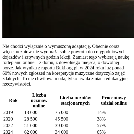
Nie chodzi wyłącznie o wymuszoną adaptację. Obecnie coraz
więcej uczniów nie wyobraża sobie powrotu do cotygodniowych
dojazdów i sztywnych godzin lekcji. Zamiast tego wybierają naukę
fortepianu online – z domu, z dowolnego miejsca, o dowolnej
porze. Jak wynika z raportu Buki.org.pl, w 2024 roku już ponad
60% nowych zgłoszeń na korepetycje muzyczne dotyczyło zajęć
zdalnych. To nie chwilowa moda, tylko trwała zmiana edukacyjnej
rzeczywistości.
Liczba
Liczba uczniów
Procentowy
Rok
uczniów
stacjonarnych
udział online
online
2019
13 000
75 000
14%
2020
28 500
45 500
38%
2022
51 000
39 000
57%
2024
62 000
34 000
65%