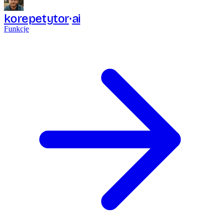
korepetytor
ai
Funkcje