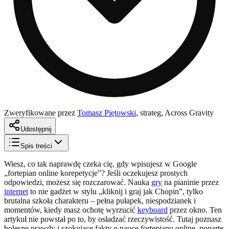
Zweryfikowane przez
Tomasz Piętowski
,
strateg, Across Gravity
Udostępnij
Spis treści
Wiesz, co tak naprawdę czeka cię, gdy wpisujesz w Google
„fortepian online korepetycje”? Jeśli oczekujesz prostych
odpowiedzi, możesz się rozczarować. Nauka
gry
na pianinie przez
internet
to nie gadżet w stylu „kliknij i graj jak Chopin”, tylko
brutalna szkoła charakteru – pełna pułapek, niespodzianek i
momentów, kiedy masz ochotę wyrzucić
keyboard
przez okno. Ten
artykuł nie powstał po to, by osładzać rzeczywistość. Tutaj poznasz
bolesne prawdy i szokujące fakty o nauce fortepianu online, poparte