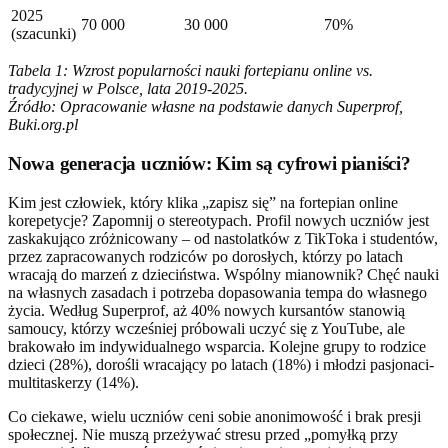
2025
70 000
30 000
70%
(szacunki)
Tabela 1: Wzrost popularności nauki fortepianu online vs.
tradycyjnej w Polsce, lata 2019-2025.
Źródło: Opracowanie własne na podstawie danych Superprof,
Buki.org.pl
Nowa generacja uczniów: Kim są cyfrowi pianiści?
Kim jest człowiek, który klika „zapisz się” na fortepian online
korepetycje? Zapomnij o stereotypach. Profil nowych uczniów jest
zaskakująco zróżnicowany – od nastolatków z TikToka i studentów,
przez zapracowanych rodziców po dorosłych, którzy po latach
wracają do marzeń z dzieciństwa. Wspólny mianownik? Chęć nauki
na własnych zasadach i potrzeba dopasowania tempa do własnego
życia. Według Superprof, aż 40% nowych kursantów stanowią
samoucy, którzy wcześniej próbowali uczyć się z YouTube, ale
brakowało im indywidualnego wsparcia. Kolejne grupy to rodzice
dzieci (28%), dorośli wracający po latach (18%) i młodzi pasjonaci-
multitaskerzy (14%).
Co ciekawe, wielu uczniów ceni sobie anonimowość i brak presji
społecznej. Nie muszą przeżywać stresu przed „pomyłką przy