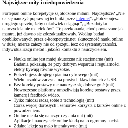
Największe mity i niedopowiedzenia
Fortepian online korepetycje są otoczone mitami. Najczęstsze? „Nie
da się nauczyć poprawnej techniki przez
internet
”, „Potrzebujesz
drogiego sprzętu, żeby cokolwiek osiągnąć”, „Bez dotyku
nauczyciela nie ma efektów”. Te przekonania, choć powtarzane jak
mantra, już dawno się zdezaktualizowały. Według badań
opublikowanych przez e-korepetycje.net, skuteczność nauki online
w dużej mierze zależy nie od sprzętu, lecz od systematyczności,
indywidualizacji metod i jakości kontaktu z nauczycielem.
Nauka online jest mniej skuteczna niż stacjonarna (mit)
Badania pokazują, że przy dobrym wsparciu i regularności
efekty bywają równie wysokie.
Potrzebujesz drogiego pianina cyfrowego (mit)
Wielu uczniów zaczyna na prostych klawiaturach z USB.
Bez korekty postawy nie nauczysz się dobrze grać (mit)
Nowoczesne platformy umożliwiają korektę postawy przez
kamerę i feedback wideo.
Tylko młodzi radzą sobie z technologią (mit)
Coraz więcej dorosłych i seniorów korzysta z kursów online z
powodzeniem.
Online nie da się nauczyć czytania nut (mit)
Aplikacje i nauczyciele online kładą na to ogromny nacisk.
Zdalne lekcje są mało interaktywne (mit)