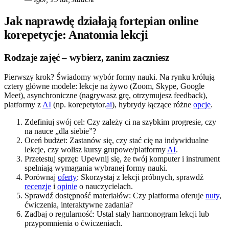
Jak naprawdę działają fortepian online
korepetycje: Anatomia lekcji
Rodzaje zajęć – wybierz, zanim zaczniesz
Pierwszy krok? Świadomy wybór formy nauki. Na rynku królują
cztery główne modele: lekcje na żywo (Zoom, Skype, Google
Meet), asynchroniczne (nagrywasz grę, otrzymujesz feedback),
platformy z
AI
(np. korepetytor.
ai
), hybrydy łączące różne
opcje
.
Zdefiniuj swój cel: Czy zależy ci na szybkim progresie, czy
na nauce „dla siebie”?
Oceń budżet: Zastanów się, czy stać cię na indywidualne
lekcje, czy wolisz kursy grupowe/platformy
AI
.
Przetestuj sprzęt: Upewnij się, że twój komputer i instrument
spełniają wymagania wybranej formy nauki.
Porównaj
oferty
: Skorzystaj z lekcji próbnych, sprawdź
recenzje
i
opinie
o nauczycielach.
Sprawdź dostępność materiałów: Czy platforma oferuje
nuty
,
ćwiczenia, interaktywne zadania?
Zadbaj o regularność: Ustal stały harmonogram lekcji lub
przypomnienia o ćwiczeniach.