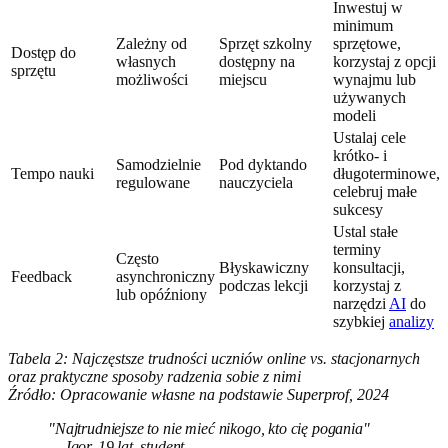
Inwestuj w
minimum
Zależny od
Sprzęt szkolny
sprzętowe,
Dostęp do
własnych
dostępny na
korzystaj z opcji
sprzętu
możliwości
miejscu
wynajmu lub
używanych
modeli
Ustalaj cele
krótko- i
Samodzielnie
Pod dyktando
Tempo nauki
długoterminowe,
regulowane
nauczyciela
celebruj małe
sukcesy
Ustal stałe
terminy
Często
Błyskawiczny
konsultacji,
Feedback
asynchroniczny
podczas lekcji
korzystaj z
lub opóźniony
narzędzi
AI
do
szybkiej
analizy
Tabela 2: Najczęstsze trudności uczniów online vs. stacjonarnych
oraz praktyczne sposoby radzenia sobie z nimi
Źródło: Opracowanie własne na podstawie Superprof, 2024
"Najtrudniejsze to nie mieć nikogo, kto cię pogania"
— Igor, 19 lat, student