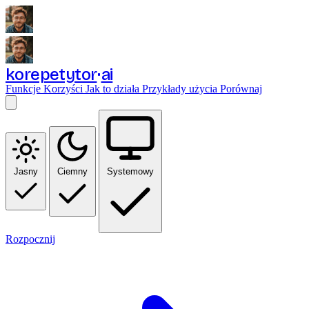
korepetytor
ai
Funkcje
Korzyści
Jak to działa
Przykłady użycia
Porównaj
Jasny
Ciemny
Systemowy
Rozpocznij