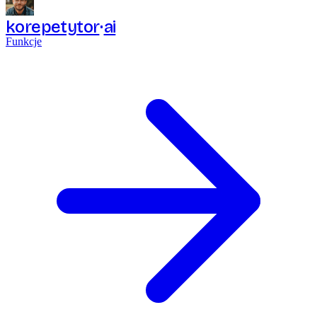
korepetytor
ai
Funkcje