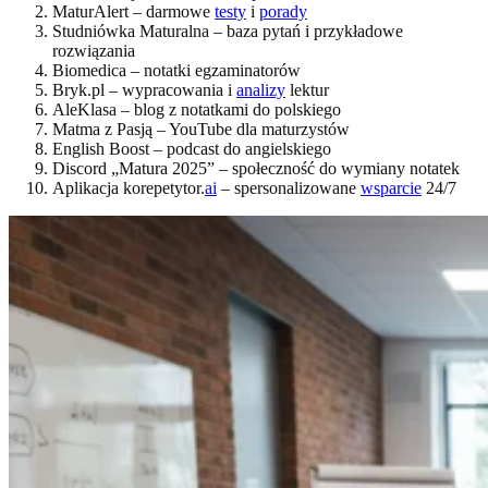
MaturAlert – darmowe
testy
i
porady
Studniówka Maturalna – baza pytań i przykładowe
rozwiązania
Biomedica – notatki egzaminatorów
Bryk.pl – wypracowania i
analizy
lektur
AleKlasa – blog z notatkami do polskiego
Matma z Pasją – YouTube dla maturzystów
English Boost – podcast do angielskiego
Discord „Matura 2025” – społeczność do wymiany notatek
Aplikacja korepetytor.
ai
– spersonalizowane
wsparcie
24/7