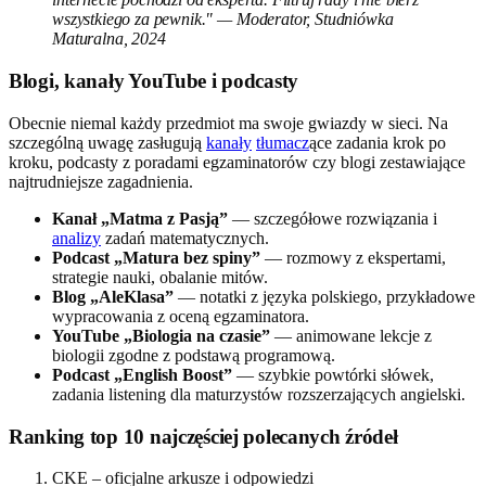
wszystkiego za pewnik." — Moderator, Studniówka
Maturalna, 2024
Blogi, kanały YouTube i podcasty
Obecnie niemal każdy przedmiot ma swoje gwiazdy w sieci. Na
szczególną uwagę zasługują
kanały
tłumacz
ące zadania krok po
kroku, podcasty z poradami egzaminatorów czy blogi zestawiające
najtrudniejsze zagadnienia.
Kanał „Matma z Pasją”
— szczegółowe rozwiązania i
analizy
zadań matematycznych.
Podcast „Matura bez spiny”
— rozmowy z ekspertami,
strategie nauki, obalanie mitów.
Blog „AleKlasa”
— notatki z języka polskiego, przykładowe
wypracowania z oceną egzaminatora.
YouTube „Biologia na czasie”
— animowane lekcje z
biologii zgodne z podstawą programową.
Podcast „English Boost”
— szybkie powtórki słówek,
zadania listening dla maturzystów rozszerzających angielski.
Ranking top 10 najczęściej polecanych źródeł
CKE – oficjalne arkusze i odpowiedzi