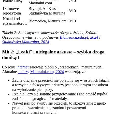
Płatne kursy
7/10
Maturalni.com
Darmowe
Bryk.pl, AleKlasa,
8/10
repozytoria
Studniówka Maturalna
Notatki od
Biomedica, MaturAlert
9/10
egzaminatorów
Tabela 2: Subiektywna skuteczność różnych źródeł, Źródło:
Opracowanie własne na podstawie
Biomedica.edu.pl, 2024
i
Studniówka Maturalna, 2024
Mit 2: „Leaki” i nielegalne arkusze – szybka droga
donikąd
Co roku
Internet
zalewają plotki o „przeciekach” maturalnych.
Aktualne
analizy
Maturalni.com, 2024
wskazują, że:
Żadne oficjalne przecieki nie pojawiły się w ostatnich latach,
a rozsyłanie fałszywych arkuszy jest popularnym sposobem
na wyłudzanie pieniędzy.
Realnie liczy się solidne przygotowanie i znajomość typów
zadań, a nie „magiczne” materiały.
Nawet jeśli pojawiłby się przeciek, to skorzystanie z niego
grozi unieważnieniem egzaminu i poważnymi
konsekwencjami prawnymi.