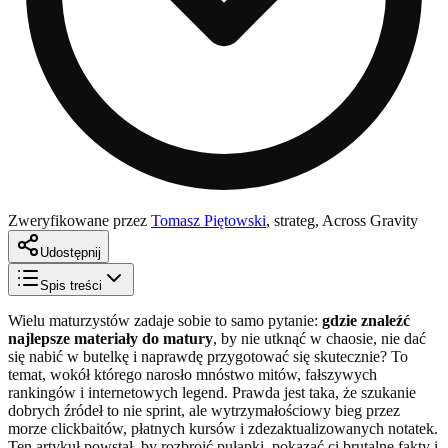
Zweryfikowane przez
Tomasz Piętowski
,
strateg, Across Gravity
Udostępnij
Spis treści
Wielu maturzystów zadaje sobie to samo pytanie:
gdzie znaleźć
najlepsze materiały do matury
, by nie utknąć w chaosie, nie dać
się nabić w butelkę i naprawdę przygotować się skutecznie? To
temat, wokół którego narosło mnóstwo mitów, fałszywych
rankingów i internetowych legend. Prawda jest taka, że szukanie
dobrych źródeł to nie sprint, ale wytrzymałościowy bieg przez
morze clickbaitów, płatnych kursów i zdezaktualizowanych notatek.
Ten artykuł powstał, by rozbroić pułapki, pokazać ci brutalne fakty i