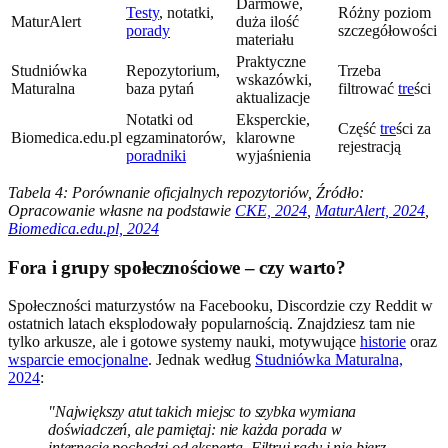
Darmowe,
Testy
, notatki,
Różny poziom
MaturAlert
duża ilość
porady
szczegółowości
materiału
Praktyczne
Studniówka
Repozytorium,
Trzeba
wskazówki,
Maturalna
baza pytań
filtrować
tre
ści
aktualizacje
Notatki od
Eksperckie,
Część
tre
ści za
Biomedica.edu.pl
egzaminatorów,
klarowne
rejestracją
poradniki
wyjaśnienia
Tabela 4: Porównanie oficjalnych repozytoriów, Źródło:
Opracowanie własne na podstawie
CKE, 2024
,
MaturAlert, 2024
,
Biomedica.edu.pl, 2024
Fora i grupy społecznościowe – czy warto?
Społeczności maturzystów na Facebooku, Discordzie czy Reddit w
ostatnich latach eksplodowały popularnością. Znajdziesz tam nie
tylko arkusze, ale i gotowe systemy nauki, motywujące
historie
oraz
wsparcie emocjonalne
. Jednak według
Studniówka Maturalna,
2024
:
"Największy atut takich miejsc to szybka wymiana
doświadczeń, ale pamiętaj: nie każda porada w
internecie pochodzi od eksperta. Filtruj rady i nie bierz