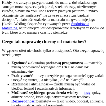
Każdy, kto zaczyna przygotowania do matury, doświadcza tego
samego: morza sprzecznych porad, setek arkuszy, niezliczonych
kursów, playlist na YouTube i reklam płatnych platform. Szybko
okazuje się, że „najlepsze” nie zawsze znaczy „najbardziej
dostępne”, a łatwość znalezienia materiału nie gwarantuje jego
jakości. Według ekspertów cytowanych przez
Studniówka
Maturalna
, najtrudniejsze jest odseparowanie rzetelnych zasobów od
tych, które tylko marnują czas lub pieniądze.
Czego tak naprawdę chcemy od materiałów?
W gąszczu ofert nie chodzi tylko o dostępność. Oto czego naprawdę
oczekujemy:
Zgodność z aktualną podstawą programową
— materiały
muszą odpowiadać wymaganiom CKE na dany rok
egzaminacyjny.
Praktyczność
— czy narzędzie pomaga rozumieć typy zadań
i uczyć się strategii, a nie tylko „kuć na blachę”?
Rzetelność i aktualność
— źródła muszą być wolne od
błędów, legend i przestarzałych informacji.
Możliwość szybkiego sprawdzenia wiedzy
—
testy
, quizy,
arkusze próbne, które dają natychmiastowy feedback.
Różnorodność
formatów
— tekst, wideo, podcast, aplikacje,
by nie wpaść w rutynę i wypalenie.