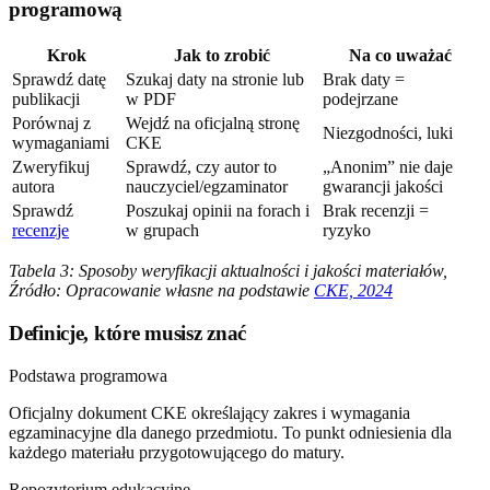
programową
Krok
Jak to zrobić
Na co uważać
Sprawdź datę
Szukaj daty na stronie lub
Brak daty =
publikacji
w PDF
podejrzane
Porównaj z
Wejdź na oficjalną stronę
Niezgodności, luki
wymaganiami
CKE
Zweryfikuj
Sprawdź, czy autor to
„Anonim” nie daje
autora
nauczyciel/egzaminator
gwarancji jakości
Sprawdź
Poszukaj opinii na forach i
Brak recenzji =
recenzje
w grupach
ryzyko
Tabela 3: Sposoby weryfikacji aktualności i jakości materiałów,
Źródło: Opracowanie własne na podstawie
CKE, 2024
Definicje, które musisz znać
Podstawa programowa
Oficjalny dokument CKE określający zakres i wymagania
egzaminacyjne dla danego przedmiotu. To punkt odniesienia dla
każdego materiału przygotowującego do matury.
Repozytorium edukacyjne