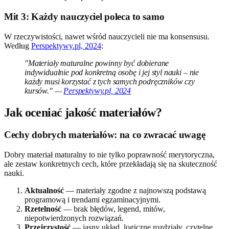
Mit 3: Każdy nauczyciel poleca to samo
W rzeczywistości, nawet wśród nauczycieli nie ma konsensusu.
Według
Perspektywy.pl, 2024
:
"Materiały maturalne powinny być dobierane
indywidualnie pod konkretną osobę i jej styl nauki – nie
każdy musi korzystać z tych samych podręczników czy
kursów." —
Perspektywy.pl, 2024
Jak oceniać jakość materiałów?
Cechy dobrych materiałów: na co zwracać uwagę
Dobry materiał maturalny to nie tylko poprawność merytoryczna,
ale zestaw konkretnych cech, które przekładają się na skuteczność
nauki.
Aktualność
— materiały zgodne z najnowszą podstawą
programową i trendami egzaminacyjnymi.
Rzetelność
— brak błędów, legend, mitów,
niepotwierdzonych rozwiązań.
Przejrzystość
— jasny układ, logiczne rozdziały, czytelne