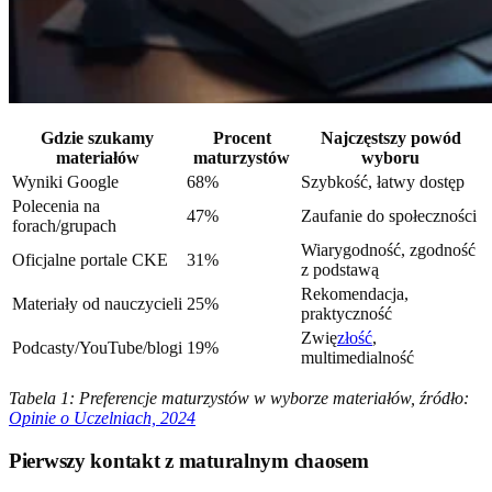
Gdzie szukamy
Procent
Najczęstszy powód
materiałów
maturzystów
wyboru
Wyniki Google
68%
Szybkość, łatwy dostęp
Polecenia na
47%
Zaufanie do społeczności
forach/grupach
Wiarygodność, zgodność
Oficjalne portale CKE
31%
z podstawą
Rekomendacja,
Materiały od nauczycieli
25%
praktyczność
Zwię
złość
,
Podcasty/YouTube/blogi
19%
multimedialność
Tabela 1: Preferencje maturzystów w wyborze materiałów, źródło:
Opinie o Uczelniach, 2024
Pierwszy kontakt z maturalnym chaosem