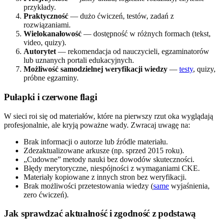
przykłady.
Praktyczność
— dużo ćwiczeń, testów, zadań z
rozwiązaniami.
Wielokanałowość
— dostępność w różnych formach (tekst,
video, quizy).
Autorytet
— rekomendacja od nauczycieli, egzaminatorów
lub uznanych portali edukacyjnych.
Możliwość samodzielnej weryfikacji wiedzy
—
testy
, quizy,
próbne egzaminy.
Pułapki i czerwone flagi
W sieci roi się od materiałów, które na pierwszy rzut oka wyglądają
profesjonalnie, ale kryją poważne wady. Zwracaj uwagę na:
Brak informacji o autorze lub źródle materiału.
Zdezaktualizowane arkusze (np. sprzed 2015 roku).
„Cudowne” metody nauki bez dowodów skuteczności.
Błędy merytoryczne, niespójności z wymaganiami CKE.
Materiały kopiowane z innych stron bez weryfikacji.
Brak możliwości przetestowania wiedzy (
same
wyjaśnienia,
zero ćwiczeń).
Jak sprawdzać aktualność i zgodność z podstawą