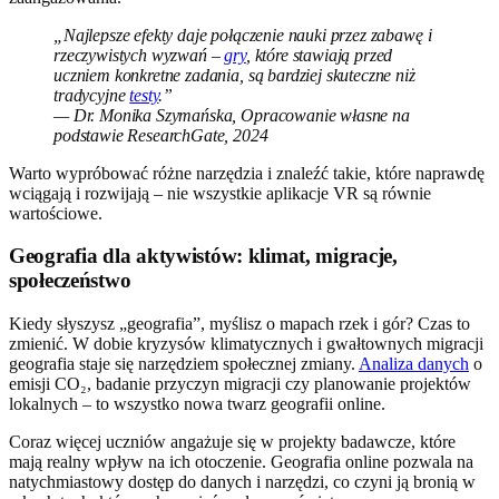
„Najlepsze efekty daje połączenie nauki przez zabawę i
rzeczywistych wyzwań –
gry
, które stawiają przed
uczniem konkretne zadania, są bardziej skuteczne niż
tradycyjne
testy
.”
— Dr. Monika Szymańska, Opracowanie własne na
podstawie ResearchGate, 2024
Warto wypróbować różne narzędzia i znaleźć takie, które naprawdę
wciągają i rozwijają – nie wszystkie aplikacje VR są równie
wartościowe.
Geografia dla aktywistów: klimat, migracje,
społeczeństwo
Kiedy słyszysz „geografia”, myślisz o mapach rzek i gór? Czas to
zmienić. W dobie kryzysów klimatycznych i gwałtownych migracji
geografia staje się narzędziem społecznej zmiany.
Analiza danych
o
emisji CO₂, badanie przyczyn migracji czy planowanie projektów
lokalnych – to wszystko nowa twarz geografii online.
Coraz więcej uczniów angażuje się w projekty badawcze, które
mają realny wpływ na ich otoczenie. Geografia online pozwala na
natychmiastowy dostęp do danych i narzędzi, co czyni ją bronią w