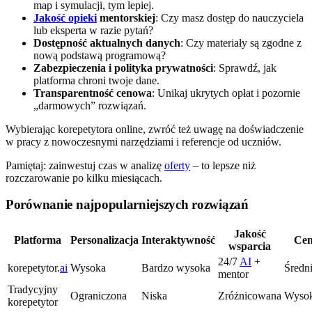
map i symulacji, tym lepiej.
Jakość opieki
mentorskiej
: Czy masz dostęp do nauczyciela
lub eksperta w razie pytań?
Dostępność aktualnych danych
: Czy materiały są zgodne z
nową podstawą programową?
Zabezpieczenia i polityka prywatności
: Sprawdź, jak
platforma chroni twoje dane.
Transparentność cenowa
: Unikaj ukrytych opłat i pozornie
„darmowych” rozwiązań.
Wybierając korepetytora online, zwróć też uwagę na doświadczenie
w pracy z nowoczesnymi narzędziami i referencje od uczniów.
Pamiętaj: zainwestuj czas w analizę
oferty
– to lepsze niż
rozczarowanie po kilku miesiącach.
Porównanie najpopularniejszych rozwiązań
Jakość
Platforma
Personalizacja
Interaktywność
Ce
wsparcia
24/7
AI
+
korepetytor.
ai
Wysoka
Bardzo wysoka
Średn
mentor
Tradycyjny
Ograniczona
Niska
Zróżnicowana
Wyso
korepetytor