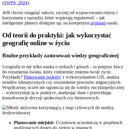
(
SWPS, 2024
).
Jeśli chcesz osiągnąć sukces, zacznij od wypracowania rutyny i
korzystania z narzędzi, które wspierają regularność – jak
inteligentne planery dostępne np. na korepetytor.
ai
/
planer
-nauki.
Od teorii do praktyki: jak wykorzystać
geografię online w życiu
Realne przykłady zastosowań wiedzy geograficznej
Geografia to nie tylko nauka o rzekach i górach – to potężny klucz
do rozumienia świata, który codziennie zmienia twoje życie.
Przykłady?
Planowanie podróży
z wykorzystaniem GIS, analiza
trendów klimatycznych czy zrozumienie procesów migracyjnych.
Współczesny uczeń nie ogranicza się do wiedzy encyklopedycznej
– wykorzystuje ją w praktyce, analizując dane i przewidując
konsekwencje decyzji społecznych czy biznesowych.
Planowanie miejskie
: Uczniowie uczestniczą w projektach
analizujących dostęp do zieleni w miastach.