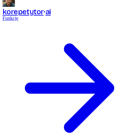
korepetytor
ai
Funkcje