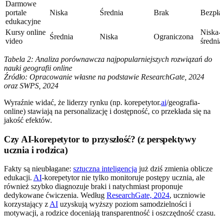
Darmowe
portale
Niska
Średnia
Brak
Bezpł
edukacyjne
Kursy online
Niska
Średnia
Niska
Ograniczona
video
średni
Tabela 2: Analiza porównawcza najpopularniejszych rozwiązań do
nauki geografii online
Źródło: Opracowanie własne na podstawie ResearchGate, 2024
oraz SWPS, 2024
Wyraźnie widać, że liderzy rynku (np. korepetytor.
ai
/geografia-
online) stawiają na personalizację i dostępność, co przekłada się na
jakość efektów.
Czy AI-korepetytor to przyszłość? (z perspektywy
ucznia i rodzica)
Fakty są nieubłagane:
sztuczna inteligencja
już dziś zmienia oblicze
edukacji.
AI
-korepetytor nie tylko monitoruje postępy ucznia, ale
również szybko diagnozuje braki i natychmiast proponuje
dedykowane ćwiczenia. Według
ResearchGate, 2024
, uczniowie
korzystający z
AI
uzyskują wyższy poziom samodzielności i
motywacji, a rodzice doceniają transparentność i oszczędność czasu.