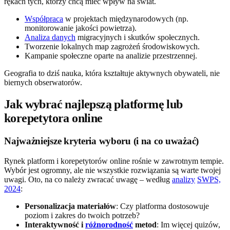
rękach tych, którzy chcą mieć wpływ na świat.
Współpraca
w projektach międzynarodowych (np.
monitorowanie jakości powietrza).
Analiza danych
migracyjnych i skutków społecznych.
Tworzenie lokalnych map zagrożeń środowiskowych.
Kampanie społeczne oparte na analizie przestrzennej.
Geografia to dziś nauka, która kształtuje aktywnych obywateli, nie
biernych obserwatorów.
Jak wybrać najlepszą platformę lub
korepetytora online
Najważniejsze kryteria wyboru (i na co uważać)
Rynek platform i korepetytorów online rośnie w zawrotnym tempie.
Wybór jest ogromny, ale nie wszystkie rozwiązania są warte twojej
uwagi. Oto, na co należy zwracać uwagę – według
analizy
SWPS,
2024
:
Personalizacja materiałów
: Czy platforma dostosowuje
poziom i zakres do twoich potrzeb?
Interaktywność i
różnorodność
metod
: Im więcej quizów,