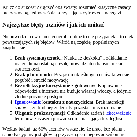
Klucz do sukcesu? Łączyć oba światy: rozumieć klasyczne zasady
pracy z mapą, jednocześnie korzystając z cyfrowych narzędzi.
Najczęstsze błędy uczniów i jak ich unikać
Niepowodzenia w nauce geografii online to nie przypadek – to efekt
powtarzających się błędów. Wśród najczęściej popełnianych
znajdują się:
Brak systematyczności
: Nauka „z doskoku” i odkładanie
materiału na ostatnią chwilę prowadzi do chaosu i niskiej
skuteczności.
Brak planu nauki
: Bez jasno określonych celów łatwo się
pogubić i stracić motywację.
Bezrefleksyjne korzystanie z gotowców
: Kopiowanie
odpowiedzi z internetu nie buduje własnej wiedzy, a jedynie
złudne poczucie postępu.
Ignorowanie
kontaktu z nauczycielem
: Brak interakcji
sprawia, że trudniejsze tematy pozostają niezrozumiane.
Uleganie prokrastynacji
: Odkładanie zadań i
lekceważenie
terminów z czasem prowadzi do narastających zaległości.
Według badań, aż 60% uczniów wskazuje, że praca bez planu i
samodyscypliny jest główną przyczyną ich niepowodzeń online