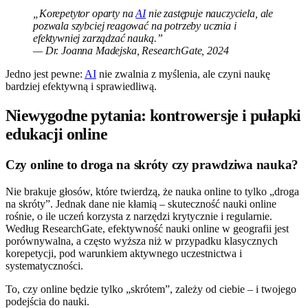
„Korepetytor oparty na
AI
nie zastępuje nauczyciela, ale
pozwala szybciej reagować na potrzeby ucznia i
efektywniej zarządzać nauką.”
— Dr. Joanna Madejska, ResearchGate, 2024
Jedno jest pewne:
AI
nie zwalnia z myślenia, ale czyni naukę
bardziej efektywną i sprawiedliwą.
Niewygodne pytania: kontrowersje i pułapki
edukacji online
Czy online to droga na skróty czy prawdziwa nauka?
Nie brakuje głosów, które twierdzą, że nauka online to tylko „droga
na skróty”. Jednak dane nie kłamią – skuteczność nauki online
rośnie, o ile uczeń korzysta z narzędzi krytycznie i regularnie.
Według ResearchGate, efektywność nauki online w geografii jest
porównywalna, a często wyższa niż w przypadku klasycznych
korepetycji, pod warunkiem aktywnego uczestnictwa i
systematyczności.
To, czy online będzie tylko „skrótem”, zależy od ciebie – i twojego
podejścia do nauki.