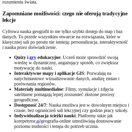
rozumieniu świata.
Zapomniane możliwości: czego nie oferują tradycyjne
lekcje
Cyfrowa nauka geografii to nie tylko szybki dostęp do map i baz
danych. To przede wszystkim otwarcie na rozwiązania, które w
klasycznej sali po prostu nie istnieją: personalizacja, interaktywność
i nauka przez doświadczenie.
Quizy i
gry
edukacyjne
: Uczeń może sprawdzić swoją
wiedzę w dynamiczny, angażujący sposób, co zwiększa
motywację do nauki.
Interaktywne mapy i aplikacje GIS
: Pozwalają na
natychmiastowe wizualizowanie danych, analizę zmian i
porównania regionów.
Materiały multimedialne
: Filmy, symulacje i zdjęcia
satelitarne pomagają lepiej zrozumieć złożone procesy
geograficzne.
Dostępność 24/7
: Nauka możliwa jest w dowolnym miejscu i
czasie, bez ograniczeń sali lekcyjnej czy godzin pracy szkoły.
Indywidualizacja ścieżki nauki
: Platformy takie jak
korepetytor.
ai
/geografia-online umożliwiają dostosowanie
poziomu trudności i tempa do potrzeb ucznia.