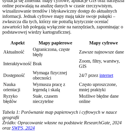
sytuacja się zmieniła: mapy cyfrowe, aplikacje GIS oraz narzędzia
online pozwalają na analizę danych w czasie rzeczywistym,
wizualizowanie trendów i błyskawiczny dostęp do aktualnych
informacji. Jednak cyfrowe mapy mają także swoje pułapki –
zwłaszcza dla tych, którzy nie potrafią krytycznie oceniać
zawartości lub polegają wyłącznie na narzędziach, zapominając o
podstawowej wiedzy kartograficznej.
Aspekt
Mapy papierowe
Mapy cyfrowe
Ograniczona, częste
Aktualność
Zawsze najnowsze dane
błędy
Zoom, filtry, warstwy,
Interaktywność
Brak
GIS
Wymaga fizycznej
Dostępność
24/7 przez
internet
obecności
Nauka
Wymusza pracę z
Często uproszczone,
orientacji
legendą i skalą
mniej praktyki
Ryzyko
Stałe, czasem
Możliwe błędne dane
błędów
nieczytelne
online
Tabela 1: Porównanie map papierowych i cyfrowych w nauce
geografii
Źródło: Opracowanie własne na podstawie ResearchGate, 2024
oraz
SWPS, 2024