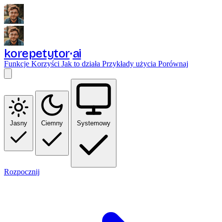
korepetytor
ai
Funkcje
Korzyści
Jak to działa
Przykłady użycia
Porównaj
Jasny
Ciemny
Systemowy
Rozpocznij