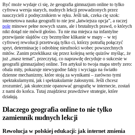
Być może wydaje ci się, że geografia gimnazjum online to tylko
cyfrowa wersja starych, nudnych lekcji prowadzonych przez
nauczycieli z podręcznikiem w ręku. Jeśli tak, czeka cię szok:
internetowa nauka geografii to nie jest „łatwiejsza opcja”, a raczej
pole
minowe pełne nowych szans, ale i brutalnych prawd, o których
nikt dotąd nie mówił głośno. Tu nie ma miejsca na infantylne
przewijanie slajdów czy bezmyślne klikanie w mapy – w tej
cyfrowej rewolucji przetrwają tylko ci, którzy potrafią połączyć
spryt, determinację i odrobinę nieufności wobec powszechnych
mitów. Zanim przeklikasz się przez kolejną serię quizów myśląc, że
już „masz temat”, przeczytaj, co naprawdę decyduje o sukcesie w
geografii gimnazjalnej online. Ten artykuł to twoja mapa strefy zero:
obala mity, pokazuje niewygodne fakty i wyciąga na światło
dzienne mechanizmy, które stoją za wynikami – zarówno tymi
spektakularnymi, jak i spektakularnie żałosnymi. Jeśli chcesz
zrozumieć, jak skutecznie opanować geografię w internecie, zostań
z nami do końca. Tutaj znajdziesz prawdziwe strategie, które
działają.
Dlaczego geografia online to nie tylko
zamiennik nudnych lekcji
Rewolucja w polskiej edukacji: jak internet zmienia