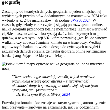
geografię
Zacznijmy od twardych danych: geografia to jeden z najchętniej
wybieranych przedmiotów dodatkowych na maturze – w 2024 roku
wybrało ją aż 24% maturzystów, jak podaje
SWPS, 2024
. W
czasach, gdy szkoły coraz częściej sięgają po rozwiązania online,
nauka geografii przechodzi totalną metamorfozę. Zamiast wertować
ciężkie atlasy, uczniowie korzystają dziś z interaktywnych map,
quizów, a nawet symulacji VR, które pozwalają „wejść” do wnętrza
wulkanu czy zobaczyć zmiany klimatu na własne oczy. Według
najnowszych badań, to właśnie dostęp do cyfrowych narzędzi i
aktualnych danych sprawia, że nauka geografii online jest znacznie
bardziej angażująca niż klasyczne lekcje.
"Nowe technologie zmieniają sposób, w jaki uczniowie
przyswajają wiedzę geograficzną – interaktywność i
aktualność danych sprawiają, że nauka staje się nie tylko
efektywna, ale i fascynująca."
— Dr. Katarzyna Wójcik, SWPS,
2024
Prawda jest brutalna: kto zostaje w starym systemie, automatycznie
traci przewagę – zarówno na egzaminach, jak i w codziennym