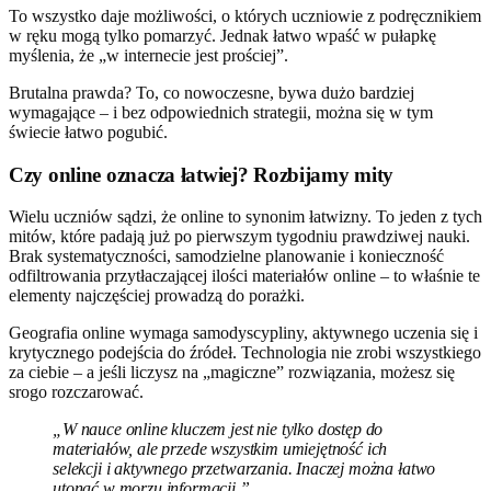
To wszystko daje możliwości, o których uczniowie z podręcznikiem
w ręku mogą tylko pomarzyć. Jednak łatwo wpaść w pułapkę
myślenia, że „w internecie jest prościej”.
Brutalna prawda? To, co nowoczesne, bywa dużo bardziej
wymagające – i bez odpowiednich strategii, można się w tym
świecie łatwo pogubić.
Czy online oznacza łatwiej? Rozbijamy mity
Wielu uczniów sądzi, że online to synonim łatwizny. To jeden z tych
mitów, które padają już po pierwszym tygodniu prawdziwej nauki.
Brak systematyczności, samodzielne planowanie i konieczność
odfiltrowania przytłaczającej ilości materiałów online – to właśnie te
elementy najczęściej prowadzą do porażki.
Geografia online wymaga samodyscypliny, aktywnego uczenia się i
krytycznego podejścia do źródeł. Technologia nie zrobi wszystkiego
za ciebie – a jeśli liczysz na „magiczne” rozwiązania, możesz się
srogo rozczarować.
„W nauce online kluczem jest nie tylko dostęp do
materiałów, ale przede wszystkim umiejętność ich
selekcji i aktywnego przetwarzania. Inaczej można łatwo
utonąć w morzu informacji.”