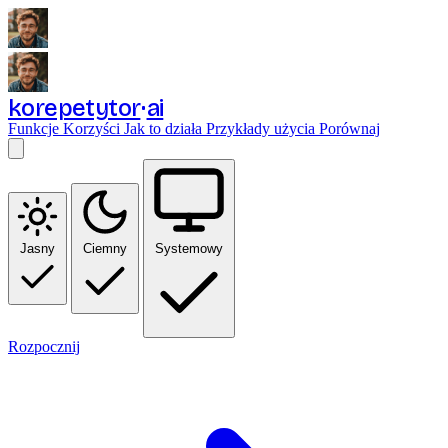
korepetytor
ai
Funkcje
Korzyści
Jak to działa
Przykłady użycia
Porównaj
Jasny
Ciemny
Systemowy
Rozpocznij