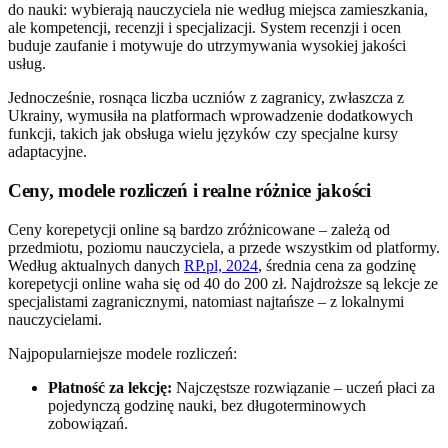
do nauki: wybierają nauczyciela nie według miejsca zamieszkania,
ale kompetencji, recenzji i specjalizacji. System recenzji i ocen
buduje zaufanie i motywuje do utrzymywania wysokiej jakości
usług.
Jednocześnie, rosnąca liczba uczniów z zagranicy, zwłaszcza z
Ukrainy, wymusiła na platformach wprowadzenie dodatkowych
funkcji, takich jak obsługa wielu języków czy specjalne kursy
adaptacyjne.
Ceny, modele rozliczeń i realne różnice jakości
Ceny korepetycji online są bardzo zróżnicowane – zależą od
przedmiotu, poziomu nauczyciela, a przede wszystkim od platformy.
Według aktualnych danych
RP.pl, 2024
, średnia cena za godzinę
korepetycji online waha się od 40 do 200 zł. Najdroższe są lekcje ze
specjalistami zagranicznymi, natomiast najtańsze – z lokalnymi
nauczycielami.
Najpopularniejsze modele rozliczeń:
Płatność za lekcję:
Najczęstsze rozwiązanie – uczeń płaci za
pojedynczą godzinę nauki, bez długoterminowych
zobowiązań.