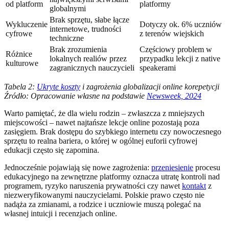
od platform
platformy
globalnymi
Brak sprzętu, słabe łącze
Wykluczenie
Dotyczy ok. 6% uczniów
internetowe, trudności
cyfrowe
z terenów wiejskich
techniczne
Brak zrozumienia
Częściowy problem w
Różnice
lokalnych realiów przez
przypadku lekcji z native
kulturowe
zagranicznych nauczycieli
speakerami
Tabela 2:
Ukryte koszty
i zagrożenia globalizacji online korepetycji
Źródło: Opracowanie własne na podstawie
Newsweek, 2024
Warto pamiętać, że dla wielu rodzin – zwłaszcza z mniejszych
miejscowości – nawet najtańsze lekcje online pozostają poza
zasięgiem. Brak dostępu do szybkiego internetu czy nowoczesnego
sprzętu to realna bariera, o której w ogólnej euforii cyfrowej
edukacji często się zapomina.
Jednocześnie pojawiają się nowe zagrożenia:
przeniesienie
procesu
edukacyjnego na zewnętrzne platformy oznacza utratę kontroli nad
programem, ryzyko naruszenia prywatności czy nawet
kontakt
z
niezweryfikowanymi nauczycielami. Polskie prawo często nie
nadąża za zmianami, a rodzice i uczniowie muszą polegać na
własnej intuicji i recenzjach online.