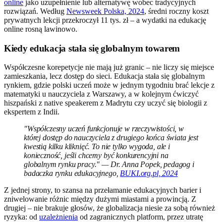
online
jako uzupełnienie lub alternatywę wobec tradycyjnych
rozwiązań. Według
Newsweek Polska, 2024
, średni roczny koszt
prywatnych lekcji przekroczył 11 tys. zł – a wydatki na edukację
online rosną lawinowo.
Kiedy edukacja stała się globalnym towarem
Współczesne korepetycje nie mają już granic – nie liczy się miejsce
zamieszkania, lecz dostęp do sieci. Edukacja stała się globalnym
rynkiem, gdzie polski uczeń może w jednym tygodniu brać lekcje z
matematyki u nauczyciela z Warszawy, a w kolejnym ćwiczyć
hiszpański z native speakerem z Madrytu czy uczyć się biologii z
ekspertem z Indii.
"Współczesny uczeń funkcjonuje w rzeczywistości, w
której dostęp do nauczyciela z drugiego końca świata jest
kwestią kilku kliknięć. To nie tylko wygoda, ale i
konieczność, jeśli chcemy być konkurencyjni na
globalnym rynku pracy." — Dr. Anna Popek, pedagog i
badaczka rynku edukacyjnego,
BUKI.org.pl, 2024
Z jednej strony, to szansa na przełamanie edukacyjnych barier i
zniwelowanie różnic między dużymi miastami a prowincją. Z
drugiej – nie brakuje głosów, że globalizacja niesie za sobą również
ryzyka: od
uzależnienia
od zagranicznych platform, przez utratę