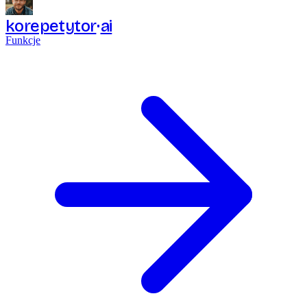
korepetytor
ai
Funkcje