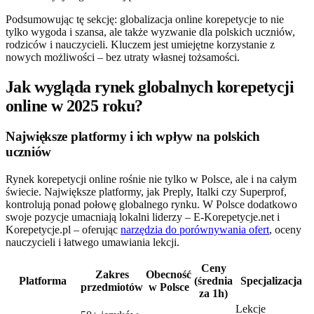
Podsumowując tę sekcję: globalizacja online korepetycje to nie
tylko wygoda i szansa, ale także wyzwanie dla polskich uczniów,
rodziców i nauczycieli. Kluczem jest umiejętne korzystanie z
nowych możliwości – bez utraty własnej tożsamości.
Jak wygląda rynek globalnych korepetycji
online w 2025 roku?
Największe platformy i ich wpływ na polskich
uczniów
Rynek korepetycji online rośnie nie tylko w Polsce, ale i na całym
świecie. Największe platformy, jak Preply, Italki czy Superprof,
kontrolują ponad połowę globalnego rynku. W Polsce dodatkowo
swoje pozycje umacniają lokalni liderzy – E-Korepetycje.net i
Korepetycje.pl – oferując
narzędzia do porównywania ofert
, oceny
nauczycieli i łatwego umawiania lekcji.
Ceny
Zakres
Obecność
Platforma
(średnia
Specjalizacja
przedmiotów
w Polsce
za 1h)
Lekcje