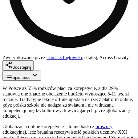
Zweryfikowane przez
Tomasz Piętowski
,
strateg, Across Gravity
Udostępnij
Spis treści
W Polsce aż 55% rodziców płaci za korepetycje, a dla 29%
stanowią one znaczne obciążenie budżetu wynoszące 5-11 tys. zł
rocznie. Tradycyjne lekcje offline upadają na rzecz platform online,
gdyż polska szkoła nie nadąża za światem i nie wdrażana
kompetencji międzykulturowych wymaganych przez globalizację
edukacji.
Globalizacja online korepetycje – to nie hasło z
broszury
edukacyjnej, lecz brutalna rzeczywistość polskich uczniów XXI
wieku. Niezależnie, czy siedzisz w wiejskim domu pod Suwałkami,