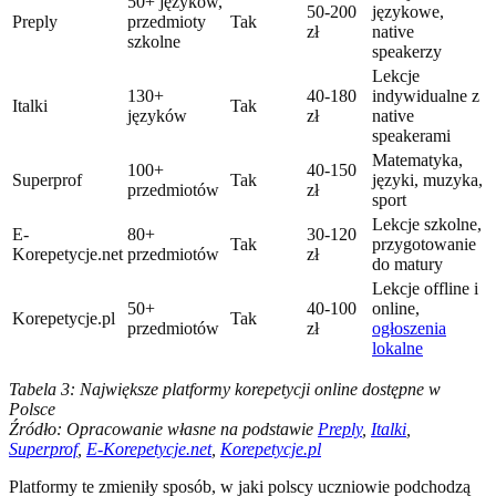
50+ języków,
50-200
językowe,
Preply
przedmioty
Tak
zł
native
szkolne
speakerzy
Lekcje
130+
40-180
indywidualne z
Italki
Tak
języków
zł
native
speakerami
Matematyka,
100+
40-150
Superprof
Tak
języki, muzyka,
przedmiotów
zł
sport
Lekcje szkolne,
E-
80+
30-120
Tak
przygotowanie
Korepetycje.net
przedmiotów
zł
do matury
Lekcje offline i
50+
40-100
online,
Korepetycje.pl
Tak
przedmiotów
zł
ogłoszenia
lokalne
Tabela 3: Największe platformy korepetycji online dostępne w
Polsce
Źródło: Opracowanie własne na podstawie
Preply
,
Italki
,
Superprof
,
E-Korepetycje.net
,
Korepetycje.pl
Platformy te zmieniły sposób, w jaki polscy uczniowie podchodzą