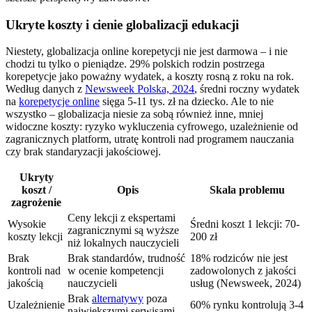
Ukryte koszty i cienie globalizacji edukacji
Niestety, globalizacja online korepetycji nie jest darmowa – i nie
chodzi tu tylko o pieniądze. 29% polskich rodzin postrzega
korepetycje jako poważny wydatek, a koszty rosną z roku na rok.
Według danych z
Newsweek Polska, 2024
, średni roczny wydatek
na
korepetycje online
sięga 5-11 tys. zł na dziecko. Ale to nie
wszystko – globalizacja niesie za sobą również inne, mniej
widoczne koszty: ryzyko wykluczenia cyfrowego, uzależnienie od
zagranicznych platform, utratę kontroli nad programem nauczania
czy brak standaryzacji jakościowej.
Ukryty
koszt /
Opis
Skala problemu
zagrożenie
Ceny lekcji z ekspertami
Wysokie
Średni koszt 1 lekcji: 70-
zagranicznymi są wyższe
koszty lekcji
200 zł
niż lokalnych nauczycieli
Brak
Brak standardów, trudność
18% rodziców nie jest
kontroli nad
w ocenie kompetencji
zadowolonych z jakości
jakością
nauczycieli
usług (Newsweek, 2024)
Brak
alternatywy
poza
Uzależnienie
60% rynku kontrolują 3-4
największymi serwisami