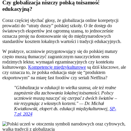
Czy globalizacja niszczy polską tożsamość
edukacyjną?
Coraz częściej słychać głosy, że globalizacja online korepetycji
prowadzi do “utraty duszy” polskiej szkoły. O ile dostęp do
światowych ekspertów jest ogromną szansą, to jednocześnie
oznacza presję na dostosowanie się do międzynarodowych
standardów kosztem lokalnych wartości i tradycji edukacyjnych.
W praktyce, uczniowie przygotowujący się do polskiej matury
często muszą tłumaczyć zagranicznym nauczycielom sens
rodzimych lektur, wymagań egzaminacyjnych czy kontekstu
kulturowego.
Kompetencje międzykulturowe
są dziś kluczowe, ale
czy oznacza to, że polska edukacja staje się “produktem
eksportowym” na miarę fast foodów czy seriali Netflixa?
"Globalizacja w edukacji to wielka szansa, ale też realne
zagrożenie dla zachowania lokalnej tożsamości. Polscy
uczniowie muszą nauczyć się czerpać z dwóch światów –
nie rezygnując z własnych korzeni." — Dr. Michał
Kwiatkowski, ekspert ds. edukacji międzykulturowej,
SP-
7.pl, 2024