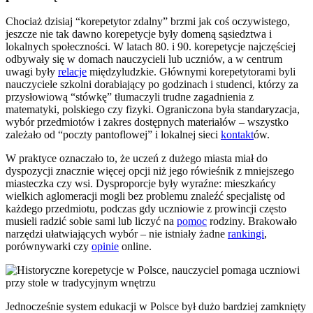
Chociaż dzisiaj “korepetytor zdalny” brzmi jak coś oczywistego,
jeszcze nie tak dawno korepetycje były domeną sąsiedztwa i
lokalnych społeczności. W latach 80. i 90. korepetycje najczęściej
odbywały się w domach nauczycieli lub uczniów, a w centrum
uwagi były
relacje
międzyludzkie. Głównymi korepetytorami byli
nauczyciele szkolni dorabiający po godzinach i studenci, którzy za
przysłowiową “stówkę” tłumaczyli trudne zagadnienia z
matematyki, polskiego czy fizyki. Ograniczona była standaryzacja,
wybór przedmiotów i zakres dostępnych materiałów – wszystko
zależało od “poczty pantoflowej” i lokalnej sieci
kontakt
ów.
W praktyce oznaczało to, że uczeń z dużego miasta miał do
dyspozycji znacznie więcej opcji niż jego rówieśnik z mniejszego
miasteczka czy wsi. Dysproporcje były wyraźne: mieszkańcy
wielkich aglomeracji mogli bez problemu znaleźć specjalistę od
każdego przedmiotu, podczas gdy uczniowie z prowincji często
musieli radzić sobie sami lub liczyć na
pomoc
rodziny. Brakowało
narzędzi ułatwiających wybór – nie istniały żadne
rankingi
,
porównywarki czy
opinie
online.
Jednocześnie system edukacji w Polsce był dużo bardziej zamknięty