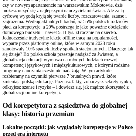
czy w nowym apartamencie na warszawskim Mokotowie, dziś
możesz uczyć się z najlepszymi nauczycielami świata. Ale za tą
cyfrową wygodą kryją się twarde liczby, rozczarowania, szanse i
zagrożenia. Według aktualnych badań, aż 55% polskich rodziców
płaci za korepetycje, a 29% postrzega je jako poważne obciążenie
domowego budżetu – nawet 5-11 tys. zł rocznie na dziecko.
Jednocześnie tradycyjne lekcje offline tracą na popularności,
wyparte przez platformy online, które w samym 2023 roku
zanotowały 10% spadek liczby spotkań stacjonarnych. Dlaczego tak
się dzieje? Bo polska szkoła przestaje nadążać za światem, a
globalizacja edukacji wymusza na młodych ludziach rozwój
kompetencji językowych i międzykulturowych, z którymi rodzime
programy nauczania często nie nadążają. W tym artykule
rozbieramy na czynniki pierwsze 7 brutalnych prawd, które
zmieniają polską edukację. Poznasz fakty, zobaczysz sekrety rynku,
odkryjesz szanse i ryzyka – i dowiesz się, jak mądrze skorzystać z
globalizacji online korepetycji.
Od korepetytora z sąsiedztwa do globalnej
klasy: historia przemian
Lokalne początki: jak wyglądały korepetycje w Polsce
przed erą internetu