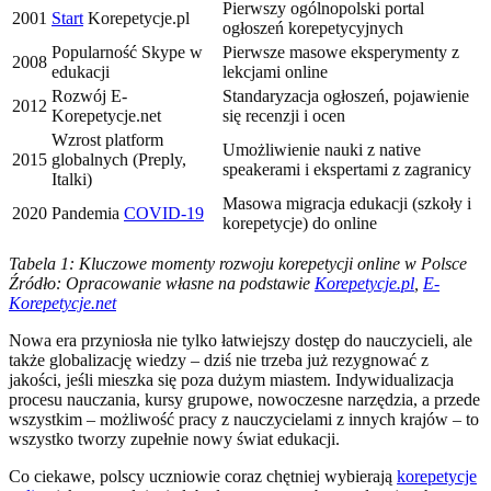
Pierwszy ogólnopolski portal
2001
Start
Korepetycje.pl
ogłoszeń korepetycyjnych
Popularność Skype w
Pierwsze masowe eksperymenty z
2008
edukacji
lekcjami online
Rozwój E-
Standaryzacja ogłoszeń, pojawienie
2012
Korepetycje.net
się recenzji i ocen
Wzrost platform
Umożliwienie nauki z native
2015
globalnych (Preply,
speakerami i ekspertami z zagranicy
Italki)
Masowa migracja edukacji (szkoły i
2020
Pandemia
COVID-19
korepetycje) do online
Tabela 1: Kluczowe momenty rozwoju korepetycji online w Polsce
Źródło: Opracowanie własne na podstawie
Korepetycje.pl
,
E-
Korepetycje.net
Nowa era przyniosła nie tylko łatwiejszy dostęp do nauczycieli, ale
także globalizację wiedzy – dziś nie trzeba już rezygnować z
jakości, jeśli mieszka się poza dużym miastem. Indywidualizacja
procesu nauczania, kursy grupowe, nowoczesne narzędzia, a przede
wszystkim – możliwość pracy z nauczycielami z innych krajów – to
wszystko tworzy zupełnie nowy świat edukacji.
Co ciekawe, polscy uczniowie coraz chętniej wybierają
korepetycje