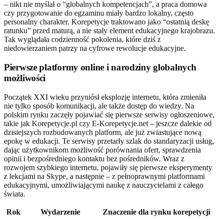
– nikt nie myślał o “globalnych kompetencjach”, a praca domowa
czy przygotowanie do egzaminu miały bardzo lokalny, często
personalny charakter. Korepetycje traktowano jako “ostatnią deskę
ratunku” przed maturą, a nie stały element edukacyjnego krajobrazu.
Tak wyglądała codzienność pokolenia, które dziś z
niedowierzaniem patrzy na cyfrowe rewolucje edukacyjne.
Pierwsze platformy online i narodziny globalnych
możliwości
Początek XXI wieku przyniósł eksplozję internetu, która zmieniła
nie tylko sposób komunikacji, ale także dostęp do wiedzy. Na
polskim rynku zaczęły pojawiać się pierwsze serwisy ogłoszeniowe,
takie jak Korepetycje.pl czy E-Korepetycje.net – jeszcze dalekie od
dzisiejszych rozbudowanych platform, ale już zwiastujące nową
epokę w edukacji. Te serwisy przetarły szlak do standaryzacji usług,
dając użytkownikom możliwość porównania ofert, sprawdzenia
opinii i bezpośredniego kontaktu bez pośredników. Wraz z
rozwojem szybkiego internetu, pojawiły się pierwsze eksperymenty
z lekcjami na Skype, a następnie – z pełnoprawnymi platformami
edukacyjnymi, umożliwiającymi naukę z nauczycielami z całego
świata.
Rok
Wydarzenie
Znaczenie dla rynku korepetycji