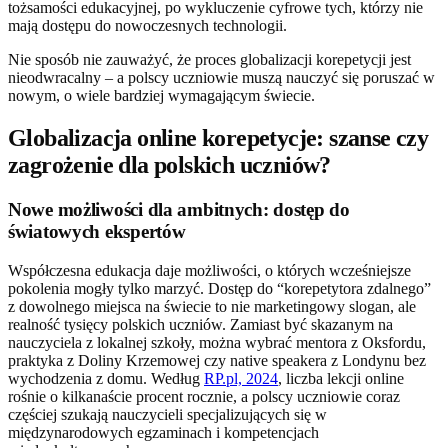
tożsamości edukacyjnej, po wykluczenie cyfrowe tych, którzy nie
mają dostępu do nowoczesnych technologii.
Nie sposób nie zauważyć, że proces globalizacji korepetycji jest
nieodwracalny – a polscy uczniowie muszą nauczyć się poruszać w
nowym, o wiele bardziej wymagającym świecie.
Globalizacja online korepetycje: szanse czy
zagrożenie dla polskich uczniów?
Nowe możliwości dla ambitnych: dostęp do
światowych ekspertów
Współczesna edukacja daje możliwości, o których wcześniejsze
pokolenia mogły tylko marzyć. Dostęp do “korepetytora zdalnego”
z dowolnego miejsca na świecie to nie marketingowy slogan, ale
realność tysięcy polskich uczniów. Zamiast być skazanym na
nauczyciela z lokalnej szkoły, można wybrać mentora z Oksfordu,
praktyka z Doliny Krzemowej czy native speakera z Londynu bez
wychodzenia z domu. Według
RP.pl, 2024
, liczba lekcji online
rośnie o kilkanaście procent rocznie, a polscy uczniowie coraz
częściej szukają nauczycieli specjalizujących się w
międzynarodowych egzaminach i kompetencjach