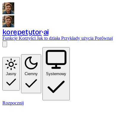
korepetytor
ai
Funkcje
Korzyści
Jak to działa
Przykłady użycia
Porównaj
Jasny
Ciemny
Systemowy
Rozpocznij