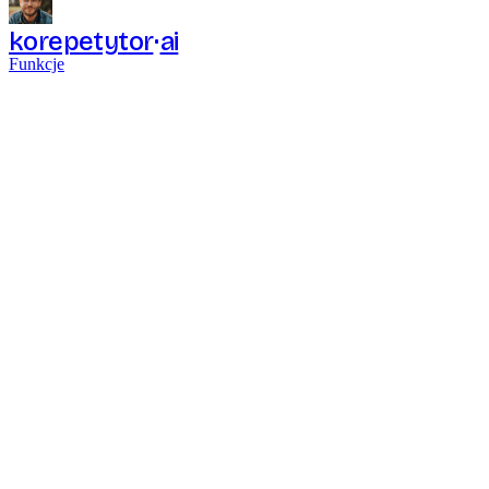
korepetytor
ai
Funkcje