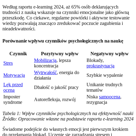
Według raportu e-learning 2024, aż 65% osób deklarujących
trudności z nauką wskazuje na czynniki emocjonalne jako główną
przeszkodę. Co ciekawe, regularne powtórki i aktywne testowanie
wiedzy pozwalają znacząco zredukować poczucie zagubienia i
nieadekwatności.
Porównanie wpływu czynników psychologicznych na naukę
Czynnik
Pozytywny wpływ
Negatywny wpływ
Mobilizacja
, lepsza
Blokady,
Stres
koncentracja
prokrastynacja
Wytrwałość
, energia do
Motywacja
Szybkie wypalenie
działania
Lęk przed
Unikanie trudnych
Dbałość o jakość pracy
oceną
tematów
Imposter
Niska
samoocena
,
Autorefleksja, rozwój
syndrome
rezygnacja
Tabela 1: Wpływ czynników psychologicznych na efektywność nauki
Źródło: Opracowanie własne na podstawie raportu e-learning 2024
Świadome podejście do własnych emocji jest pierwszym krokiem
do przełamania blokad. Uczenie się zarządzania stresem i