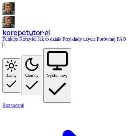
korepetytor
ai
Funkcje
Korzyści
Jak to działa
Przykłady użycia
Porównaj
FAQ
Jasny
Ciemny
Systemowy
Rozpocznij