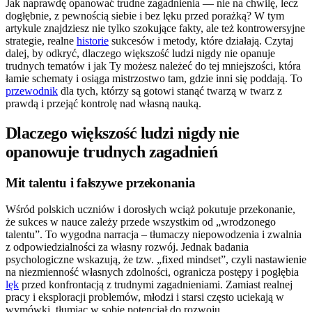
Jak naprawdę opanować trudne zagadnienia — nie na chwilę, lecz
dogłębnie, z pewnością siebie i bez lęku przed porażką? W tym
artykule znajdziesz nie tylko szokujące fakty, ale też kontrowersyjne
strategie, realne
historie
sukcesów i metody, które działają. Czytaj
dalej, by odkryć, dlaczego większość ludzi nigdy nie opanuje
trudnych tematów i jak Ty możesz należeć do tej mniejszości, która
łamie schematy i osiąga mistrzostwo tam, gdzie inni się poddają. To
przewodnik
dla tych, którzy są gotowi stanąć twarzą w twarz z
prawdą i przejąć kontrolę nad własną nauką.
Dlaczego większość ludzi nigdy nie
opanowuje trudnych zagadnień
Mit talentu i fałszywe przekonania
Wśród polskich uczniów i dorosłych wciąż pokutuje przekonanie,
że sukces w nauce zależy przede wszystkim od „wrodzonego
talentu”. To wygodna narracja – tłumaczy niepowodzenia i zwalnia
z odpowiedzialności za własny rozwój. Jednak badania
psychologiczne wskazują, że tzw. „fixed mindset”, czyli nastawienie
na niezmienność własnych zdolności, ogranicza postępy i pogłębia
lęk
przed konfrontacją z trudnymi zagadnieniami. Zamiast realnej
pracy i eksploracji problemów, młodzi i starsi często uciekają w
wymówki, tłumiąc w sobie potencjał do rozwoju.