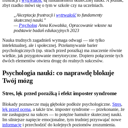
frustracji i
wytrwałość
są fundamentem skutecznej nauki. A jednak,
zbyt rzadko mówi się o tym w szkole czy na uczelniach.
„Akceptacja frustracji i
wytrwałość
to fundamenty
skutecznej nauki.”
—
Psycholog
Anna Kowalska, Opracowanie własne na
podstawie badań edukacyjnych 2023
Nauka trudnych zagadnień wymaga odwagi — nie tylko
intelektualnej, ale i społecznej. Przełamywanie barier
psychologicznych (np. strach przed porażką) ma znaczenie równie
wielkie, jak przygotowanie merytoryczne. Dopiero połączenie tych
dwóch elementów otwiera drogę do realnych sukcesów.
Psychologia nauki: co naprawdę blokuje
Twój mózg
Stres, lęk przed porażką i efekt imposter syndrome
Blokady poznawcze mają głębokie podłoże psychologiczne.
Stres
,
lęk przed oceną
, a także tzw. imposter syndrome — przekonanie, że
nie zasługujesz na sukces — to potężne hamulce skutecznej nauki.
Im silniejsze napięcie emocjonalne, tym trudniej przyswajać nowe
informacje
i przechodzić do kolejnych poziomów zrozumienia.