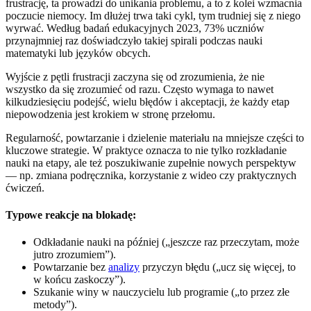
frustrację, ta prowadzi do unikania problemu, a to z kolei wzmacnia
poczucie niemocy. Im dłużej trwa taki cykl, tym trudniej się z niego
wyrwać. Według badań edukacyjnych 2023, 73% uczniów
przynajmniej raz doświadczyło takiej spirali podczas nauki
matematyki lub języków obcych.
Wyjście z pętli frustracji zaczyna się od zrozumienia, że nie
wszystko da się zrozumieć od razu. Często wymaga to nawet
kilkudziesięciu podejść, wielu błędów i akceptacji, że każdy etap
niepowodzenia jest krokiem w stronę przełomu.
Regularność, powtarzanie i dzielenie materiału na mniejsze części to
kluczowe strategie. W praktyce oznacza to nie tylko rozkładanie
nauki na etapy, ale też poszukiwanie zupełnie nowych perspektyw
— np. zmiana podręcznika, korzystanie z wideo czy praktycznych
ćwiczeń.
Typowe reakcje na blokadę:
Odkładanie nauki na później („jeszcze raz przeczytam, może
jutro zrozumiem”).
Powtarzanie bez
analizy
przyczyn błędu („ucz się więcej, to
w końcu zaskoczy”).
Szukanie winy w nauczycielu lub programie („to przez złe
metody”).