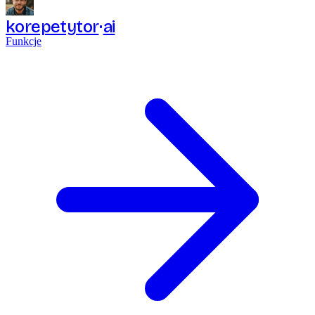
korepetytor
ai
Funkcje