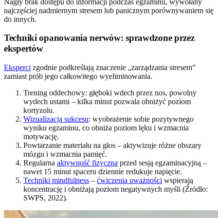
Nagły brak dostępu do informacji podczas egzaminu, wywołany
najczęściej nadmiernym stresem lub panicznym porównywaniem się
do innych.
Techniki opanowania nerwów: sprawdzone przez
ekspertów
Eksperci
zgodnie podkreślają znaczenie „zarządzania stresem”
zamiast prób jego całkowitego wyeliminowania.
Trening oddechowy: głęboki wdech przez nos, powolny
wydech ustami – kilka minut pozwala obniżyć poziom
kortyzolu.
Wizualizacja sukcesu
: wyobrażenie sobie pozytywnego
wyniku egzaminu, co obniża poziom lęku i wzmacnia
motywację.
Powtarzanie materiału na głos – aktywizuje różne obszary
mózgu i wzmacnia pamięć.
Regularna
aktywność fizyczna
przed sesją egzaminacyjną –
nawet 15 minut spaceru dziennie redukuje napięcie.
Techniki mindfulness
–
ćwiczenia uważności
wspierają
koncentrację i obniżają poziom negatywnych myśli (Źródło:
SWPS, 2022).