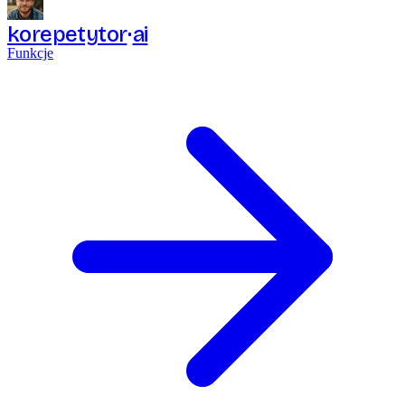
korepetytor
ai
Funkcje