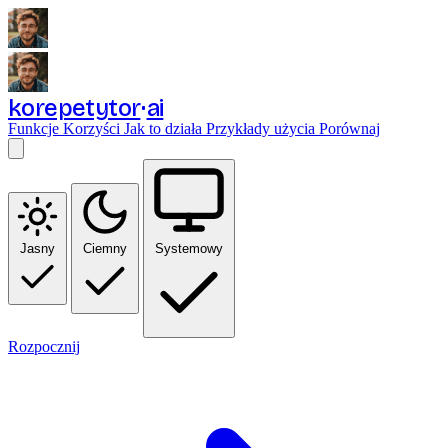
korepetytor
ai
Funkcje
Korzyści
Jak to działa
Przykłady użycia
Porównaj
Jasny
Ciemny
Systemowy
Rozpocznij