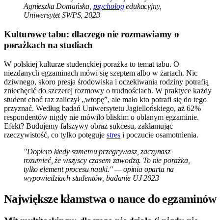
Agnieszka Domańska,
psycholog
edukacyjny,
Uniwersytet SWPS, 2023
Kulturowe tabu: dlaczego nie rozmawiamy o
porażkach na studiach
W polskiej kulturze studenckiej porażka to temat tabu. O
niezdanych egzaminach mówi się szeptem albo w żartach. Nic
dziwnego, skoro presja środowiska i oczekiwania rodziny potrafią
zniechęcić do szczerej rozmowy o trudnościach. W praktyce każdy
student choć raz zaliczył „wtopę”, ale mało kto potrafi się do tego
przyznać. Według badań Uniwersytetu Jagiellońskiego, aż 62%
respondentów nigdy nie mówiło bliskim o oblanym egzaminie.
Efekt? Budujemy fałszywy obraz sukcesu, zakłamując
rzeczywistość, co tylko potęguje
stres
i poczucie osamotnienia.
"Dopiero kiedy samemu przegrywasz, zaczynasz
rozumieć, że wszyscy czasem zawodzą. To nie porażka,
tylko element procesu nauki." — opinia oparta na
wypowiedziach studentów, badanie UJ 2023
Największe kłamstwa o nauce do egzaminów