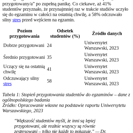
przygotowany/a” po zupełną panikę. Co ciekawe, aż 41%
studentów przyznało, że przynajmniej raz w trakcie studiów uczyło
się do egzaminu w całości na ostatnią chwilę, a 58% odczuwało
silny
stres
przed wejściem na egzamin.
Poziom
Odsetek
Źródło danych
przygotowania
studentów (%)
Uniwersytet
Dobrze przygotowani
24
Warszawski, 2023
Uniwersytet
Średnio przygotowani
35
Warszawski, 2023
Uczący się na ostatnią
Uniwersytet
41
chwilę
Warszawski, 2023
Odczuwający silny
Uniwersytet
58
stres
Warszawski, 2023
Tabela 1: Stopień przygotowania studentów do egzaminów – dane z
ogólnopolskiego badania
Źródło: Opracowanie własne na podstawie raportu Uniwersytetu
Warszawskiego, 2023
"Większość studentów myśli, że inni są lepiej
przygotowani, ale realnie wszyscy są równie
zestresowani – tylko nie każdy to pokazuje." — Dr.