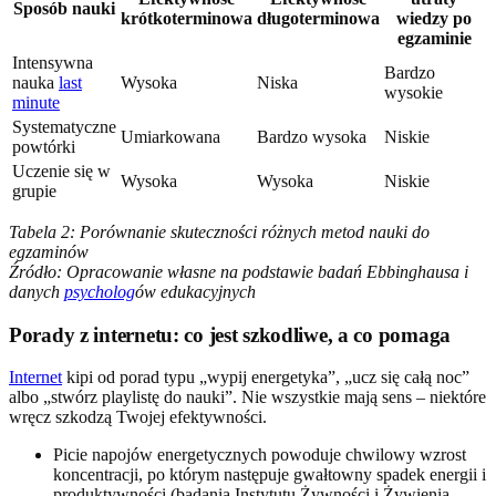
Sposób nauki
krótkoterminowa
długoterminowa
wiedzy po
egzaminie
Intensywna
Bardzo
nauka
last
Wysoka
Niska
wysokie
minute
Systematyczne
Umiarkowana
Bardzo wysoka
Niskie
powtórki
Uczenie się w
Wysoka
Wysoka
Niskie
grupie
Tabela 2: Porównanie skuteczności różnych metod nauki do
egzaminów
Źródło: Opracowanie własne na podstawie badań Ebbinghausa i
danych
psycholog
ów edukacyjnych
Porady z internetu: co jest szkodliwe, a co pomaga
Internet
kipi od porad typu „wypij energetyka”, „ucz się całą noc”
albo „stwórz playlistę do nauki”. Nie wszystkie mają sens – niektóre
wręcz szkodzą Twojej efektywności.
Picie napojów energetycznych powoduje chwilowy wzrost
koncentracji, po którym następuje gwałtowny spadek energii i
produktywności (badania Instytutu Żywności i Żywienia,