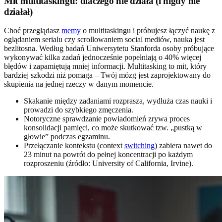
Mit multitaskingu: dlaczego nie działa (i nigdy nie
działał)
Choć przeglądasz
memy
o multitaskingu i próbujesz łączyć naukę z
oglądaniem serialu czy scrollowaniem social mediów, nauka jest
bezlitosna. Według badań Uniwersytetu Stanforda osoby próbujące
wykonywać kilka zadań jednocześnie popełniają o 40% więcej
błędów i zapamiętują mniej informacji. Multitasking to mit, który
bardziej szkodzi niż pomaga – Twój mózg jest zaprojektowany do
skupienia na jednej rzeczy w danym momencie.
Skakanie między zadaniami rozprasza, wydłuża czas nauki i
prowadzi do szybkiego zmęczenia.
Notoryczne sprawdzanie powiadomień zrywa proces
konsolidacji pamięci, co może skutkować tzw. „pustką w
głowie” podczas egzaminu.
Przełączanie kontekstu (context
switching
) zabiera nawet do
23 minut na powrót do pełnej koncentracji po każdym
rozproszeniu (źródło: University of California, Irvine).