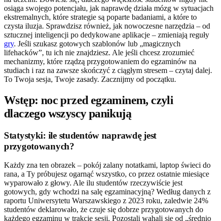
osiąga swojego potencjału, jak naprawdę działa mózg w sytuacjach
ekstremalnych, które strategie są poparte badaniami, a które to
czysta iluzja. Sprawdzisz również, jak nowoczesne narzędzia – od
sztucznej inteligencji po dedykowane aplikacje – zmieniają reguły
gry
. Jeśli szukasz gotowych szablonów lub „magicznych
lifehacków”, tu ich nie znajdziesz. Ale jeśli chcesz zrozumieć
mechanizmy, które rządzą przygotowaniem do egzaminów na
studiach i raz na zawsze skończyć z ciągłym stresem – czytaj dalej.
To Twoja sesja, Twoje zasady. Zacznijmy od początku.
Wstęp: noc przed egzaminem, czyli
dlaczego wszyscy panikują
Statystyki: ile studentów naprawdę jest
przygotowanych?
Każdy zna ten obrazek – pokój zalany notatkami, laptop świeci do
rana, a Ty próbujesz ogarnąć wszystko, co przez ostatnie miesiące
wyparowało z głowy. Ale ilu studentów rzeczywiście jest
gotowych, gdy wchodzi na salę egzaminacyjną? Według danych z
raportu Uniwersytetu Warszawskiego z 2023 roku, zaledwie 24%
studentów deklarowało, że czuje się dobrze przygotowanych do
każdego egzaminu w trakcie sesji. Pozostali wahali się od „średnio