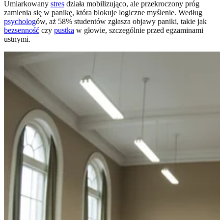
Umiarkowany
stres
działa mobilizująco, ale przekroczony próg
zamienia się w panikę, która blokuje logiczne myślenie. Według
psycholog
ów, aż 58% studentów zgłasza objawy paniki, takie jak
bezsenność
czy
pustka
w głowie, szczególnie przed egzaminami
ustnymi.