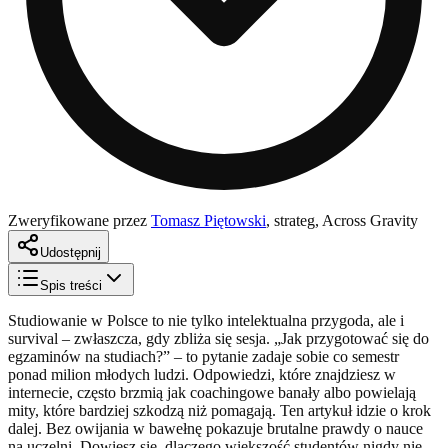
Zweryfikowane przez
Tomasz Piętowski
,
strateg, Across Gravity
Udostępnij
Spis treści
Studiowanie w Polsce to nie tylko intelektualna przygoda, ale i
survival – zwłaszcza, gdy zbliża się sesja. „Jak przygotować się do
egzaminów na studiach?” – to pytanie zadaje sobie co semestr
ponad milion młodych ludzi. Odpowiedzi, które znajdziesz w
internecie, często brzmią jak coachingowe banały albo powielają
mity, które bardziej szkodzą niż pomagają. Ten artykuł idzie o krok
dalej. Bez owijania w bawełnę pokazuje brutalne prawdy o nauce
na uczelni. Dowiesz się, dlaczego większość studentów nigdy nie