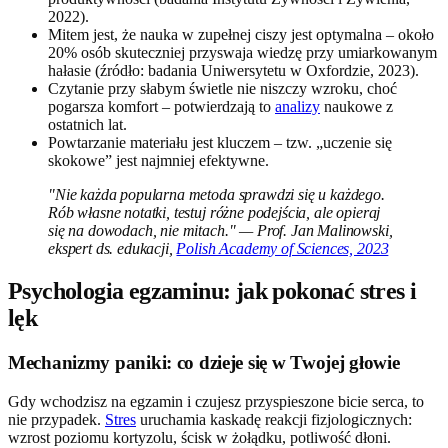
2022).
Mitem jest, że nauka w zupełnej ciszy jest optymalna – około
20% osób skuteczniej przyswaja wiedzę przy umiarkowanym
hałasie (źródło: badania Uniwersytetu w Oxfordzie, 2023).
Czytanie przy słabym świetle nie niszczy wzroku, choć
pogarsza komfort – potwierdzają to
analizy
naukowe z
ostatnich lat.
Powtarzanie materiału jest kluczem – tzw. „uczenie się
skokowe” jest najmniej efektywne.
"Nie każda popularna metoda sprawdzi się u każdego.
Rób własne notatki, testuj różne podejścia, ale opieraj
się na dowodach, nie mitach." — Prof. Jan Malinowski,
ekspert ds. edukacji,
Polish Academy of Sciences, 2023
Psychologia egzaminu: jak pokonać stres i
lęk
Mechanizmy paniki: co dzieje się w Twojej głowie
Gdy wchodzisz na egzamin i czujesz przyspieszone bicie serca, to
nie przypadek.
Stres
uruchamia kaskadę reakcji fizjologicznych:
wzrost poziomu kortyzolu, ścisk w żołądku, potliwość dłoni.