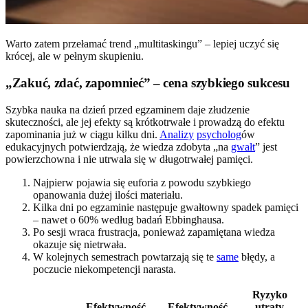
Warto zatem przełamać trend „multitaskingu” – lepiej uczyć się
krócej, ale w pełnym skupieniu.
„Zakuć, zdać, zapomnieć” – cena szybkiego sukcesu
Szybka nauka na dzień przed egzaminem daje złudzenie
skuteczności, ale jej efekty są krótkotrwałe i prowadzą do efektu
zapominania już w ciągu kilku dni.
Analizy
psycholog
ów
edukacyjnych potwierdzają, że wiedza zdobyta „na
gwałt
” jest
powierzchowna i nie utrwala się w długotrwałej pamięci.
Najpierw pojawia się euforia z powodu szybkiego
opanowania dużej ilości materiału.
Kilka dni po egzaminie następuje gwałtowny spadek pamięci
– nawet o 60% według badań Ebbinghausa.
Po sesji wraca frustracja, ponieważ zapamiętana wiedza
okazuje się nietrwała.
W kolejnych semestrach powtarzają się te
same
błędy, a
poczucie niekompetencji narasta.
Ryzyko
Efektywność
Efektywność
utraty