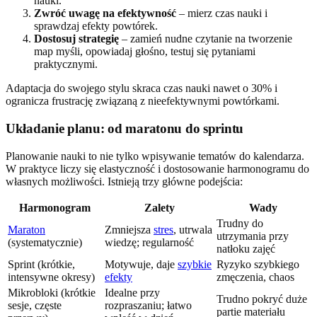
nauki.
Zwróć uwagę na efektywność
– mierz czas nauki i
sprawdzaj efekty powtórek.
Dostosuj strategię
– zamień nudne czytanie na tworzenie
map myśli, opowiadaj głośno, testuj się pytaniami
praktycznymi.
Adaptacja do swojego stylu skraca czas nauki nawet o 30% i
ogranicza frustrację związaną z nieefektywnymi powtórkami.
Układanie planu: od maratonu do sprintu
Planowanie nauki to nie tylko wpisywanie tematów do kalendarza.
W praktyce liczy się elastyczność i dostosowanie harmonogramu do
własnych możliwości. Istnieją trzy główne podejścia:
Harmonogram
Zalety
Wady
Trudny do
Maraton
Zmniejsza
stres
, utrwala
utrzymania przy
(systematycznie)
wiedzę; regularność
natłoku zajęć
Sprint (krótkie,
Motywuje, daje
szybkie
Ryzyko szybkiego
intensywne okresy)
efekty
zmęczenia, chaos
Mikrobloki (krótkie
Idealne przy
Trudno pokryć duże
sesje, częste
rozpraszaniu; łatwo
partie materiału