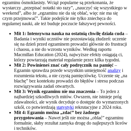
egzaminu ósmoklasisty. Wciąż popularne są przekonania, że
wystarczy „przepisać notatki sto razy”, „nauczyć się wszystkiego w
weekend”, albo że „egzaminu nie da się oblać, więc nie ma się
czym przejmować”. Takie podejście nie tylko zniechęca do
regularnej nauki, ale też buduje poczucie fałszywej pewności.
Mit 1: Intensywna nauka na ostatnią chwilę działa cuda
–
Badania i wyniki uczniów nie pozostawiają złudzeń: uczenie
się na dzień przed egzaminem prowadzi głównie do frustracji
i chaosu, a nie do wzrostu wyników. Według raportu
Macmillan Education (2024), najwyższe efekty osiągają ci,
którzy powtarzają materiał regularnie przez kilka tygodni.
Mit 2: Powinieneś znać cały podręcznik na pamięć
–
Egzamin sprawdza przede wszystkim umiejętność
analizy
i
rozumienia tekstu, a nie czystą pamięciówkę. Uczenie się „na
blachę” bez kontekstu prowadzi do błędów i stresu podczas
rozwiązywania zadań otwartych.
Mit 3: Wynik egzaminu nie ma znaczenia
– To jeden z
najbardziej szkodliwych mitów. Owszem, nie istnieje próg
zdawalności, ale wynik decyduje o dostępie do wymarzonych
szkół, co potwierdzają
statystyki
rekrutacyjne z 2024 roku.
Mit 4: Egzamin można „zdać” bez żadnego
przygotowania
– Nawet jeśli nie można „oblać” egzaminu
formalnie, słaby rezultat zamyka drogę do najlepszych liceów
i techników.