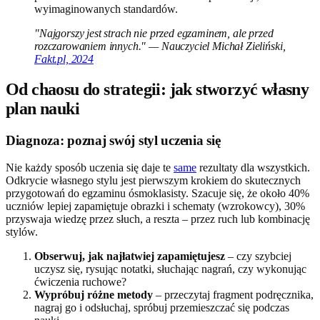
wyimaginowanych standardów.
"Najgorszy jest strach nie przed egzaminem, ale przed
rozczarowaniem innych." — Nauczyciel Michał Zieliński,
Fakt.pl, 2024
Od chaosu do strategii: jak stworzyć własny
plan nauki
Diagnoza: poznaj swój styl uczenia się
Nie każdy sposób uczenia się daje te
same
rezultaty dla wszystkich.
Odkrycie własnego stylu jest pierwszym krokiem do skutecznych
przygotowań do egzaminu ósmoklasisty. Szacuje się, że około 40%
uczniów lepiej zapamiętuje obrazki i schematy (wzrokowcy), 30%
przyswaja wiedzę przez słuch, a reszta – przez ruch lub kombinację
stylów.
Obserwuj, jak najłatwiej zapamiętujesz
– czy szybciej
uczysz się, rysując notatki, słuchając nagrań, czy wykonując
ćwiczenia ruchowe?
Wypróbuj różne metody
– przeczytaj fragment podręcznika,
nagraj go i odsłuchaj, spróbuj przemieszczać się podczas