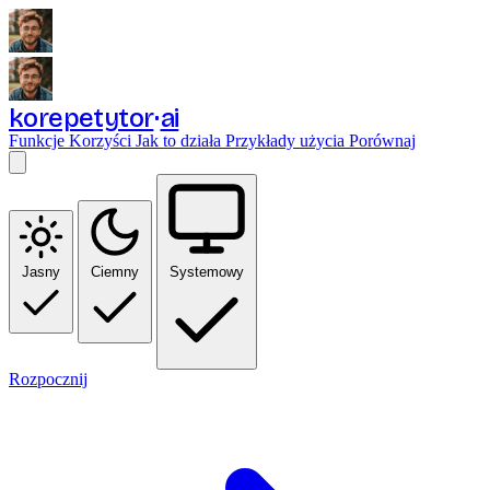
korepetytor
ai
Funkcje
Korzyści
Jak to działa
Przykłady użycia
Porównaj
Jasny
Ciemny
Systemowy
Rozpocznij