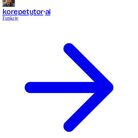
korepetytor
ai
Funkcje