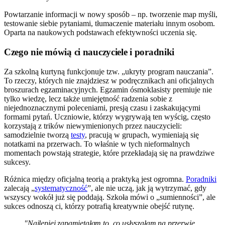
Powtarzanie informacji w nowy sposób – np. tworzenie map myśli,
testowanie siebie pytaniami, tłumaczenie materiału innym osobom.
Oparta na naukowych podstawach efektywności uczenia się.
Czego nie mówią ci nauczyciele i poradniki
Za szkolną kurtyną funkcjonuje tzw. „ukryty program nauczania”.
To rzeczy, których nie znajdziesz w podręcznikach ani oficjalnych
broszurach egzaminacyjnych. Egzamin ósmoklasisty premiuje nie
tylko wiedzę, lecz także umiejętność radzenia sobie z
niejednoznacznymi poleceniami, presją czasu i zaskakującymi
formami pytań. Uczniowie, którzy wygrywają ten wyścig, często
korzystają z trików niewymienionych przez nauczycieli:
samodzielnie tworzą
testy
, pracują w grupach, wymieniają się
notatkami na przerwach. To właśnie w tych nieformalnych
momentach powstają strategie, które przekładają się na prawdziwe
sukcesy.
Różnica między oficjalną teorią a praktyką jest ogromna.
Poradniki
zalecają „
systematyczność
”, ale nie uczą, jak ją wytrzymać, gdy
wszyscy wokół już się poddają. Szkoła mówi o „sumienności”, ale
sukces odnoszą ci, którzy potrafią kreatywnie obejść rutynę.
"Najlepiej zapamiętałam to, co usłyszałam na przerwie,