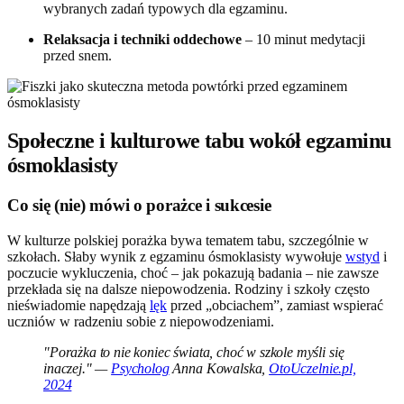
wybranych zadań typowych dla egzaminu.
Relaksacja i techniki oddechowe
– 10 minut medytacji
przed snem.
Społeczne i kulturowe tabu wokół egzaminu
ósmoklasisty
Co się (nie) mówi o porażce i sukcesie
W kulturze polskiej porażka bywa tematem tabu, szczególnie w
szkołach. Słaby wynik z egzaminu ósmoklasisty wywołuje
wstyd
i
poczucie wykluczenia, choć – jak pokazują badania – nie zawsze
przekłada się na dalsze niepowodzenia. Rodziny i szkoły często
nieświadomie napędzają
lęk
przed „obciachem”, zamiast wspierać
uczniów w radzeniu sobie z niepowodzeniami.
"Porażka to nie koniec świata, choć w szkole myśli się
inaczej." —
Psycholog
Anna Kowalska,
OtoUczelnie.pl,
2024