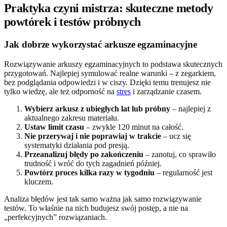
Praktyka czyni mistrza: skuteczne metody
powtórek i testów próbnych
Jak dobrze wykorzystać arkusze egzaminacyjne
Rozwiązywanie arkuszy egzaminacyjnych to podstawa skutecznych
przygotowań. Najlepiej symulować realne warunki – z zegarkiem,
bez podglądania odpowiedzi i w ciszy. Dzięki temu trenujesz nie
tylko wiedzę, ale też odporność na
stres
i zarządzanie czasem.
Wybierz arkusz z ubiegłych lat lub próbny
– najlepiej z
aktualnego zakresu materiału.
Ustaw limit czasu
– zwykle 120 minut na całość.
Nie przerywaj i nie poprawiaj w trakcie
– ucz się
systematyki działania pod presją.
Przeanalizuj błędy po zakończeniu
– zanotuj, co sprawiło
trudność i wróć do tych zagadnień później.
Powtórz proces kilka razy w tygodniu
– regularność jest
kluczem.
Analiza błędów jest tak samo ważna jak samo rozwiązywanie
testów. To właśnie na nich budujesz swój postęp, a nie na
„perfekcyjnych” rozwiązaniach.