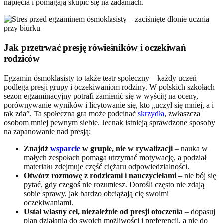
napięcia i pomagają skupić się na zadaniach.
Jak przetrwać presję rówieśników i oczekiwań
rodziców
Egzamin ósmoklasisty to także teatr społeczny – każdy uczeń
podlega presji grupy i oczekiwaniom rodziny. W polskich szkołach
sezon egzaminacyjny potrafi zamienić się w wyścig na oceny,
porównywanie wyników i licytowanie się, kto „uczył się mniej, a i
tak zda”. Ta społeczna gra może podcinać
skrzydła
, zwłaszcza
osobom mniej pewnym siebie. Jednak istnieją sprawdzone sposoby
na zapanowanie nad presją:
Znajdź
wsparcie
w grupie, nie w rywalizacji
– nauka w
małych zespołach pomaga utrzymać motywację, a podział
materiału zdejmuje część ciężaru odpowiedzialności.
Otwórz rozmowę z rodzicami i nauczycielami
– nie bój się
pytać, gdy czegoś nie rozumiesz. Dorośli często nie zdają
sobie sprawy, jak bardzo obciążają cię swoimi
oczekiwaniami.
Ustal własny cel, niezależnie od presji otoczenia
– dopasuj
plan działania do swoich możliwości i preferencji, a nie do