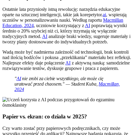
Ostatnie lata przyniosły istną rewolucję: narzędzia edukacyjne
oparte na sztucznej inteligencji, takie jak korepetytor.
ai
, wspierają
uczniów w personalizowaniu nauki. Według raportu
Macmillan
Education, 2024
, uczniowie korzystający z
AI
poprawiają wyniki
średnio o 20% szybciej niż ci, którzy trzymają się wyłącznie
tradycyjnych metod.
AI
analizuje braki wiedzy, sugeruje materiały i
tworzy plany dostosowane do indywidualnych potrzeb.
Wadą może być nadmierna zależność od technologii, brak kontroli
nad ilością bodźców i pokusa „przeklikania” materiału bez refleksji.
Najlepsze efekty daje połączenie
AI
z aktywną nauką: samodzielne
rozwiązywanie testów, dyskusje grupowe i praca z papierem.
"
AI
nie zrobi za ciebie wszystkiego, ale może cię
uratować przed chaosem." — Student Kuba,
Macmillan,
2024
Papier vs. ekran: co działa w 2025?
Czy warto zostać przy papierowych podręcznikach, czy może
wszystko przenieść do aplikacji? Najnowsze badania pokazują, że