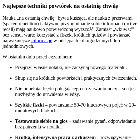
Najlepsze techniki powtórek na ostatnią chwilę
Nauka „na ostatnią chwilę” bywa kusząca, ale nauka z przerwami
(spaced repetition) i aktywne przypominanie sobie informacji (active
recall) mają naukowo potwierdzoną wyższość. Zamiast „wkuwać”
bez sensu, warto korzystać z fiszek, krótkich quizów i powtarzać
najważniejsze
informacje
w odstępach kilkugodzinnych lub
jednodniowych.
W ostatnim dniu przed egzaminem:
Przejrzyj własne notatki, nie zaczynaj nowego materiału.
Skup się na krótkich powtórkach i praktycznych ćwiczeniach.
Nie popełniaj błędu polegającego na zarwaniu nocy – sen jest
niezbędny do utrwalenia wiedzy.
Szybkie fiszki
– powtarzanie 50-70 kluczowych pojęć w 20-
minutowych blokach.
Testowanie siebie na głos
– zadawanie pytań, odpowiadanie
bez patrzenia w notatki.
Krótka, intensywna praca z arkuszem
– rozwiązywanie