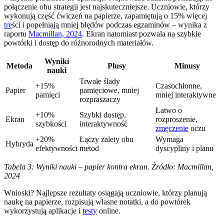
połączenie obu strategii jest najskuteczniejsze. Uczniowie, którzy
wykonują część ćwiczeń na papierze, zapamiętują o 15% więcej
tre
ści i popełniają mniej błędów podczas egzaminów – wynika z
raportu
Macmillan, 2024
. Ekran natomiast pozwala na szybkie
powtórki i dostęp do różnorodnych materiałów.
Wyniki
Metoda
Plusy
Minusy
nauki
Trwałe ślady
+15%
Czasochłonne,
Papier
pamięciowe, mniej
pamięci
mniej interaktywne
rozpraszaczy
Łatwo o
+10%
Szybki dostęp,
Ekran
rozproszenie,
szybkości
interaktywność
zmęczenie
oczu
+20%
Łączy zalety obu
Wymaga
Hybryda
efektywności
metod
dyscypliny i planu
Tabela 3: Wyniki nauki – papier kontra ekran. Źródło: Macmillan,
2024
Wnioski? Najlepsze rezultaty osiągają uczniowie, którzy planują
naukę na papierze, rozpisują własne notatki, a do powtórek
wykorzystują aplikacje i
testy
online.