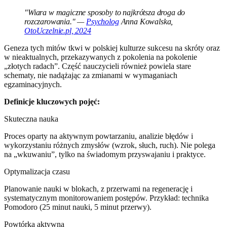
"Wiara w magiczne sposoby to najkrótsza droga do
rozczarowania." —
Psycholog
Anna Kowalska,
OtoUczelnie.pl, 2024
Geneza tych mitów tkwi w polskiej kulturze sukcesu na skróty oraz
w nieaktualnych, przekazywanych z pokolenia na pokolenie
„złotych radach”. Część nauczycieli również powiela stare
schematy, nie nadążając za zmianami w wymaganiach
egzaminacyjnych.
Definicje kluczowych pojęć:
Skuteczna nauka
Proces oparty na aktywnym powtarzaniu, analizie błędów i
wykorzystaniu różnych zmysłów (wzrok, słuch, ruch). Nie polega
na „wkuwaniu”, tylko na świadomym przyswajaniu i praktyce.
Optymalizacja czasu
Planowanie nauki w blokach, z przerwami na regenerację i
systematycznym monitorowaniem postępów. Przykład: technika
Pomodoro (25 minut nauki, 5 minut przerwy).
Powtórka aktywna