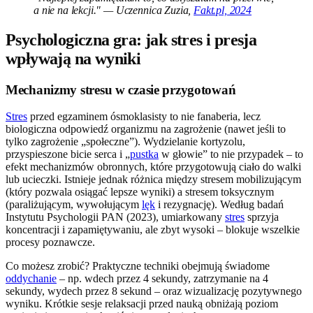
a nie na lekcji." — Uczennica Zuzia,
Fakt.pl, 2024
Psychologiczna gra: jak stres i presja
wpływają na wyniki
Mechanizmy stresu w czasie przygotowań
Stres
przed egzaminem ósmoklasisty to nie fanaberia, lecz
biologiczna odpowiedź organizmu na zagrożenie (nawet jeśli to
tylko zagrożenie „społeczne”). Wydzielanie kortyzolu,
przyspieszone bicie serca i „
pustka
w głowie” to nie przypadek – to
efekt mechanizmów obronnych, które przygotowują ciało do walki
lub ucieczki. Istnieje jednak różnica między stresem mobilizującym
(który pozwala osiągać lepsze wyniki) a stresem toksycznym
(paraliżującym, wywołującym
lęk
i rezygnację). Według badań
Instytutu Psychologii PAN (2023), umiarkowany
stres
sprzyja
koncentracji i zapamiętywaniu, ale zbyt wysoki – blokuje wszelkie
procesy poznawcze.
Co możesz zrobić? Praktyczne techniki obejmują świadome
oddychanie
– np. wdech przez 4 sekundy, zatrzymanie na 4
sekundy, wydech przez 8 sekund – oraz wizualizację pozytywnego
wyniku. Krótkie sesje relaksacji przed nauką obniżają poziom