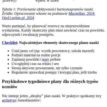
przerwy)
wpleść w dzień
Tabela 1: Porównanie efektywności harmonogramów nauki.
Źródło: Opracowanie własne na podstawie
Macmillan, 2024
,
OtoUczelnie.pl, 2024
Warto pamiętać, by planować rezerwy na nieprzewidziane
wydarzenia. Każdy skuteczny plan musi zawierać czas na powtórki,
odpoczynek i ewaluację postępów.
Checklist
: Najważniejsze elementy skutecznego planu nauki
Ustal jasny cel (np. wynik procentowy, szkoła marzeń)
Podziel materiał na realne porcje
Zaplanuj powtórki i
testy
próbne
Uwzględnij czas na relaks i sen
Stosuj aktywne powtarzanie, nie tylko czytanie
Regularnie sprawdzaj postępy i koryguj plan, jeśli trzeba
Przykładowe tygodniowe plany dla różnych typów
uczniów
Nie istnieje jeden „idealny” plan nauki. W praktyce spotkamy trzy
archetypy
ósmoklasistów: