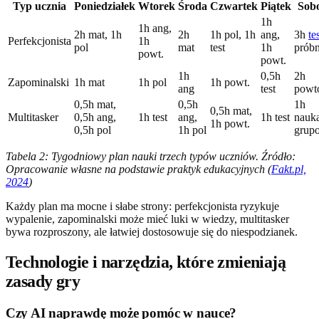
Typ ucznia
Poniedziałek
Wtorek
Środa
Czwartek
Piątek
Sob
1h
1h ang,
2h mat, 1h
2h
1h pol, 1h
ang,
3h
te
Perfekcjonista
1h
pol
mat
test
1h
próbn
powt.
powt.
1h
0,5h
2h
Zapominalski
1h mat
1h pol
1h powt.
ang
test
powt
0,5h mat,
0,5h
1h
0,5h mat,
Multitasker
0,5h ang,
1h test
ang,
1h test
nauk
1h powt.
0,5h pol
1h pol
grup
Tabela 2: Tygodniowy plan nauki trzech typów uczniów. Źródło:
Opracowanie własne na podstawie praktyk edukacyjnych (
Fakt.pl,
2024
)
Każdy plan ma mocne i słabe strony: perfekcjonista ryzykuje
wypalenie, zapominalski może mieć luki w wiedzy, multitasker
bywa rozproszony, ale łatwiej dostosowuje się do niespodzianek.
Technologie i narzędzia, które zmieniają
zasady gry
Czy AI naprawdę może pomóc w nauce?