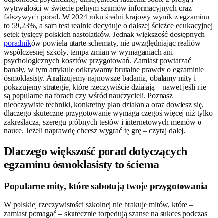
wytrwałości w świecie pełnym szumów informacyjnych oraz
fałszywych porad. W 2024 roku średni krajowy wynik z egzaminu
to 59,23%, a sam test realnie decyduje o dalszej ścieżce edukacyjnej
setek tysięcy polskich nastolatków. Jednak większość dostępnych
poradnik
ów powiela utarte schematy, nie uwzględniając realiów
współczesnej szkoły, tempa zmian w wymaganiach ani
psychologicznych kosztów przygotowań. Zamiast powtarzać
banały, w tym artykule odkrywamy brutalne prawdy o egzaminie
ósmoklasisty. Analizujemy najnowsze badania, obalamy mity i
pokazujemy strategie, które rzeczywiście działają – nawet jeśli nie
są popularne na forach czy wśród nauczycieli. Poznasz
nieoczywiste techniki, konkretny plan działania oraz dowiesz się,
dlaczego skuteczne przygotowanie wymaga czegoś więcej niż tylko
zakreślacza, szeregu próbnych testów i internetowych memów o
nauce. Jeżeli naprawdę chcesz wygrać tę grę – czytaj dalej.
Dlaczego większość porad dotyczących
egzaminu ósmoklasisty to ściema
Popularne mity, które sabotują twoje przygotowania
W polskiej rzeczywistości szkolnej nie brakuje mitów, które –
zamiast pomagać – skutecznie torpedują szanse na sukces podczas