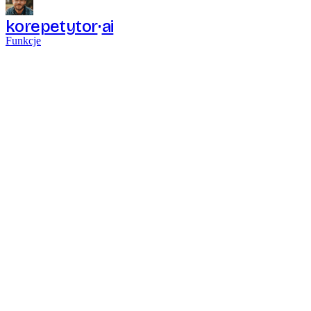
korepetytor
ai
Funkcje