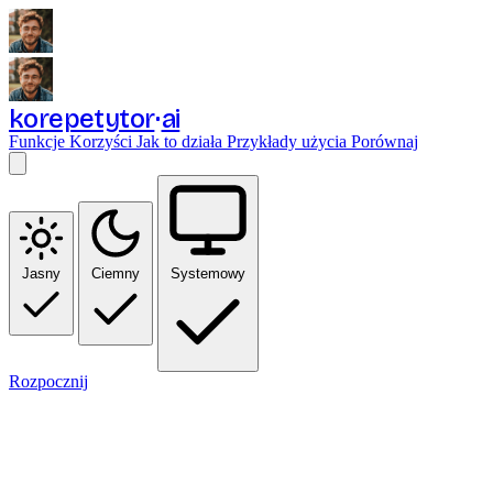
korepetytor
ai
Funkcje
Korzyści
Jak to działa
Przykłady użycia
Porównaj
Jasny
Ciemny
Systemowy
Rozpocznij