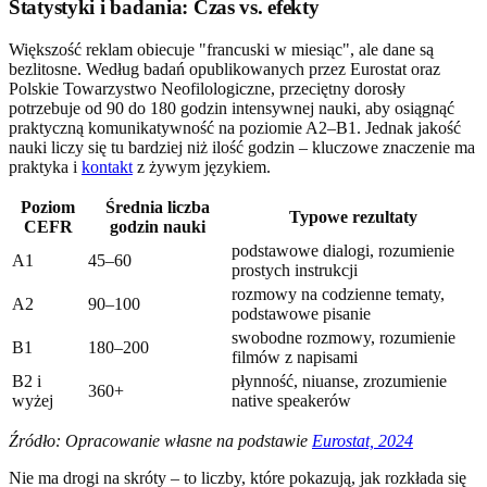
Statystyki i badania: Czas vs. efekty
Większość reklam obiecuje "francuski w miesiąc", ale dane są
bezlitosne. Według badań opublikowanych przez Eurostat oraz
Polskie Towarzystwo Neofilologiczne, przeciętny dorosły
potrzebuje od 90 do 180 godzin intensywnej nauki, aby osiągnąć
praktyczną komunikatywność na poziomie A2–B1. Jednak jakość
nauki liczy się tu bardziej niż ilość godzin – kluczowe znaczenie ma
praktyka i
kontakt
z żywym językiem.
Poziom
Średnia liczba
Typowe rezultaty
CEFR
godzin nauki
podstawowe dialogi, rozumienie
A1
45–60
prostych instrukcji
rozmowy na codzienne tematy,
A2
90–100
podstawowe pisanie
swobodne rozmowy, rozumienie
B1
180–200
filmów z napisami
B2 i
płynność, niuanse, zrozumienie
360+
wyżej
native speakerów
Źródło: Opracowanie własne na podstawie
Eurostat, 2024
Nie ma drogi na skróty – to liczby, które pokazują, jak rozkłada się