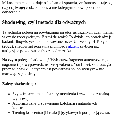
Mikro-immersion buduje osłuchanie i sprawia, że francuski staje się
częścią twojej codzienności, a nie kolejnym obowiązkiem do
odhaczenia.
Shadowing, czyli metoda dla odważnych
Ta technika polega na powtarzaniu na głos usłyszanych zdań niemal
w czasie rzeczywistym. Brzmi dziwnie? To działa, co potwierdzają
badania lingwistyczne opublikowane przez University of Tokyo
(2022): shadowing poprawia płynność i
akcent
szybciej niż
tradycyjne powtarzanie fraz z podręcznika.
Na czym polega shadowing? Wybierasz fragment autentycznego
nagrania (np. wypowiedź native speakera z YouTube), słuchasz go
przez słuchawki i natychmiast powtarzasz to, co słyszysz – nie
martwiąc się o błędy.
Zalety shadowingu:
Szybkie przełamanie bariery mówienia i oswajanie z realną
wymową.
Automatyczne przyswajanie kolokacji i naturalnych
konstrukcji.
Trening koncentracji i reakcji językowych pod presją czasu.