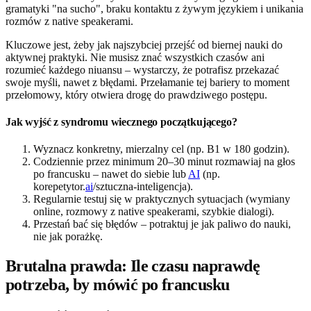
gramatyki "na sucho", braku kontaktu z żywym językiem i unikania
rozmów z native speakerami.
Kluczowe jest, żeby jak najszybciej przejść od biernej nauki do
aktywnej praktyki. Nie musisz znać wszystkich czasów ani
rozumieć każdego niuansu – wystarczy, że potrafisz przekazać
swoje myśli, nawet z błędami. Przełamanie tej bariery to moment
przełomowy, który otwiera drogę do prawdziwego postępu.
Jak wyjść z syndromu wiecznego początkującego?
Wyznacz konkretny, mierzalny cel (np. B1 w 180 godzin).
Codziennie przez minimum 20–30 minut rozmawiaj na głos
po francusku – nawet do siebie lub
AI
(np.
korepetytor.
ai
/sztuczna-inteligencja).
Regularnie testuj się w praktycznych sytuacjach (wymiany
online, rozmowy z native speakerami, szybkie dialogi).
Przestań bać się błędów – potraktuj je jak paliwo do nauki,
nie jak porażkę.
Brutalna prawda: Ile czasu naprawdę
potrzeba, by mówić po francusku