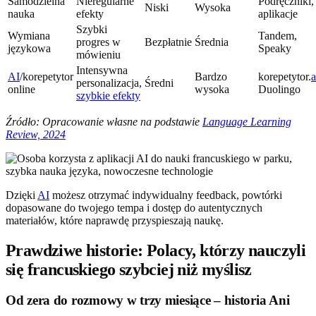
Samodzielna
Nieregularne
Podręczniki,
Niski
Wysoka
nauka
efekty
aplikacje
Szybki
Wymiana
Tandem,
progres w
Bezpłatnie
Średnia
językowa
Speaky
mówieniu
Intensywna
AI
/korepetytor
Bardzo
korepetytor.
a
personalizacja,
Średni
online
wysoka
Duolingo
szybkie efekty
Źródło: Opracowanie własne na podstawie
Language Learning
Review, 2024
Dzięki
AI
możesz otrzymać indywidualny feedback, powtórki
dopasowane do twojego tempa i dostęp do autentycznych
materiałów, które naprawdę przyspieszają naukę.
Prawdziwe historie: Polacy, którzy nauczyli
się francuskiego szybciej niż myślisz
Od zera do rozmowy w trzy miesiące – historia Ani