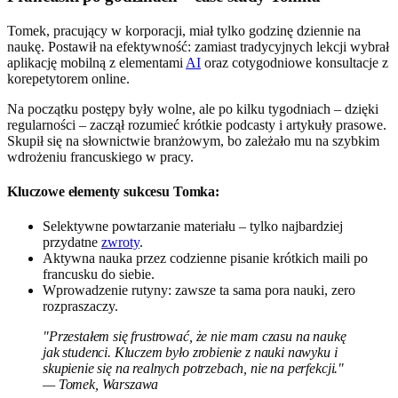
Tomek, pracujący w korporacji, miał tylko godzinę dziennie na
naukę. Postawił na efektywność: zamiast tradycyjnych lekcji wybrał
aplikację mobilną z elementami
AI
oraz cotygodniowe konsultacje z
korepetytorem online.
Na początku postępy były wolne, ale po kilku tygodniach – dzięki
regularności – zaczął rozumieć krótkie podcasty i artykuły prasowe.
Skupił się na słownictwie branżowym, bo zależało mu na szybkim
wdrożeniu francuskiego w pracy.
Kluczowe elementy sukcesu Tomka:
Selektywne powtarzanie materiału – tylko najbardziej
przydatne
zwroty
.
Aktywna nauka przez codzienne pisanie krótkich maili po
francusku do siebie.
Wprowadzenie rutyny: zawsze ta sama pora nauki, zero
rozpraszaczy.
"Przestałem się frustrować, że nie mam czasu na naukę
jak studenci. Kluczem było zrobienie z nauki nawyku i
skupienie się na realnych potrzebach, nie na perfekcji."
— Tomek, Warszawa