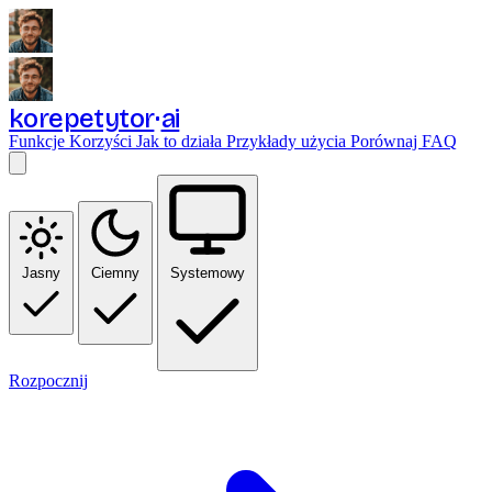
korepetytor
ai
Funkcje
Korzyści
Jak to działa
Przykłady użycia
Porównaj
FAQ
Jasny
Ciemny
Systemowy
Rozpocznij