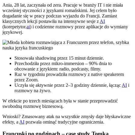
Ania, 28 lat, zaczynała od zera. Pracuje w branży IT i nie miała
wcześniej styczności z językami romańskimi. Jej celem było
dogadanie się w pracy podczas wyjazdu do Francji. Zamiast
klasycznych lekcji postawiła na intensywne sesje z
AI
(korepetytor.
ai
) i codzienne rozmowy przez aplikacje do wymiany
językowej.
Stosowała shadowing przez 15 minut dziennie.
Przechodziła przez mikro-immersion – 90% dnia to
obcowanie z językiem: radio, podcasty, filmy.
Raz w tygodniu prowadziła rozmowy z native speakerem
przez Zoom.
Uczyła się aktywnie przez 2–3 godziny dziennie, łącząc
AI
i
rozmowy na żywo.
W efekcie po trzech miesiącach była w stanie przeprowadzić
swobodną rozmowę biznesową.
Wnioski? Zmasowany atak na wszystkie zmysły daje błyskawiczne
efekty, a
AI
pozwala ominąć tradycyjne ograniczenia.
Francuski po godzinach – case study Tomka