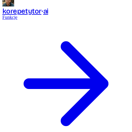
korepetytor
ai
Funkcje