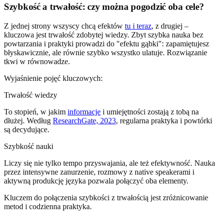
Szybkość a trwałość: czy można pogodzić oba cele?
Z jednej strony wszyscy chcą efektów
tu i teraz
, z drugiej –
kluczowa jest trwałość zdobytej wiedzy. Zbyt szybka nauka bez
powtarzania i praktyki prowadzi do "efektu gąbki": zapamiętujesz
błyskawicznie, ale równie szybko wszystko ulatuje. Rozwiązanie
tkwi w równowadze.
Wyjaśnienie pojęć kluczowych:
Trwałość wiedzy
To stopień, w jakim
informacje
i umiejętności zostają z tobą na
dłużej. Według
ResearchGate, 2023
, regularna praktyka i powtórki
są decydujące.
Szybkość nauki
Liczy się nie tylko tempo przyswajania, ale też efektywność. Nauka
przez intensywne zanurzenie, rozmowy z native speakerami i
aktywną produkcję języka pozwala połączyć oba elementy.
Kluczem do połączenia szybkości z trwałością jest zróżnicowanie
metod i codzienna praktyka.