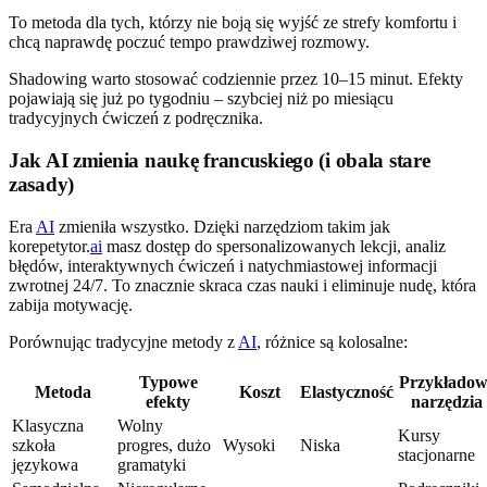
To metoda dla tych, którzy nie boją się wyjść ze strefy komfortu i
chcą naprawdę poczuć tempo prawdziwej rozmowy.
Shadowing warto stosować codziennie przez 10–15 minut. Efekty
pojawiają się już po tygodniu – szybciej niż po miesiącu
tradycyjnych ćwiczeń z podręcznika.
Jak AI zmienia naukę francuskiego (i obala stare
zasady)
Era
AI
zmieniła wszystko. Dzięki narzędziom takim jak
korepetytor.
ai
masz dostęp do spersonalizowanych lekcji, analiz
błędów, interaktywnych ćwiczeń i natychmiastowej informacji
zwrotnej 24/7. To znacznie skraca czas nauki i eliminuje nudę, która
zabija motywację.
Porównując tradycyjne metody z
AI
, różnice są kolosalne:
Typowe
Przykładow
Metoda
Koszt
Elastyczność
efekty
narzędzia
Klasyczna
Wolny
Kursy
szkoła
progres, dużo
Wysoki
Niska
stacjonarne
językowa
gramatyki