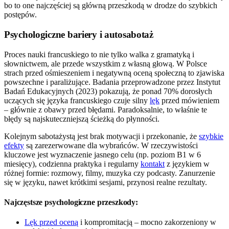
bo to one najczęściej są główną przeszkodą w drodze do szybkich
postępów.
Psychologiczne bariery i autosabotaż
Proces nauki francuskiego to nie tylko walka z gramatyką i
słownictwem, ale przede wszystkim z własną głową. W Polsce
strach przed ośmieszeniem i negatywną oceną społeczną to zjawiska
powszechne i paraliżujące. Badania przeprowadzone przez Instytut
Badań Edukacyjnych (2023) pokazują, że ponad 70% dorosłych
uczących się języka francuskiego czuje silny
lęk
przed mówieniem
– głównie z obawy przed błędami. Paradoksalnie, to właśnie te
błędy są najskuteczniejszą ścieżką do płynności.
Kolejnym sabotażystą jest brak motywacji i przekonanie, że
szybkie
efekty
są zarezerwowane dla wybrańców. W rzeczywistości
kluczowe jest wyznaczenie jasnego celu (np. poziom B1 w 6
miesięcy), codzienna praktyka i regularny
kontakt
z językiem w
różnej formie: rozmowy, filmy, muzyka czy podcasty. Zanurzenie
się w języku, nawet krótkimi sesjami, przynosi realne rezultaty.
Najczęstsze psychologiczne przeszkody:
Lęk przed oceną
i kompromitacją – mocno zakorzeniony w