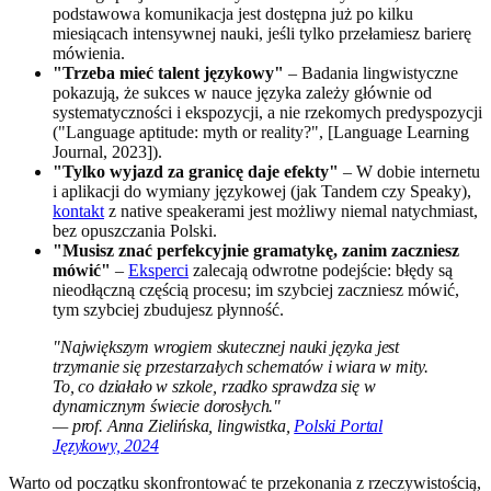
podstawowa komunikacja jest dostępna już po kilku
miesiącach intensywnej nauki, jeśli tylko przełamiesz barierę
mówienia.
"Trzeba mieć talent językowy"
– Badania lingwistyczne
pokazują, że sukces w nauce języka zależy głównie od
systematyczności i ekspozycji, a nie rzekomych predyspozycji
("Language aptitude: myth or reality?", [Language Learning
Journal, 2023]).
"Tylko wyjazd za granicę daje efekty"
– W dobie internetu
i aplikacji do wymiany językowej (jak Tandem czy Speaky),
kontakt
z native speakerami jest możliwy niemal natychmiast,
bez opuszczania Polski.
"Musisz znać perfekcyjnie gramatykę, zanim zaczniesz
mówić"
–
Eksperci
zalecają odwrotne podejście: błędy są
nieodłączną częścią procesu; im szybciej zaczniesz mówić,
tym szybciej zbudujesz płynność.
"Największym wrogiem skutecznej nauki języka jest
trzymanie się przestarzałych schematów i wiara w mity.
To, co działało w szkole, rzadko sprawdza się w
dynamicznym świecie dorosłych."
— prof. Anna Zielińska, lingwistka,
Polski Portal
Językowy, 2024
Warto od początku skonfrontować te przekonania z rzeczywistością,