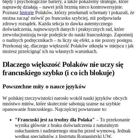
błędy i psychologiczne bariery, a także pokażemy strategie, które
naprawdę działają – nawet jeśli brzmią nieco kontrowersyjnie.
Poznasz
historie
Polaków, którzy przełamali schematy i pokazali, że
można zacząć mówić po francusku szybciej, niż podpowiada
zdrowy rozsądek. Każda sekcja to dawka autentycznego
doświadczenia, najnowszych danych i praktycznych rad, które
zrewolucjonizują twoje podejście do nauki francuskiego. Zapomnij
o nudnych podręcznikach – tu liczy się efekt, a nie pozory postępu.
Przekonaj się, dlaczego większość Polaków utknęła w miejscu i jak
możesz prześcignąć ich na własnych warunkach.
Dlaczego większość Polaków nie uczy się
francuskiego szybko (i co ich blokuje)
Powszechne mity o nauce języków
W polskiej rzeczywistości narosło wokół nauki języków obcych
mnóstwo mitów, które skutecznie sabotują szanse na szybkie
opanowanie francuskiego. Najczęściej powtarzane to:
"Francuski jest za trudny dla Polaka"
– To przekonanie
wynika głównie z braku doświadczenia z naturalnym
osłuchaniem i nadmiernego strachu przed wymową. Jednak
według specjalistów z Instytutu Romanistyki UW,