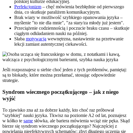
polskiej kulturze edukacyjnej.
Perfekcjonizm
– chęć mówienia bezbłędnie od pierwszego
dnia, co skutkuje paraliżem komunikacyjnym.
Brak wiary w możliwość szybkiego opanowania języka –
myślenie "to nie dla mnie", "za stary/za młody już jestem".
Przeciążenie codziennością i poczucie braku czasu – skutkuje
ciągłym odkładaniem nauki na później.
Słaba
motywacja
wewnętrzna, nastawienie na przetrwanie
lekcji zamiast autentycznej ciekawości.
Jeśli rozpoznajesz u siebie choć jeden z tych problemów, pamiętaj:
są to blokady, które można przełamać, stosując odpowiednie
strategie.
Syndrom wiecznego początkującego – jak z niego
wyjść
To zjawisko zna aż za dobrze każdy, kto choć raz próbował
"szybkiej" nauki języka. Tkwisz na poziomie A2 od lat, poznajesz
w kółko te
same
słówka, ale bariera mówienia wciąż nie pęka. Skąd
bierze się syndrom wiecznego początkującego? Najczęściej z
powielania nieefektywnych schematów: zbyt długiego uczenia się