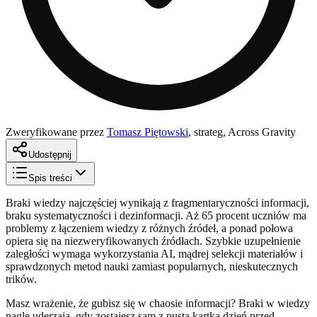
Zweryfikowane przez
Tomasz Piętowski
,
strateg, Across Gravity
Udostępnij
Spis treści
Braki wiedzy najczęściej wynikają z fragmentaryczności informacji,
braku systematyczności i dezinformacji. Aż 65 procent uczniów ma
problemy z łączeniem wiedzy z różnych źródeł, a ponad połowa
opiera się na niezweryfikowanych źródłach. Szybkie uzupełnienie
zaległości wymaga wykorzystania AI, mądrej selekcji materiałów i
sprawdzonych metod nauki zamiast popularnych, nieskutecznych
trików.
Masz wrażenie, że gubisz się w chaosie informacji? Braki w wiedzy
nagle uderzają, gdy zostajesz sam z pustą kartką dzień przed