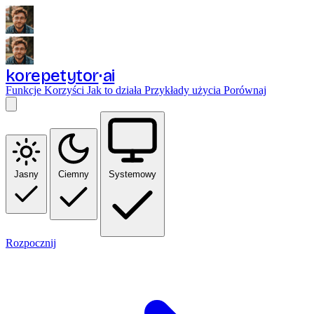
korepetytor
ai
Funkcje
Korzyści
Jak to działa
Przykłady użycia
Porównaj
Jasny
Ciemny
Systemowy
Rozpocznij