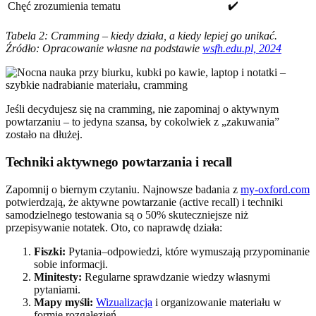
✔️
Chęć zrozumienia tematu
Tabela 2: Cramming – kiedy działa, a kiedy lepiej go unikać.
Źródło: Opracowanie własne na podstawie
wsfh.edu.pl, 2024
Jeśli decydujesz się na cramming, nie zapominaj o aktywnym
powtarzaniu – to jedyna szansa, by cokolwiek z „zakuwania”
zostało na dłużej.
Techniki aktywnego powtarzania i recall
Zapomnij o biernym czytaniu. Najnowsze badania z
my-oxford.com
potwierdzają, że aktywne powtarzanie (active recall) i techniki
samodzielnego testowania są o 50% skuteczniejsze niż
przepisywanie notatek. Oto, co naprawdę działa:
Fiszki:
Pytania–odpowiedzi, które wymuszają przypominanie
sobie informacji.
Minitesty:
Regularne sprawdzanie wiedzy własnymi
pytaniami.
Mapy myśli:
Wizualizacja
i organizowanie materiału w
formie rozgałęzień.