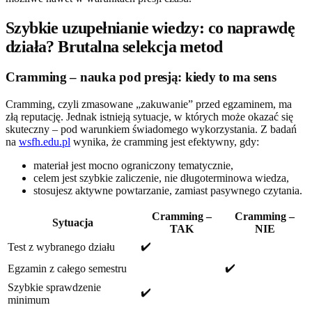
Szybkie uzupełnianie wiedzy: co naprawdę
działa? Brutalna selekcja metod
Cramming – nauka pod presją: kiedy to ma sens
Cramming, czyli zmasowane „zakuwanie” przed egzaminem, ma
złą reputację. Jednak istnieją sytuacje, w których może okazać się
skuteczny – pod warunkiem świadomego wykorzystania. Z badań
na
wsfh.edu.pl
wynika, że cramming jest efektywny, gdy:
materiał jest mocno ograniczony tematycznie,
celem jest szybkie zaliczenie, nie długoterminowa wiedza,
stosujesz aktywne powtarzanie, zamiast pasywnego czytania.
Cramming –
Cramming –
Sytuacja
TAK
NIE
✔️
Test z wybranego działu
✔️
Egzamin z całego semestru
Szybkie sprawdzenie
✔️
minimum