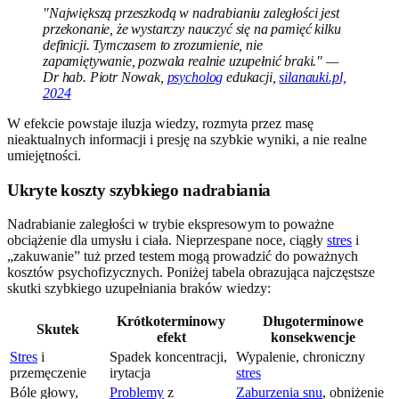
"Największą przeszkodą w nadrabianiu zaległości jest
przekonanie, że wystarczy nauczyć się na pamięć kilku
definicji. Tymczasem to zrozumienie, nie
zapamiętywanie, pozwala realnie uzupełnić braki." —
Dr hab. Piotr Nowak,
psycholog
edukacji,
silanauki.pl,
2024
W efekcie powstaje iluzja wiedzy, rozmyta przez masę
nieaktualnych informacji i presję na szybkie wyniki, a nie realne
umiejętności.
Ukryte koszty szybkiego nadrabiania
Nadrabianie zaległości w trybie ekspresowym to poważne
obciążenie dla umysłu i ciała. Nieprzespane noce, ciągły
stres
i
„zakuwanie” tuż przed testem mogą prowadzić do poważnych
kosztów psychofizycznych. Poniżej tabela obrazująca najczęstsze
skutki szybkiego uzupełniania braków wiedzy:
Krótkoterminowy
Długoterminowe
Skutek
efekt
konsekwencje
Stres
i
Spadek koncentracji,
Wypalenie, chroniczny
przemęczenie
irytacja
stres
Bóle głowy,
Problemy
z
Zaburzenia snu
, obniżenie