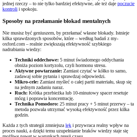
jednej rzeczy – to nie tylko bardziej efektywne, ale też daje
poczucie
kontroli
i spokoju.
Sposoby na przełamanie blokad mentalnych
Nie musisz być geniuszem, by przełamać własne blokady. Istnieje
kilka sprawdzonych sposobów, które – według badań z my-
oxford.com – realnie zwiększają efektywność szybkiego
nadrabiania wiedzy:
Techniki oddechowe:
5 minut świadomego oddychania
obniża poziom kortyzolu, czyli hormonu stresu.
Aktywne powtarzanie:
Zamiast czytać w kółko to samo,
zadawaj sobie pytania i sprawdzaj odpowiedzi.
Mikro-cele:
Zamiast myśleć o całej partii materiału, skup się
na jednym zadaniu naraz.
Ruch:
Krótka przebieżka lub 10-minutowy spacer resetuje
mózg i poprawia koncentrację.
Technika Pomodoro:
25 minut pracy + 5 minut przerwy – ta
metoda pozwala utrzymać wysoką efektywność przez kilka
godzin.
Każda z tych strategii zmniejsza
lęk
i przywraca realny wpływ na
proces nauki, a dzięki temu uzupełnianie braków wiedzy staje się
możliwe nawet w warunkach presji czasu.