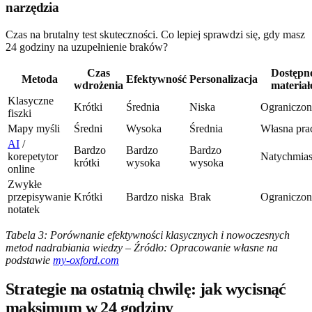
narzędzia
Czas na brutalny test skuteczności. Co lepiej sprawdzi się, gdy masz
24 godziny na uzupełnienie braków?
Czas
Dostępn
Metoda
Efektywność
Personalizacja
wdrożenia
materia
Klasyczne
Krótki
Średnia
Niska
Ograniczon
fiszki
Mapy myśli
Średni
Wysoka
Średnia
Własna pra
AI
/
Bardzo
Bardzo
Bardzo
korepetytor
Natychmia
krótki
wysoka
wysoka
online
Zwykłe
przepisywanie
Krótki
Bardzo niska
Brak
Ograniczon
notatek
Tabela 3: Porównanie efektywności klasycznych i nowoczesnych
metod nadrabiania wiedzy – Źródło: Opracowanie własne na
podstawie
my-oxford.com
Strategie na ostatnią chwilę: jak wycisnąć
maksimum w 24 godziny