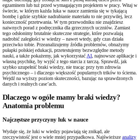
egzaminem lub tuż przed wymagającym projektem w pracy. Witaj w
świecie, w którym każda luka w nauce zamienia się w tykającą
bombę i gdzie szybkie nadrabianie materiału to nie przywilej, lecz
konieczność przetrwania. W tym przewodniku nie znajdziesz
naiwnych porad z podręcznika dla grzecznych uczniów. Zamiast
tego odsłonimy brutalnie skuteczne strategie, które pozwalają
nadrobić zaległości w wiedzy – nawet wtedy, gdy czas działa
przeciwko tobie. Przeanalizujemy źródła problemów, obnażymy
pułapki polskiej edukacji, przetestujemy bezwzględne metody
nauki, a także pokażemy, jak wykorzystać
AI
, najnowsze aplikacje i
własną psychikę, by wyjść z tego starcia z tarczą. Sprawdź, jak
szybko uzupełnić braki wiedzy, nie tracąc przy tym zdrowia
psychicznego – i dlaczego większość popularnych trików to ściema.
Wejdź na wyższy poziom skuteczności, bazując na sprawdzonych
danych i realnych case’ach.
Dlaczego w ogóle mamy braki wiedzy?
Anatomia problemu
Najczęstsze przyczyny luk w nauce
Wydaje się, że luki w wiedzy pojawiają się znikąd, ale
rzeczywistość jest o wiele mniej przypadkowa. Najświeższe
analizy