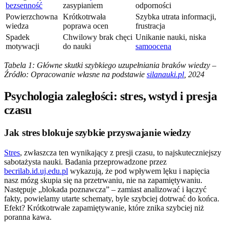
bezsenność
zasypianiem
odporności
Powierzchowna
Krótkotrwała
Szybka utrata informacji,
wiedza
poprawa ocen
frustracja
Spadek
Chwilowy brak chęci
Unikanie nauki, niska
motywacji
do nauki
samoocena
Tabela 1: Główne skutki szybkiego uzupełniania braków wiedzy –
Źródło: Opracowanie własne na podstawie
silanauki.pl
, 2024
Psychologia zaległości: stres, wstyd i presja
czasu
Jak stres blokuje szybkie przyswajanie wiedzy
Stres
, zwłaszcza ten wynikający z presji czasu, to najskuteczniejszy
sabotażysta nauki. Badania przeprowadzone przez
becrilab.id.uj.edu.pl
wykazują, że pod wpływem lęku i napięcia
nasz mózg skupia się na przetrwaniu, nie na zapamiętywaniu.
Następuje „blokada poznawcza” – zamiast analizować i łączyć
fakty, powielamy utarte schematy, byle szybciej dotrwać do końca.
Efekt? Krótkotrwałe zapamiętywanie, które znika szybciej niż
poranna kawa.