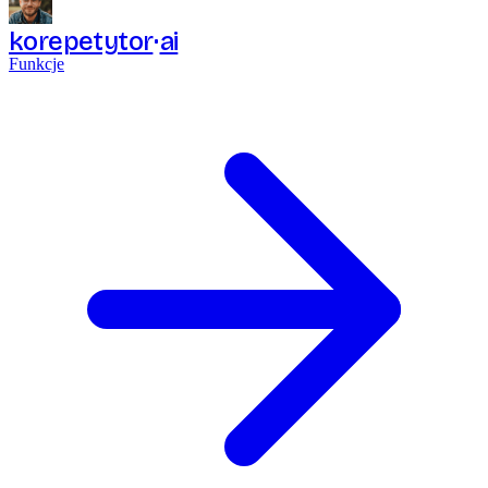
korepetytor
ai
Funkcje