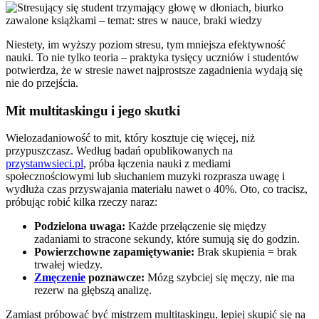
Niestety, im wyższy poziom stresu, tym mniejsza efektywność
nauki. To nie tylko teoria – praktyka tysięcy uczniów i studentów
potwierdza, że w stresie nawet najprostsze zagadnienia wydają się
nie do przejścia.
Mit multitaskingu i jego skutki
Wielozadaniowość to mit, który kosztuje cię więcej, niż
przypuszczasz. Według badań opublikowanych na
przystanwsieci.pl
, próba łączenia nauki z mediami
społecznościowymi lub słuchaniem muzyki rozprasza uwagę i
wydłuża czas przyswajania materiału nawet o 40%. Oto, co tracisz,
próbując robić kilka rzeczy naraz:
Podzielona uwaga:
Każde przełączenie się między
zadaniami to stracone sekundy, które sumują się do godzin.
Powierzchowne zapamiętywanie:
Brak skupienia = brak
trwałej wiedzy.
Zmęczenie
poznawcze:
Mózg szybciej się męczy, nie ma
rezerw na głębszą analizę.
Zamiast próbować być mistrzem multitaskingu, lepiej skupić się na