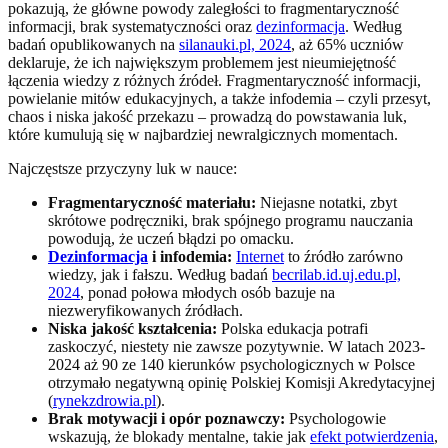
pokazują, że główne powody zaległości to fragmentaryczność
informacji, brak systematyczności oraz
dezinformacja
. Według
badań opublikowanych na
silanauki.pl, 2024
, aż 65% uczniów
deklaruje, że ich największym problemem jest nieumiejętność
łączenia wiedzy z różnych źródeł. Fragmentaryczność informacji,
powielanie mitów edukacyjnych, a także infodemia – czyli przesyt,
chaos i niska jakość przekazu – prowadzą do powstawania luk,
które kumulują się w najbardziej newralgicznych momentach.
Najczęstsze przyczyny luk w nauce:
Fragmentaryczność materiału:
Niejasne notatki, zbyt
skrótowe podręczniki, brak spójnego programu nauczania
powodują, że uczeń błądzi po omacku.
Dezinformacja
i infodemia:
Internet
to źródło zarówno
wiedzy, jak i fałszu. Według badań
becrilab.id.uj.edu.pl,
2024
, ponad połowa młodych osób bazuje na
niezweryfikowanych źródłach.
Niska jakość kształcenia:
Polska edukacja potrafi
zaskoczyć, niestety nie zawsze pozytywnie. W latach 2023-
2024 aż 90 ze 140 kierunków psychologicznych w Polsce
otrzymało negatywną opinię Polskiej Komisji Akredytacyjnej
(
rynekzdrowia.pl
).
Brak motywacji i opór poznawczy:
Psychologowie
wskazują, że blokady mentalne, takie jak
efekt potwierdzenia
,