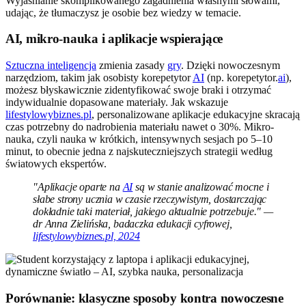
Wyjaśnianie skomplikowanego zagadnienia własnymi słowami,
udając, że tłumaczysz je osobie bez wiedzy w temacie.
AI, mikro-nauka i aplikacje wspierające
Sztuczna inteligencja
zmienia zasady
gry
. Dzięki nowoczesnym
narzędziom, takim jak osobisty korepetytor
AI
(np. korepetytor.
ai
),
możesz błyskawicznie zidentyfikować swoje braki i otrzymać
indywidualnie dopasowane materiały. Jak wskazuje
lifestylowybiznes.pl
, personalizowane aplikacje edukacyjne skracają
czas potrzebny do nadrobienia materiału nawet o 30%. Mikro-
nauka, czyli nauka w krótkich, intensywnych sesjach po 5–10
minut, to obecnie jedna z najskuteczniejszych strategii według
światowych ekspertów.
"Aplikacje oparte na
AI
są w stanie analizować mocne i
słabe strony ucznia w czasie rzeczywistym, dostarczając
dokładnie taki materiał, jakiego aktualnie potrzebuje." —
dr Anna Zielińska, badaczka edukacji cyfrowej,
lifestylowybiznes.pl, 2024
Porównanie: klasyczne sposoby kontra nowoczesne