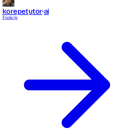
korepetytor
ai
Funkcje