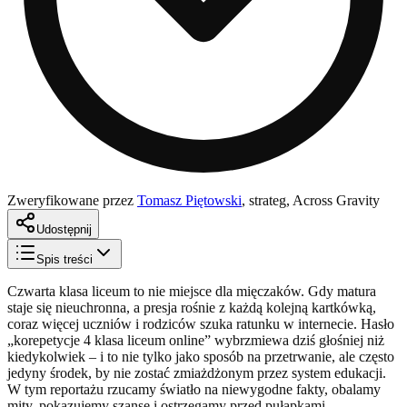
Zweryfikowane przez
Tomasz Piętowski
,
strateg, Across Gravity
Udostępnij
Spis treści
Czwarta klasa liceum to nie miejsce dla mięczaków. Gdy matura
staje się nieuchronna, a presja rośnie z każdą kolejną kartkówką,
coraz więcej uczniów i rodziców szuka ratunku w internecie. Hasło
„korepetycje 4 klasa liceum online” wybrzmiewa dziś głośniej niż
kiedykolwiek – i to nie tylko jako sposób na przetrwanie, ale często
jedyny środek, by nie zostać zmiażdżonym przez system edukacji.
W tym reportażu rzucamy światło na niewygodne fakty, obalamy
mity, pokazujemy szanse i ostrzegamy przed pułapkami