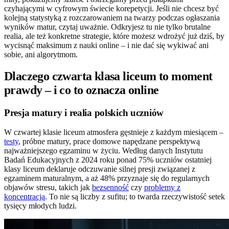
czyhającymi w cyfrowym świecie korepetycji. Jeśli nie chcesz być
kolejną statystyką z rozczarowaniem na twarzy podczas ogłaszania
wyników matur, czytaj uważnie. Odkryjesz tu nie tylko brutalne
realia, ale też konkretne strategie, które możesz wdrożyć już dziś, by
wycisnąć maksimum z nauki online – i nie dać się wykiwać ani
sobie, ani algorytmom.
Dlaczego czwarta klasa liceum to moment
prawdy – i co to oznacza online
Presja matury i realia polskich uczniów
W czwartej klasie liceum atmosfera gęstnieje z każdym miesiącem –
testy
, próbne matury, prace domowe napędzane perspektywą
najważniejszego egzaminu w życiu. Według danych Instytutu
Badań Edukacyjnych z 2024 roku ponad 75% uczniów ostatniej
klasy liceum deklaruje odczuwanie silnej presji związanej z
egzaminem maturalnym, a aż 48% przyznaje się do regularnych
objawów stresu, takich jak
bezsenność
czy
problemy z
koncentracją
. To nie są liczby z sufitu; to twarda rzeczywistość setek
tysięcy młodych ludzi.