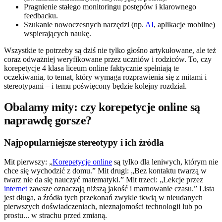
Pragnienie stałego monitoringu postępów i klarownego
feedbacku.
Szukanie nowoczesnych narzędzi (np.
AI
, aplikacje mobilne)
wspierających naukę.
Wszystkie te potrzeby są dziś nie tylko głośno artykułowane, ale też
coraz odważniej weryfikowane przez uczniów i rodziców. To, czy
korepetycje 4 klasa liceum online faktycznie spełniają te
oczekiwania, to temat, który wymaga rozprawienia się z mitami i
stereotypami – i temu poświęcony będzie kolejny rozdział.
Obalamy mity: czy korepetycje online są
naprawdę gorsze?
Najpopularniejsze stereotypy i ich źródła
Mit pierwszy: „
Korepetycje online
są tylko dla leniwych, którym nie
chce się wychodzić z domu.” Mit drugi: „Bez kontaktu twarzą w
twarz nie da się nauczyć matematyki.” Mit trzeci: „Lekcje przez
internet
zawsze oznaczają niższą jakość i marnowanie czasu.” Lista
jest długa, a źródła tych przekonań zwykle tkwią w nieudanych
pierwszych doświadczeniach, nieznajomości technologii lub po
prostu... w strachu przed zmianą.