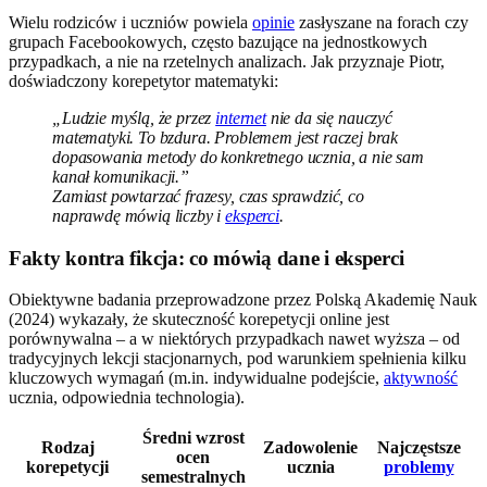
Wielu rodziców i uczniów powiela
opinie
zasłyszane na forach czy
grupach Facebookowych, często bazujące na jednostkowych
przypadkach, a nie na rzetelnych analizach. Jak przyznaje Piotr,
doświadczony korepetytor matematyki:
„Ludzie myślą, że przez
internet
nie da się nauczyć
matematyki. To bzdura. Problemem jest raczej brak
dopasowania metody do konkretnego ucznia, a nie sam
kanał komunikacji.”
Zamiast powtarzać frazesy, czas sprawdzić, co
naprawdę mówią liczby i
eksperci
.
Fakty kontra fikcja: co mówią dane i eksperci
Obiektywne badania przeprowadzone przez Polską Akademię Nauk
(2024) wykazały, że skuteczność korepetycji online jest
porównywalna – a w niektórych przypadkach nawet wyższa – od
tradycyjnych lekcji stacjonarnych, pod warunkiem spełnienia kilku
kluczowych wymagań (m.in. indywidualne podejście,
aktywność
ucznia, odpowiednia technologia).
Średni wzrost
Rodzaj
Zadowolenie
Najczęstsze
ocen
korepetycji
ucznia
problemy
semestralnych