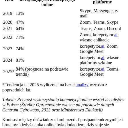
platformy
online
Skype, Messenger, e-
2019
13%
mail
2020
47%
Zoom, Teams, Skype
2021
64%
Teams, Zoom, Discord
Zoom, korepetytor.
ai
,
2022
71%
własne aplikacje
korepetytor.
ai
, Zoom,
2023
74%
Google Meet
korepetytor.
ai
, własne
2024
81%
platformy szkolne
84% (prognoza na podstawie
korepetytor.
ai
, Teams,
2025*
trendu)
Google Meet
*Tendencja na 2025 wyliczona na bazie
analizy
wzrostu z
poprzednich lat.
Tabela: Przyrost wykorzystania korepetycji online wśród licealistów
w Polsce (Źródło: Opracowanie własne na podstawie danych
Centrum Cyfrowego, 2023 oraz Ministerstwa Edukacji)
Kontrast między doświadczeniami przed- i postpandemicznymi jest
brutalny: kiedyś nauka online była dodatkiem, dziś staje się