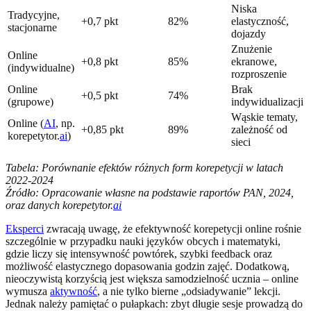
Niska
Tradycyjne,
+0,7 pkt
82%
elastyczność,
stacjonarne
dojazdy
Znużenie
Online
+0,8 pkt
85%
ekranowe,
(indywidualne)
rozproszenie
Online
Brak
+0,5 pkt
74%
(grupowe)
indywidualizacji
Wąskie tematy,
Online (
AI
, np.
+0,85 pkt
89%
zależność od
korepetytor.
ai
)
sieci
Tabela: Porównanie efektów różnych form korepetycji w latach
2022-2024
Źródło: Opracowanie własne na podstawie raportów PAN, 2024,
oraz danych korepetytor.
ai
Eksperci
zwracają uwagę, że efektywność korepetycji online rośnie
szczególnie w przypadku nauki języków obcych i matematyki,
gdzie liczy się intensywność powtórek, szybki feedback oraz
możliwość elastycznego dopasowania godzin zajęć. Dodatkową,
nieoczywistą korzyścią jest większa samodzielność ucznia – online
wymusza
aktywność
, a nie tylko bierne „odsiadywanie” lekcji.
Jednak należy pamiętać o pułapkach: zbyt długie sesje prowadzą do