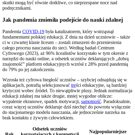
skutki mogą być równie dotkliwe, co nieprzespane noce nad
podręcznikami.
Jak pandemia zmieniła podejście do nauki zdalnej
Pandemia
COVID-19
była katalizatorem, który wstrząsnął
fundamentami polskiej edukacji. Z dnia na dzień uczniowie – także
ci w czwartej klasie liceum – zostali zmuszeni do przeniesienia
całego procesu nauczania do sieci. Według badań Centrum
Cyfrowego (2023), aż 96% licealistów korzystało w tym okresie z
narzędzi do nauki online, a odsetek uczniów deklarujących „dobrą
znajomość” platform edukacyjnych wzrósł z 28% przed pandemią
do 79% po jej zakończeniu.
Wzrosła też cyfrowa biegłość uczniów – szybciej odnajdują się w
aplikacjach, potrafią selekcjonować
tre
ści edukacyjne, są bardziej
krytyczni wobec źródeł. To niewątpliwie plusy. Jednak normalizacja
edukacji zdalnej ma także drugie, mniej wygodne oblicze:
wypalenie ekranowe, spadek motywacji,
samotność
. Paradoksalnie,
coraz więcej uczniów deklaruje dziś niechęć do powrotu wyłącznie
do stacjonarnego modelu nauczania, ale jednocześnie narzeka na
brak kontaktu z żywym człowiekiem.
Odsetek uczniów
Najpopularniejsze
Rok
korzystających z korepetycji