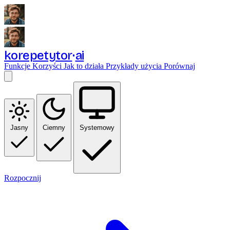
korepetytor
ai
Funkcje
Korzyści
Jak to działa
Przykłady użycia
Porównaj
Jasny
Ciemny
Systemowy
Rozpocznij