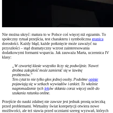
Nie można ukryć: matura to w Polsce coś więcej niż egzamin. To
społeczny rytuał przejścia, test charakteru i symboliczna
granica
dorosłości. Każdy błąd, każde potknięcie może zaważyć na
przyszłości – stąd dramatyczny wzrost zainteresowania
dodatkowymi formami wsparcia. Jak zauważa Marta, uczennica IV
klasy:
„W czwartej klasie wszystko liczy się podwójnie. Nawet
drobna zaległość może zamienić się w lawinę
problemów.”
Ten cytat to nie tylko głos jednej osoby. Podobne
opinie
pojawiają się w setkach wywiadów i ankiet. To właśnie
nagromadzenie tych
lęk
ów skłania coraz więcej osób do
szukania ratunku online.
Przejście do nauki zdalnej nie zawsze jest jednak prostą ucieczką
przed problemami. Wirtualny świat korepetycji otwiera nowe
możliwości, ale też stawia przed uczniami szereg wyzwań, których