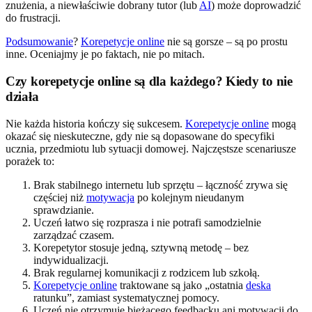
znużenia, a niewłaściwie dobrany tutor (lub
AI
) może doprowadzić
do frustracji.
Podsumowanie
?
Korepetycje online
nie są gorsze – są po prostu
inne. Oceniajmy je po faktach, nie po mitach.
Czy korepetycje online są dla każdego? Kiedy to nie
działa
Nie każda historia kończy się sukcesem.
Korepetycje online
mogą
okazać się nieskuteczne, gdy nie są dopasowane do specyfiki
ucznia, przedmiotu lub sytuacji domowej. Najczęstsze scenariusze
porażek to:
Brak stabilnego internetu lub sprzętu – łączność zrywa się
częściej niż
motywacja
po kolejnym nieudanym
sprawdzianie.
Uczeń łatwo się rozprasza i nie potrafi samodzielnie
zarządzać czasem.
Korepetytor stosuje jedną, sztywną metodę – bez
indywidualizacji.
Brak regularnej komunikacji z rodzicem lub szkołą.
Korepetycje online
traktowane są jako „ostatnia
deska
ratunku”, zamiast systematycznej pomocy.
Uczeń nie otrzymuje bieżącego feedbacku ani motywacji do