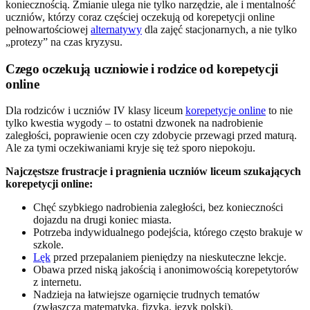
koniecznością. Zmianie ulega nie tylko narzędzie, ale i mentalność
uczniów, którzy coraz częściej oczekują od korepetycji online
pełnowartościowej
alternatywy
dla zajęć stacjonarnych, a nie tylko
„protezy” na czas kryzysu.
Czego oczekują uczniowie i rodzice od korepetycji
online
Dla rodziców i uczniów IV klasy liceum
korepetycje online
to nie
tylko kwestia wygody – to ostatni dzwonek na nadrobienie
zaległości, poprawienie ocen czy zdobycie przewagi przed maturą.
Ale za tymi oczekiwaniami kryje się też sporo niepokoju.
Najczęstsze frustracje i pragnienia uczniów liceum szukających
korepetycji online:
Chęć szybkiego nadrobienia zaległości, bez konieczności
dojazdu na drugi koniec miasta.
Potrzeba indywidualnego podejścia, którego często brakuje w
szkole.
Lęk
przed przepalaniem pieniędzy na nieskuteczne lekcje.
Obawa przed niską jakością i anonimowością korepetytorów
z internetu.
Nadzieja na łatwiejsze ogarnięcie trudnych tematów
(zwłaszcza matematyka, fizyka, język polski).