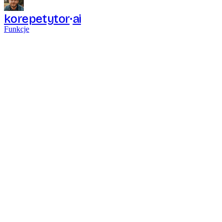
korepetytor
ai
Funkcje