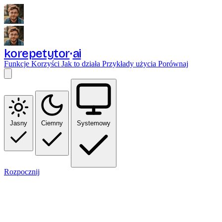
korepetytor
ai
Funkcje
Korzyści
Jak to działa
Przykłady użycia
Porównaj
Jasny
Ciemny
Systemowy
Rozpocznij