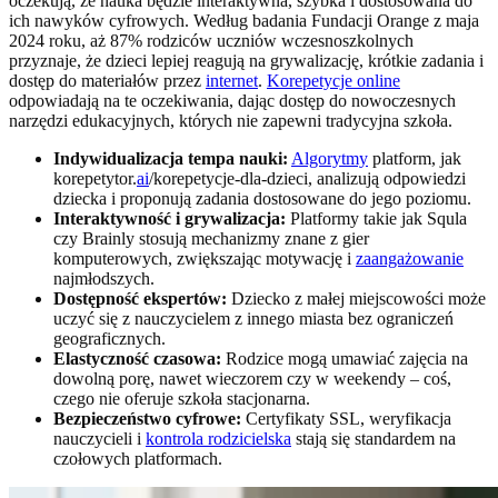
oczekują, że nauka będzie interaktywna, szybka i dostosowana do
ich nawyków cyfrowych. Według badania Fundacji Orange z maja
2024 roku, aż 87% rodziców uczniów wczesnoszkolnych
przyznaje, że dzieci lepiej reagują na grywalizację, krótkie zadania i
dostęp do materiałów przez
internet
.
Korepetycje online
odpowiadają na te oczekiwania, dając dostęp do nowoczesnych
narzędzi edukacyjnych, których nie zapewni tradycyjna szkoła.
Indywidualizacja tempa nauki:
Algorytmy
platform, jak
korepetytor.
ai
/korepetycje-dla-dzieci, analizują odpowiedzi
dziecka i proponują zadania dostosowane do jego poziomu.
Interaktywność i grywalizacja:
Platformy takie jak Squla
czy Brainly stosują mechanizmy znane z gier
komputerowych, zwiększając motywację i
zaangażowanie
najmłodszych.
Dostępność ekspertów:
Dziecko z małej miejscowości może
uczyć się z nauczycielem z innego miasta bez ograniczeń
geograficznych.
Elastyczność czasowa:
Rodzice mogą umawiać zajęcia na
dowolną porę, nawet wieczorem czy w weekendy – coś,
czego nie oferuje szkoła stacjonarna.
Bezpieczeństwo cyfrowe:
Certyfikaty SSL, weryfikacja
nauczycieli i
kontrola rodzicielska
stają się standardem na
czołowych platformach.