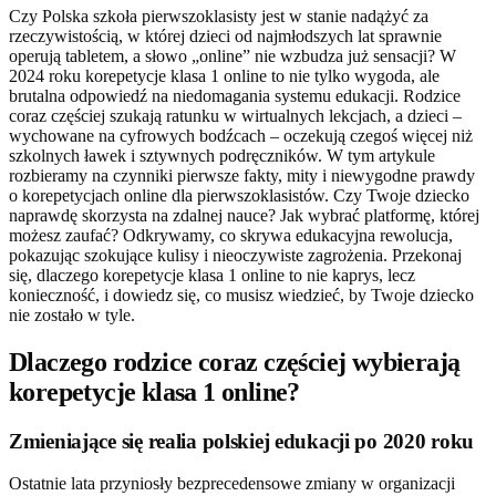
Czy Polska szkoła pierwszoklasisty jest w stanie nadążyć za
rzeczywistością, w której dzieci od najmłodszych lat sprawnie
operują tabletem, a słowo „online” nie wzbudza już sensacji? W
2024 roku korepetycje klasa 1 online to nie tylko wygoda, ale
brutalna odpowiedź na niedomagania systemu edukacji. Rodzice
coraz częściej szukają ratunku w wirtualnych lekcjach, a dzieci –
wychowane na cyfrowych bodźcach – oczekują czegoś więcej niż
szkolnych ławek i sztywnych podręczników. W tym artykule
rozbieramy na czynniki pierwsze fakty, mity i niewygodne prawdy
o korepetycjach online dla pierwszoklasistów. Czy Twoje dziecko
naprawdę skorzysta na zdalnej nauce? Jak wybrać platformę, której
możesz zaufać? Odkrywamy, co skrywa edukacyjna rewolucja,
pokazując szokujące kulisy i nieoczywiste zagrożenia. Przekonaj
się, dlaczego korepetycje klasa 1 online to nie kaprys, lecz
konieczność, i dowiedz się, co musisz wiedzieć, by Twoje dziecko
nie zostało w tyle.
Dlaczego rodzice coraz częściej wybierają
korepetycje klasa 1 online?
Zmieniające się realia polskiej edukacji po 2020 roku
Ostatnie lata przyniosły bezprecedensowe zmiany w organizacji