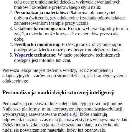
celu ocenę umiejętności dziecka, wykrycie ewentualnych
braków i określenie preferowanego stylu nauki.
Personalizacja materiałów:
Platforma lub nauczyciel
dobiera ćwiczenia,
gry
edukacyjne i zadania odpowiadające
zainteresowaniom i tempie pracy ucznia.
Ustalenie harmonogramu:
Rodzic wybiera dogodny termin
zajęć, a dziecko może korzystać z materiałów przez całą
dobę.
Feedback i monitoring:
Po lekcji rodzic otrzymuje raport
postępów, a dziecko może powtórzyć trudniejsze zadania.
Wsparcie
techniczne:
W razie problemów technicznych
dostępna jest infolinia lub czat.
Pierwsza lekcja nie jest testem z wiedzy, lecz z kompetencji
adaptacyjnych – zarówno po stronie dziecka, jak i samego systemu
edukacyjnego.
Personalizacja nauki dzięki sztucznej inteligencji
Personalizacja to słowo-klucz całej edukacyjnej rewolucji online.
Najlepsze platformy, m.in. korepetytor.
ai
/personalizacja-edukacji,
wykorzystują zaawansowane modele
AI
, które analizują
odpowiedzi ucznia, czas reakcji, a nawet styl rozwiązywania zadań.
Dzięki temu każda lekcja staje się szyta na miarę, a dziecko nie
nudzi się powtarzaniem materiału, który już opanowało.