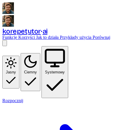
korepetytor
ai
Funkcje
Korzyści
Jak to działa
Przykłady użycia
Porównaj
Jasny
Ciemny
Systemowy
Rozpocznij