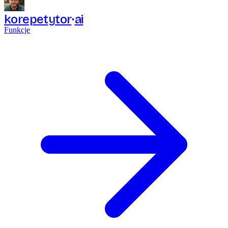
korepetytor
ai
Funkcje