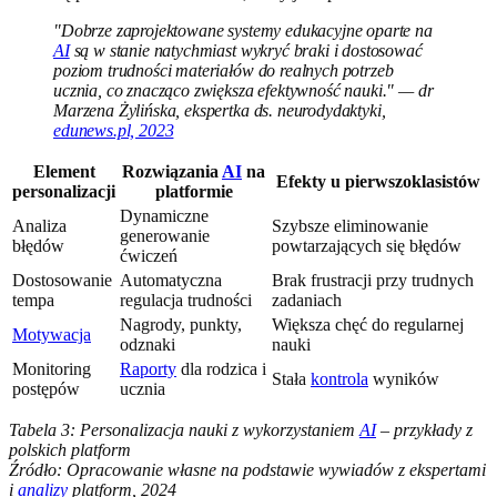
"Dobrze zaprojektowane systemy edukacyjne oparte na
AI
są w stanie natychmiast wykryć braki i dostosować
poziom trudności materiałów do realnych potrzeb
ucznia, co znacząco zwiększa efektywność nauki." — dr
Marzena Żylińska, ekspertka ds. neurodydaktyki,
edunews.pl, 2023
Element
Rozwiązania
AI
na
Efekty u pierwszoklasistów
personalizacji
platformie
Dynamiczne
Analiza
Szybsze eliminowanie
generowanie
błędów
powtarzających się błędów
ćwiczeń
Dostosowanie
Automatyczna
Brak frustracji przy trudnych
tempa
regulacja trudności
zadaniach
Nagrody, punkty,
Większa chęć do regularnej
Motywacja
odznaki
nauki
Monitoring
Raporty
dla rodzica i
Stała
kontrola
wyników
postępów
ucznia
Tabela 3: Personalizacja nauki z wykorzystaniem
AI
– przykłady z
polskich platform
Źródło: Opracowanie własne na podstawie wywiadów z ekspertami
i
analizy
platform, 2024