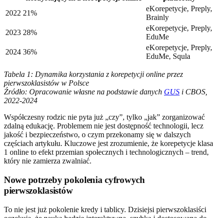
eKorepetycje, Preply,
2022
21%
Brainly
eKorepetycje, Preply,
2023
28%
EduMe
eKorepetycje, Preply,
2024
36%
EduMe, Squla
Tabela 1: Dynamika korzystania z korepetycji online przez
pierwszoklasistów w Polsce
Źródło: Opracowanie własne na podstawie danych
GUS
i CBOS,
2022-2024
Współczesny rodzic nie pyta już „czy”, tylko „jak” zorganizować
zdalną edukację. Problemem nie jest dostępność technologii, lecz
jakość i bezpieczeństwo, o czym przekonamy się w dalszych
częściach artykułu. Kluczowe jest zrozumienie, że korepetycje klasa
1 online to efekt przemian społecznych i technologicznych – trend,
który nie zamierza zwalniać.
Nowe potrzeby pokolenia cyfrowych
pierwszoklasistów
To nie jest już pokolenie kredy i tablicy. Dzisiejsi pierwszoklasiści