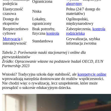
Ograniczona
podejścia
algorytmy
Elastyczność
Pełna (24/7 dostęp do
Niska
czasowa
materiałów)
Dostęp do
Lokalny,
Ogólnopolski,
ekspertów
ograniczony
międzynarodowy
Bezpieczeństwo
Brak potrzeby,
Zabezpieczenia,
kontrola
cyfrowe
fizyczna
kontrola
rodzicielska
Motywacja
i
Grywalizacja, szybka
Standardowa
interaktywność
informacja zwrotna
Tabela 2: Porównanie nauki stacjonarnej i online dla
pierwszoklasistów
Źródło: Opracowanie własne na podstawie badań OECD, EUN
Partnership 2023
Wnioski? Tradycyjna szkoła daje stabilność, ale
korepetycje online
wprowadzają narzędzia dostosowane do realiów współczesności.
Nie chodzi więc o rywalizację, lecz uzupełnienie, które może
przesądzić o sukcesie edukacyjnym dziecka.