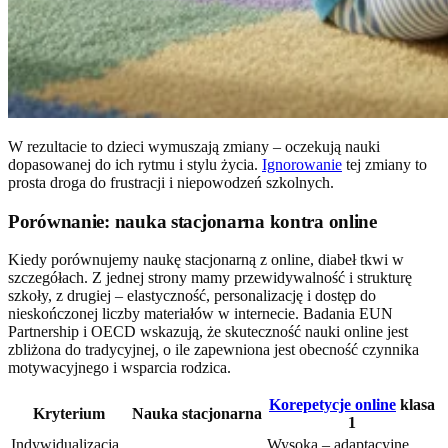
W rezultacie to dzieci wymuszają zmiany – oczekują nauki
dopasowanej do ich rytmu i stylu życia.
Ignorowanie
tej zmiany to
prosta droga do frustracji i niepowodzeń szkolnych.
Porównanie: nauka stacjonarna kontra online
Kiedy porównujemy naukę stacjonarną z online, diabeł tkwi w
szczegółach. Z jednej strony mamy przewidywalność i strukturę
szkoły, z drugiej – elastyczność, personalizację i dostęp do
nieskończonej liczby materiałów w internecie. Badania EUN
Partnership i OECD wskazują, że skuteczność nauki online jest
zbliżona do tradycyjnej, o ile zapewniona jest obecność czynnika
motywacyjnego i wsparcia rodzica.
Korepetycje online
klasa
Kryterium
Nauka stacjonarna
1
Indywidualizacja
Wysoka – adaptacyjne