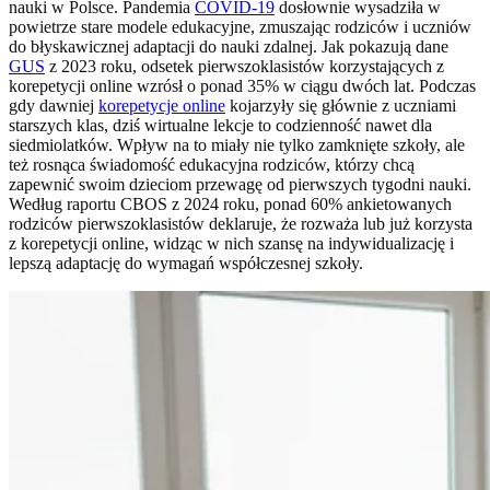
nauki w Polsce. Pandemia
COVID-19
dosłownie wysadziła w
powietrze stare modele edukacyjne, zmuszając rodziców i uczniów
do błyskawicznej adaptacji do nauki zdalnej. Jak pokazują dane
GUS
z 2023 roku, odsetek pierwszoklasistów korzystających z
korepetycji online wzrósł o ponad 35% w ciągu dwóch lat. Podczas
gdy dawniej
korepetycje online
kojarzyły się głównie z uczniami
starszych klas, dziś wirtualne lekcje to codzienność nawet dla
siedmiolatków. Wpływ na to miały nie tylko zamknięte szkoły, ale
też rosnąca świadomość edukacyjna rodziców, którzy chcą
zapewnić swoim dzieciom przewagę od pierwszych tygodni nauki.
Według raportu CBOS z 2024 roku, ponad 60% ankietowanych
rodziców pierwszoklasistów deklaruje, że rozważa lub już korzysta
z korepetycji online, widząc w nich szansę na indywidualizację i
lepszą adaptację do wymagań współczesnej szkoły.