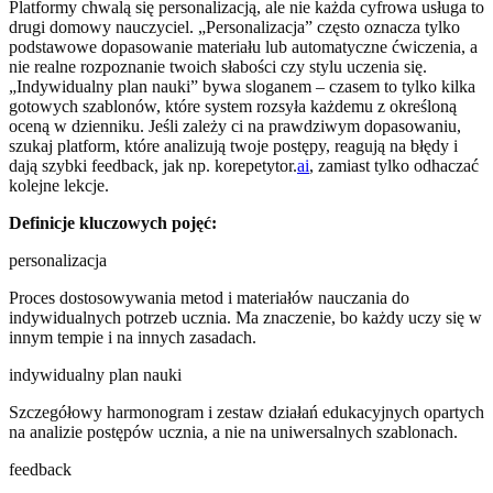
Platformy chwalą się personalizacją, ale nie każda cyfrowa usługa to
drugi domowy nauczyciel. „Personalizacja” często oznacza tylko
podstawowe dopasowanie materiału lub automatyczne ćwiczenia, a
nie realne rozpoznanie twoich słabości czy stylu uczenia się.
„Indywidualny plan nauki” bywa sloganem – czasem to tylko kilka
gotowych szablonów, które system rozsyła każdemu z określoną
oceną w dzienniku. Jeśli zależy ci na prawdziwym dopasowaniu,
szukaj platform, które analizują twoje postępy, reagują na błędy i
dają szybki feedback, jak np. korepetytor.
ai
, zamiast tylko odhaczać
kolejne lekcje.
Definicje kluczowych pojęć:
personalizacja
Proces dostosowywania metod i materiałów nauczania do
indywidualnych potrzeb ucznia. Ma znaczenie, bo każdy uczy się w
innym tempie i na innych zasadach.
indywidualny plan nauki
Szczegółowy harmonogram i zestaw działań edukacyjnych opartych
na analizie postępów ucznia, a nie na uniwersalnych szablonach.
feedback