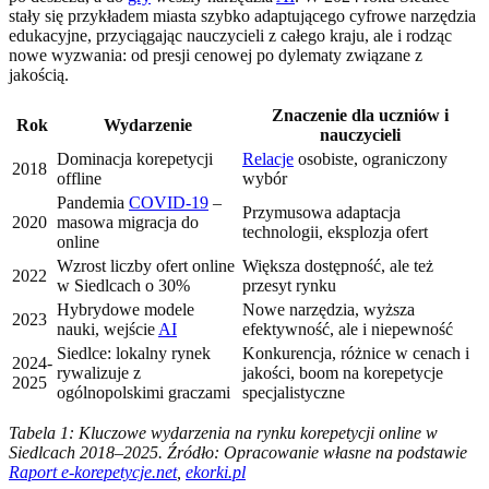
stały się przykładem miasta szybko adaptującego cyfrowe narzędzia
edukacyjne, przyciągając nauczycieli z całego kraju, ale i rodząc
nowe wyzwania: od presji cenowej po dylematy związane z
jakością.
Znaczenie dla uczniów i
Rok
Wydarzenie
nauczycieli
Dominacja korepetycji
Relacje
osobiste, ograniczony
2018
offline
wybór
Pandemia
COVID-19
–
Przymusowa adaptacja
2020
masowa migracja do
technologii, eksplozja ofert
online
Wzrost liczby ofert online
Większa dostępność, ale też
2022
w Siedlcach o 30%
przesyt rynku
Hybrydowe modele
Nowe narzędzia, wyższa
2023
nauki, wejście
AI
efektywność, ale i niepewność
Siedlce: lokalny rynek
Konkurencja, różnice w cenach i
2024-
rywalizuje z
jakości, boom na korepetycje
2025
ogólnopolskimi graczami
specjalistyczne
Tabela 1: Kluczowe wydarzenia na rynku korepetycji online w
Siedlcach 2018–2025. Źródło: Opracowanie własne na podstawie
Raport e-korepetycje.net
,
ekorki.pl