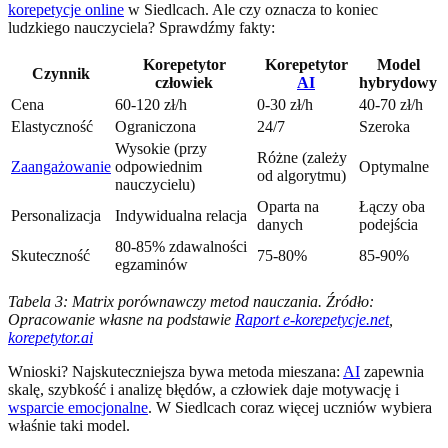
korepetycje online
w Siedlcach. Ale czy oznacza to koniec
ludzkiego nauczyciela? Sprawdźmy fakty:
Korepetytor
Korepetytor
Model
Czynnik
człowiek
AI
hybrydowy
Cena
60-120 zł/h
0-30 zł/h
40-70 zł/h
Elastyczność
Ograniczona
24/7
Szeroka
Wysokie (przy
Różne (zależy
Zaangażowanie
odpowiednim
Optymalne
od algorytmu)
nauczycielu)
Oparta na
Łączy oba
Personalizacja
Indywidualna relacja
danych
podejścia
80-85% zdawalności
Skuteczność
75-80%
85-90%
egzaminów
Tabela 3: Matrix porównawczy metod nauczania. Źródło:
Opracowanie własne na podstawie
Raport e-korepetycje.net
,
korepetytor.ai
Wnioski? Najskuteczniejsza bywa metoda mieszana:
AI
zapewnia
skalę, szybkość i analizę błędów, a człowiek daje motywację i
wsparcie emocjonalne
. W Siedlcach coraz więcej uczniów wybiera
właśnie taki model.