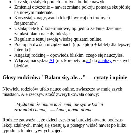
Ucz się o stałych porach – rutyna buduje nawyk.
Zmieniaj otoczenie – nawet zmiana pokoju pomaga skupić się
na nowym materiale.
Korzystaj z nagrywania lekcji i wracaj do trudnych
fragmentów.
Ustalaj cele krótkoterminowe, np. jedno zadanie dziennie,
zamiast planu na cały miesiąc.
Regularnie testuj swoją wiedzę quizami online.
Pracuj na dwóch urządzeniach (np. laptop + tablet) dla lepszej
interakcji.
Angażuj rodzinę – opowiedz bliskim, czego się nauczyłeś.
Włączaj narzędzia
AI
(np. korepetytor.
ai
) do
analizy
własnych
błędów.
Głosy rodziców: "Bałam się, ale…" — cytaty i opinie
Niewielu rodziców ufało nauce online, zwłaszcza w mniejszych
miastach. Ale rzeczywistość zweryfikowała obawy:
"Myślałam, że online to ściema, ale syn w końcu
zrozumiał chemię." — Anna, mama ucznia
Rodzice zauważają, że dzieci często są bardziej otwarte podczas
lekcji zdalnych, mniej się stresują, a postępy widać nawet po kilku
tygodniach intensywnych zajęć.