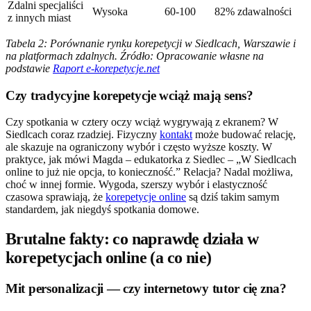
Zdalni specjaliści
Wysoka
60-100
82% zdawalności
z innych miast
Tabela 2: Porównanie rynku korepetycji w Siedlcach, Warszawie i
na platformach zdalnych. Źródło: Opracowanie własne na
podstawie
Raport e-korepetycje.net
Czy tradycyjne korepetycje wciąż mają sens?
Czy spotkania w cztery oczy wciąż wygrywają z ekranem? W
Siedlcach coraz rzadziej. Fizyczny
kontakt
może budować relację,
ale skazuje na ograniczony wybór i często wyższe koszty. W
praktyce, jak mówi Magda – edukatorka z Siedlec – „W Siedlcach
online to już nie opcja, to konieczność.” Relacja? Nadal możliwa,
choć w innej formie. Wygoda, szerszy wybór i elastyczność
czasowa sprawiają, że
korepetycje online
są dziś takim samym
standardem, jak niegdyś spotkania domowe.
Brutalne fakty: co naprawdę działa w
korepetycjach online (a co nie)
Mit personalizacji — czy internetowy tutor cię zna?