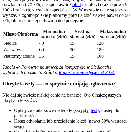
stawka to 60-70 zł/h, ale spotkasz też
oferty
za 40 zł oraz te powyżej
100 zł za lekcję z rzadkim specjalistą. W Warszawie ceny są jeszcze
wyższe, a ogólnopolskie platformy potrafią zbić stawkę nawet do 50
zł/h, oferując mniej indywidualne podejście.
Minimalna
Średnia
Maksymalna
Miasto/Platforma
stawka (zł/h)
stawka (zł/h)
stawka (zł/h)
Siedlce
40
65
120
Warszawa
60
90
180
Platformy zdalne
35
55
100
Tabela 4: Porównanie stawek za korepetycje w Siedlcach i
wybranych miastach. Źródło:
Raport e-korepetycje.net 2024
Ukryte koszty — co sprytnie omijają ogłoszenia?
Nie daj się zwieść niskiej cenie na banerze. Oto 6 najczęstszych
ukrytych kosztów:
Opłaty za dodatkowe materiały (skrypty,
testy
, dostęp do
platformy).
Koszt odwołania lub przełożenia lekcji (nawet 50% wartości
sesji).
Czas dojazdu (w przypadku hybrydowych spotkań).