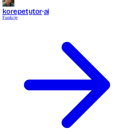
korepetytor
ai
Funkcje