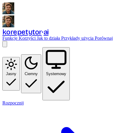
korepetytor
ai
Funkcje
Korzyści
Jak to działa
Przykłady użycia
Porównaj
Jasny
Ciemny
Systemowy
Rozpocznij