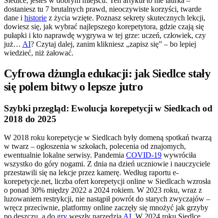
Siedlce, jesteś w dobrym miejscu. Ten artykuł to nie laurka –
dostaniesz tu 7 brutalnych prawd, nieoczywiste korzyści, twarde
dane i
historie
z życia wzięte. Poznasz sekrety skutecznych lekcji,
dowiesz się, jak wybrać najlepszego korepetytora, gdzie czają się
pułapki i kto naprawdę wygrywa w tej grze: uczeń, człowiek, czy
już…
AI
? Czytaj dalej, zanim klikniesz „zapisz się” – bo lepiej
wiedzieć, niż żałować.
Cyfrowa dżungla edukacji: jak Siedlce stały
się polem bitwy o lepsze jutro
Szybki przegląd: Ewolucja korepetycji w Siedlcach od
2018 do 2025
W 2018 roku korepetycje w Siedlcach były domeną spotkań twarzą
w twarz – ogłoszenia w szkołach, polecenia od znajomych,
ewentualnie lokalne serwisy. Pandemia
COVID-19
wywróciła
wszystko do góry nogami. Z dnia na dzień uczniowie i nauczyciele
przestawili się na lekcje przez kamerę. Według raportu e-
korepetycje.net, liczba ofert korepetycji online w Siedlcach wzrosła
o ponad 30% między 2022 a 2024 rokiem. W 2023 roku, wraz z
luzowaniem restrykcji, nie nastąpił powrót do starych zwyczajów –
wręcz przeciwnie, platformy online zaczęły się mnożyć jak grzyby
po deszczu, a do
gry
weszły narzędzia
AI
. W 2024 roku Siedlce