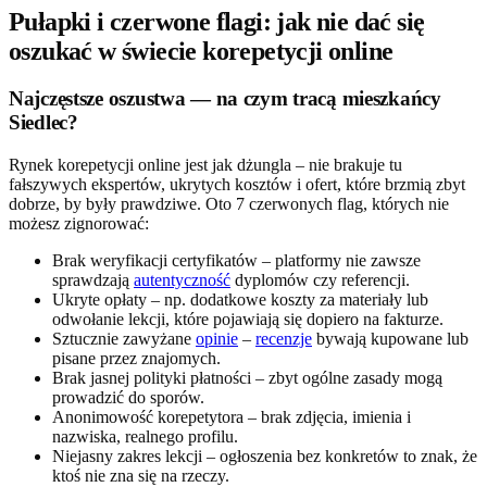
Pułapki i czerwone flagi: jak nie dać się
oszukać w świecie korepetycji online
Najczęstsze oszustwa — na czym tracą mieszkańcy
Siedlec?
Rynek korepetycji online jest jak dżungla – nie brakuje tu
fałszywych ekspertów, ukrytych kosztów i ofert, które brzmią zbyt
dobrze, by były prawdziwe. Oto 7 czerwonych flag, których nie
możesz zignorować:
Brak weryfikacji certyfikatów – platformy nie zawsze
sprawdzają
autentyczność
dyplomów czy referencji.
Ukryte opłaty – np. dodatkowe koszty za materiały lub
odwołanie lekcji, które pojawiają się dopiero na fakturze.
Sztucznie zawyżane
opinie
–
recenzje
bywają kupowane lub
pisane przez znajomych.
Brak jasnej polityki płatności – zbyt ogólne zasady mogą
prowadzić do sporów.
Anonimowość korepetytora – brak zdjęcia, imienia i
nazwiska, realnego profilu.
Niejasny zakres lekcji – ogłoszenia bez konkretów to znak, że
ktoś nie zna się na rzeczy.