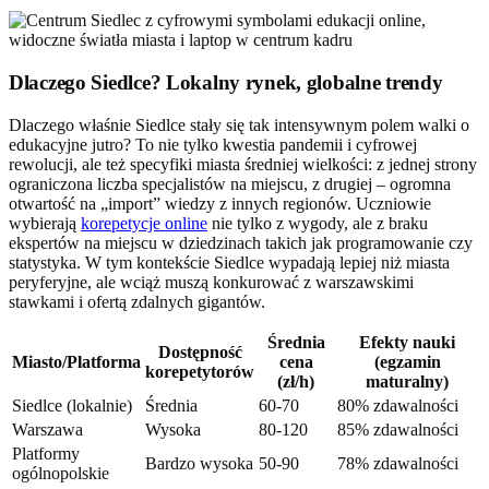
Dlaczego Siedlce? Lokalny rynek, globalne trendy
Dlaczego właśnie Siedlce stały się tak intensywnym polem walki o
edukacyjne jutro? To nie tylko kwestia pandemii i cyfrowej
rewolucji, ale też specyfiki miasta średniej wielkości: z jednej strony
ograniczona liczba specjalistów na miejscu, z drugiej – ogromna
otwartość na „import” wiedzy z innych regionów. Uczniowie
wybierają
korepetycje online
nie tylko z wygody, ale z braku
ekspertów na miejscu w dziedzinach takich jak programowanie czy
statystyka. W tym kontekście Siedlce wypadają lepiej niż miasta
peryferyjne, ale wciąż muszą konkurować z warszawskimi
stawkami i ofertą zdalnych gigantów.
Średnia
Efekty nauki
Dostępność
Miasto/Platforma
cena
(egzamin
korepetytorów
(zł/h)
maturalny)
Siedlce (lokalnie)
Średnia
60-70
80% zdawalności
Warszawa
Wysoka
80-120
85% zdawalności
Platformy
Bardzo wysoka
50-90
78% zdawalności
ogólnopolskie