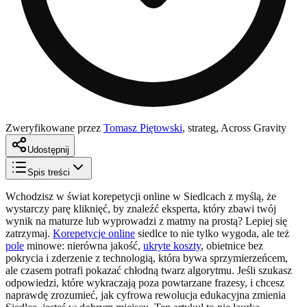
Zweryfikowane przez
Tomasz Piętowski
,
strateg, Across Gravity
Udostępnij
Spis treści
Wchodzisz w świat korepetycji online w Siedlcach z myślą, że
wystarczy parę kliknięć, by znaleźć eksperta, który zbawi twój
wynik na maturze lub wyprowadzi z matmy na prostą? Lepiej się
zatrzymaj.
Korepetycje online
siedlce to nie tylko wygoda, ale też
pole
minowe: nierówna jakość,
ukryte koszty
, obietnice bez
pokrycia i zderzenie z technologią, która bywa sprzymierzeńcem,
ale czasem potrafi pokazać chłodną twarz algorytmu. Jeśli szukasz
odpowiedzi, które wykraczają poza powtarzane frazesy, i chcesz
naprawdę zrozumieć, jak cyfrowa rewolucja edukacyjna zmienia