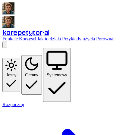
korepetytor
ai
Funkcje
Korzyści
Jak to działa
Przykłady użycia
Porównaj
Jasny
Ciemny
Systemowy
Rozpocznij