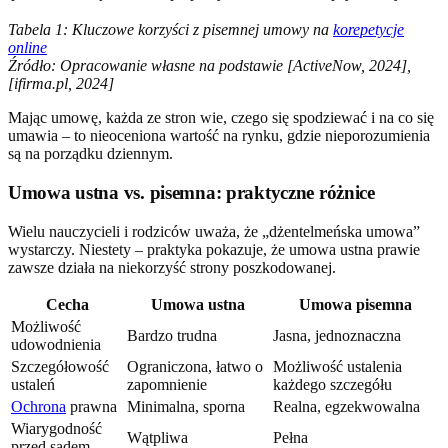
Tabela 1: Kluczowe korzyści z pisemnej umowy na
korepetycje
online
Źródło: Opracowanie własne na podstawie [ActiveNow, 2024],
[ifirma.pl, 2024]
Mając umowę, każda ze stron wie, czego się spodziewać i na co się
umawia – to nieoceniona wartość na rynku, gdzie nieporozumienia
są na porządku dziennym.
Umowa ustna vs. pisemna: praktyczne różnice
Wielu nauczycieli i rodziców uważa, że „dżentelmeńska umowa”
wystarczy. Niestety – praktyka pokazuje, że umowa ustna prawie
zawsze działa na niekorzyść strony poszkodowanej.
Cecha
Umowa ustna
Umowa pisemna
Możliwość
Bardzo trudna
Jasna, jednoznaczna
udowodnienia
Szczegółowość
Ograniczona, łatwo o
Możliwość ustalenia
ustaleń
zapomnienie
każdego szczegółu
Ochrona
prawna
Minimalna, sporna
Realna, egzekwowalna
Wiarygodność
Wątpliwa
Pełna
przed sądem