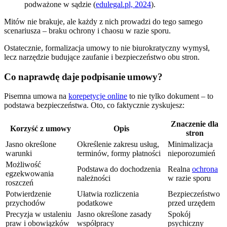
podważone w sądzie (
edulegal.pl, 2024
).
Mitów nie brakuje, ale każdy z nich prowadzi do tego samego
scenariusza – braku ochrony i chaosu w razie sporu.
Ostatecznie, formalizacja umowy to nie biurokratyczny wymysł,
lecz narzędzie budujące zaufanie i bezpieczeństwo obu stron.
Co naprawdę daje podpisanie umowy?
Pisemna umowa na
korepetycje online
to nie tylko dokument – to
podstawa bezpieczeństwa. Oto, co faktycznie zyskujesz:
Znaczenie dla
Korzyść z umowy
Opis
stron
Jasno określone
Określenie zakresu usług,
Minimalizacja
warunki
terminów, formy płatności
nieporozumień
Możliwość
Podstawa do dochodzenia
Realna
ochrona
egzekwowania
należności
w razie sporu
roszczeń
Potwierdzenie
Ułatwia rozliczenia
Bezpieczeństwo
przychodów
podatkowe
przed urzędem
Precyzja w ustaleniu
Jasno określone zasady
Spokój
praw i obowiązków
współpracy
psychiczny