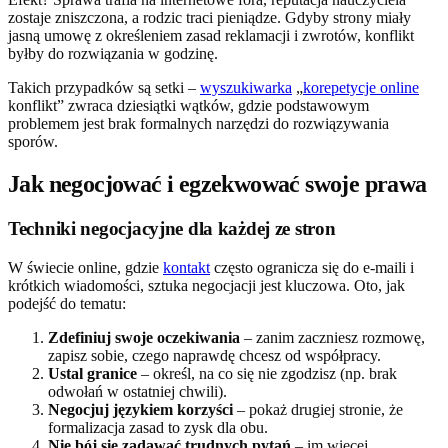
zostaje zniszczona, a rodzic traci pieniądze. Gdyby strony miały
jasną umowę z określeniem zasad reklamacji i zwrotów, konflikt
byłby do rozwiązania w godzinę.
Takich przypadków są setki –
wyszukiwarka
„
korepetycje online
konflikt” zwraca dziesiątki wątków, gdzie podstawowym
problemem jest brak formalnych narzędzi do rozwiązywania
sporów.
Jak negocjować i egzekwować swoje prawa
Techniki negocjacyjne dla każdej ze stron
W świecie online, gdzie
kontakt
często ogranicza się do e-maili i
krótkich wiadomości, sztuka negocjacji jest kluczowa. Oto, jak
podejść do tematu:
Zdefiniuj swoje oczekiwania
– zanim zaczniesz rozmowę,
zapisz sobie, czego naprawdę chcesz od współpracy.
Ustal granice
– określ, na co się nie zgodzisz (np. brak
odwołań w ostatniej chwili).
Negocjuj językiem korzyści
– pokaż drugiej stronie, że
formalizacja zasad to zysk dla obu.
Nie bój się zadawać trudnych pytań
– im więcej