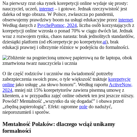
Na pierwszy rzut oka rynek korepetycji online wydaje się prosty:
nauczyciel, uczeń,
internet
– i gotowe. Jednak rzeczywistość jest
daleka od tego obrazu. W Polsce, zwłaszcza po pandemii,
obserwujemy prawdziwy boom na usługi edukacyjne przez
internet
.
Według danych z
PsychePomoc, 2024
, liczba osób korzystających z
korepetycji online wzrosła o ponad 70% w ciągu dwóch lat. Jednak
wraz z rozwojem rynku, chaos narasta: brak jednolitych standardów,
dziesiątki platform (od eKorepetycje po korepetytor.
ai
), brak
edukacji prawnej i olbrzymie różnice w podejściu do formalności.
O ile część rodziców i uczniów ma świadomość potrzeby
zabezpieczenia swoich praw, o tyle większość traktuje
korepetycje
online
jako usługę „na słowo honoru”. Według raportu
ActiveNow,
2024
, mniej niż 15% korepetytorów zawiera pisemną umowę z
klientem, a w przypadku zajęć online odsetek ten jest jeszcze niższy.
Powód? Mentalność „wszystko da się dogadać” i obawa przed
„zbędną papierologią”. Efekt: ogromne
pole
do nadużyć,
nieporozumień i sporów.
Mentalność Polaków: dlaczego wciąż unikamy
formalności