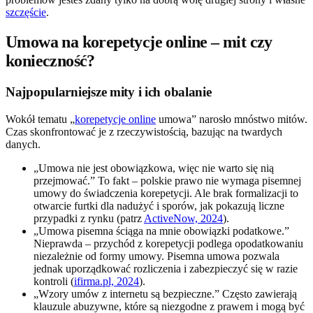
szczęście
.
Umowa na korepetycje online – mit czy
konieczność?
Najpopularniejsze mity i ich obalanie
Wokół tematu „
korepetycje online
umowa” narosło mnóstwo mitów.
Czas skonfrontować je z rzeczywistością, bazując na twardych
danych.
„Umowa nie jest obowiązkowa, więc nie warto się nią
przejmować.” To fakt – polskie prawo nie wymaga pisemnej
umowy do świadczenia korepetycji. Ale brak formalizacji to
otwarcie furtki dla nadużyć i sporów, jak pokazują liczne
przypadki z rynku (patrz
ActiveNow, 2024
).
„Umowa pisemna ściąga na mnie obowiązki podatkowe.”
Nieprawda – przychód z korepetycji podlega opodatkowaniu
niezależnie od formy umowy. Pisemna umowa pozwala
jednak uporządkować rozliczenia i zabezpieczyć się w razie
kontroli (
ifirma.pl, 2024
).
„Wzory umów z internetu są bezpieczne.” Często zawierają
klauzule abuzywne, które są niezgodne z prawem i mogą być