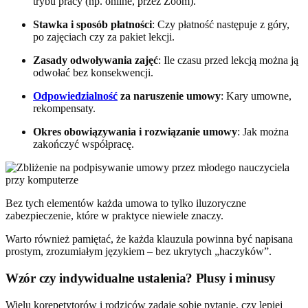
trybu pracy (np. online, przez Zoom).
Stawka i sposób płatności
: Czy płatność następuje z góry,
po zajęciach czy za pakiet lekcji.
Zasady odwoływania zajęć
: Ile czasu przed lekcją można ją
odwołać bez konsekwencji.
Odpowiedzialność
za naruszenie umowy
: Kary umowne,
rekompensaty.
Okres obowiązywania i rozwiązanie umowy
: Jak można
zakończyć współpracę.
Bez tych elementów każda umowa to tylko iluzoryczne
zabezpieczenie, które w praktyce niewiele znaczy.
Warto również pamiętać, że każda klauzula powinna być napisana
prostym, zrozumiałym językiem – bez ukrytych „haczyków”.
Wzór czy indywidualne ustalenia? Plusy i minusy
Wielu korepetytorów i rodziców zadaje sobie pytanie, czy lepiej