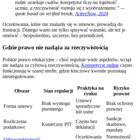
rodzic oczekuje cudów, korepetytor liczy na lojalność
ucznia, a rzeczywistość rozmija się z wyobrażeniami.” —
quote based on verified trends,
ActiveNow, 2024
Oczekiwania, które nie znalazły się w umowie, prowadzą do
frustracji. Dlatego warto nie tylko spisywać warunki, ale też je
omówić – bezpośrednio, szczerze, bez przemilczeń.
Gdzie prawo nie nadąża za rzeczywistością
Polskie prawo edukacyjne – choć reguluje wiele aspektów, wciąż
nie nadąża za cyfrową rzeczywistością.
Korepetycje online
często
funkcjonują w szarej strefie, gdzie kluczowe kwestie pozostają
nieuregulowane.
Praktyka na
Ryzyko
Obszar
Stan regulacji
rynku
prawne
Umowy
Brak wymogu
Brak ochrony
Forma umowy
sporadyczne
pisemnego
prawnej
lub ustne
Sankcje
Rozliczenia
Często bez
Konieczny PIT
skarbowe,
podatkowe
deklaracji
mandaty
Oczekiwania
Niemożność
Odpowiedzialność