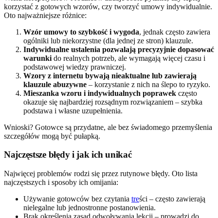
korzystać z gotowych wzorów, czy tworzyć umowy indywidualnie.
Oto najważniejsze różnice:
Wzór umowy to szybkość i wygoda
, jednak często zawiera
ogólniki lub niekorzystne (dla jednej ze stron) klauzule.
Indywidualne ustalenia pozwalają precyzyjnie dopasować
warunki
do realnych potrzeb, ale wymagają więcej czasu i
podstawowej wiedzy prawniczej.
Wzory z internetu bywają nieaktualne lub zawierają
klauzule abuzywne
– korzystanie z nich na ślepo to ryzyko.
Mieszanka wzoru i indywidualnych poprawek
często
okazuje się najbardziej rozsądnym rozwiązaniem – szybka
podstawa i własne uzupełnienia.
Wnioski? Gotowce są przydatne, ale bez świadomego przemyślenia
szczegółów mogą być pułapką.
Najczęstsze błędy i jak ich unikać
Najwięcej problemów rodzi się przez rutynowe błędy. Oto lista
najczęstszych i sposoby ich omijania:
Używanie gotowców bez czytania
tre
ści – często zawierają
nielegalne lub jednostronne postanowienia.
Brak określenia zasad odwoływania lekcji – prowadzi do