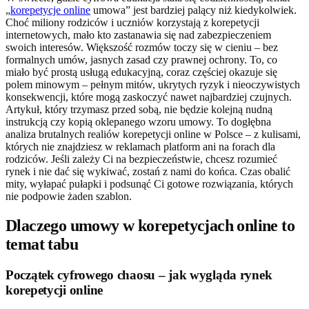
„
korepetycje online
umowa” jest bardziej palący niż kiedykolwiek.
Choć miliony rodziców i uczniów korzystają z korepetycji
internetowych, mało kto zastanawia się nad zabezpieczeniem
swoich interesów. Większość rozmów toczy się w cieniu – bez
formalnych umów, jasnych zasad czy prawnej ochrony. To, co
miało być prostą usługą edukacyjną, coraz częściej okazuje się
polem minowym – pełnym mitów, ukrytych ryzyk i nieoczywistych
konsekwencji, które mogą zaskoczyć nawet najbardziej czujnych.
Artykuł, który trzymasz przed sobą, nie będzie kolejną nudną
instrukcją czy kopią oklepanego wzoru umowy. To dogłębna
analiza brutalnych realiów korepetycji online w Polsce – z kulisami,
których nie znajdziesz w reklamach platform ani na forach dla
rodziców. Jeśli zależy Ci na bezpieczeństwie, chcesz rozumieć
rynek i nie dać się wykiwać, zostań z nami do końca. Czas obalić
mity, wyłapać pułapki i podsunąć Ci gotowe rozwiązania, których
nie podpowie żaden szablon.
Dlaczego umowy w korepetycjach online to
temat tabu
Początek cyfrowego chaosu – jak wygląda rynek
korepetycji online