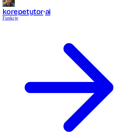
korepetytor
ai
Funkcje