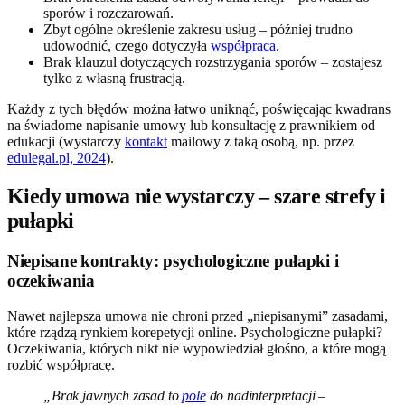
sporów i rozczarowań.
Zbyt ogólne określenie zakresu usług – później trudno
udowodnić, czego dotyczyła
współpraca
.
Brak klauzul dotyczących rozstrzygania sporów – zostajesz
tylko z własną frustracją.
Każdy z tych błędów można łatwo uniknąć, poświęcając kwadrans
na świadome napisanie umowy lub konsultację z prawnikiem od
edukacji (wystarczy
kontakt
mailowy z taką osobą, np. przez
edulegal.pl, 2024
).
Kiedy umowa nie wystarczy – szare strefy i
pułapki
Niepisane kontrakty: psychologiczne pułapki i
oczekiwania
Nawet najlepsza umowa nie chroni przed „niepisanymi” zasadami,
które rządzą rynkiem korepetycji online. Psychologiczne pułapki?
Oczekiwania, których nikt nie wypowiedział głośno, a które mogą
rozbić współpracę.
„Brak jawnych zasad to
pole
do nadinterpretacji –