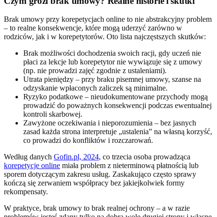
Czym grozi brak umowy? Realne historie i skutki
Brak umowy przy korepetycjach online to nie abstrakcyjny problem
– to realne konsekwencje, które mogą uderzyć zarówno w
rodziców, jak i w korepetytorów. Oto lista najczęstszych skutków:
Brak możliwości dochodzenia swoich racji, gdy uczeń nie
płaci za lekcje lub korepetytor nie wywiązuje się z umowy
(np. nie prowadzi zajęć zgodnie z ustaleniami).
Utrata pieniędzy – przy braku pisemnej umowy, szanse na
odzyskanie wpłaconych zaliczek są minimalne.
Ryzyko podatkowe – nieudokumentowane przychody mogą
prowadzić do poważnych konsekwencji podczas ewentualnej
kontroli skarbowej.
Zawyżone oczekiwania i nieporozumienia – bez jasnych
zasad każda strona interpretuje „ustalenia” na własną korzyść,
co prowadzi do konfliktów i rozczarowań.
Według danych
Gofin.pl, 2024
, co trzecia osoba prowadząca
korepetycje online
miała problem z nieterminową płatnością lub
sporem dotyczącym zakresu usług. Zaskakująco często sprawy
kończą się zerwaniem współpracy bez jakiejkolwiek formy
rekompensaty.
W praktyce, brak umowy to brak realnej ochrony – a w razie
problemów jesteś zdany tylko na dobrą wolę drugiej strony i własne