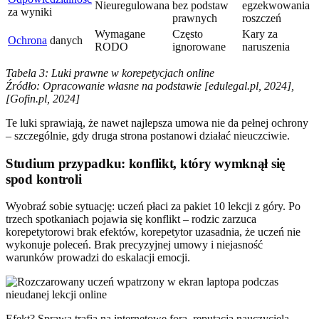
Nieuregulowana
bez podstaw
egzekwowania
za wyniki
prawnych
roszczeń
Wymagane
Często
Kary za
Ochrona
danych
RODO
ignorowane
naruszenia
Tabela 3: Luki prawne w korepetycjach online
Źródło: Opracowanie własne na podstawie [edulegal.pl, 2024],
[Gofin.pl, 2024]
Te luki sprawiają, że nawet najlepsza umowa nie da pełnej ochrony
– szczególnie, gdy druga strona postanowi działać nieuczciwie.
Studium przypadku: konflikt, który wymknął się
spod kontroli
Wyobraź sobie sytuację: uczeń płaci za pakiet 10 lekcji z góry. Po
trzech spotkaniach pojawia się konflikt – rodzic zarzuca
korepetytorowi brak efektów, korepetytor uzasadnia, że uczeń nie
wykonuje poleceń. Brak precyzyjnej umowy i niejasność
warunków prowadzi do eskalacji emocji.
Efekt? Sprawa trafia na internetowe fora, reputacja nauczyciela