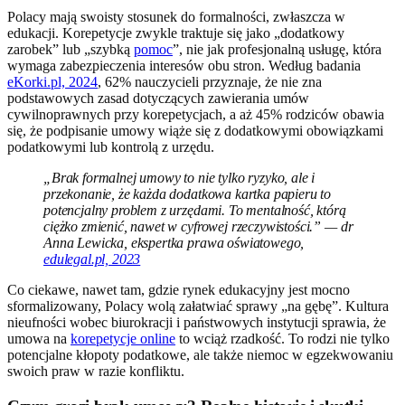
Polacy mają swoisty stosunek do formalności, zwłaszcza w
edukacji. Korepetycje zwykle traktuje się jako „dodatkowy
zarobek” lub „szybką
pomoc
”, nie jak profesjonalną usługę, która
wymaga zabezpieczenia interesów obu stron. Według badania
eKorki.pl, 2024
, 62% nauczycieli przyznaje, że nie zna
podstawowych zasad dotyczących zawierania umów
cywilnoprawnych przy korepetycjach, a aż 45% rodziców obawia
się, że podpisanie umowy wiąże się z dodatkowymi obowiązkami
podatkowymi lub kontrolą z urzędu.
„Brak formalnej umowy to nie tylko ryzyko, ale i
przekonanie, że każda dodatkowa kartka papieru to
potencjalny problem z urzędami. To mentalność, którą
ciężko zmienić, nawet w cyfrowej rzeczywistości.” — dr
Anna Lewicka, ekspertka prawa oświatowego,
edulegal.pl, 2023
Co ciekawe, nawet tam, gdzie rynek edukacyjny jest mocno
sformalizowany, Polacy wolą załatwiać sprawy „na gębę”. Kultura
nieufności wobec biurokracji i państwowych instytucji sprawia, że
umowa na
korepetycje online
to wciąż rzadkość. To rodzi nie tylko
potencjalne kłopoty podatkowe, ale także niemoc w egzekwowaniu
swoich praw w razie konfliktu.