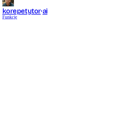
korepetytor
ai
Funkcje