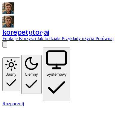
korepetytor
ai
Funkcje
Korzyści
Jak to działa
Przykłady użycia
Porównaj
Jasny
Ciemny
Systemowy
Rozpocznij