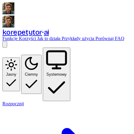
korepetytor
ai
Funkcje
Korzyści
Jak to działa
Przykłady użycia
Porównaj
FAQ
Jasny
Ciemny
Systemowy
Rozpocznij