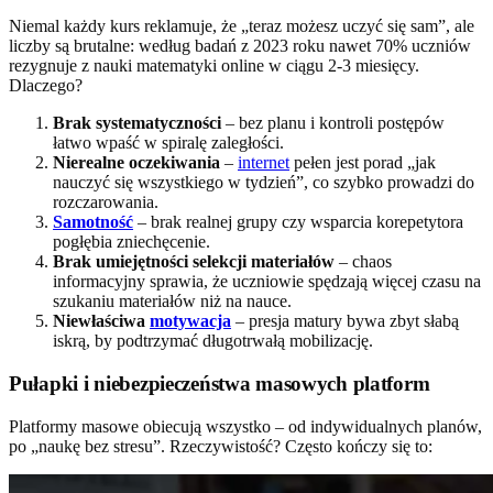
Niemal każdy kurs reklamuje, że „teraz możesz uczyć się sam”, ale
liczby są brutalne: według badań z 2023 roku nawet 70% uczniów
rezygnuje z nauki matematyki online w ciągu 2-3 miesięcy.
Dlaczego?
Brak systematyczności
– bez planu i kontroli postępów
łatwo wpaść w spiralę zaległości.
Nierealne oczekiwania
–
internet
pełen jest porad „jak
nauczyć się wszystkiego w tydzień”, co szybko prowadzi do
rozczarowania.
Samotność
– brak realnej grupy czy wsparcia korepetytora
pogłębia zniechęcenie.
Brak umiejętności selekcji materiałów
– chaos
informacyjny sprawia, że uczniowie spędzają więcej czasu na
szukaniu materiałów niż na nauce.
Niewłaściwa
motywacja
– presja matury bywa zbyt słabą
iskrą, by podtrzymać długotrwałą mobilizację.
Pułapki i niebezpieczeństwa masowych platform
Platformy masowe obiecują wszystko – od indywidualnych planów,
po „naukę bez stresu”. Rzeczywistość? Często kończy się to: