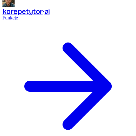
korepetytor
ai
Funkcje