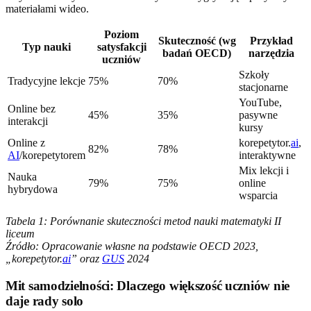
materiałami wideo.
Poziom
Skuteczność (wg
Przykład
Typ nauki
satysfakcji
badań OECD)
narzędzia
uczniów
Szkoły
Tradycyjne lekcje
75%
70%
stacjonarne
YouTube,
Online bez
45%
35%
pasywne
interakcji
kursy
Online z
korepetytor.
ai
,
82%
78%
AI
/korepetytorem
interaktywne
Mix lekcji i
Nauka
79%
75%
online
hybrydowa
wsparcia
Tabela 1: Porównanie skuteczności metod nauki matematyki II
liceum
Źródło: Opracowanie własne na podstawie OECD 2023,
„korepetytor.
ai
” oraz
GUS
2024
Mit samodzielności: Dlaczego większość uczniów nie
daje rady solo