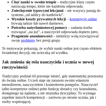
Chęć nauki w swoim tempie
– tradycyjne klasy często
narzucają tempo, które nie każdemu odpowiada.
Zniechęcenie typowymi lekcjami
– nie wszyscy pasują do
systemu „od tablicy do kartkówki”.
Wysokie koszty prywatnych lekcji
–
korepetycje online
bywają tańsze lub nawet darmowe.
Potrzeba natychmiastowej pomocy
– zadania trzeba
rozwiązać „na już”, a nauczyciel odpowiada dopiero jutro.
Pragnienie anonimowości
– niektórzy wolą rozwiązywać
swoje
problemy
bez presji grupy.
Te motywacje pokazują, że wybór nauki online jest często efektem
świadomej decyzji, nie ucieczką od wysiłku.
Jak zmienia się rola nauczyciela i ucznia w nowej
rzeczywistości
Tradycyjny podział ról przestaje istnieć, gdy matematykę przenosisz
do świata online. Uczeń staje się zarazem swoim własnym
menedżerem, nauczycielem i kontrolerem postępów. Nauczyciel
(albo korepetytor online) pełni funkcję doradcy czy konsultanta,
dostępnego na żądanie, a nie strażnika dyscypliny. To wymaga
zupełnie innych kompetencji – zarówno po stronie ucznia, jak i
osoby wspierającej.