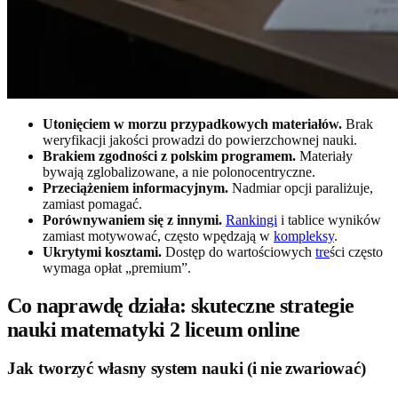
Utonięciem w morzu przypadkowych materiałów.
Brak
weryfikacji jakości prowadzi do powierzchownej nauki.
Brakiem zgodności z polskim programem.
Materiały
bywają zglobalizowane, a nie polonocentryczne.
Przeciążeniem informacyjnym.
Nadmiar opcji paraliżuje,
zamiast pomagać.
Porównywaniem się z innymi.
Rankingi
i tablice wyników
zamiast motywować, często wpędzają w
kompleksy
.
Ukrytymi kosztami.
Dostęp do wartościowych
tre
ści często
wymaga opłat „premium”.
Co naprawdę działa: skuteczne strategie
nauki matematyki 2 liceum online
Jak tworzyć własny system nauki (i nie zwariować)