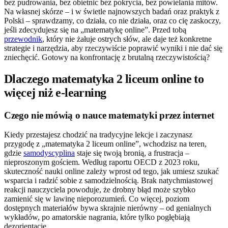
bez pudrowania, bez obietnic bez pokrycia, bez powielania mitów.
Na własnej skórze – i w świetle najnowszych badań oraz praktyk z
Polski – sprawdzamy, co działa, co nie działa, oraz co cię zaskoczy,
jeśli zdecydujesz się na „matematykę online”. Przed tobą
przewodnik
, który nie żałuje ostrych słów, ale daje też konkretne
strategie i narzędzia, aby rzeczywiście poprawić wyniki i nie dać się
zniechęcić. Gotowy na konfrontację z brutalną rzeczywistością?
Dlaczego matematyka 2 liceum online to
więcej niż e-learning
Czego nie mówią o nauce matematyki przez internet
Kiedy przestajesz chodzić na tradycyjne lekcje i zaczynasz
przygodę z „matematyka 2 liceum online”, wchodzisz na teren,
gdzie
samodyscyplina
staje się twoją bronią, a frustracja –
nieproszonym gościem. Według raportu OECD z 2023 roku,
skuteczność nauki online zależy wprost od tego, jak umiesz szukać
wsparcia i radzić sobie z samodzielnością. Brak natychmiastowej
reakcji nauczyciela powoduje, że drobny błąd może szybko
zamienić się w lawinę nieporozumień. Co więcej, poziom
dostępnych materiałów bywa skrajnie nierówny – od genialnych
wykładów, po amatorskie nagrania, które tylko pogłębiają
dezorientację.