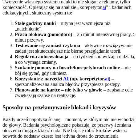
Tworzenie własnego systemu nauki to nie slogan z reklamy, tylko
konieczność. Opierając się na analizie „korepetytor.
ai
” i badaniach
edukacyjnych, skuteczny system to:
Stałe godziny nauki
– rutyna jest ważniejsza niż
„natchnienie”.
Praca blokowa (pomodoro)
– 25 minut intensywnej pracy, 5
minut przerwy.
Testowanie się zamiast czytania
– aktywne rozwiązywanie
zadań jest skuteczniejsze niż bierne przeglądanie teorii.
Regularna autoewaluacja
– co tydzień sprawdzaj, co działa,
a co wymaga zmiany.
Szukanie pomocy na forach/korepetytorach online
– nie
bój się pytać, gdy utkniesz.
Korzystanie z narzędzi
AI
(np. korepetytor.
ai
)
–
spersonalizowana analiza błędów przyspiesza postępy.
Planowanie na kartce – nie tylko w głowie
– zapisane cele
zwiększają szanse na realizację.
Sposoby na przełamywanie blokad i kryzysów
Każdy uczeń napotyka ścianę – moment, w którym nic nie wchodzi
do głowy. Badania psychologiczne pokazują, że przerwy i zmiana
otoczenia mogą zdziałać cuda. Nie bój się robić kroków wstecz:
powrót do podstaw często jest jedyną drogą do zrozumienia