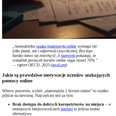
„Samodzielna
nauka matematyki online
wymaga nie
tylko planu, ale i odporności psychicznej. Bez tego
bardzo łatwo się zniechęcić, a
statystyki
pokazują, że
wskaźnik porzuceń kursów online sięga nawet 70%.”
— raport OECD, 2023 (
oecd.org
)
Jakie są prawdziwe motywacje uczniów szukających
pomocy online
Wbrew pozorom, wybór „matematyki 2 liceum online” to rzadko
pójście na łatwiznę. Najczęściej stoi za tym:
Brak dostępu do dobrych korepetytorów na miejscu
– w
mniejszych miejscowościach
internet
to jedyna realna
alternatywa.