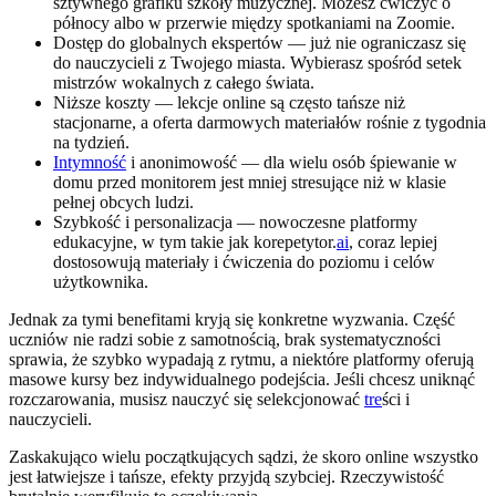
sztywnego grafiku szkoły muzycznej. Możesz ćwiczyć o
północy albo w przerwie między spotkaniami na Zoomie.
Dostęp do globalnych ekspertów — już nie ograniczasz się
do nauczycieli z Twojego miasta. Wybierasz spośród setek
mistrzów wokalnych z całego świata.
Niższe koszty — lekcje online są często tańsze niż
stacjonarne, a oferta darmowych materiałów rośnie z tygodnia
na tydzień.
Intymność
i anonimowość — dla wielu osób śpiewanie w
domu przed monitorem jest mniej stresujące niż w klasie
pełnej obcych ludzi.
Szybkość i personalizacja — nowoczesne platformy
edukacyjne, w tym takie jak korepetytor.
ai
, coraz lepiej
dostosowują materiały i ćwiczenia do poziomu i celów
użytkownika.
Jednak za tymi benefitami kryją się konkretne wyzwania. Część
uczniów nie radzi sobie z samotnością, brak systematyczności
sprawia, że szybko wypadają z rytmu, a niektóre platformy oferują
masowe kursy bez indywidualnego podejścia. Jeśli chcesz uniknąć
rozczarowania, musisz nauczyć się selekcjonować
tre
ści i
nauczycieli.
Zaskakująco wielu początkujących sądzi, że skoro online wszystko
jest łatwiejsze i tańsze, efekty przyjdą szybciej. Rzeczywistość