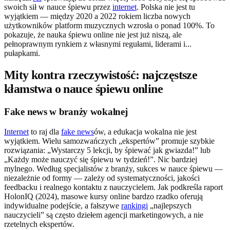
swoich sił w nauce śpiewu przez
internet
. Polska nie jest tu
wyjątkiem — między 2020 a 2022 rokiem liczba nowych
użytkowników platform muzycznych wzrosła o ponad 100%. To
pokazuje, że nauka śpiewu online nie jest już niszą, ale
pełnoprawnym rynkiem z własnymi regułami, liderami i...
pułapkami.
Mity kontra rzeczywistość: najczęstsze
kłamstwa o nauce śpiewu online
Fake news w branży wokalnej
Internet
to raj dla
fake news
ów, a edukacja wokalna nie jest
wyjątkiem. Wielu samozwańczych „ekspertów” promuje szybkie
rozwiązania: „Wystarczy 5 lekcji, by śpiewać jak gwiazda!” lub
„Każdy może nauczyć się śpiewu w tydzień!”. Nic bardziej
mylnego. Według specjalistów z branży, sukces w nauce śpiewu —
niezależnie od formy — zależy od systematyczności, jakości
feedbacku i realnego kontaktu z nauczycielem. Jak podkreśla raport
HolonIQ (2024), masowe kursy online bardzo rzadko oferują
indywidualne podejście, a fałszywe
rankingi
„najlepszych
nauczycieli” są często dziełem agencji marketingowych, a nie
rzetelnych ekspertów.