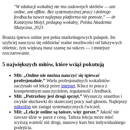
"W edukacji wokalnej nie ma cudownych skrótów — ani
online, ani offline. Bez systematycznej pracy i dobrego
feedbacku nawet najlepsza platforma nie pomoże." — dr
Katarzyna Motyl, pedagog wokalny, Polska Akademia
Muzyczna, 2023
Branża śpiewu online jest pełna marketingowych pułapek. Im
szybciej nauczysz się oddzielać realne możliwości od fałszywych
obietnic, tym większą masz szansę na sukces — i mniejsze
rozczarowanie.
5 największych mitów, które wciąż pokutują
Mit: „Online nie można nauczyć się śpiewać
profesjonalnie.”
Wielu profesjonalnych wokalistów
zaczynało od lekcji przez
internet
. Klucz to praca z
kompetentnym nauczycielem, regularność i feedback.
Mit: „Potrzebny jest drogi sprzęt.”
Wystarczy smartfon i
zwykłe słuchawki do skutecznej pracy nad głosem. Najlepszy
mikrofon
nie zastąpi systematycznych ćwiczeń.
Mit: „Lekcje online są tańsze, więc gorsze.”
Jakość nie
zawsze idzie w parze z ceną. Tańsza lekcja może mieć
wyższą wartość niż drogi, masowy kurs bez indywidualnego
podejścia.