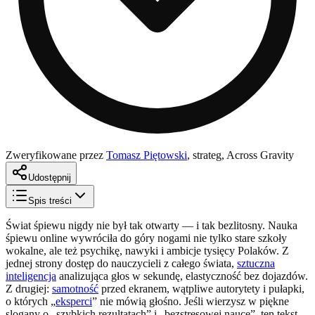
Zweryfikowane przez
Tomasz Piętowski
,
strateg, Across Gravity
Udostępnij
Spis treści
Świat śpiewu nigdy nie był tak otwarty — i tak bezlitosny. Nauka
śpiewu online wywróciła do góry nogami nie tylko stare szkoły
wokalne, ale też psychikę, nawyki i ambicje tysięcy Polaków. Z
jednej strony dostęp do nauczycieli z całego świata,
sztuczna
inteligencja
analizująca głos w sekundę, elastyczność bez dojazdów.
Z drugiej:
samotność
przed ekranem, wątpliwe autorytety i pułapki,
o których „
eksperci
” nie mówią głośno. Jeśli wierzysz w piękne
slogany o „szybkich rezultatach” i „bezstresowej nauce”, ten tekst