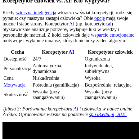
Korepetytor człowiek vs. AI: Kto wygrywa?
Kiedy
sztuczna inteligencja
wkracza w świat korepetycji, rodzi się
pytanie: czy maszyna zastąpi człowieka? Obie
opcje
mają swoje
mocne i słabe strony. Korepetytor
AI
(np. korepetytor.
ai
)
błyskawicznie analizuje potrzeby, wyłapuje luki w wiedzy i
personalizuje materiał. Z kolei człowiek daje
wsparcie emocjonalne
,
motywuje i wyłapuje niuanse, których nie uczy żaden algorytm.
Cecha
Korepetytor
AI
Korepetytor człowiek
Dostępność
24/7
Ograniczona
Automatyczna,
Indywidualna,
Personalizacja
dynamiczna
subiektywna
Cena
Niska/średnia
Wysoka
Motywacja
Pośrednia (gamifikacja)
Bezpośrednia, relacyjna
Wysoka (przy
Wysoka (przy
Skuteczność
zaangażowaniu)
zaangażowaniu)
Tabela 3: Porównanie korepetytora
AI
i człowieka w nauce online
Źródło: Opracowanie własne na podstawie
spn38.edu.pl, 2025