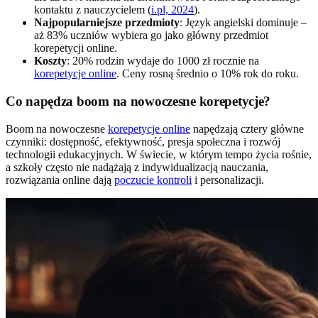
kontaktu z nauczycielem (
i.pl, 2024
).
Najpopularniejsze przedmioty
: Język angielski dominuje –
aż 83% uczniów wybiera go jako główny przedmiot
korepetycji online.
Koszty
: 20% rodzin wydaje do 1000 zł rocznie na
korepetycje online
. Ceny rosną średnio o 10% rok do roku.
Co napędza boom na nowoczesne korepetycje?
Boom na nowoczesne
korepetycje online
napędzają cztery główne
czynniki: dostępność, efektywność, presja społeczna i rozwój
technologii edukacyjnych. W świecie, w którym tempo życia rośnie,
a szkoły często nie nadążają z indywidualizacją nauczania,
rozwiązania online dają
poczucie kontroli
i personalizacji.