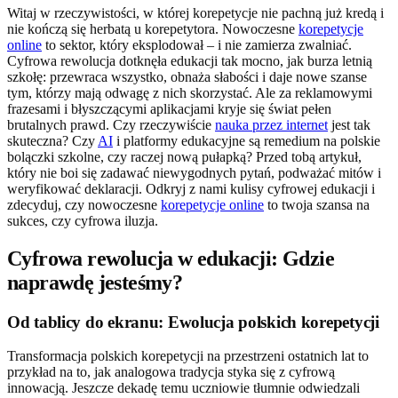
Witaj w rzeczywistości, w której korepetycje nie pachną już kredą i
nie kończą się herbatą u korepetytora. Nowoczesne
korepetycje
online
to sektor, który eksplodował – i nie zamierza zwalniać.
Cyfrowa rewolucja dotknęła edukacji tak mocno, jak burza letnią
szkołę: przewraca wszystko, obnaża słabości i daje nowe szanse
tym, którzy mają odwagę z nich skorzystać. Ale za reklamowymi
frazesami i błyszczącymi aplikacjami kryje się świat pełen
brutalnych prawd. Czy rzeczywiście
nauka przez internet
jest tak
skuteczna? Czy
AI
i platformy edukacyjne są remedium na polskie
bolączki szkolne, czy raczej nową pułapką? Przed tobą artykuł,
który nie boi się zadawać niewygodnych pytań, podważać mitów i
weryfikować deklaracji. Odkryj z nami kulisy cyfrowej edukacji i
zdecyduj, czy nowoczesne
korepetycje online
to twoja szansa na
sukces, czy cyfrowa iluzja.
Cyfrowa rewolucja w edukacji: Gdzie
naprawdę jesteśmy?
Od tablicy do ekranu: Ewolucja polskich korepetycji
Transformacja polskich korepetycji na przestrzeni ostatnich lat to
przykład na to, jak analogowa tradycja styka się z cyfrową
innowacją. Jeszcze dekadę temu uczniowie tłumnie odwiedzali