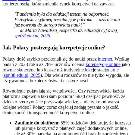
koniecznością, która zmieniła rynek korepetycji na zawsze.
"Pandemia była dla edukacji testem na odporność.
Przeżyliśmy cyfrową rewolucję w pół roku — dziś nie ma
już powrotu do starego świata nauki."
— dr Marta Zawadzka, ekspertka ds. edukacji cyfrowej,
spn38.edu.pl, 2025
Jak Polacy postrzegają korepetycje online?
Polacy dość szybko przekonali się do nauki przez
internet
. Według
badań z 2023 roku aż 78% uczniów ocenia
korepetycje online
jako
równie skuteczne lub lepsze niż tradycyjne lekcje stacjonarne
(
spn38.edu.pl, 2025
). Dla wielu rodziców to nie tylko wygoda, ale
też gwarancja bezpieczeństwa i elastyczności.
Równolegle pojawiają się wątpliwości. Czy rzeczywiście każda
platforma zapewnia taki sam poziom? Skąd czerpać pewność, że
dziecko rzeczywiście przyswaja wiedzę, a nie tylko odtwarza
kolejne wideo? Polacy coraz częściej zadają pytania o jakość,
skuteczność i transparentność korepetycji online.
Zaufanie do platform
: 55% rodziców deklaruje, że korzysta
lub planuje korzystać z płatnych zajęć dodatkowych online,
ale aż 30% narzeka na anonimowość i brak bezpośredniego