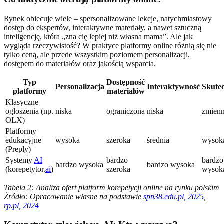
Rynek obiecuje wiele – spersonalizowane lekcje, natychmiastowy
dostęp do ekspertów, interaktywne materiały, a nawet sztuczną
inteligencję, która „zna cię lepiej niż własna mama”. Ale jak
wygląda rzeczywistość? W praktyce platformy online różnią się nie
tylko ceną, ale przede wszystkim poziomem personalizacji,
dostępem do materiałów oraz jakością wsparcia.
Typ
Dostępność
Personalizacja
Interaktywność
Skute
platformy
materiałów
Klasyczne
ogłoszenia (np.
niska
ograniczona
niska
zmien
OLX)
Platformy
edukacyjne
wysoka
szeroka
średnia
wysok
(Preply)
Systemy
AI
bardzo
bardzo
bardzo wysoka
bardzo wysoka
(korepetytor.
ai
)
szeroka
wysok
Tabela 2: Analiza ofert platform korepetycji online na rynku polskim
Źródło: Opracowanie własne na podstawie
spn38.edu.pl, 2025
,
rp.pl, 2024