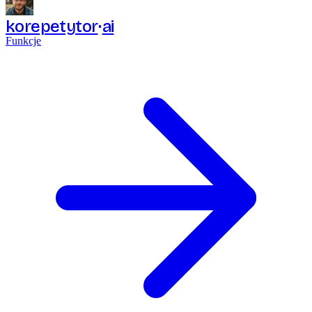
korepetytor
ai
Funkcje