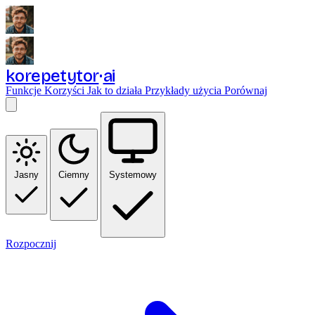
korepetytor
ai
Funkcje
Korzyści
Jak to działa
Przykłady użycia
Porównaj
Jasny
Ciemny
Systemowy
Rozpocznij