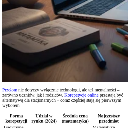
Przełom
nie dotyczy wyłącznie technologii, ale też mentalności –
zarówno uczniów, jak i rodziców.
Korepetycje online
przestają być
alternatywą dla stacjonarnych – coraz częściej stają się pierwszym
wyborem.
Forma
Udział w
Średnia cena
Najczęstszy
korepetycji
rynku (2024)
(matematyka)
przedmiot
Tradycyjne
Matematyka,