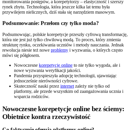
monitorowania postępów, a korepetytorzy – elastyczność i szerszy
rynek zbytu. Technologia, która jeszcze kilka lat temu była
przywilejem nielicznych, dziś stała się narzędziem masowym.
Podsumowanie: Przełom czy tylko moda?
Podsumowując, polskie korepetycje przeszły cyfrową transformację,
która nie jest już tylko chwilową modą. To proces, który zmienia
strukturę rynku, oczekiwania uczniów i metody nauczania. Jednak
rewolucja niesie też nowe
problemy
i wyzwania, o których często
mówi się półgłosem.
Nowoczesne
korepetycje online
to nie tylko wygoda, ale i
nowe wyzwania weryfikacji jakości.
Pandemia przyspieszyła adopcję technologii, ujawniając
jednocześnie nierówności cyfrowe.
Skuteczność nauki przez
internet
zależy nie tylko od
platformy, ale przede wszystkim od zaangażowania ucznia i
wsparcia rodziców.
Nowoczesne korepetycje online bez ściemy:
Obietnice kontra rzeczywistość
Co faktycznie oferują platformy online?