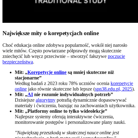
Największe mity o korepetycjach online
Choć edukacja online zdobywa popularność, wokół niej narosło
wiele mitów. Często powtarzane półprawdy mogą skutecznie
zniechęcić lub wręcz przeciwnie – stworzyć fałszywe
poczucie
bezpieczeństwa
.
Mit: „
Korepetycje online
są mniej skuteczne niż
stacjonarne”
Według badań z 2023 roku 78% uczniów ocenia
korepetycje
online
jako równie skuteczne lub lepsze (
spn38.edu.pl, 2025
).
Mit: „
AI
nie rozumie indywidualnych potrzeb”
Dzisiejsze
algorytmy
potrafią dynamicznie dopasowywać
materiały i ćwiczenia, bazując na zachowaniach użytkownika.
Mit: „Platformy online to tylko wideolekcje”
Najlepsze systemy oferują interaktywne ćwiczenia,
monitorowanie postępów i personalizowane plany nauki.
"Największą przeszkodą w skutecznej nauce online jest