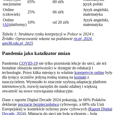
65%
60 zł/h
stacjonarne
język polski
Online
Język angielski,
25%
66 zł/h
(człowiek)
matematyka
Online
Język angielski,
10%
od 20 zł/h
(
AI
/platformy)
matematyka
Tabela 1: Struktura rynku korepetycji w Polsce w 2024 r.
Źródło: Opracowanie własne na podstawie
rp.pl, 2024
,
spn38.edu.pl, 2025
Pandemia jako katalizator zmian
Pandemia
COVID-19
nie tylko przeniosła lekcje do sieci, ale też
brutalnie obnażyła nierówności w dostępie do edukacji i
technologie. Przez kilka miesięcy to właśnie
korepetycje online
były
dla tysięcy uczniów jedyną realną szansą na
kontakt
z
nauczycielem. Wymusiło to znacznie szybszą adaptację platform
internetowych, rozwój narzędzi do nauki zdalnej i większą
otwartość na nowe rozwiązania edukacyjne.
Dane z raportu Digital Decade 2024 pokazują, że 66% Polaków
deklaruje
poczucie bezpieczeństwa
cyfrowego, a 68% ufa Unii
Europejskiej w kontekście ochrony praw cyfrowych (
Raport Digital
Decade, 2024
). Migracja do sieci nie była wyborem – była