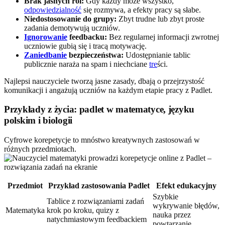
Brak jasnych ról:
Gdy każdy może wszystko,
odpowiedzialność
się rozmywa, a efekty pracy są słabe.
Niedostosowanie do grupy:
Zbyt trudne lub zbyt proste
zadania demotywują uczniów.
Ignorowanie
feedbacku:
Bez regularnej informacji zwrotnej
uczniowie gubią się i tracą motywację.
Zaniedbanie
bezpieczeństwa:
Udostępnianie tablic
publicznie naraża na spam i niechciane
tre
ści.
Najlepsi nauczyciele tworzą jasne zasady, dbają o przejrzystość
komunikacji i angażują uczniów na każdym etapie pracy z Padlet.
Przykłady z życia: padlet w matematyce, języku
polskim i biologii
Cyfrowe korepetycje to mnóstwo kreatywnych zastosowań w
różnych przedmiotach.
Przedmiot
Przykład zastosowania Padlet
Efekt edukacyjny
Szybkie
Tablice z rozwiązaniami zadań
wykrywanie błędów,
Matematyka
krok po kroku, quizy z
nauka przez
natychmiastowym feedbackiem
powtarzanie