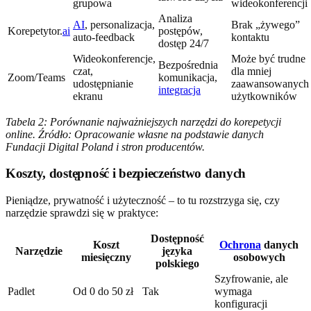
grupowa
wideokonferencji
Analiza
AI
, personalizacja,
Brak „żywego”
Korepetytor.
ai
postępów,
auto-feedback
kontaktu
dostęp 24/7
Wideokonferencje,
Może być trudne
Bezpośrednia
czat,
dla mniej
Zoom/Teams
komunikacja,
udostępnianie
zaawansowanych
integracja
ekranu
użytkowników
Tabela 2: Porównanie najważniejszych narzędzi do korepetycji
online. Źródło: Opracowanie własne na podstawie danych
Fundacji Digital Poland i stron producentów.
Koszty, dostępność i bezpieczeństwo danych
Pieniądze, prywatność i użyteczność – to tu rozstrzyga się, czy
narzędzie sprawdzi się w praktyce:
Dostępność
Koszt
Ochrona
danych
Narzędzie
języka
miesięczny
osobowych
polskiego
Szyfrowanie, ale
Padlet
Od 0 do 50 zł
Tak
wymaga
konfiguracji