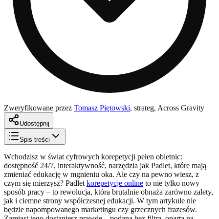
Zweryfikowane przez
Tomasz Piętowski
,
strateg, Across Gravity
Udostępnij
Spis treści
Wchodzisz w świat cyfrowych korepetycji pełen obietnic:
dostępność 24/7, interaktywność, narzędzia jak Padlet, które mają
zmieniać edukację w mgnieniu oka. Ale czy na pewno wiesz, z
czym się mierzysz? Padlet
korepetycje online
to nie tylko nowy
sposób pracy – to rewolucja, która brutalnie obnaża zarówno zalety,
jak i ciemne strony współczesnej edukacji. W tym artykule nie
będzie napompowanego marketingu czy grzecznych frazesów.
Zamiast tego dostaniesz prawdę – podaną bez filtra, opartą na