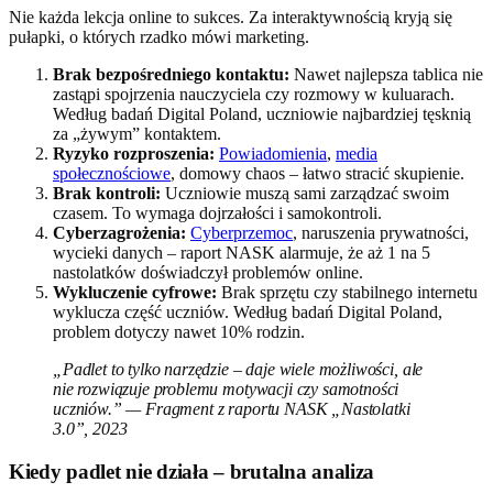
Nie każda lekcja online to sukces. Za interaktywnością kryją się
pułapki, o których rzadko mówi marketing.
Brak bezpośredniego kontaktu:
Nawet najlepsza tablica nie
zastąpi spojrzenia nauczyciela czy rozmowy w kuluarach.
Według badań Digital Poland, uczniowie najbardziej tęsknią
za „żywym” kontaktem.
Ryzyko rozproszenia:
Powiadomienia
,
media
społecznościowe
, domowy chaos – łatwo stracić skupienie.
Brak kontroli:
Uczniowie muszą sami zarządzać swoim
czasem. To wymaga dojrzałości i samokontroli.
Cyberzagrożenia:
Cyberprzemoc
, naruszenia prywatności,
wycieki danych – raport NASK alarmuje, że aż 1 na 5
nastolatków doświadczył problemów online.
Wykluczenie cyfrowe:
Brak sprzętu czy stabilnego internetu
wyklucza część uczniów. Według badań Digital Poland,
problem dotyczy nawet 10% rodzin.
„Padlet to tylko narzędzie – daje wiele możliwości, ale
nie rozwiązuje problemu motywacji czy samotności
uczniów.” — Fragment z raportu NASK „Nastolatki
3.0”, 2023
Kiedy padlet nie działa – brutalna analiza