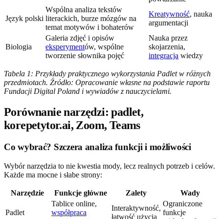
Wspólna analiza tekstów
Kreatywność
, nauka
Język polski
literackich, burze mózgów na
argumentacji
temat motywów i bohaterów
Galeria zdjęć i opisów
Nauka przez
Biologia
eksperyment
ów, wspólne
skojarzenia,
tworzenie słownika pojęć
integracja
wiedzy
Tabela 1: Przykłady praktycznego wykorzystania Padlet w różnych
przedmiotach. Źródło: Opracowanie własne na podstawie raportu
Fundacji Digital Poland i wywiadów z nauczycielami.
Porównanie narzędzi: padlet,
korepetytor.ai, Zoom, Teams
Co wybrać? Szczera analiza funkcji i możliwości
Wybór narzędzia to nie kwestia mody, lecz realnych potrzeb i celów.
Każde ma mocne i słabe strony:
Narzędzie
Funkcje główne
Zalety
Wady
Tablice online,
Ograniczone
Interaktywność,
Padlet
współpraca
funkcje
łatwość użycia