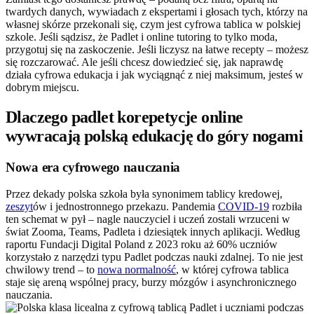
twardych danych, wywiadach z ekspertami i głosach tych, którzy na
własnej skórze przekonali się, czym jest cyfrowa tablica w polskiej
szkole. Jeśli sądzisz, że Padlet i online tutoring to tylko moda,
przygotuj się na zaskoczenie. Jeśli liczysz na łatwe recepty – możesz
się rozczarować. Ale jeśli chcesz dowiedzieć się, jak naprawdę
działa cyfrowa edukacja i jak wyciągnąć z niej maksimum, jesteś w
dobrym miejscu.
Dlaczego padlet korepetycje online
wywracają polską edukację do góry nogami
Nowa era cyfrowego nauczania
Przez dekady polska szkoła była synonimem tablicy kredowej,
zeszyt
ów i jednostronnego przekazu. Pandemia
COVID-19
rozbiła
ten schemat w pył – nagle nauczyciel i uczeń zostali wrzuceni w
świat Zooma, Teams, Padleta i dziesiątek innych aplikacji. Według
raportu Fundacji Digital Poland z 2023 roku aż 60% uczniów
korzystało z narzędzi typu Padlet podczas nauki zdalnej. To nie jest
chwilowy trend – to
nowa normalność
, w której cyfrowa tablica
staje się areną wspólnej pracy, burzy mózgów i asynchronicznego
nauczania.