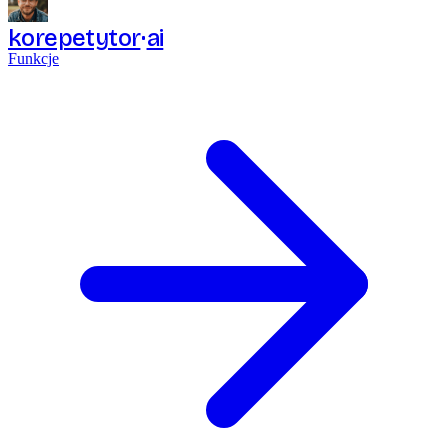
korepetytor
ai
Funkcje