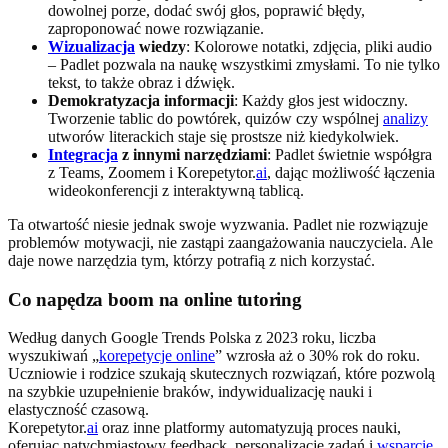
dowolnej porze, dodać swój głos, poprawić błędy,
zaproponować nowe rozwiązanie.
Wizualizacja
wiedzy
: Kolorowe notatki, zdjęcia, pliki audio
– Padlet pozwala na naukę wszystkimi zmysłami. To nie tylko
tekst, to także obraz i dźwięk.
Demokratyzacja informacji
: Każdy głos jest widoczny.
Tworzenie tablic do powtórek, quizów czy wspólnej
analizy
utworów literackich staje się prostsze niż kiedykolwiek.
Integracja
z innymi narzędziami
: Padlet świetnie współgra
z Teams, Zoomem i Korepetytor.
ai
, dając możliwość łączenia
wideokonferencji z interaktywną tablicą.
Ta otwartość niesie jednak swoje wyzwania. Padlet nie rozwiązuje
problemów motywacji, nie zastąpi zaangażowania nauczyciela. Ale
daje nowe narzędzia tym, którzy potrafią z nich korzystać.
Co napędza boom na online tutoring
Według danych Google Trends Polska z 2023 roku, liczba
wyszukiwań „
korepetycje online
” wzrosła aż o 30% rok do roku.
Uczniowie i rodzice szukają skutecznych rozwiązań, które pozwolą
na szybkie uzupełnienie braków, indywidualizację nauki i
elastyczność czasową.
Korepetytor.
ai
oraz inne platformy automatyzują proces nauki,
oferując natychmiastowy feedback, personalizację zadań i
wsparcie