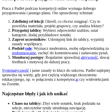
Praca z Padlet podczas korepetycji online wymaga dobrego
przygotowania i jasnego planu. Oto sprawdzony schemat:
Zdefiniuj cel lekcji
: Określ, co chcesz osiągnąć. Czy to
powtórka materiału, projekt grupowy, czy analiza lektury?
Przygotuj tablicę
: Wybierz odpowiedni szablon, ustal
kategorie, dodaj przykładowe notatki.
Zaproś uczestników
: Udostępnij link do tablicy, wyjaśnij
zasady współpracy.
Podziel
role
: Wyznacz moderatora, osobę odpowiedzialną za
podsumowanie
, zachęć do komentowania i zadawania pytań.
Monitoruj postępy
: Regularnie sprawdzaj
aktywność
, dawaj
feedback i motywuj do dalszej pracy.
Systematyczność
i jasne zasady to klucz do sukcesu. Padlet najlepiej
sprawdza się wtedy, gdy jest częścią większego ekosystemu
edukacyjnego, np. w połączeniu z korepetytor.
ai
czy wideolekcjami
na Zoomie.
Najczęstsze błędy i jak ich unikać
Chaos na tablicy:
Zbyt wiele notatek, brak podziału na
sekcje, nieczytelne tytuły utrudniają nawigację.