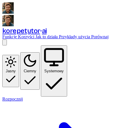
korepetytor
ai
Funkcje
Korzyści
Jak to działa
Przykłady użycia
Porównaj
Jasny
Ciemny
Systemowy
Rozpocznij