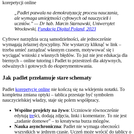
„Padlet pozwala na demokratyzację procesu nauczania,
ale wymaga umiejętności cyfrowych od nauczycieli i
uczniów.” — Dr hab. Marcin Starnawski, Uniwersytet
Wrocławski,
Fundacja Digital Poland, 2023
Cyfrowe narzędzia uczą samodzielności, ale jednocześnie
wymagają żelaznej dyscypliny. Nie wystarczy kliknąć w link –
trzeba umieć zarządzać własnym czasem, motywować się i
wyciągać wnioski z własnych błędów. To już nie jest edukacja dla
biernych – online tutoring i Padlet to przestrzeń dla aktywnych,
odważnych i gotowych do eksperymentowania.
Jak padlet przełamuje stare schematy
Padlet
korepetycje online
nie kończą się na wklejeniu notatki. To
kompletna zmiana optyki – tablica przestaje być symbolem
nauczycielskiej władzy, staje się polem współpracy.
Wspólne projekty na żywo
: Uczniowie równocześnie
edytują
tre
ści, dodają zdjęcia, linki i komentarze. To nie jest
„zadanie domowe” – to kreatywna burza mózgów.
Nauka asynchroniczna
: Padlet nie wymaga obecności
wszystkich w jednym czasie. Uczeń może wrócić do tablicy o