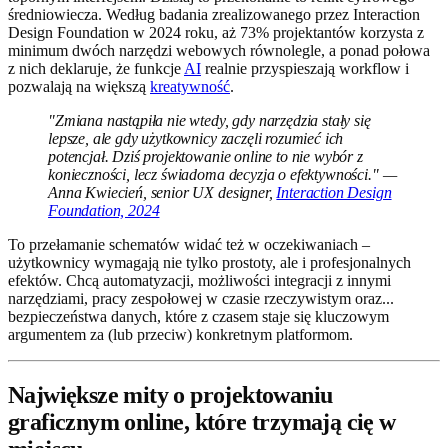
średniowiecza. Według badania zrealizowanego przez Interaction
Design Foundation w 2024 roku, aż 73% projektantów korzysta z
minimum dwóch narzędzi webowych równolegle, a ponad połowa
z nich deklaruje, że funkcje
AI
realnie przyspieszają workflow i
pozwalają na większą
kreatywność
.
"Zmiana nastąpiła nie wtedy, gdy narzędzia stały się
lepsze, ale gdy użytkownicy zaczęli rozumieć ich
potencjał. Dziś projektowanie online to nie wybór z
konieczności, lecz świadoma decyzja o efektywności." —
Anna Kwiecień, senior UX designer,
Interaction Design
Foundation, 2024
To przełamanie schematów widać też w oczekiwaniach –
użytkownicy wymagają nie tylko prostoty, ale i profesjonalnych
efektów. Chcą automatyzacji, możliwości integracji z innymi
narzędziami, pracy zespołowej w czasie rzeczywistym oraz...
bezpieczeństwa danych, które z czasem staje się kluczowym
argumentem za (lub przeciw) konkretnym platformom.
Największe mity o projektowaniu
graficznym online, które trzymają cię w