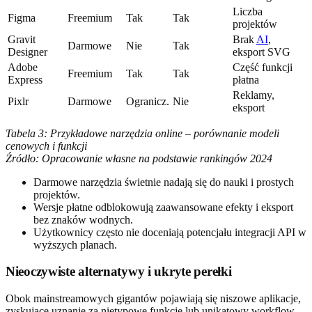
Liczba
Figma
Freemium
Tak
Tak
projektów
Gravit
Brak
AI
,
Darmowe
Nie
Tak
Designer
eksport SVG
Adobe
Część funkcji
Freemium
Tak
Tak
Express
płatna
Reklamy,
Pixlr
Darmowe
Ogranicz.
Nie
eksport
Tabela 3: Przykładowe narzędzia online – porównanie modeli
cenowych i funkcji
Źródło: Opracowanie własne na podstawie rankingów 2024
Darmowe narzędzia świetnie nadają się do nauki i prostych
projektów.
Wersje płatne odblokowują zaawansowane efekty i eksport
bez znaków wodnych.
Użytkownicy często nie doceniają potencjału integracji API w
wyższych planach.
Nieoczywiste alternatywy i ukryte perełki
Obok mainstreamowych gigantów pojawiają się niszowe aplikacje,
zyskujące uznanie za nietypowe funkcje lub unikatowy workflow.