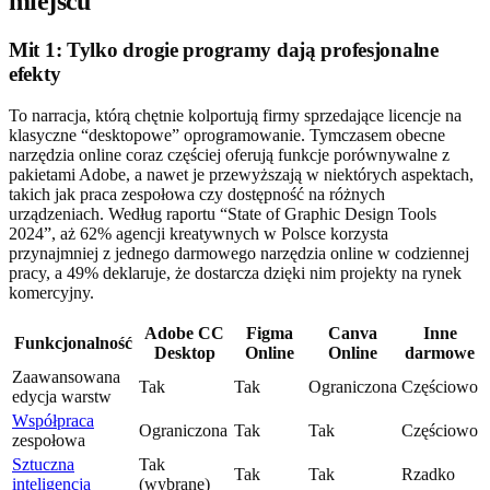
miejscu
Mit 1: Tylko drogie programy dają profesjonalne
efekty
To narracja, którą chętnie kolportują firmy sprzedające licencje na
klasyczne “desktopowe” oprogramowanie. Tymczasem obecne
narzędzia online coraz częściej oferują funkcje porównywalne z
pakietami Adobe, a nawet je przewyższają w niektórych aspektach,
takich jak praca zespołowa czy dostępność na różnych
urządzeniach. Według raportu “State of Graphic Design Tools
2024”, aż 62% agencji kreatywnych w Polsce korzysta
przynajmniej z jednego darmowego narzędzia online w codziennej
pracy, a 49% deklaruje, że dostarcza dzięki nim projekty na rynek
komercyjny.
Adobe CC
Figma
Canva
Inne
Funkcjonalność
Desktop
Online
Online
darmowe
Zaawansowana
Tak
Tak
Ograniczona
Częściowo
edycja warstw
Współpraca
Ograniczona
Tak
Tak
Częściowo
zespołowa
Sztuczna
Tak
Tak
Tak
Rzadko
inteligencja
(wybrane)