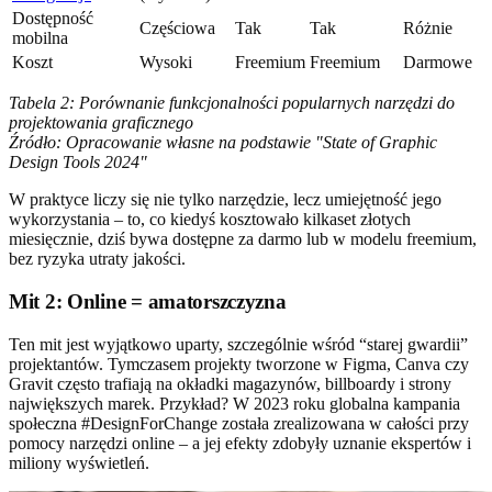
Dostępność
Częściowa
Tak
Tak
Różnie
mobilna
Koszt
Wysoki
Freemium
Freemium
Darmowe
Tabela 2: Porównanie funkcjonalności popularnych narzędzi do
projektowania graficznego
Źródło: Opracowanie własne na podstawie "State of Graphic
Design Tools 2024"
W praktyce liczy się nie tylko narzędzie, lecz umiejętność jego
wykorzystania – to, co kiedyś kosztowało kilkaset złotych
miesięcznie, dziś bywa dostępne za darmo lub w modelu freemium,
bez ryzyka utraty jakości.
Mit 2: Online = amatorszczyzna
Ten mit jest wyjątkowo uparty, szczególnie wśród “starej gwardii”
projektantów. Tymczasem projekty tworzone w Figma, Canva czy
Gravit często trafiają na okładki magazynów, billboardy i strony
największych marek. Przykład? W 2023 roku globalna kampania
społeczna #DesignForChange została zrealizowana w całości przy
pomocy narzędzi online – a jej efekty zdobyły uznanie ekspertów i
miliony wyświetleń.