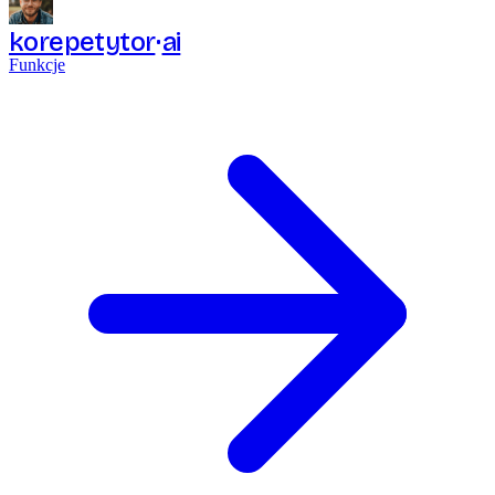
korepetytor
ai
Funkcje