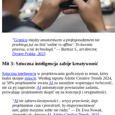
"
Granica
między amatorstwem a profesjonalizmem nie
przebiega już na linii ‘online vs offline’. To kwestia
procesu, a nie technologii." — Bartosz S., art director,
Design Polska, 2023
Mit 3: Sztuczna inteligencja zabije kreatywność
Sztuczna inteligencja
w projektowaniu graficznym to temat, który
budzi skrajne
emocje
. Według raportu Adobe Creative Trends 2024,
aż 58% projektantów uważa
AI
za narzędzie wspierające twórczość,
nie za jej zagrożenie.
AI
automatyzuje powtarzalne zadania,
pozwalając projektantom skupić się na koncepcji i oryginalności.
"
AI
nie zabiera kreatywności – wręcz przeciwnie, daje
projektantom czas i przestrzeń, by eksperymentować
tam, gdzie maszyna sobie nie radzi." — Dr. Ewa Nowak,
ekspertka ds. designu
AI
,
Adobe Creative Trends, 2024