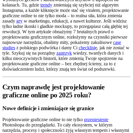
kolanach. Tu, gdzie
trendy
zmieniają się szybciej niż algorytm
Instagrama, a każde kliknięcie może stać się viralem, projektowanie
graficzne online to nie tylko moda – to realna siła, która zmienia
zasady
gry
w marketingu, edukacji, a nawet kulturze. Jeśli widzisz
tylko ładne ikonki i gładkie mockupy, to przegapiasz całą głębię tej
rewolucji. W tym artykule obnażymy 7 brutalnych prawd o
projektowaniu graficznym online, rozłożymy na czynniki pierwsze
najnowsze narzędzia, obalimy mity, pokażemy zakulisowe
case
studies
z polskiego podwórka i damy Ci
checklist
ę, jak nie zostać w
tyle. Szykuj się na porządny
zastrzyk
wiedzy, twardych danych i
kilku nieoczywistych historii, które zmienią Twoje spojrzenie na
projektowanie graficzne online – bez zbędnej ściemy, za to z
doświadczeniem ludzi, którzy znają ten świat od podszewki.
Czym naprawdę jest projektowanie
graficzne online po 2025 roku?
Nowe definicje i zmieniające się granice
Projektowanie graficzne online to nie tylko
przeniesienie
Photoshopa do przeglądarki. To cały ekosystem, w którym
narzędzia, procesy i społeczności żyją własnym tempem i własnymi