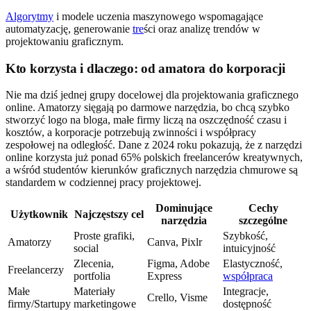
Algorytmy
i modele uczenia maszynowego wspomagające
automatyzację, generowanie
tre
ści oraz analizę trendów w
projektowaniu graficznym.
Kto korzysta i dlaczego: od amatora do korporacji
Nie ma dziś jednej grupy docelowej dla projektowania graficznego
online. Amatorzy sięgają po darmowe narzędzia, bo chcą szybko
stworzyć logo na bloga, małe firmy liczą na oszczędność czasu i
kosztów, a korporacje potrzebują zwinności i współpracy
zespołowej na odległość. Dane z 2024 roku pokazują, że z narzędzi
online korzysta już ponad 65% polskich freelancerów kreatywnych,
a wśród studentów kierunków graficznych narzędzia chmurowe są
standardem w codziennej pracy projektowej.
Dominujące
Cechy
Użytkownik
Najczęstszy cel
narzędzia
szczególne
Proste grafiki,
Szybkość,
Amatorzy
Canva, Pixlr
social
intuicyjność
Zlecenia,
Figma, Adobe
Elastyczność,
Freelancerzy
portfolia
Express
współpraca
Małe
Materiały
Integracje,
Crello, Visme
firmy/Startupy
marketingowe
dostępność