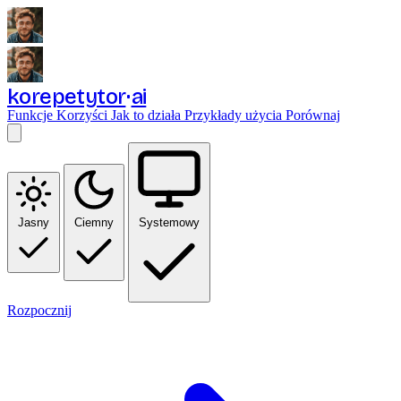
korepetytor
ai
Funkcje
Korzyści
Jak to działa
Przykłady użycia
Porównaj
Jasny
Ciemny
Systemowy
Rozpocznij