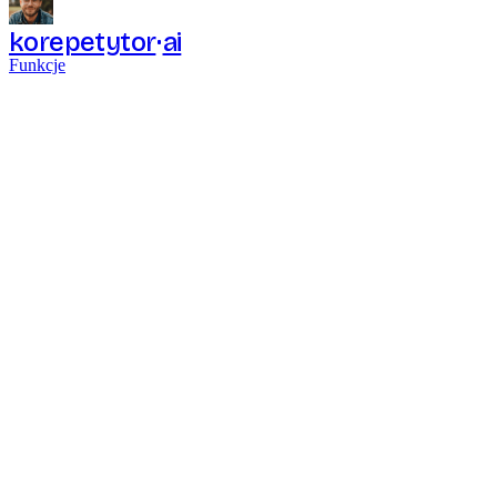
korepetytor
ai
Funkcje