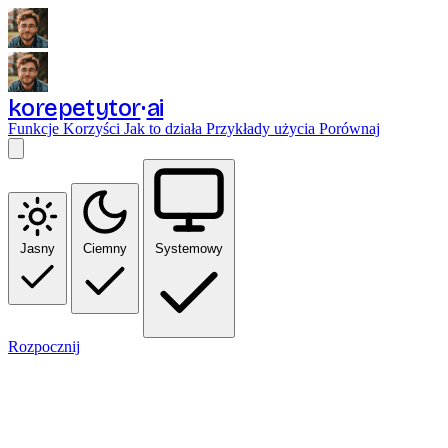
korepetytor
ai
Funkcje
Korzyści
Jak to działa
Przykłady użycia
Porównaj
Jasny
Ciemny
Systemowy
Rozpocznij