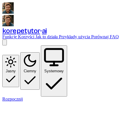
korepetytor
ai
Funkcje
Korzyści
Jak to działa
Przykłady użycia
Porównaj
FAQ
Jasny
Ciemny
Systemowy
Rozpocznij