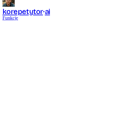
korepetytor
ai
Funkcje