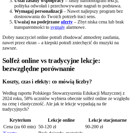
Ustal zasady współpracy
– Jasny harmonogram lekcji,
polityka odwołań i przechowywanie nagrań to podstawa.
Wymagaj personalizacji
– Nawet najlepszy program bez
dostosowania do Twoich potrzeb traci sens.
Uważaj na podejrzane
oferty
– Zbyt niska cena lub brak
transparentności to
sygnały
alarmowe.
Dobry nauczyciel online potrafi zbudować atmosferę zaufania,
nawet przez ekran – a kiepski potrafi zniechęcić do muzyki na
zawsze.
Solfeż online vs tradycyjne lekcje:
bezwzględne porównanie
Koszty, czas i efekty: co mówią liczby?
Według raportu Polskiego Stowarzyszenia Edukacji Muzycznej z
2024 roku, 58% uczniów wybiera obecnie solfeż online ze względu
na cenę i elastyczność. Ale jak te lekcje wypadają na tle
tradycyjnych?
Kryterium
Lekcje online
Lekcje stacjonarne
Cena (za 60 min)
50-120 zł
90-200 zł