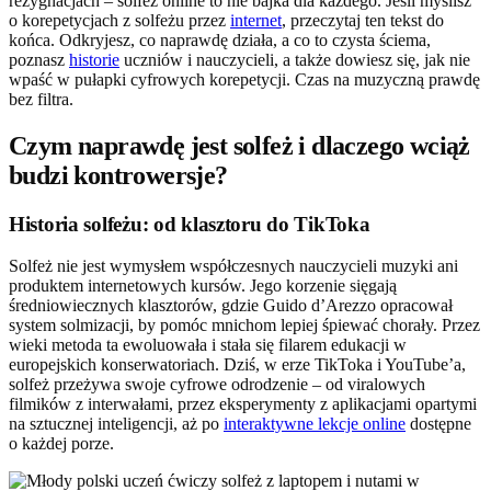
rezygnacjach – solfeż online to nie bajka dla każdego. Jeśli myślisz
o korepetycjach z solfeżu przez
internet
, przeczytaj ten tekst do
końca. Odkryjesz, co naprawdę działa, a co to czysta ściema,
poznasz
historie
uczniów i nauczycieli, a także dowiesz się, jak nie
wpaść w pułapki cyfrowych korepetycji. Czas na muzyczną prawdę
bez filtra.
Czym naprawdę jest solfeż i dlaczego wciąż
budzi kontrowersje?
Historia solfeżu: od klasztoru do TikToka
Solfeż nie jest wymysłem współczesnych nauczycieli muzyki ani
produktem internetowych kursów. Jego korzenie sięgają
średniowiecznych klasztorów, gdzie Guido d’Arezzo opracował
system solmizacji, by pomóc mnichom lepiej śpiewać chorały. Przez
wieki metoda ta ewoluowała i stała się filarem edukacji w
europejskich konserwatoriach. Dziś, w erze TikToka i YouTube’a,
solfeż przeżywa swoje cyfrowe odrodzenie – od viralowych
filmików z interwałami, przez eksperymenty z aplikacjami opartymi
na sztucznej inteligencji, aż po
interaktywne lekcje online
dostępne
o każdej porze.