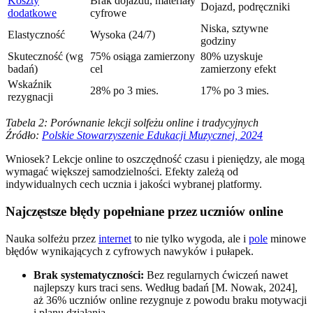
Koszty
Brak dojazdu, materiały
Dojazd, podręczniki
dodatkowe
cyfrowe
Niska, sztywne
Elastyczność
Wysoka (24/7)
godziny
Skuteczność (wg
75% osiąga zamierzony
80% uzyskuje
badań)
cel
zamierzony efekt
Wskaźnik
28% po 3 mies.
17% po 3 mies.
rezygnacji
Tabela 2: Porównanie lekcji solfeżu online i tradycyjnych
Źródło:
Polskie Stowarzyszenie Edukacji Muzycznej, 2024
Wniosek? Lekcje online to oszczędność czasu i pieniędzy, ale mogą
wymagać większej samodzielności. Efekty zależą od
indywidualnych cech ucznia i jakości wybranej platformy.
Najczęstsze błędy popełniane przez uczniów online
Nauka solfeżu przez
internet
to nie tylko wygoda, ale i
pole
minowe
błędów wynikających z cyfrowych nawyków i pułapek.
Brak systematyczności:
Bez regularnych ćwiczeń nawet
najlepszy kurs traci sens. Według badań [M. Nowak, 2024],
aż 36% uczniów online rezygnuje z powodu braku motywacji
i planu działania.