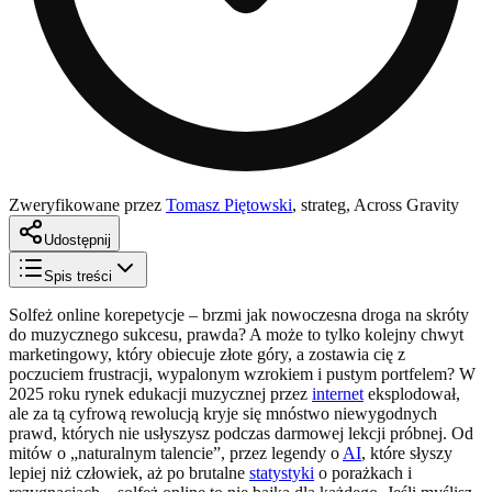
Zweryfikowane przez
Tomasz Piętowski
,
strateg, Across Gravity
Udostępnij
Spis treści
Solfeż online korepetycje – brzmi jak nowoczesna droga na skróty
do muzycznego sukcesu, prawda? A może to tylko kolejny chwyt
marketingowy, który obiecuje złote góry, a zostawia cię z
poczuciem frustracji, wypalonym wzrokiem i pustym portfelem? W
2025 roku rynek edukacji muzycznej przez
internet
eksplodował,
ale za tą cyfrową rewolucją kryje się mnóstwo niewygodnych
prawd, których nie usłyszysz podczas darmowej lekcji próbnej. Od
mitów o „naturalnym talencie”, przez legendy o
AI
, które słyszy
lepiej niż człowiek, aż po brutalne
statystyki
o porażkach i