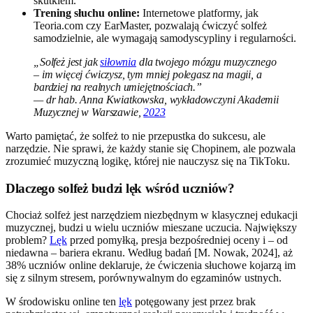
skutkiem.
Trening słuchu online:
Internetowe platformy, jak
Teoria.com czy EarMaster, pozwalają ćwiczyć solfeż
samodzielnie, ale wymagają samodyscypliny i regularności.
„Solfeż jest jak
siłownia
dla twojego mózgu muzycznego
– im więcej ćwiczysz, tym mniej polegasz na magii, a
bardziej na realnych umiejętnościach.”
— dr hab. Anna Kwiatkowska, wykładowczyni Akademii
Muzycznej w Warszawie,
2023
Warto pamiętać, że solfeż to nie przepustka do sukcesu, ale
narzędzie. Nie sprawi, że każdy stanie się Chopinem, ale pozwala
zrozumieć muzyczną logikę, której nie nauczysz się na TikToku.
Dlaczego solfeż budzi lęk wśród uczniów?
Chociaż solfeż jest narzędziem niezbędnym w klasycznej edukacji
muzycznej, budzi u wielu uczniów mieszane uczucia. Największy
problem?
Lęk
przed pomyłką, presja bezpośredniej oceny i – od
niedawna – bariera ekranu. Według badań [M. Nowak, 2024], aż
38% uczniów online deklaruje, że ćwiczenia słuchowe kojarzą im
się z silnym stresem, porównywalnym do egzaminów ustnych.
W środowisku online ten
lęk
potęgowany jest przez brak