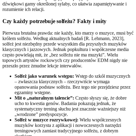
dźwiękowi gamy określonej sylaby, co ułatwia zapamiętywanie i
rozumienie ich relacji.
Czy każdy potrzebuje solfeżu? Fakty i mity
Pierwsza brutalna prawda: nie każdy, kto marzy o muzyce, musi być
królem solfeżu. Według aktualnych badań [R. Lehmann, 2023],
solfeż jest niezbędny przede wszystkim dla przyszłych muzyków
klasycznych i jazzowych. Jednak popkultura i współczesne media
często powielają mit, że „bez solfeżu nie ma muzyki”. Wielu
topowych artystów rockowych czy producentów EDM nigdy nie
przeszło przez żmudne lekcje interwałów.
Solfeż jako warunek wstępu:
Wstęp do szkół muzycznych
– zwłaszcza klasycznych – rzeczywiście wymaga
opanowania podstaw solfeżu. Bez tego nie przejdziesz przez
egzaminy wstępne.
Mit o „naturalnym talencie”:
Często słyszy się, że dobre
ucho to kwestia genów. Badania pokazują jednak, że
systematyczny trening słuchu jest znacznie ważniejszy niż
„wrodzone” predyspozycje.
Solfeż w muzyce rozrywkowej:
Wielu współczesnych
muzyków korzysta z aplikacji i nowoczesnych narzędzi
treningowych zamiast tradycyjnego solfeżu, z dobrym