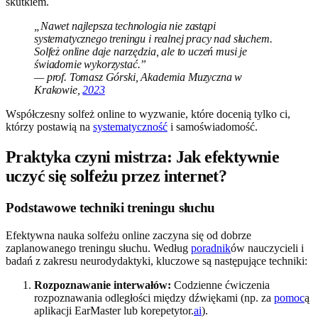
skutkiem.
„Nawet najlepsza technologia nie zastąpi
systematycznego treningu i realnej pracy nad słuchem.
Solfeż online daje narzędzia, ale to uczeń musi je
świadomie wykorzystać.”
— prof. Tomasz Górski, Akademia Muzyczna w
Krakowie,
2023
Współczesny solfeż online to wyzwanie, które docenią tylko ci,
którzy postawią na
systematyczność
i samoświadomość.
Praktyka czyni mistrza: Jak efektywnie
uczyć się solfeżu przez internet?
Podstawowe techniki treningu słuchu
Efektywna nauka solfeżu online zaczyna się od dobrze
zaplanowanego treningu słuchu. Według
poradnik
ów nauczycieli i
badań z zakresu neurodydaktyki, kluczowe są następujące techniki:
Rozpoznawanie interwałów:
Codzienne ćwiczenia
rozpoznawania odległości między dźwiękami (np. za
pomoc
ą
aplikacji EarMaster lub korepetytor.
ai
).