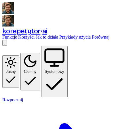
korepetytor
ai
Funkcje
Korzyści
Jak to działa
Przykłady użycia
Porównaj
Jasny
Ciemny
Systemowy
Rozpocznij