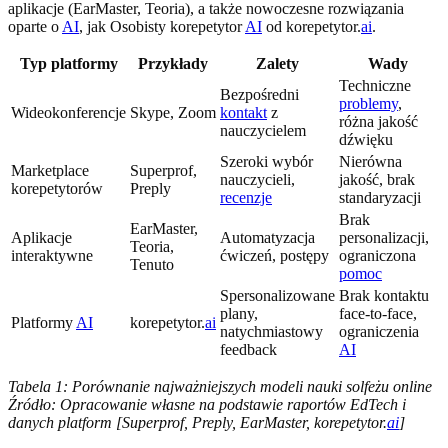
aplikacje (EarMaster, Teoria), a także nowoczesne rozwiązania
oparte o
AI
, jak Osobisty korepetytor
AI
od korepetytor.
ai
.
Typ platformy
Przykłady
Zalety
Wady
Techniczne
Bezpośredni
problemy
,
Wideokonferencje
Skype, Zoom
kontakt
z
różna jakość
nauczycielem
dźwięku
Szeroki wybór
Nierówna
Marketplace
Superprof,
nauczycieli,
jakość, brak
korepetytorów
Preply
recenzje
standaryzacji
Brak
EarMaster,
Aplikacje
Automatyzacja
personalizacji,
Teoria,
interaktywne
ćwiczeń, postępy
ograniczona
Tenuto
pomoc
Spersonalizowane
Brak kontaktu
plany,
face-to-face,
Platformy
AI
korepetytor.
ai
natychmiastowy
ograniczenia
feedback
AI
Tabela 1: Porównanie najważniejszych modeli nauki solfeżu online
Źródło: Opracowanie własne na podstawie raportów EdTech i
danych platform [Superprof, Preply, EarMaster, korepetytor.
ai
]