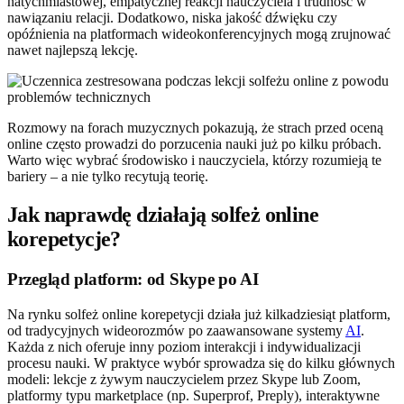
natychmiastowej, empatycznej reakcji nauczyciela i trudność w
nawiązaniu relacji. Dodatkowo, niska jakość dźwięku czy
opóźnienia na platformach wideokonferencyjnych mogą zrujnować
nawet najlepszą lekcję.
Rozmowy na forach muzycznych pokazują, że strach przed oceną
online często prowadzi do porzucenia nauki już po kilku próbach.
Warto więc wybrać środowisko i nauczyciela, którzy rozumieją te
bariery – a nie tylko recytują teorię.
Jak naprawdę działają solfeż online
korepetycje?
Przegląd platform: od Skype po AI
Na rynku solfeż online korepetycji działa już kilkadziesiąt platform,
od tradycyjnych wideorozmów po zaawansowane systemy
AI
.
Każda z nich oferuje inny poziom interakcji i indywidualizacji
procesu nauki. W praktyce wybór sprowadza się do kilku głównych
modeli: lekcje z żywym nauczycielem przez Skype lub Zoom,
platformy typu marketplace (np. Superprof, Preply), interaktywne