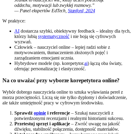
oddechu, motywacji lub zwykłej rozmowy.”
— Panel ekspertów EdTech,
Stanford, 2024
W praktyce:
AI
dostarcza szybki, obiektywny feedback – idealny dla tych,
którzy lubią
systematyczność
i nie boją się cyfrowych
wyzwań.
Człowiek – nauczyciel online – lepiej radzi sobie z
motywowaniem, tłumaczeniem złożonych pojęć i
zarządzaniem emocjami ucznia.
Hybrydowe modele (np. korepetytor.
ai
) łączą oba światy,
oferując personalizację i elastyczność.
Na co uważać przy wyborze korepetytora online?
Wybór dobrego nauczyciela online to sztuka wyławiania pereł z
morza przeciętności. Liczą się nie tylko dyplomy i doświadczenie,
ale także umiejętność pracy w cyfrowym środowisku.
Sprawdź
opinie
i referencje
– Szukaj nauczycieli z
potwierdzonymi recenzjami i realnymi historiami sukcesu.
Przetestuj sprzęt i aplikacje
– Zwróć uwagę na jakość
dźwięku, stabilność połączenia, dostępność materiałów.