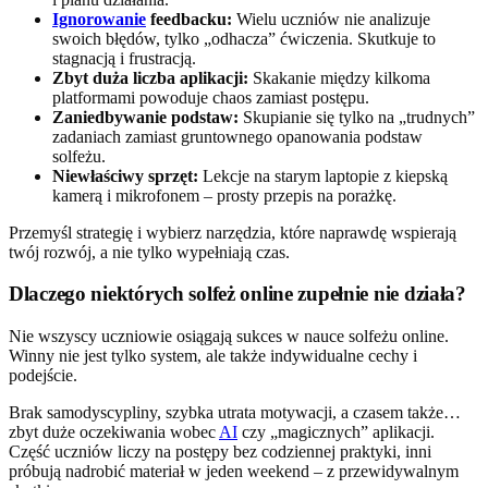
Ignorowanie
feedbacku:
Wielu uczniów nie analizuje
swoich błędów, tylko „odhacza” ćwiczenia. Skutkuje to
stagnacją i frustracją.
Zbyt duża liczba aplikacji:
Skakanie między kilkoma
platformami powoduje chaos zamiast postępu.
Zaniedbywanie podstaw:
Skupianie się tylko na „trudnych”
zadaniach zamiast gruntownego opanowania podstaw
solfeżu.
Niewłaściwy sprzęt:
Lekcje na starym laptopie z kiepską
kamerą i mikrofonem – prosty przepis na porażkę.
Przemyśl strategię i wybierz narzędzia, które naprawdę wspierają
twój rozwój, a nie tylko wypełniają czas.
Dlaczego niektórych solfeż online zupełnie nie działa?
Nie wszyscy uczniowie osiągają sukces w nauce solfeżu online.
Winny nie jest tylko system, ale także indywidualne cechy i
podejście.
Brak samodyscypliny, szybka utrata motywacji, a czasem także…
zbyt duże oczekiwania wobec
AI
czy „magicznych” aplikacji.
Część uczniów liczy na postępy bez codziennej praktyki, inni
próbują nadrobić materiał w jeden weekend – z przewidywalnym