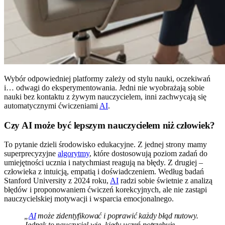
Wybór odpowiedniej platformy zależy od stylu nauki, oczekiwań
i… odwagi do eksperymentowania. Jedni nie wyobrażają sobie
nauki bez kontaktu z żywym nauczycielem, inni zachwycają się
automatycznymi ćwiczeniami
AI
.
Czy AI może być lepszym nauczycielem niż człowiek?
To pytanie dzieli środowisko edukacyjne. Z jednej strony mamy
superprecyzyjne
algorytmy
, które dostosowują poziom zadań do
umiejętności ucznia i natychmiast reagują na błędy. Z drugiej –
człowieka z intuicją, empatią i doświadczeniem. Według badań
Stanford University z 2024 roku,
AI
radzi sobie świetnie z analizą
błędów i proponowaniem ćwiczeń korekcyjnych, ale nie zastąpi
nauczycielskiej motywacji i wsparcia emocjonalnego.
„
AI
może zidentyfikować i poprawić każdy błąd nutowy.
Jednak to nauczyciel wie, kiedy uczeń potrzebuje