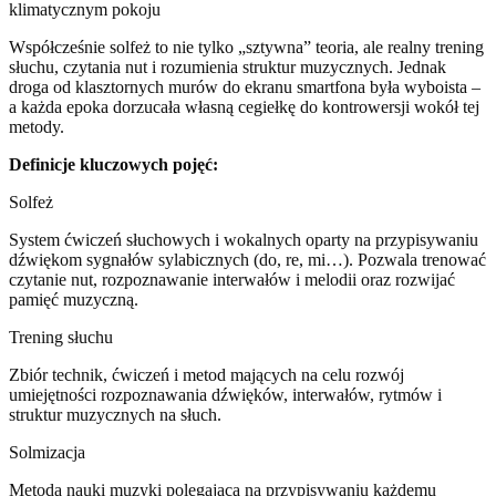
Współcześnie solfeż to nie tylko „sztywna” teoria, ale realny trening
słuchu, czytania nut i rozumienia struktur muzycznych. Jednak
droga od klasztornych murów do ekranu smartfona była wyboista –
a każda epoka dorzucała własną cegiełkę do kontrowersji wokół tej
metody.
Definicje kluczowych pojęć:
Solfeż
System ćwiczeń słuchowych i wokalnych oparty na przypisywaniu
dźwiękom sygnałów sylabicznych (do, re, mi…). Pozwala trenować
czytanie nut, rozpoznawanie interwałów i melodii oraz rozwijać
pamięć muzyczną.
Trening słuchu
Zbiór technik, ćwiczeń i metod mających na celu rozwój
umiejętności rozpoznawania dźwięków, interwałów, rytmów i
struktur muzycznych na słuch.
Solmizacja
Metoda nauki muzyki polegająca na przypisywaniu każdemu