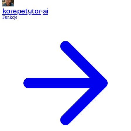
korepetytor
ai
Funkcje