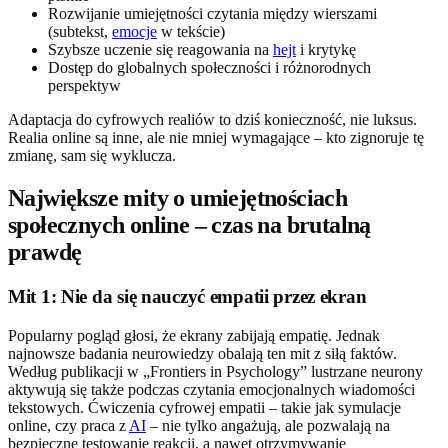
Rozwijanie umiejętności czytania między wierszami
(subtekst,
emocje
w tekście)
Szybsze uczenie się reagowania na
hejt
i krytykę
Dostęp do globalnych społeczności i różnorodnych
perspektyw
Adaptacja do cyfrowych realiów to dziś konieczność, nie luksus.
Realia online są inne, ale nie mniej wymagające – kto zignoruje tę
zmianę, sam się wyklucza.
Największe mity o umiejętnościach
społecznych online – czas na brutalną
prawdę
Mit 1: Nie da się nauczyć empatii przez ekran
Popularny pogląd głosi, że ekrany zabijają empatię. Jednak
najnowsze badania neurowiedzy obalają ten mit z siłą faktów.
Według publikacji w „Frontiers in Psychology” lustrzane neurony
aktywują się także podczas czytania emocjonalnych wiadomości
tekstowych. Ćwiczenia cyfrowej empatii – takie jak symulacje
online, czy praca z
AI
– nie tylko angażują, ale pozwalają na
bezpieczne testowanie reakcji, a nawet otrzymywanie