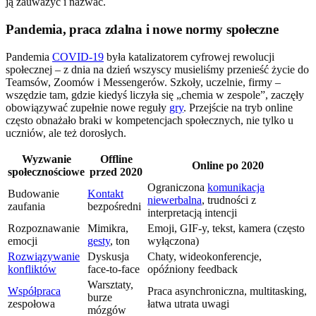
ją zauważyć i nazwać.
Pandemia, praca zdalna i nowe normy społeczne
Pandemia
COVID-19
była katalizatorem cyfrowej rewolucji
społecznej – z dnia na dzień wszyscy musieliśmy przenieść życie do
Teamsów, Zoomów i Messengerów. Szkoły, uczelnie, firmy –
wszędzie tam, gdzie kiedyś liczyła się „chemia w zespole”, zaczęły
obowiązywać zupełnie nowe reguły
gry
. Przejście na tryb online
często obnażało braki w kompetencjach społecznych, nie tylko u
uczniów, ale też dorosłych.
Wyzwanie
Offline
Online po 2020
społecznościowe
przed 2020
Ograniczona
komunikacja
Budowanie
Kontakt
niewerbalna
, trudności z
zaufania
bezpośredni
interpretacją intencji
Rozpoznawanie
Mimikra,
Emoji, GIF-y, tekst, kamera (często
emocji
gesty
, ton
wyłączona)
Rozwiązywanie
Dyskusja
Chaty, wideokonferencje,
konfliktów
face-to-face
opóźniony feedback
Warsztaty,
Współpraca
Praca asynchroniczna, multitasking,
burze
zespołowa
łatwa utrata uwagi
mózgów