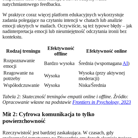
natychmiastowego feedbacku.
W praktyce coraz więcej platform edukacyjnych wykorzystuje
zadania polegające na czytaniu intencji w chatach lub analizie
emocji ukrytych w mailach. Oczywiście, są też typowe błędy – jak
nadinterpretacja emocji lub nieumiejętność odczytania ironii bez
kontekstu.
Efektywność
Rodzaj treningu
Efektywność online
offline
Rozpoznawanie
Bardzo wysoka
Średnia (wspomagana
AI
)
emocji
Reagowanie na
Wysoka (przy aktywnej
Wysoka
potrzeby
moderacji)
Współodczuwanie
Wysoka
Niska/Średnia
Tabela 2: Skuteczność treningów empatii online i offline. Źródło:
Opracowanie własne na podstawie
Frontiers in Psychology, 2023
Mit 2: Cyfrowa komunikacja to tylko
powierzchowność
Rzeczywistość jest bardziej zaskakująca. W czasach, gdy