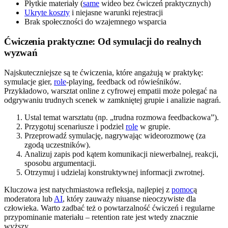
Płytkie materiały (
same
wideo bez ćwiczeń praktycznych)
Ukryte koszty
i niejasne warunki rejestracji
Brak społeczności do wzajemnego wsparcia
Ćwiczenia praktyczne: Od symulacji do realnych
wyzwań
Najskuteczniejsze są te ćwiczenia, które angażują w praktykę:
symulacje gier,
role
-playing, feedback od rówieśników.
Przykładowo, warsztat online z cyfrowej empatii może polegać na
odgrywaniu trudnych scenek w zamkniętej grupie i analizie nagrań.
Ustal temat warsztatu (np. „trudna rozmowa feedbackowa”).
Przygotuj scenariusze i podziel
role
w grupie.
Przeprowadź symulację, nagrywając wideorozmowę (za
zgodą uczestników).
Analizuj zapis pod kątem komunikacji niewerbalnej, reakcji,
sposobu argumentacji.
Otrzymuj i udzielaj konstruktywnej informacji zwrotnej.
Kluczowa jest natychmiastowa refleksja, najlepiej z
pomoc
ą
moderatora lub
AI
, który zauważy niuanse nieoczywiste dla
człowieka. Warto zadbać też o powtarzalność ćwiczeń i regularne
przypominanie materiału – retention rate jest wtedy znacznie
wyższy.