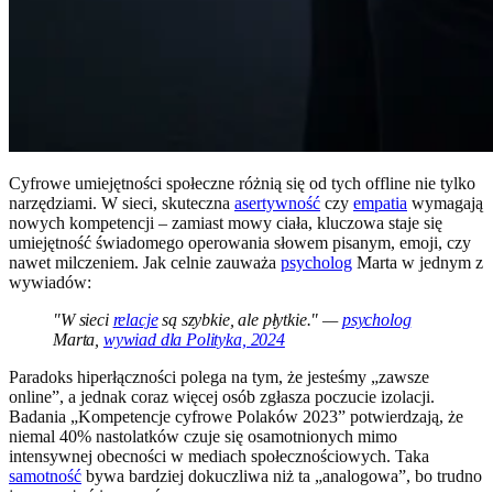
Cyfrowe umiejętności społeczne różnią się od tych offline nie tylko
narzędziami. W sieci, skuteczna
asertywność
czy
empatia
wymagają
nowych kompetencji – zamiast mowy ciała, kluczowa staje się
umiejętność świadomego operowania słowem pisanym, emoji, czy
nawet milczeniem. Jak celnie zauważa
psycholog
Marta w jednym z
wywiadów:
"W sieci
relacje
są szybkie, ale płytkie." —
psycholog
Marta,
wywiad dla Polityka, 2024
Paradoks hiperłączności polega na tym, że jesteśmy „zawsze
online”, a jednak coraz więcej osób zgłasza poczucie izolacji.
Badania „Kompetencje cyfrowe Polaków 2023” potwierdzają, że
niemal 40% nastolatków czuje się osamotnionych mimo
intensywnej obecności w mediach społecznościowych. Taka
samotność
bywa bardziej dokuczliwa niż ta „analogowa”, bo trudno