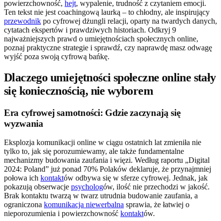
powierzchowność,
hejt
, wypalenie, trudność z czytaniem emocji.
Ten tekst nie jest coachingową laurką – to chłodny, ale inspirujący
przewodnik
po cyfrowej dżungli relacji, oparty na twardych danych,
cytatach ekspertów i prawdziwych historiach. Odkryj 9
najważniejszych prawd o umiejętnościach społecznych online,
poznaj praktyczne strategie i sprawdź, czy naprawdę masz odwagę
wyjść poza swoją cyfrową bańkę.
Dlaczego umiejętności społeczne online stały
się koniecznością, nie wyborem
Era cyfrowej samotności: Gdzie zaczynają się
wyzwania
Eksplozja komunikacji online w ciągu ostatnich lat zmieniła nie
tylko to, jak się porozumiewamy, ale także fundamentalne
mechanizmy budowania zaufania i więzi. Według raportu „Digital
2024: Poland” już ponad 70% Polaków deklaruje, że przynajmniej
połowa ich
kontakt
ów odbywa się w sferze cyfrowej. Jednak, jak
pokazują obserwacje
psycholog
ów, ilość nie przechodzi w jakość.
Brak kontaktu twarzą w twarz utrudnia budowanie zaufania, a
ograniczona
komunikacja niewerbalna
sprawia, że łatwiej o
nieporozumienia i powierzchowność
kontakt
ów.