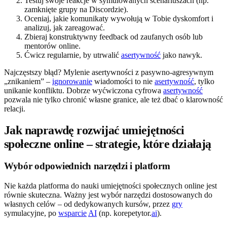
Testuj swoje reakcje w symulowanych scenariuszach (np.
zamknięte grupy na Discordzie).
Oceniaj, jakie komunikaty wywołują w Tobie dyskomfort i
analizuj, jak zareagować.
Zbieraj konstruktywny feedback od zaufanych osób lub
mentorów online.
Ćwicz regularnie, by utrwalić
asertywność
jako nawyk.
Najczęstszy błąd? Mylenie asertywności z pasywno-agresywnym
„znikaniem” –
ignorowanie
wiadomości to nie
asertywność
, tylko
unikanie konfliktu. Dobrze wyćwiczona cyfrowa
asertywność
pozwala nie tylko chronić własne granice, ale też dbać o klarowność
relacji.
Jak naprawdę rozwijać umiejętności
społeczne online – strategie, które działają
Wybór odpowiednich narzędzi i platform
Nie każda platforma do nauki umiejętności społecznych online jest
równie skuteczna. Ważny jest wybór narzędzi dostosowanych do
własnych celów – od dedykowanych kursów, przez
gry
symulacyjne, po
wsparcie
AI
(np. korepetytor.
ai
).