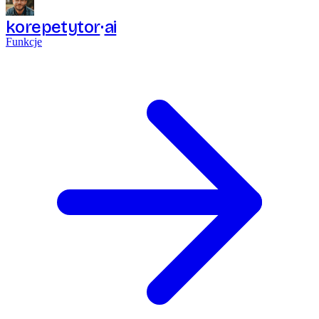
korepetytor
ai
Funkcje