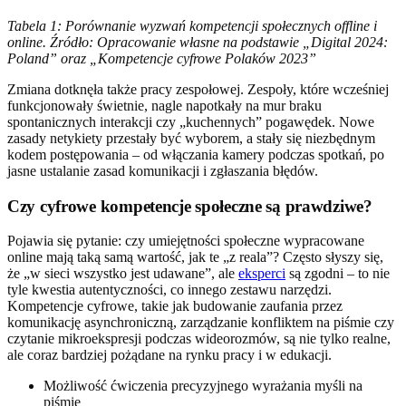
Tabela 1: Porównanie wyzwań kompetencji społecznych offline i
online. Źródło: Opracowanie własne na podstawie „Digital 2024:
Poland” oraz „Kompetencje cyfrowe Polaków 2023”
Zmiana dotknęła także pracy zespołowej. Zespoły, które wcześniej
funkcjonowały świetnie, nagle napotkały na mur braku
spontanicznych interakcji czy „kuchennych” pogawędek. Nowe
zasady netykiety przestały być wyborem, a stały się niezbędnym
kodem postępowania – od włączania kamery podczas spotkań, po
jasne ustalanie zasad komunikacji i zgłaszania błędów.
Czy cyfrowe kompetencje społeczne są prawdziwe?
Pojawia się pytanie: czy umiejętności społeczne wypracowane
online mają taką samą wartość, jak te „z reala”? Często słyszy się,
że „w sieci wszystko jest udawane”, ale
eksperci
są zgodni – to nie
tyle kwestia autentyczności, co innego zestawu narzędzi.
Kompetencje cyfrowe, takie jak budowanie zaufania przez
komunikację asynchroniczną, zarządzanie konfliktem na piśmie czy
czytanie mikroekspresji podczas wideorozmów, są nie tylko realne,
ale coraz bardziej pożądane na rynku pracy i w edukacji.
Możliwość ćwiczenia precyzyjnego wyrażania myśli na
piśmie