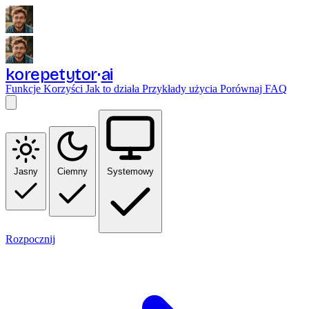
korepetytor
ai
Funkcje
Korzyści
Jak to działa
Przykłady użycia
Porównaj
FAQ
Jasny
Ciemny
Systemowy
Rozpocznij