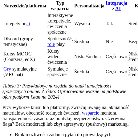
Typ
Integracja
Narzędzie/platforma
Personalizacja
K
wsparcia
z
AI
Interaktywne
korepetycje,
korepetytor.
ai
Wysoka
Tak
Śred
ćwiczenia
społeczne
Discord (grupy
Społeczność,
Średnia
Nie
Bezp
tematyczne)
role
-play
Kursy
Kursy MOOC
Nisk
wideo,
Niska/średnia
Częściowo
(Coursera, edX)
śred
ćwiczenia
Gry
symulacyjne
Symulacje
Nisk
Średnia
Częściowo
(VRChat)
społeczne
śred
Tabela 3: Przykładowe narzędzia do nauki umiejętności
społecznych online. Źródło: Opracowanie własne na podstawie
ofert platform [stan na 2024]
Przy wyborze kursu lub platformy, zwracaj uwagę na: aktualność
materiałów, obecność realnych ćwiczeń,
wsparcie
mentora,
transparentność zasad oraz politykę bezpieczeństwa. Czerwona
flaga? Brak moderacji lub zbyt agresywny (pushowy) marketing.
Brak możliwości zadania pytań do prowadzących