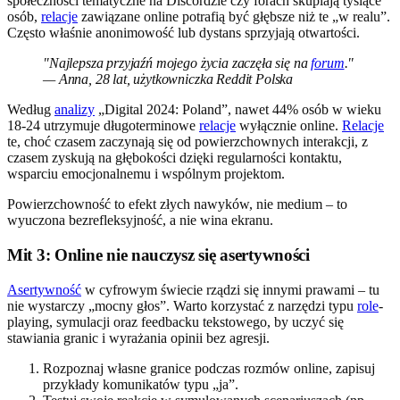
społeczności tematyczne na Discordzie czy forach skupiają tysiące
osób,
relacje
zawiązane online potrafią być głębsze niż te „w realu”.
Często właśnie anonimowość lub dystans sprzyjają otwartości.
"Najlepsza przyjaźń mojego życia zaczęła się na
forum
."
— Anna, 28 lat, użytkowniczka Reddit Polska
Według
analizy
„Digital 2024: Poland”, nawet 44% osób w wieku
18-24 utrzymuje długoterminowe
relacje
wyłącznie online.
Relacje
te, choć czasem zaczynają się od powierzchownych interakcji, z
czasem zyskują na głębokości dzięki regularności kontaktu,
wsparciu emocjonalnemu i wspólnym projektom.
Powierzchowność to efekt złych nawyków, nie medium – to
wyuczona bezrefleksyjność, a nie wina ekranu.
Mit 3: Online nie nauczysz się asertywności
Asertywność
w cyfrowym świecie rządzi się innymi prawami – tu
nie wystarczy „mocny głos”. Warto korzystać z narzędzi typu
role
-
playing, symulacji oraz feedbacku tekstowego, by uczyć się
stawiania granic i wyrażania opinii bez agresji.
Rozpoznaj własne granice podczas rozmów online, zapisuj
przykłady komunikatów typu „ja”.