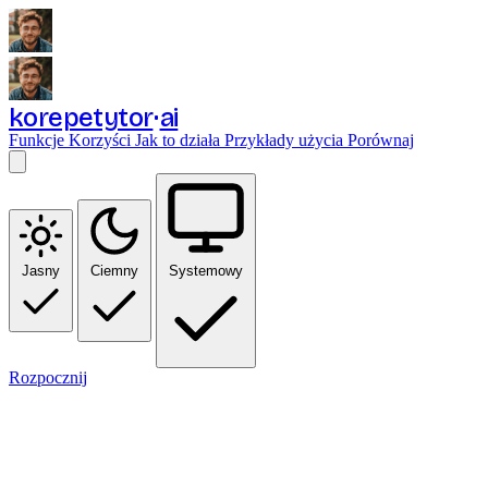
korepetytor
ai
Funkcje
Korzyści
Jak to działa
Przykłady użycia
Porównaj
Jasny
Ciemny
Systemowy
Rozpocznij