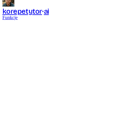
korepetytor
ai
Funkcje