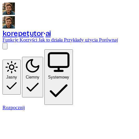
korepetytor
ai
Funkcje
Korzyści
Jak to działa
Przykłady użycia
Porównaj
Jasny
Ciemny
Systemowy
Rozpocznij