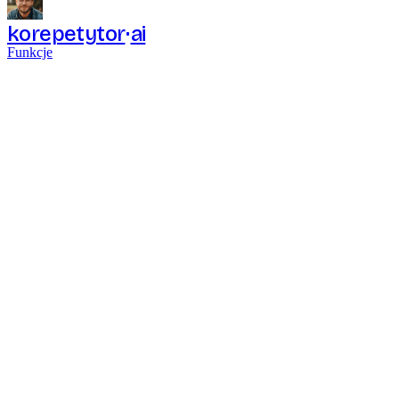
korepetytor
ai
Funkcje