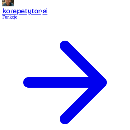
korepetytor
ai
Funkcje