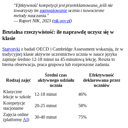
"Efektywność korepetycji jest przereklamowana, jeśli nie
towarzyszy im
zaangażowanie
ucznia i nowoczesne
metody nauczania."
— Raport NIK, 2023 (
nik.gov.pl
)
Brutalna rzeczywistość: ile naprawdę uczysz się w
klasie
Statystyki
z badań OECD i Cambridge Assessment wskazują, że w
tradycyjnej klasie aktywne uczestnictwo ucznia w nauce języka
zajmuje średnio 12-18 minut na 45-minutową lekcję. Reszta to
bierna obserwacja, praca grupowa lub rozproszone zadania.
Średni czas
Efektywność
Rodzaj zajęć
aktywnego udziału
deklarowana przez
ucznia
uczniów
Klasyczne
12-18 minut
46%
lekcje w szkole
Korepetycje
20-25 minut
58%
stacjonarne
Zajęcia online
30-40 minut
75%
(platformy
AI
)