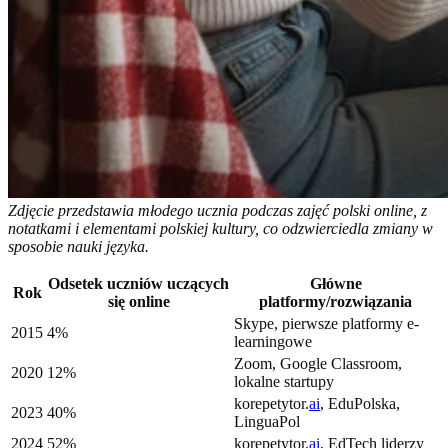
Zdjęcie przedstawia młodego ucznia podczas zajęć polski online, z
notatkami i elementami polskiej kultury, co odzwierciedla zmiany w
sposobie nauki języka.
Odsetek uczniów uczących
Główne
Rok
się online
platformy/rozwiązania
Skype, pierwsze platformy e-
2015
4%
learningowe
Zoom, Google Classroom,
2020
12%
lokalne startupy
korepetytor.
ai
, EduPolska,
2023
40%
LinguaPol
2024
52%
korepetytor.
ai
, EdTech liderzy