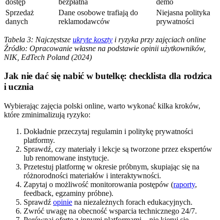
dostęp
bezpłatna
demo
Sprzedaż
Dane osobowe trafiają do
Niejasna polityka
danych
reklamodawców
prywatności
Tabela 3: Najczęstsze
ukryte koszty
i ryzyka przy zajęciach online
Źródło: Opracowanie własne na podstawie opinii użytkowników,
NIK, EdTech Poland (2024)
Jak nie dać się nabić w butelkę: checklista dla rodzica
i ucznia
Wybierając zajęcia polski online, warto wykonać kilka kroków,
które zminimalizują ryzyko:
Dokładnie przeczytaj regulamin i politykę prywatności
platformy.
Sprawdź, czy materiały i lekcje są tworzone przez ekspertów
lub renomowane instytucje.
Przetestuj platformę w okresie próbnym, skupiając się na
różnorodności materiałów i interaktywności.
Zapytaj o możliwość monitorowania postępów (
raporty
,
feedback, egzaminy próbne).
Sprawdź
opinie
na niezależnych forach edukacyjnych.
Zwróć uwagę na obecność wsparcia technicznego 24/7.
Porównaj ofertę z innymi platformami – nie kieruj się