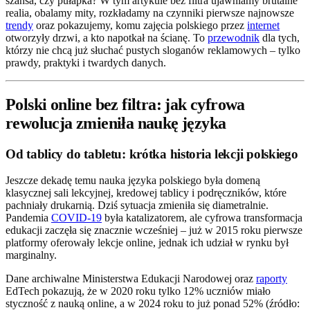
szansa, czy pułapka? W tym artykule bez filtra ujawniamy brutalne
realia, obalamy mity, rozkładamy na czynniki pierwsze najnowsze
trendy
oraz pokazujemy, komu zajęcia polskiego przez
internet
otworzyły drzwi, a kto napotkał na ścianę. To
przewodnik
dla tych,
którzy nie chcą już słuchać pustych sloganów reklamowych – tylko
prawdy, praktyki i twardych danych.
Polski online bez filtra: jak cyfrowa
rewolucja zmieniła naukę języka
Od tablicy do tabletu: krótka historia lekcji polskiego
Jeszcze dekadę temu nauka języka polskiego była domeną
klasycznej sali lekcyjnej, kredowej tablicy i podręczników, które
pachniały drukarnią. Dziś sytuacja zmieniła się diametralnie.
Pandemia
COVID-19
była katalizatorem, ale cyfrowa transformacja
edukacji zaczęła się znacznie wcześniej – już w 2015 roku pierwsze
platformy oferowały lekcje online, jednak ich udział w rynku był
marginalny.
Dane archiwalne Ministerstwa Edukacji Narodowej oraz
raporty
EdTech pokazują, że w 2020 roku tylko 12% uczniów miało
styczność z nauką online, a w 2024 roku to już ponad 52% (źródło: