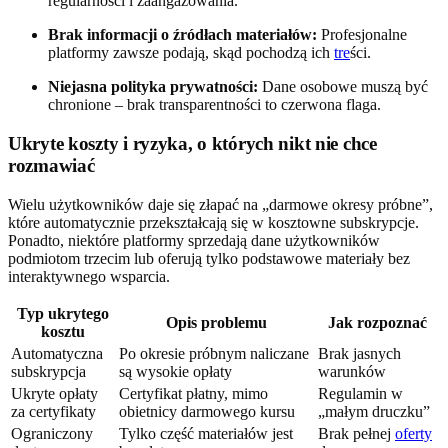
regularności i zaangażowania.
Brak informacji o źródłach materiałów:
Profesjonalne
platformy zawsze podają, skąd pochodzą ich
tre
ści.
Niejasna polityka prywatności:
Dane osobowe muszą być
chronione – brak transparentności to czerwona flaga.
Ukryte koszty i ryzyka, o których nikt nie chce
rozmawiać
Wielu użytkowników daje się złapać na „darmowe okresy próbne”,
które automatycznie przekształcają się w kosztowne subskrypcje.
Ponadto, niektóre platformy sprzedają dane użytkowników
podmiotom trzecim lub oferują tylko podstawowe materiały bez
interaktywnego wsparcia.
Typ ukrytego
Opis problemu
Jak rozpoznać
kosztu
Automatyczna
Po okresie próbnym naliczane
Brak jasnych
subskrypcja
są wysokie opłaty
warunków
Ukryte opłaty
Certyfikat płatny, mimo
Regulamin w
za certyfikaty
obietnicy darmowego kursu
„małym druczku”
Ograniczony
Tylko część materiałów jest
Brak pełnej
oferty