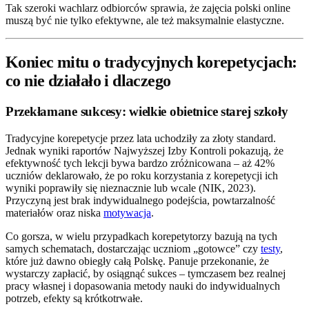
Tak szeroki wachlarz odbiorców sprawia, że zajęcia polski online
muszą być nie tylko efektywne, ale też maksymalnie elastyczne.
Koniec mitu o tradycyjnych korepetycjach:
co nie działało i dlaczego
Przekłamane sukcesy: wielkie obietnice starej szkoły
Tradycyjne korepetycje przez lata uchodziły za złoty standard.
Jednak wyniki raportów Najwyższej Izby Kontroli pokazują, że
efektywność tych lekcji bywa bardzo zróżnicowana – aż 42%
uczniów deklarowało, że po roku korzystania z korepetycji ich
wyniki poprawiły się nieznacznie lub wcale (NIK, 2023).
Przyczyną jest brak indywidualnego podejścia, powtarzalność
materiałów oraz niska
motywacja
.
Co gorsza, w wielu przypadkach korepetytorzy bazują na tych
samych schematach, dostarczając uczniom „gotowce” czy
testy
,
które już dawno obiegły całą Polskę. Panuje przekonanie, że
wystarczy zapłacić, by osiągnąć sukces – tymczasem bez realnej
pracy własnej i dopasowania metody nauki do indywidualnych
potrzeb, efekty są krótkotrwałe.