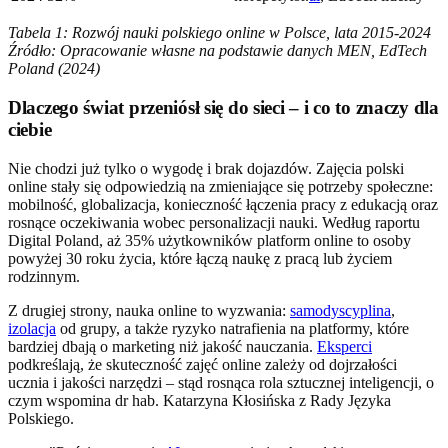
Tabela 1: Rozwój nauki polskiego online w Polsce, lata 2015-2024
Źródło: Opracowanie własne na podstawie danych MEN, EdTech
Poland (2024)
Dlaczego świat przeniósł się do sieci – i co to znaczy dla
ciebie
Nie chodzi już tylko o wygodę i brak dojazdów. Zajęcia polski
online stały się odpowiedzią na zmieniające się potrzeby społeczne:
mobilność, globalizacja, konieczność łączenia pracy z edukacją oraz
rosnące oczekiwania wobec personalizacji nauki. Według raportu
Digital Poland, aż 35% użytkowników platform online to osoby
powyżej 30 roku życia, które łączą naukę z pracą lub życiem
rodzinnym.
Z drugiej strony, nauka online to wyzwania:
samodyscyplina
,
izolacja
od grupy, a także ryzyko natrafienia na platformy, które
bardziej dbają o marketing niż jakość nauczania.
Eksperci
podkreślają, że skuteczność zajęć online zależy od dojrzałości
ucznia i jakości narzędzi – stąd rosnąca rola sztucznej inteligencji, o
czym wspomina dr hab. Katarzyna Kłosińska z Rady Języka
Polskiego.