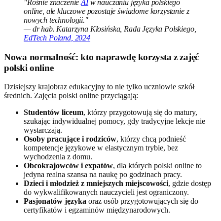
"Rośnie znaczenie
AI
w nauczaniu języka polskiego
online, ale kluczowe pozostaje świadome korzystanie z
nowych technologii."
— dr hab. Katarzyna Kłosińska, Rada Języka Polskiego,
EdTech Poland, 2024
Nowa normalność: kto naprawdę korzysta z zajęć
polski online
Dzisiejszy krajobraz edukacyjny to nie tylko uczniowie szkół
średnich. Zajęcia polski online przyciągają:
Studentów liceum
, którzy przygotowują się do matury,
szukając indywidualnej pomocy, gdy tradycyjne lekcje nie
wystarczają.
Osoby pracujące i rodziców
, którzy chcą podnieść
kompetencje językowe w elastycznym trybie, bez
wychodzenia z domu.
Obcokrajowców i expatów
, dla których polski online to
jedyna realna szansa na naukę po godzinach pracy.
Dzieci i młodzież z mniejszych miejscowości
, gdzie dostęp
do wykwalifikowanych nauczycieli jest ograniczony.
Pasjonatów języka
oraz osób przygotowujących się do
certyfikatów i egzaminów międzynarodowych.