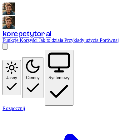
korepetytor
ai
Funkcje
Korzyści
Jak to działa
Przykłady użycia
Porównaj
Jasny
Ciemny
Systemowy
Rozpocznij