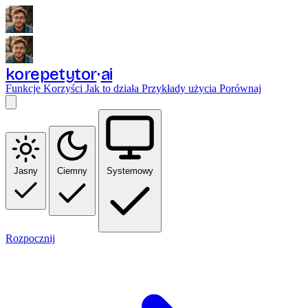
korepetytor
ai
Funkcje
Korzyści
Jak to działa
Przykłady użycia
Porównaj
Jasny
Ciemny
Systemowy
Rozpocznij