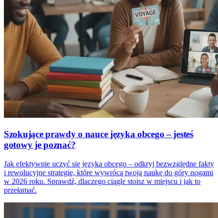
Szokujące prawdy o nauce języka obcego – jesteś
gotowy je poznać?
Jak efektywnie uczyć się języka obcego – odkryj bezwzględne fakty
i rewolucyjne strategie, które wywrócą twoją naukę do góry nogami
w 2026 roku. Sprawdź, dlaczego ciągle stoisz w miejscu i jak to
przełamać.