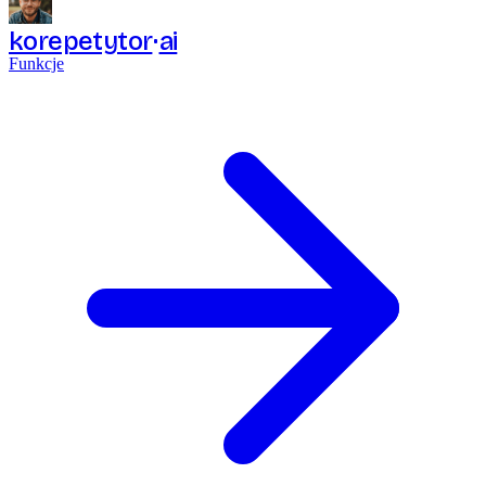
korepetytor
ai
Funkcje