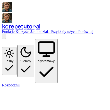
korepetytor
ai
Funkcje
Korzyści
Jak to działa
Przykłady użycia
Porównaj
Jasny
Ciemny
Systemowy
Rozpocznij