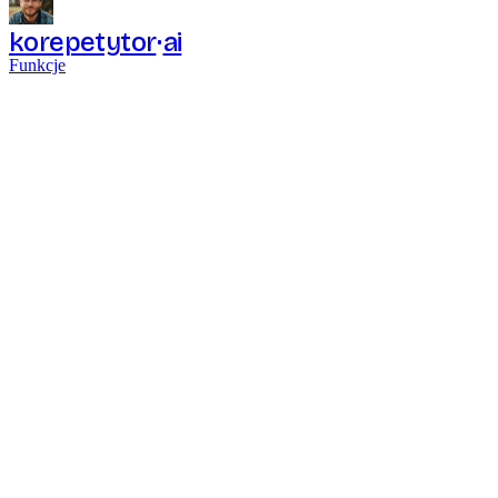
korepetytor
ai
Funkcje